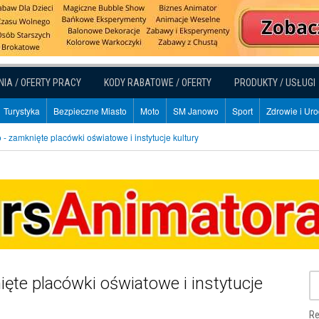
NIA / OFERTY PRACY
KODY RABATOWE / OFERTY
PRODUKTY / USŁUGI
Turystyka
Bezpieczne Miasto
Moto
SM Janowo
Sport
Zdrowie i Ur
 zamknięte placówki oświatowe i instytucje kultury
ęte placówki oświatowe i instytucje
Re