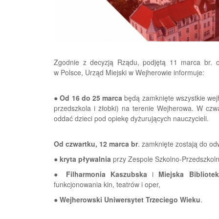
Zgodnie z decyzją Rządu, podjętą 11 marca br. 
w Polsce, Urząd Miejski w Wejherowie informuje:
●
O
d 16 do 25 marca
będą zamknięte wszystkie wejh
przedszkola i żłobki) na terenie Wejherowa. W czwa
oddać dzieci pod opiekę dyżurujących nauczycieli.
Od czwartku, 12 marca br
. zamknięte zostają do od
●
kryta pływalnia
przy Zespole Szkolno-Przedszkolnym
●
Filharmonia Kaszubska
i
Miejska Bibliote
funkcjonowania kin, teatrów i oper,
●
Wejherowski Uniwersytet Trzeciego Wieku
.