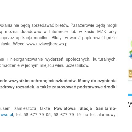
wołania nie będą sprzedawać biletów. Pasażerowie będą mogli
którą można doładować w Internecie lub w kasie MZK przy
 poprzez aplikacje mobilne. Bilety w wersji papierowej będzie
 miasta. Więcej:www.mzkwejherowo.pl
e i nieorganizowanie wydarzeń społecznych, kulturalnych,
romadzenie w jednym miejscu wielu uczestników.
rzede wszystkim ochronę mieszkańców. Mamy do czynienia
i zdrowy rozsądek, a także zastosować podstawowe środki
W
irusem zamieszcza także
Powiatowa Stacja Sanitarno-
rowo.pl
, tel. 58 677 79 05, 58 677 79 19 lub tel. alarmowy: