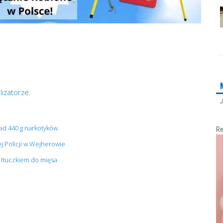
lizatorze.
J
ad 440 g narkotyków
Re
 Policji w Wejherowie
 tłuczkiem do mięsa