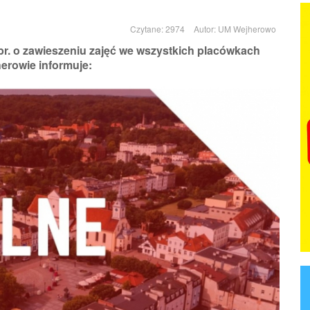
Czytane: 2974
Autor:
UM Wejherowo
br. o zawieszeniu zajęć we wszystkich placówkach
erowie informuje: