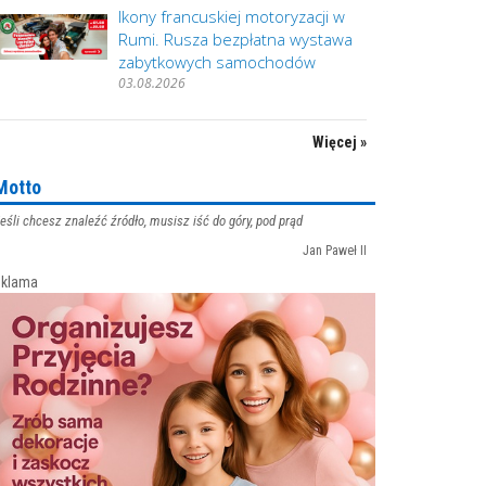
Ikony francuskiej motoryzacji w
Rumi. Rusza bezpłatna wystawa
zabytkowych samochodów
03.08.2026
Więcej »
Motto
eśli chcesz znaleźć źródło, musisz iść do góry, pod prąd
Jan Paweł II
klama