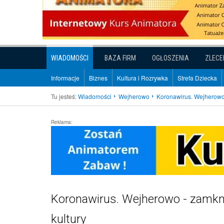
WIADOMOŚCI
BAZA FIRM
OGŁOSZENIA
ZLECE
Informacje
Biznes
Kultura i Rozrywka
Strefa Dziecka
Tu jesteś:
Wiadomości
Wejherowo
Koronawirus. Wejherowo -
Reklama:
Koronawirus. Wejherowo - zamkni
kultury