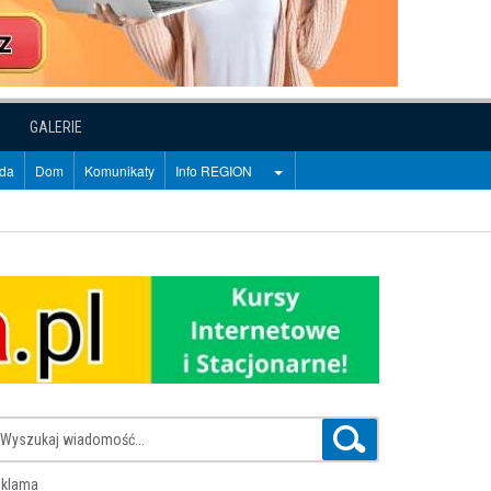
GALERIE
oda
Dom
Komunikaty
Info REGION
klama