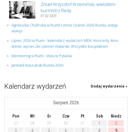
Zmarł Krzysztof Krzemiński, wieloletni
burmistrz Redy
07.02.2025
Agnieszka Chylińska w Rumi! Letnie Granie 2026 Rumia, wstęp
wolny!
Lipiec 2026 w Rumi - kalendarz wydarzeń MDK. Koncerty, kino
letnie, wycieczki i plener malarski. Wszystko bezpłatnie!
Monitoring w Rumi - Wasze Pytania
Jarmark Kaszubski Rumia 2026
Kalendarz wydarzeń
Dodaj wydarzenie »
Sierpień 2026
Pon
Wt
Śr
Czw
Pt
Sob
Niedz
27
28
29
30
31
1
2
3
4
5
6
7
8
9