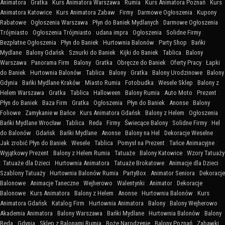
Animatora
:
Gratka
:
Kurs Animatora Warszawa
:
Rumia
:
Kurs Animatora Poznań
:
Kurs
Animatora Katowice
:
Kurs Animatora Zabaw
:
Firmy
:
Darmowe Ogłoszenia
:
Kupony
Rabatowe
:
Ogłoszenia Warszawa
:
Płyn do Baniek Mydlanych
:
Darmowe Ogłoszenia
Trójmiasto
:
Ogłoszenia Trójmiasto
:
udana impra
:
Ogłoszenia
:
Solidne Firmy
:
Bezpłatne Ogłoszenia
:
Płyn do Baniek
:
Hurtownia Balonów
:
Party Shop
:
Bańki
Mydlane
:
Balony Gdańsk
:
Sznurki do Baniek
:
Kijki do Baniek
:
Tablica
:
Balony
Warszawa
:
Panorama Firm
:
Balony
:
Gratka
:
Obręcze do Baniek
:
Oferty Pracy
:
Łapki
do Baniek
:
Hurtownia Balonów
:
Tablica
:
Balony
:
Gratka
:
Balony Urodzinowe
:
Balony
Gdynia
:
Bańki Mydlane Kraków
:
Miasto Rumia
:
Fotobudka
:
Wesele Sklep
:
Balony z
Helem Warszawa
:
Gratka
:
Tablica
:
Halloween
:
Balony Rumia
:
Auto Moto
:
Prezent
:
Płyn do Baniek
:
Baza Firm
:
Gratka
:
Ogłoszenia
:
Płyn do Baniek
:
Anonse
:
Balony
Foliowe
:
Zamykanie w Bańce
:
Kurs Animatora Gdańsk
:
Balony z Helem
:
Ogłoszenia
:
Bańki Mydlane Wrocław
:
Tablica
:
Reda
:
Firmy
:
Świecące Balony
:
Solidne Firmy
:
Hel
do Balonów
:
Gdańsk
:
Bańki Mydlane
:
Anonse
:
Balony na Hel
:
Dekoracje Weselne
:
Jak zrobić Płyn do Baniek
:
Wesele
:
Tablica
:
Pomysł na Prezent
:
Tańce Animacyjne
:
Wyjątkowy Prezent
:
Balony z Helem Rumia
:
Tatuaże
:
Balony Katowice
:
Wzory Tatuaży
:
Tatuaże dla Dzieci
:
Hurtownia Animatora
:
Tatuaże Brokatowe
:
Animacje dla Dzieci
:
Szablony Tatuaży
:
Hurtownia Balonów Rumia
:
PartyBox
:
Animator Seniora
:
Dekoracje
Balonowe
:
Animacje Taneczne
:
Wejherowo
:
Walentynki
:
Animator
:
Dekoracje
Balonowe
:
Kurs Animatora
:
Balony z Helem
:
Anonse
:
Hurtownia Balonów
:
Kurs
Animatora Gdańsk
:
Katalog Firm
:
Hurtownia Animatora
:
Balony
:
Balony Wejherowo
:
Akademia Animatora
:
Balony Warszawa
:
Bańki Mydlane
:
Hurtownia Balonów
:
Balony
Reda
:
Gdynia
:
Sklep z Balonami Rumia
:
Boże Narodzenie
:
Balony Poznań
:
Zabawki
: