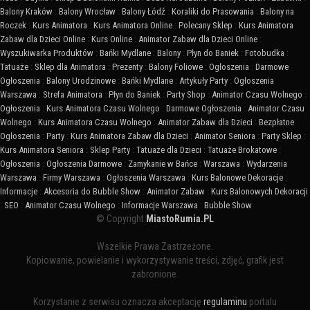
Balony Kraków
:
Balony Wrocław
:
Balony Łódź
:
Koraliki do Prasowania
:
Balony na
Roczek
:
Kurs Animatora
:
Kurs Animatora Online
:
Polecany Sklep
:
Kurs Animatora
Zabaw dla Dzieci Online
:
Kurs Online
:
Animator Zabaw dla Dzieci Online
:
Wyszukiwarka Produktów
:
Bańki Mydlane
:
Balony
:
Płyn do Baniek
:
Fotobudka
:
Tatuaże
:
Sklep dla Animatora
:
Prezenty
:
Balony Foliowe
:
Ogłoszenia
:
Darmowe
Ogłoszenia
:
Balony Urodzinowe
:
Bańki Mydlane
:
Artykuły Party
:
Ogłoszenia
Warszawa
:
Strefa Animatora
:
Płyn do Baniek
:
Party Shop
:
Animator Czasu Wolnego
:
Ogłoszenia
:
Kurs Animatora Czasu Wolnego
:
Darmowe Ogłoszenia
:
Animator Czasu
Wolnego
:
Kurs Animatora Czasu Wolnego
:
Animator Zabaw dla Dzieci
:
Bezpłatne
Ogłoszenia
:
Party
:
Kurs Animatora Zabaw dla Dzieci
:
Animator Seniora
:
Party Sklep
:
Kurs Animatora Seniora
:
Sklep Party
:
Tatuaże dla Dzieci
:
Tatuaże Brokatowe
:
Ogłoszenia
:
Ogłoszenia Darmowe
:
Zamykanie w Bańce
:
Warszawa
:
Wydarzenia
Warszawa
:
Firmy Warszawa
:
Ogłoszenia Warszawa
:
Kurs Balonowe Dekoracje
:
Informacje
:
Akcesoria do Bubble Show
:
Animator Zabaw
:
Kurs Balonowych Dekoracji
:
SEO
:
Animator Czasu Wolnego
:
Informacje Warszawa
:
Bubble Show
© Copyright
MiastoRumia.PL
Wszelkie Prawa Zastrzeżone.
Kopiowanie, powielanie i wykorzystywanie treści, zdjęć, grafik jest
zabronione.
Korzystanie z serwisu oznacza akceptację
regulaminu
portalu