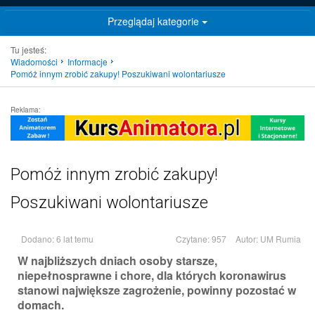
Przeglądaj kategorie
Tu jesteś:
Wiadomości
Informacje
Pomóż innym zrobić zakupy! Poszukiwani wolontariusze
Reklama:
Pomóż innym zrobić zakupy!
Poszukiwani wolontariusze
Dodano: 6 lat temu
Czytane: 957
Autor:
UM Rumia
W najbliższych dniach osoby starsze,
niepełnosprawne i chore, dla których koronawirus
stanowi największe zagrożenie, powinny pozostać w
domach.