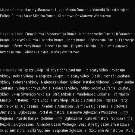
Miasto Rumia:
Numery Alarmowe
|
Urząd Miasta Rumia
|
Jednostki Organizacyjne
|
Policja Rumia
|
Straż Miejska Rumia
|
Starostwo Powiatowe Wejherowo
Szybkie Linki:
Firmy Rumia
|
Motoryzacja Rumia
|
Nieruchomości Rumia
|
Informacje
Rumia
|
Rozrywka Rumia
|
Dziecko Rumia
|
Sport Rumia
|
Ogłoszenia Rumia
|
Promocje
Rumia
|
Oferty Pracy Rumia
|
Zlecenia Rumia
|
Turystyka Rumia
|
SM Rumia Janowo
|
Biznes Rumia
|
Gdańsk
|
Gdynia
|
Reda
|
Wejherowo
Partnerzy:
Najlepszy Sklep
:
Sklepy Godne Zaufania
:
Polecany Sklep
:
Polecane
Sklepy
:
Dobre Sklepy
:
Najlepsze Sklepy
:
Polecany Sklep
:
Śląsk
:
Poznań
:
Zaufane
Sklepy
:
Polecane Sklepy
:
Najlepsze Sklepy
:
Sklepy
:
Katalog Sklepów
:
Sklepy Godne
Zaufania
:
Sklep Godny Zaufania
:
Polecane Sklepy
:
Sklep Godny Zaufania
:
Zaufany
Sklep
:
Sklep Świętego Mikołaja
:
Strój Mikołaja
:
Wiadomości Lokalne
:
Trójmiasto
:
Miasto
:
PINternet
:
Impra Shop
:
Party Shop
:
Sklep dla Animatora
:
Impreza
:
Party
:
Impra Sklep
:
Ogłoszenia
:
Akademia Animatora
:
Darmowe Ogłoszenia
:
Hurtownia
Animatora
:
Ogłoszenia
:
Portal Animatora
:
Darmowe Ogłoszenia Warszawa
:
Firmy
Regionu
:
Płyn do Baniek
:
Solidne Firmy
:
Ogłoszenia
:
Kurs Animatora
:
Solidna Firma
:
Bezpłatne Ogłoszenia
:
Animator Czasu Wolnego
:
Bezpłatne Ogłoszenia Warszawa
:
sklep animatora
:
Bańki Mydlane
:
Bezpłatne Ogłoszenia
:
Szkolenie Animatorów
:
Kurs