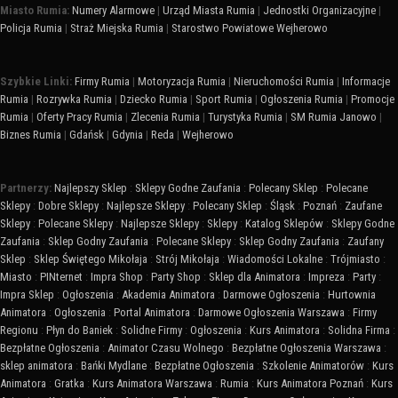
Miasto Rumia:
Numery Alarmowe
|
Urząd Miasta Rumia
|
Jednostki Organizacyjne
|
Policja Rumia
|
Straż Miejska Rumia
|
Starostwo Powiatowe Wejherowo
Szybkie Linki:
Firmy Rumia
|
Motoryzacja Rumia
|
Nieruchomości Rumia
|
Informacje
Rumia
|
Rozrywka Rumia
|
Dziecko Rumia
|
Sport Rumia
|
Ogłoszenia Rumia
|
Promocje
Rumia
|
Oferty Pracy Rumia
|
Zlecenia Rumia
|
Turystyka Rumia
|
SM Rumia Janowo
|
Biznes Rumia
|
Gdańsk
|
Gdynia
|
Reda
|
Wejherowo
Partnerzy:
Najlepszy Sklep
:
Sklepy Godne Zaufania
:
Polecany Sklep
:
Polecane
Sklepy
:
Dobre Sklepy
:
Najlepsze Sklepy
:
Polecany Sklep
:
Śląsk
:
Poznań
:
Zaufane
Sklepy
:
Polecane Sklepy
:
Najlepsze Sklepy
:
Sklepy
:
Katalog Sklepów
:
Sklepy Godne
Zaufania
:
Sklep Godny Zaufania
:
Polecane Sklepy
:
Sklep Godny Zaufania
:
Zaufany
Sklep
:
Sklep Świętego Mikołaja
:
Strój Mikołaja
:
Wiadomości Lokalne
:
Trójmiasto
:
Miasto
:
PINternet
:
Impra Shop
:
Party Shop
:
Sklep dla Animatora
:
Impreza
:
Party
:
Impra Sklep
:
Ogłoszenia
:
Akademia Animatora
:
Darmowe Ogłoszenia
:
Hurtownia
Animatora
:
Ogłoszenia
:
Portal Animatora
:
Darmowe Ogłoszenia Warszawa
:
Firmy
Regionu
:
Płyn do Baniek
:
Solidne Firmy
:
Ogłoszenia
:
Kurs Animatora
:
Solidna Firma
:
Bezpłatne Ogłoszenia
:
Animator Czasu Wolnego
:
Bezpłatne Ogłoszenia Warszawa
:
sklep animatora
:
Bańki Mydlane
:
Bezpłatne Ogłoszenia
:
Szkolenie Animatorów
:
Kurs
Animatora
:
Gratka
:
Kurs Animatora Warszawa
:
Rumia
:
Kurs Animatora Poznań
:
Kurs