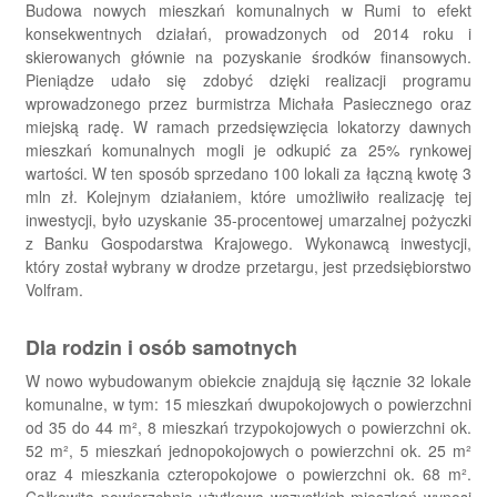
Budowa nowych mieszkań komunalnych w Rumi to efekt
konsekwentnych działań, prowadzonych od 2014 roku i
skierowanych głównie na pozyskanie środków finansowych.
Pieniądze udało się zdobyć dzięki realizacji programu
wprowadzonego przez burmistrza Michała Pasiecznego oraz
miejską radę. W ramach przedsięwzięcia lokatorzy dawnych
mieszkań komunalnych mogli je odkupić za 25% rynkowej
wartości. W ten sposób sprzedano 100 lokali za łączną kwotę 3
mln zł. Kolejnym działaniem, które umożliwiło realizację tej
inwestycji, było uzyskanie 35-procentowej umarzalnej pożyczki
z Banku Gospodarstwa Krajowego. Wykonawcą inwestycji,
który został wybrany w drodze przetargu, jest przedsiębiorstwo
Volfram.
Dla rodzin i osób samotnych
W nowo wybudowanym obiekcie znajdują się łącznie 32 lokale
komunalne, w tym: 15 mieszkań dwupokojowych o powierzchni
od 35 do 44 m², 8 mieszkań trzypokojowych o powierzchni ok.
52 m², 5 mieszkań jednopokojowych o powierzchni ok. 25 m²
oraz 4 mieszkania czteropokojowe o powierzchni ok. 68 m².