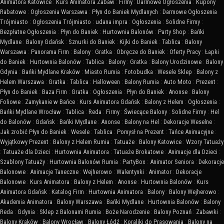
Animatora Katowice
:
Kurs Animatora Zabaw
:
Firmy
:
Darmowe Ogłoszenia
:
Kupony
Rabatowe
:
Ogłoszenia Warszawa
:
Płyn do Baniek Mydlanych
:
Darmowe Ogłoszenia
Trójmiasto
:
Ogłoszenia Trójmiasto
:
udana impra
:
Ogłoszenia
:
Solidne Firmy
:
Bezpłatne Ogłoszenia
:
Płyn do Baniek
:
Hurtownia Balonów
:
Party Shop
:
Bańki
Mydlane
:
Balony Gdańsk
:
Sznurki do Baniek
:
Kijki do Baniek
:
Tablica
:
Balony
Warszawa
:
Panorama Firm
:
Balony
:
Gratka
:
Obręcze do Baniek
:
Oferty Pracy
:
Łapki
do Baniek
:
Hurtownia Balonów
:
Tablica
:
Balony
:
Gratka
:
Balony Urodzinowe
:
Balony
Gdynia
:
Bańki Mydlane Kraków
:
Miasto Rumia
:
Fotobudka
:
Wesele Sklep
:
Balony z
Helem Warszawa
:
Gratka
:
Tablica
:
Halloween
:
Balony Rumia
:
Auto Moto
:
Prezent
:
Płyn do Baniek
:
Baza Firm
:
Gratka
:
Ogłoszenia
:
Płyn do Baniek
:
Anonse
:
Balony
Foliowe
:
Zamykanie w Bańce
:
Kurs Animatora Gdańsk
:
Balony z Helem
:
Ogłoszenia
:
Bańki Mydlane Wrocław
:
Tablica
:
Reda
:
Firmy
:
Świecące Balony
:
Solidne Firmy
:
Hel
do Balonów
:
Gdańsk
:
Bańki Mydlane
:
Anonse
:
Balony na Hel
:
Dekoracje Weselne
:
Jak zrobić Płyn do Baniek
:
Wesele
:
Tablica
:
Pomysł na Prezent
:
Tańce Animacyjne
:
Wyjątkowy Prezent
:
Balony z Helem Rumia
:
Tatuaże
:
Balony Katowice
:
Wzory Tatuaży
:
Tatuaże dla Dzieci
:
Hurtownia Animatora
:
Tatuaże Brokatowe
:
Animacje dla Dzieci
:
Szablony Tatuaży
:
Hurtownia Balonów Rumia
:
PartyBox
:
Animator Seniora
:
Dekoracje
Balonowe
:
Animacje Taneczne
:
Wejherowo
:
Walentynki
:
Animator
:
Dekoracje
Balonowe
:
Kurs Animatora
:
Balony z Helem
:
Anonse
:
Hurtownia Balonów
:
Kurs
Animatora Gdańsk
:
Katalog Firm
:
Hurtownia Animatora
:
Balony
:
Balony Wejherowo
:
Akademia Animatora
:
Balony Warszawa
:
Bańki Mydlane
:
Hurtownia Balonów
:
Balony
Reda
:
Gdynia
:
Sklep z Balonami Rumia
:
Boże Narodzenie
:
Balony Poznań
:
Zabawki
:
Balony Kraków
:
Balony Wrocław
:
Balony Łódź
:
Koraliki do Prasowania
:
Balony na