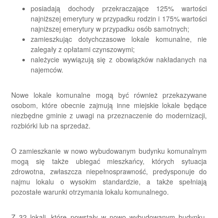
posiadają dochody przekraczające 125% wartości
najniższej emerytury w przypadku rodzin i 175% wartości
najniższej emerytury w przypadku osób samotnych;
zamieszkując dotychczasowe lokale komunalne, nie
zalegały z opłatami czynszowymi;
należycie wywiązują się z obowiązków nakładanych na
najemców.
Nowe lokale komunalne mogą być również przekazywane
osobom, które obecnie zajmują inne miejskie lokale będące
niezbędne gminie z uwagi na przeznaczenie do modernizacji,
rozbiórki lub na sprzedaż.
O zamieszkanie w nowo wybudowanym budynku komunalnym
mogą się także ubiegać mieszkańcy, których sytuacja
zdrowotna, zwłaszcza niepełnosprawność, predysponuje do
najmu lokalu o wysokim standardzie, a także spełniają
pozostałe warunki otrzymania lokalu komunalnego.
Z 32 lokali, które powstały w nowo wybudowanym budynku,