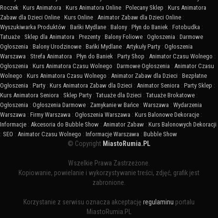
Roczek
:
Kurs Animatora
:
Kurs Animatora Online
:
Polecany Sklep
:
Kurs Animatora
Zabaw dla Dzieci Online
:
Kurs Online
:
Animator Zabaw dla Dzieci Online
:
Wyszukiwarka Produktów
:
Bańki Mydlane
:
Balony
:
Płyn do Baniek
:
Fotobudka
:
Tatuaże
:
Sklep dla Animatora
:
Prezenty
:
Balony Foliowe
:
Ogłoszenia
:
Darmowe
Ogłoszenia
:
Balony Urodzinowe
:
Bańki Mydlane
:
Artykuły Party
:
Ogłoszenia
Warszawa
:
Strefa Animatora
:
Płyn do Baniek
:
Party Shop
:
Animator Czasu Wolnego
:
Ogłoszenia
:
Kurs Animatora Czasu Wolnego
:
Darmowe Ogłoszenia
:
Animator Czasu
Wolnego
:
Kurs Animatora Czasu Wolnego
:
Animator Zabaw dla Dzieci
:
Bezpłatne
Ogłoszenia
:
Party
:
Kurs Animatora Zabaw dla Dzieci
:
Animator Seniora
:
Party Sklep
:
Kurs Animatora Seniora
:
Sklep Party
:
Tatuaże dla Dzieci
:
Tatuaże Brokatowe
:
Ogłoszenia
:
Ogłoszenia Darmowe
:
Zamykanie w Bańce
:
Warszawa
:
Wydarzenia
Warszawa
:
Firmy Warszawa
:
Ogłoszenia Warszawa
:
Kurs Balonowe Dekoracje
:
Informacje
:
Akcesoria do Bubble Show
:
Animator Zabaw
:
Kurs Balonowych Dekoracji
:
SEO
:
Animator Czasu Wolnego
:
Informacje Warszawa
:
Bubble Show
© Copyright
MiastoRumia.PL
Wszelkie Prawa Zastrzeżone.
Kopiowanie, powielanie i wykorzystywanie treści, zdjęć, grafik jest
zabronione.
Korzystanie z serwisu oznacza akceptację
regulaminu
portalu
MiastoRumia.PL