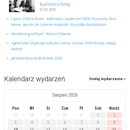
burmistrz Redy
07.02.2025
Lipiec 2026 w Rumi - kalendarz wydarzeń MDK. Koncerty, kino
letnie, wycieczki i plener malarski. Wszystko bezpłatnie!
Monitoring w Rumi - Wasze Pytania
Agnieszka Chylińska w Rumi! Letnie Granie 2026 Rumia, wstęp
wolny!
Jarmark Kaszubski Rumia 2026
Kalendarz wydarzeń
Dodaj wydarzenie »
Sierpień 2026
Pon
Wt
Śr
Czw
Pt
Sob
Niedz
27
28
29
30
31
1
2
3
4
5
6
7
8
9
10
11
12
13
14
15
16