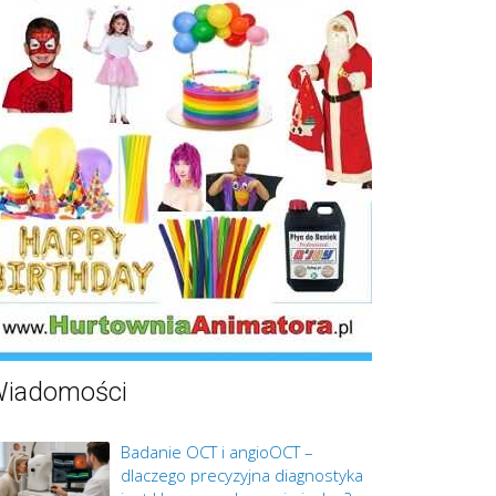
iadomości
Badanie OCT i angioOCT –
dlaczego precyzyjna diagnostyka