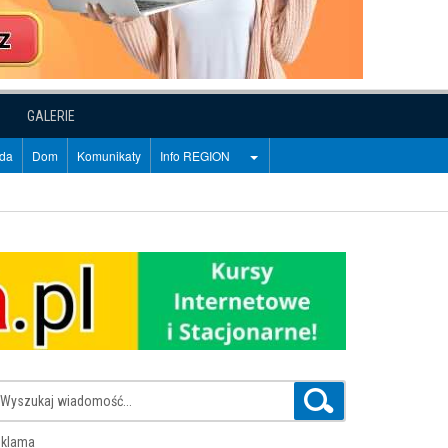
GALERIE
oda
Dom
Komunikaty
Info REGION
klama