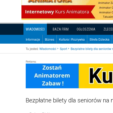
WIADOMOŚCI
BAZA FIRM
OGŁOSZENIA
ZLECE
Informacje
Biznes
Kultura i Rozrywka
Strefa Dziecka
Tu jesteś:
Wiadomości
Sport
Bezpłatne bilety dla seniorów
Reklama:
Bezpłatne bilety dla seniorów na