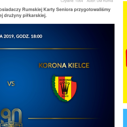
Czytane: 1064
Autor:
UM Rumia
posiadaczy Rumskiej Karty Seniora przygotowaliśmy
j drużyny piłkarskiej.