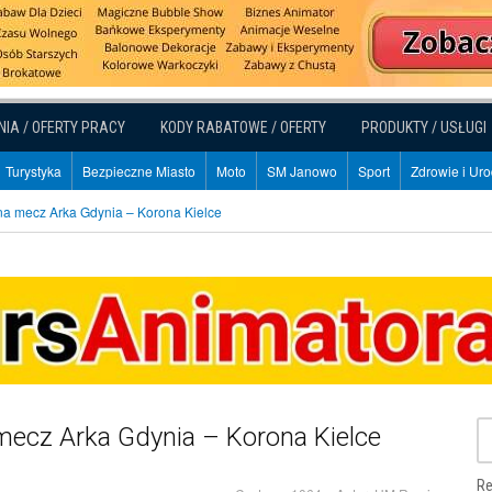
NIA / OFERTY PRACY
KODY RABATOWE / OFERTY
PRODUKTY / USŁUGI
Turystyka
Bezpieczne Miasto
Moto
SM Janowo
Sport
Zdrowie i Ur
 na mecz Arka Gdynia – Korona Kielce
 mecz Arka Gdynia – Korona Kielce
Re