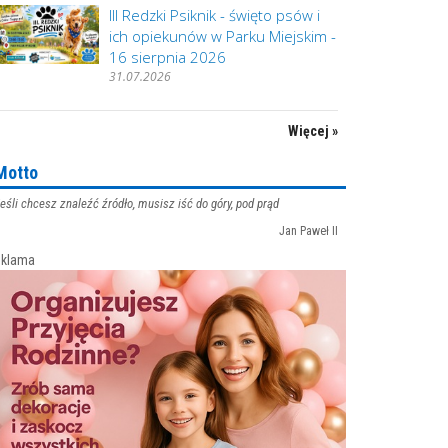
III Redzki Psiknik - święto psów i
ich opiekunów w Parku Miejskim -
16 sierpnia 2026
31.07.2026
Więcej »
Motto
eśli chcesz znaleźć źródło, musisz iść do góry, pod prąd
Jan Paweł II
klama