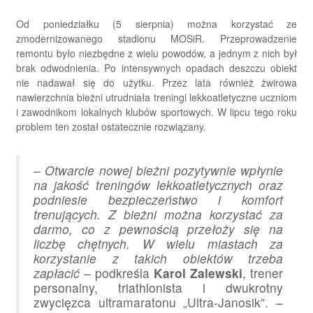
Od poniedziałku (5 sierpnia) można korzystać ze
zmodernizowanego stadionu MOSiR. Przeprowadzenie
remontu było niezbędne z wielu powodów, a jednym z nich był
brak odwodnienia. Po intensywnych opadach deszczu obiekt
nie nadawał się do użytku. Przez lata również żwirowa
nawierzchnia bieżni utrudniała treningi lekkoatletyczne uczniom
i zawodnikom lokalnych klubów sportowych. W lipcu tego roku
problem ten został ostatecznie rozwiązany.
–
Otwarcie nowej bieżni pozytywnie wpłynie
na jakość treningów lekkoatletycznych oraz
podniesie bezpieczeństwo i komfort
trenujących. Z bieżni można korzystać za
darmo, co z pewnością przełoży się na
liczbę chętnych. W wielu miastach za
korzystanie z takich obiektów trzeba
zapłacić
– podkreśla
Karol Zalewski
, trener
personalny, triathlonista i dwukrotny
zwycięzca ultramaratonu „Ultra-Janosik”. –