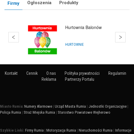
Ogłoszenia
Produkty
Firmy
Hurtownia Balonów
HURTOWNIE
Kontakt
Cennik
O nas
Polityka prywatności
Regulamin
Reklama
Partnerzy Portalu
Miasto Rumia:
Numery Alarmowe
|
Urząd Miasta Rumia
|
Jednostki Organizacyjne
|
Policja Rumia
|
Straż Miejska Rumia
|
Starostwo Powiatowe Wejherowo
Szybkie Linki:
Firmy Rumia
|
Motoryzacja Rumia
|
Nieruchomości Rumia
|
Informacje