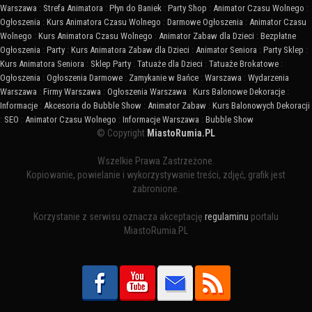
Warszawa
:
Strefa Animatora
:
Płyn do Baniek
:
Party Shop
:
Animator Czasu Wolnego
:
Ogłoszenia
:
Kurs Animatora Czasu Wolnego
:
Darmowe Ogłoszenia
:
Animator Czasu
Wolnego
:
Kurs Animatora Czasu Wolnego
:
Animator Zabaw dla Dzieci
:
Bezpłatne
Ogłoszenia
:
Party
:
Kurs Animatora Zabaw dla Dzieci
:
Animator Seniora
:
Party Sklep
:
Kurs Animatora Seniora
:
Sklep Party
:
Tatuaże dla Dzieci
:
Tatuaże Brokatowe
:
Ogłoszenia
:
Ogłoszenia Darmowe
:
Zamykanie w Bańce
:
Warszawa
:
Wydarzenia
Warszawa
:
Firmy Warszawa
:
Ogłoszenia Warszawa
:
Kurs Balonowe Dekoracje
:
Informacje
:
Akcesoria do Bubble Show
:
Animator Zabaw
:
Kurs Balonowych Dekoracji
:
SEO
:
Animator Czasu Wolnego
:
Informacje Warszawa
:
Bubble Show
© Copyright
MiastoRumia.PL
Wszelkie Prawa Zastrzeżone.
Kopiowanie, powielanie i wykorzystywanie treści, zdjęć, grafik jest
zabronione.
Korzystanie z serwisu oznacza akceptację
regulaminu
portalu
MiastoRumia.PL