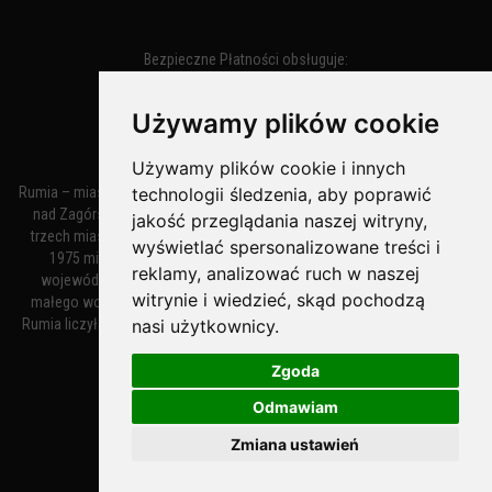
Bezpieczne Płatności obsługuje:
Używamy plików cookie
Używamy plików cookie i innych
technologii śledzenia, aby poprawić
Rumia – miasto w województwie pomorskim, w powiecie wejherowskim
nad Zagórską Strugą. Z miastami Wejherowem i Redą tworzy zespół
jakość przeglądania naszej witryny,
trzech miast zwany Małym Trójmiastem Kaszubskim. W latach 1945–
wyświetlać spersonalizowane treści i
1975 miasto administracyjnie należało do tak zwanego dużego
reklamy, analizować ruch w naszej
województwa gdańskiego, a w latach 1975–1998 do tak zwanego
witrynie i wiedzieć, skąd pochodzą
małego województwa gdańskiego. Według danych z 1 stycznia 2018
nasi użytkownicy.
Rumia liczyła 48 632 mieszkańców. Jest największym polskim miastem
nie będącym siedzibą powiatu.
Zgoda
Odmawiam
MiastoRumia.PL
Zmiana ustawień