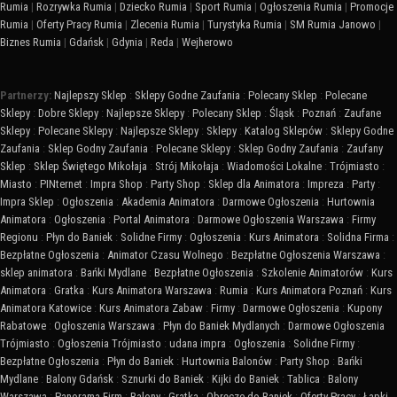
Rumia
|
Rozrywka Rumia
|
Dziecko Rumia
|
Sport Rumia
|
Ogłoszenia Rumia
|
Promocje
Rumia
|
Oferty Pracy Rumia
|
Zlecenia Rumia
|
Turystyka Rumia
|
SM Rumia Janowo
|
Biznes Rumia
|
Gdańsk
|
Gdynia
|
Reda
|
Wejherowo
Partnerzy:
Najlepszy Sklep
:
Sklepy Godne Zaufania
:
Polecany Sklep
:
Polecane
Sklepy
:
Dobre Sklepy
:
Najlepsze Sklepy
:
Polecany Sklep
:
Śląsk
:
Poznań
:
Zaufane
Sklepy
:
Polecane Sklepy
:
Najlepsze Sklepy
:
Sklepy
:
Katalog Sklepów
:
Sklepy Godne
Zaufania
:
Sklep Godny Zaufania
:
Polecane Sklepy
:
Sklep Godny Zaufania
:
Zaufany
Sklep
:
Sklep Świętego Mikołaja
:
Strój Mikołaja
:
Wiadomości Lokalne
:
Trójmiasto
:
Miasto
:
PINternet
:
Impra Shop
:
Party Shop
:
Sklep dla Animatora
:
Impreza
:
Party
:
Impra Sklep
:
Ogłoszenia
:
Akademia Animatora
:
Darmowe Ogłoszenia
:
Hurtownia
Animatora
:
Ogłoszenia
:
Portal Animatora
:
Darmowe Ogłoszenia Warszawa
:
Firmy
Regionu
:
Płyn do Baniek
:
Solidne Firmy
:
Ogłoszenia
:
Kurs Animatora
:
Solidna Firma
:
Bezpłatne Ogłoszenia
:
Animator Czasu Wolnego
:
Bezpłatne Ogłoszenia Warszawa
:
sklep animatora
:
Bańki Mydlane
:
Bezpłatne Ogłoszenia
:
Szkolenie Animatorów
:
Kurs
Animatora
:
Gratka
:
Kurs Animatora Warszawa
:
Rumia
:
Kurs Animatora Poznań
:
Kurs
Animatora Katowice
:
Kurs Animatora Zabaw
:
Firmy
:
Darmowe Ogłoszenia
:
Kupony
Rabatowe
:
Ogłoszenia Warszawa
:
Płyn do Baniek Mydlanych
:
Darmowe Ogłoszenia
Trójmiasto
:
Ogłoszenia Trójmiasto
:
udana impra
:
Ogłoszenia
:
Solidne Firmy
:
Bezpłatne Ogłoszenia
:
Płyn do Baniek
:
Hurtownia Balonów
:
Party Shop
:
Bańki
Mydlane
:
Balony Gdańsk
:
Sznurki do Baniek
:
Kijki do Baniek
:
Tablica
:
Balony
Warszawa
:
Panorama Firm
:
Balony
:
Gratka
:
Obręcze do Baniek
:
Oferty Pracy
:
Łapki