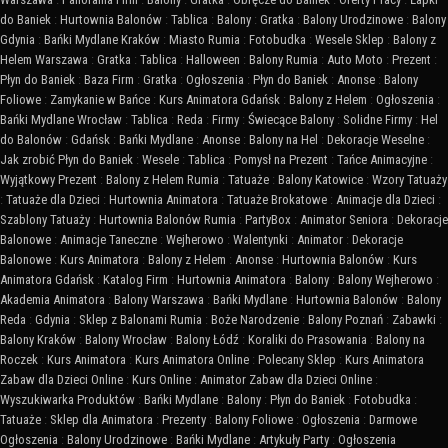
do Baniek
:
Hurtownia Balonów
:
Tablica
:
Balony
:
Gratka
:
Balony Urodzinowe
:
Balony
Gdynia
:
Bańki Mydlane Kraków
:
Miasto Rumia
:
Fotobudka
:
Wesele Sklep
:
Balony z
Helem Warszawa
:
Gratka
:
Tablica
:
Halloween
:
Balony Rumia
:
Auto Moto
:
Prezent
:
Płyn do Baniek
:
Baza Firm
:
Gratka
:
Ogłoszenia
:
Płyn do Baniek
:
Anonse
:
Balony
Foliowe
:
Zamykanie w Bańce
:
Kurs Animatora Gdańsk
:
Balony z Helem
:
Ogłoszenia
:
Bańki Mydlane Wrocław
:
Tablica
:
Reda
:
Firmy
:
Świecące Balony
:
Solidne Firmy
:
Hel
do Balonów
:
Gdańsk
:
Bańki Mydlane
:
Anonse
:
Balony na Hel
:
Dekoracje Weselne
:
Jak zrobić Płyn do Baniek
:
Wesele
:
Tablica
:
Pomysł na Prezent
:
Tańce Animacyjne
:
Wyjątkowy Prezent
:
Balony z Helem Rumia
:
Tatuaże
:
Balony Katowice
:
Wzory Tatuaży
:
Tatuaże dla Dzieci
:
Hurtownia Animatora
:
Tatuaże Brokatowe
:
Animacje dla Dzieci
:
Szablony Tatuaży
:
Hurtownia Balonów Rumia
:
PartyBox
:
Animator Seniora
:
Dekoracje
Balonowe
:
Animacje Taneczne
:
Wejherowo
:
Walentynki
:
Animator
:
Dekoracje
Balonowe
:
Kurs Animatora
:
Balony z Helem
:
Anonse
:
Hurtownia Balonów
:
Kurs
Animatora Gdańsk
:
Katalog Firm
:
Hurtownia Animatora
:
Balony
:
Balony Wejherowo
:
Akademia Animatora
:
Balony Warszawa
:
Bańki Mydlane
:
Hurtownia Balonów
:
Balony
Reda
:
Gdynia
:
Sklep z Balonami Rumia
:
Boże Narodzenie
:
Balony Poznań
:
Zabawki
:
Balony Kraków
:
Balony Wrocław
:
Balony Łódź
:
Koraliki do Prasowania
:
Balony na
Roczek
:
Kurs Animatora
:
Kurs Animatora Online
:
Polecany Sklep
:
Kurs Animatora
Zabaw dla Dzieci Online
:
Kurs Online
:
Animator Zabaw dla Dzieci Online
:
Wyszukiwarka Produktów
:
Bańki Mydlane
:
Balony
:
Płyn do Baniek
:
Fotobudka
:
Tatuaże
:
Sklep dla Animatora
:
Prezenty
:
Balony Foliowe
:
Ogłoszenia
:
Darmowe
Ogłoszenia
:
Balony Urodzinowe
:
Bańki Mydlane
:
Artykuły Party
:
Ogłoszenia