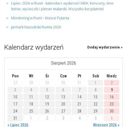
Lipiec 2026 w Rumi - kalendarz wydarzeń MDK. Koncerty, kino
letnie, wycieczki i plener malarski. Wszystko bezpłatnie!
Monitoring w Rumi - Wasze Pytania
Jarmark Kaszubski Rumia 2026
Kalendarz wydarzeń
Dodaj wydarzenie »
Sierpień 2026
Pon
Wt
Śr
Czw
Pt
Sob
Niedz
27
28
29
30
31
1
2
3
4
5
6
7
8
9
10
11
12
13
14
15
16
17
18
19
20
21
22
23
24
25
26
27
28
29
30
31
1
2
3
4
5
6
« Lipiec 2026
Wrzesień 2026 »