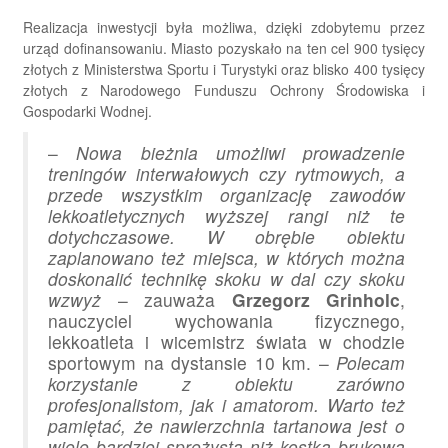
Realizacja inwestycji była możliwa, dzięki zdobytemu przez
urząd dofinansowaniu. Miasto pozyskało na ten cel 900 tysięcy
złotych z Ministerstwa Sportu i Turystyki oraz blisko 400 tysięcy
złotych z Narodowego Funduszu Ochrony Środowiska i
Gospodarki Wodnej.
–
Nowa bieżnia umożliwi prowadzenie
treningów interwałowych czy rytmowych, a
przede wszystkim organizację zawodów
lekkoatletycznych wyższej rangi niż te
dotychczasowe. W obrębie obiektu
zaplanowano też miejsca, w których można
doskonalić technikę skoku w dal czy skoku
wzwyż
– zauważa
Grzegorz Grinholc
,
nauczyciel wychowania fizycznego,
lekkoatleta i wicemistrz świata w chodzie
sportowym na dystansie 10 km. –
Polecam
korzystanie z obiektu zarówno
profesjonalistom, jak i amatorom. Warto też
pamiętać, że nawierzchnia tartanowa jest o
wiele bardziej sprężysta niż kostka brukowa