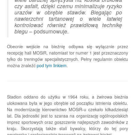
czy asfalt, dzięki czemu minimalizuje ryzyko
urazów w obrębie stawów. Biegając po
nawierzchni tartanowej o wiele łatwiej
kontrolować również prawidłową technikę
biegu
– podsumowuje.
Obecnie wejście na bieżnię odbywa się wyłącznie przez
recepcję hali MOSiR, natomiast tor numer 1 jest przeznaczony
tylko do treningów specjalistycznych. Pełny regulamin obiektu
można znaleźć
pod tym linkiem
.
Stadion oddano do użytku w 1964 roku, a żwirowa bieżnia
ulokowana była w jego obrębie od początku istnienia obiektu.
Na modernizację kierownictwo MOSiR-u czekało kilkadziesiąt
lat. Dla jednostki jest to szansa na organizację ogólnopolskich
imprez sportowych oraz goszczenie najlepszych zawodników z
kraju. Skorzystają także stali bywalcy, którzy do tej pory
amatorsko i profesjonalnie trenowali na żwirowej bieżni.