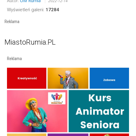
Autor:
UM Rumia
2022-12-14
Wyświetleń galerii:
17284
Reklama
MiastoRumia.PL
Reklama