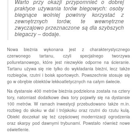
Warto przy okazji przypomnieć o dobrej
praktyce używania torów biegowych: osoby
biegnące wolniej powinny korzystać z
zewnętrznych torów, te wewnętrzne
zwyczajowo przeznaczone są dla szybszych
biegaczy
– dodaje.
Nowa bieżnia wykonana jest z charakterystycznego
czerwonego tartanu, czyli specjalnego tworzywa
poliuretanowego, które jest niezwykle odporne na ścieranie.
Tartanu używa się nie tylko do wykładania bieżni, lecz także
rozbiegów, rzutni i boisk sportowych. Powszechnie stosuje się
go w obrębie obiektów lekkoatletycznych na całym świecie.
Na dystansie 400 metrów bieżnia podzielona została na cztery
tory, natomiast dodatkowe dwa tory pojawiły się na dystansie
100 metrów. W ramach inwestycji przebudowano także m.in.
rozbieg do skoku w dal i trójskoku oraz rzutni do rzutu kulą.
Obiekt doczekał się też częściowej modernizacji ogrodzenia
oraz skarpy pod dawnymi trybunami. Powstało również nowe
oświetlenie.