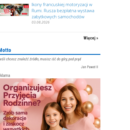
Ikony francuskiej motoryzacji w
Rumi. Rusza bezpłatna wystawa
zabytkowych samochodów
03.08.2026
Więcej »
Motto
eśli chcesz znaleźć źródło, musisz iść do góry, pod prąd
Jan Paweł II
klama