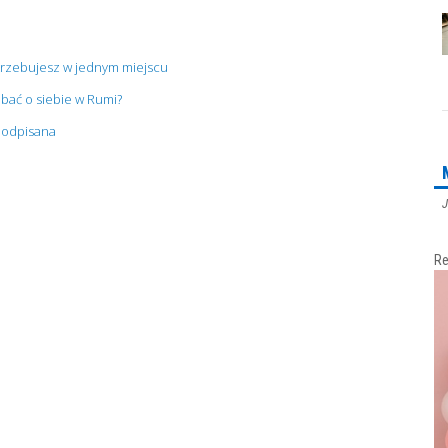
trzebujesz w jednym miejscu
bać o siebie w Rumi?
 podpisana
J
Re