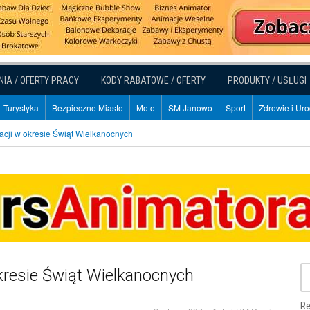
NIA / OFERTY PRACY
KODY RABATOWE / OFERTY
PRODUKTY / USŁUGI
Turystyka
Bezpieczne Miasto
Moto
SM Janowo
Sport
Zdrowie i Ur
cji w okresie Świąt Wielkanocnych
kresie Świąt Wielkanocnych
Re