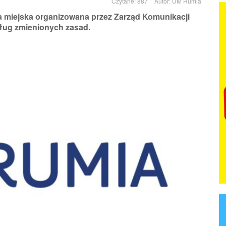
Czytane: 887
Autor:
UM Rumia
ja miejska organizowana przez Zarząd Komunikacji
dług zmienionych zasad.