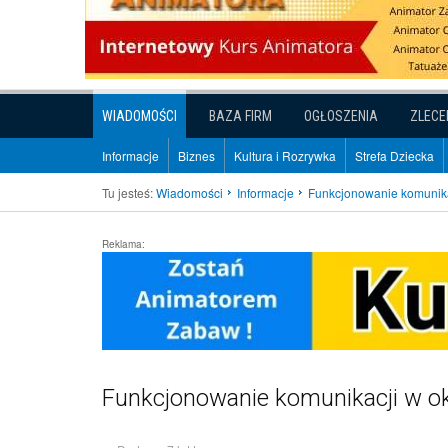
WIADOMOŚCI
BAZA FIRM
OGŁOSZENIA
ZLECE
Informacje
Biznes
Kultura i Rozrywka
Strefa Dziecka
Tu jesteś:
Wiadomości
Informacje
Funkcjonowanie komunika
Reklama:
Funkcjonowanie komunikacji w o