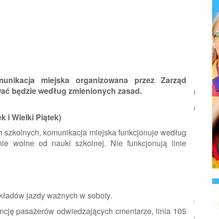
munikacja miejska organizowana przez Zarząd
wać będzie według zmienionych zasad.
Podziel
się:
k i Wielki Piątek)
 szkolnych, komunikacja miejska funkcjonuje według
e wolne od nauki szkolnej. Nie funkcjonują linie
kładów jazdy ważnych w soboty.
Źródło:
cję pasażerów odwiedzających cmentarze, linia 105
Rumia.eu