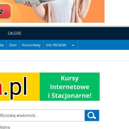
GALERIE
oda
Dom
Komunikaty
Info REGION
klama