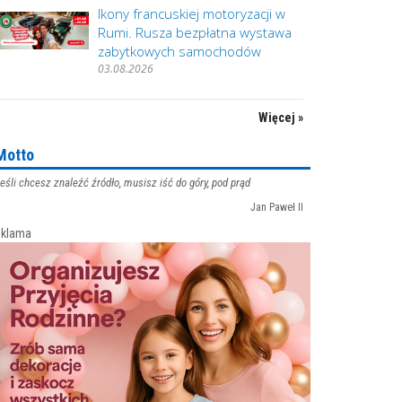
Ikony francuskiej motoryzacji w
Rumi. Rusza bezpłatna wystawa
zabytkowych samochodów
03.08.2026
Więcej »
Motto
eśli chcesz znaleźć źródło, musisz iść do góry, pod prąd
Jan Paweł II
klama