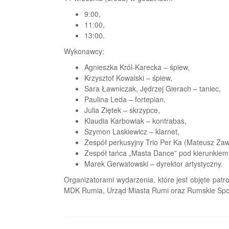
9:00,
11:00,
13:00.
Wykonawcy:
Agnieszka Król-Karecka – śpiew,
Krzysztof Kowalski – śpiew,
Sara Ławniczak, Jędrzej Gierach – taniec,
Paulina Leda – fortepian,
Julia Ziętek – skrzypce,
Klaudia Karbowiak – kontrabas,
Szymon Laskiewicz – klarnet,
Zespół perkusyjny Trio Per Ka (Mateusz Za
Zespół tańca „Masta Dance” pod kierunkiem
Marek Gerwatowski – dyrektor artystyczny.
Organizatorami wydarzenia, które jest objęte pa
MDK Rumia, Urząd Miasta Rumi oraz Rumskie Spo