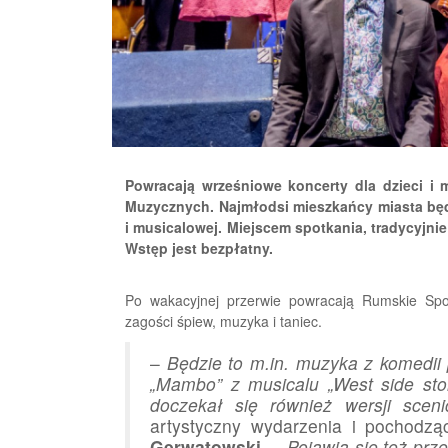
Powracają wrześniowe koncerty dla dzieci i
Muzycznych. Najmłodsi mieszkańcy miasta będą
i musicalowej. Miejscem spotkania, tradycyjnie
Wstęp jest bezpłatny.
Po wakacyjnej przerwie powracają Rumskie Spo
zagości śpiew, muzyka i taniec.
–
Będzie to m.in. muzyka z komedii 
„Mambo” z musicalu „West side stor
doczekał się również wersji scen
artystyczny wydarzenia i pochodz
Gerwatowski
. –
Pojawią się też prze