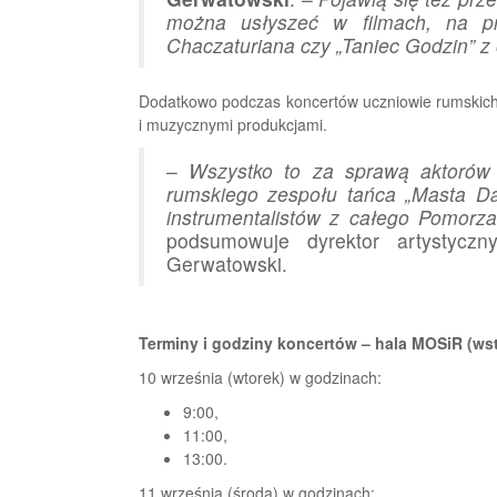
można usłyszeć w filmach, na pr
Chaczaturiana czy „Taniec Godzin” z
Dodatkowo podczas koncertów uczniowie rumskich 
i muzycznymi produkcjami.
–
Wszystko to za sprawą aktorów 
rumskiego zespołu tańca „Masta Da
instrumentalistów z całego Pomorz
podsumowuje dyrektor artystycz
Gerwatowski.
Terminy i godziny koncertów – hala MOSiR (wstę
10 września (wtorek) w godzinach:
9:00,
11:00,
13:00.
11 września (środa) w godzinach: