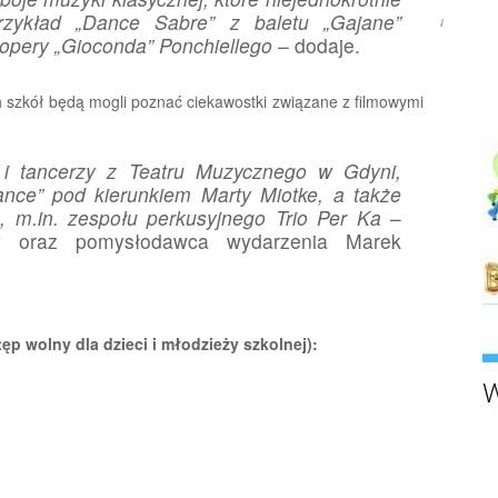
zykład „Dance Sabre” z baletu „Gajane”
Rumia.eu
 opery „Gioconda” Ponchiellego
– dodaje.
szkół będą mogli poznać ciekawostki związane z filmowymi
i tancerzy z Teatru Muzycznego w Gdyni,
nce” pod kierunkiem Marty Miotke, a także
a, m.in. zespołu perkusyjnego Trio Per Ka
–
ny oraz pomysłodawca wydarzenia Marek
p wolny dla dzieci i młodzieży szkolnej):
W