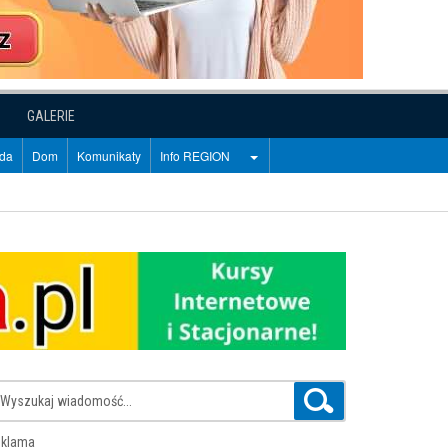
GALERIE
oda
Dom
Komunikaty
Info REGION
klama