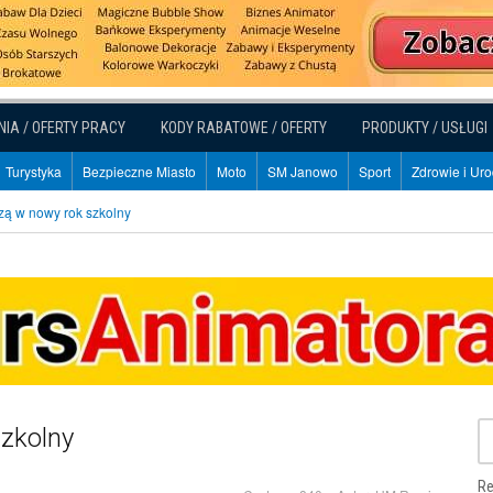
NIA / OFERTY PRACY
KODY RABATOWE / OFERTY
PRODUKTY / USŁUGI
Turystyka
Bezpieczne Miasto
Moto
SM Janowo
Sport
Zdrowie i Ur
zą w nowy rok szkolny
zkolny
Re