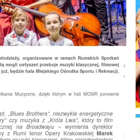
 młodzieży, organizowane w ramach Rumskich Spotkań
 mogli usłyszeć przeboje muzyki klasycznej, filmowej
Podziel
 już, będzie hala Miejskiego Ośrodka Sportu i Rekreacji.
się:
tkania Muzyczne, dzięki którym w hali MOSiR ponownie
pt. „Blues Brothers”, niezwykle energetyczne
y” czy muzyka z „Króla Lwa”, który to film
icznej na Broadwayu
– wymienia dyrektor
ący z Rumi tenor Opery Krakowskiej
Marek
Źródło:
boje muzyki klasycznej, które niejednokrotnie