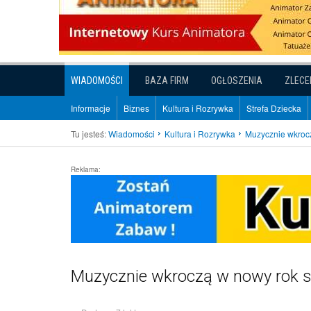
WIADOMOŚCI
BAZA FIRM
OGŁOSZENIA
ZLECE
Informacje
Biznes
Kultura i Rozrywka
Strefa Dziecka
Tu jesteś:
Wiadomości
Kultura i Rozrywka
Muzycznie wkroc
Reklama:
Muzycznie wkroczą w nowy rok s