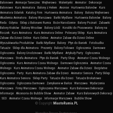
Balonowe
:
Animacje Taneczne
:
Wejherowo
:
Walentynki
:
Animator
:
Dekoracje
Balonowe
:
Kurs Animatora
:
Balony z Helem
:
Anonse
:
Hurtownia Balonów
:
Kurs
Animatora Gdańsk
:
Katalog Firm
:
Hurtownia Animatora
:
Balony
:
Balony Wejherowo
:
Akademia Animatora
:
Balony Warszawa
:
Bańki Mydlane
:
Hurtownia Balonów
:
Balony
Reda
:
Gdynia
:
Sklep z Balonami Rumia
:
Boże Narodzenie
:
Balony Poznań
:
Zabawki
:
Balony Kraków
:
Balony Wrocław
:
Balony Łódź
:
Koraliki do Prasowania
:
Balony na
Roczek
:
Kurs Animatora
:
Kurs Animatora Online
:
Polecany Sklep
:
Kurs Animatora
Zabaw dla Dzieci Online
:
Kurs Online
:
Animator Zabaw dla Dzieci Online
:
Wyszukiwarka Produktów
:
Bańki Mydlane
:
Balony
:
Płyn do Baniek
:
Fotobudka
:
Tatuaże
:
Sklep dla Animatora
:
Prezenty
:
Balony Foliowe
:
Ogłoszenia
:
Darmowe
Ogłoszenia
:
Balony Urodzinowe
:
Bańki Mydlane
:
Artykuły Party
:
Ogłoszenia
Warszawa
:
Strefa Animatora
:
Płyn do Baniek
:
Party Shop
:
Animator Czasu Wolnego
:
Ogłoszenia
:
Kurs Animatora Czasu Wolnego
:
Darmowe Ogłoszenia
:
Animator Czasu
Wolnego
:
Kurs Animatora Czasu Wolnego
:
Animator Zabaw dla Dzieci
:
Bezpłatne
Ogłoszenia
:
Party
:
Kurs Animatora Zabaw dla Dzieci
:
Animator Seniora
:
Party Sklep
:
Kurs Animatora Seniora
:
Sklep Party
:
Tatuaże dla Dzieci
:
Tatuaże Brokatowe
:
Ogłoszenia
:
Ogłoszenia Darmowe
:
Zamykanie w Bańce
:
Warszawa
:
Wydarzenia
Warszawa
:
Firmy Warszawa
:
Ogłoszenia Warszawa
:
Kurs Balonowe Dekoracje
:
Informacje
:
Akcesoria do Bubble Show
:
Animator Zabaw
:
Kurs Balonowych Dekoracji
:
SEO
:
Animator Czasu Wolnego
:
Informacje Warszawa
:
Bubble Show
© Copyright
MiastoRumia.PL