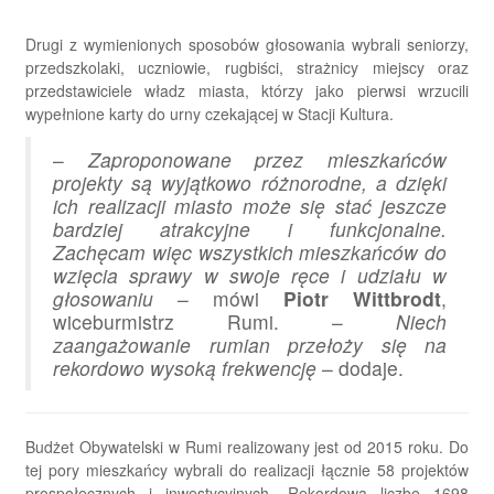
Drugi z wymienionych sposobów głosowania wybrali seniorzy,
przedszkolaki, uczniowie, rugbiści, strażnicy miejscy oraz
przedstawiciele władz miasta, którzy jako pierwsi wrzucili
wypełnione karty do urny czekającej w Stacji Kultura.
–
Zaproponowane przez mieszkańców
projekty są wyjątkowo różnorodne, a dzięki
ich realizacji miasto może się stać jeszcze
bardziej atrakcyjne i funkcjonalne.
Zachęcam więc wszystkich mieszkańców do
wzięcia sprawy w swoje ręce i udziału w
głosowaniu
– mówi
Piotr Wittbrodt
,
wiceburmistrz Rumi. –
Niech
zaangażowanie rumian przełoży się na
rekordowo wysoką frekwencję
– dodaje.
Budżet Obywatelski w Rumi realizowany jest od 2015 roku. Do
tej pory mieszkańcy wybrali do realizacji łącznie 58 projektów
prospołecznych i inwestycyjnych. Rekordową liczbę 1698