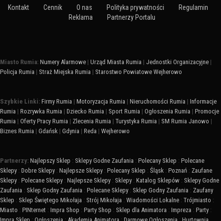
Kontakt
Cennik
O nas
Polityka prywatności
Regulamin
Reklama
Partnerzy Portalu
Miasto Rumia:
Numery Alarmowe
|
Urząd Miasta Rumia
|
Jednostki Organizacyjne
|
Policja Rumia
|
Straż Miejska Rumia
|
Starostwo Powiatowe Wejherowo
Szybkie Linki:
Firmy Rumia
|
Motoryzacja Rumia
|
Nieruchomości Rumia
|
Informacje
Rumia
|
Rozrywka Rumia
|
Dziecko Rumia
|
Sport Rumia
|
Ogłoszenia Rumia
|
Promocje
Rumia
|
Oferty Pracy Rumia
|
Zlecenia Rumia
|
Turystyka Rumia
|
SM Rumia Janowo
|
Biznes Rumia
|
Gdańsk
|
Gdynia
|
Reda
|
Wejherowo
Partnerzy:
Najlepszy Sklep
:
Sklepy Godne Zaufania
:
Polecany Sklep
:
Polecane
Sklepy
:
Dobre Sklepy
:
Najlepsze Sklepy
:
Polecany Sklep
:
Śląsk
:
Poznań
:
Zaufane
Sklepy
:
Polecane Sklepy
:
Najlepsze Sklepy
:
Sklepy
:
Katalog Sklepów
:
Sklepy Godne
Zaufania
:
Sklep Godny Zaufania
:
Polecane Sklepy
:
Sklep Godny Zaufania
:
Zaufany
Sklep
:
Sklep Świętego Mikołaja
:
Strój Mikołaja
:
Wiadomości Lokalne
:
Trójmiasto
:
Miasto
:
PINternet
:
Impra Shop
:
Party Shop
:
Sklep dla Animatora
:
Impreza
:
Party
:
Impra Sklep
:
Ogłoszenia
:
Akademia Animatora
:
Darmowe Ogłoszenia
:
Hurtownia