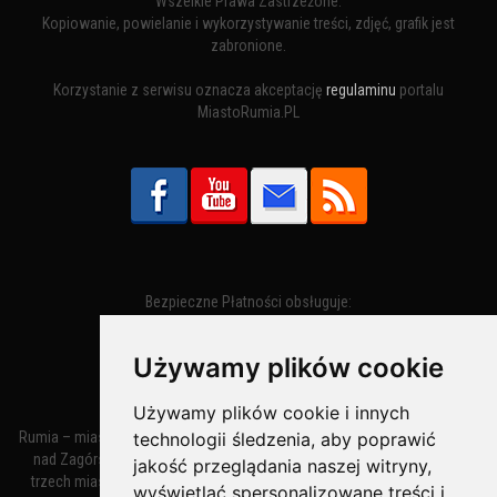
Wszelkie Prawa Zastrzeżone.
Kopiowanie, powielanie i wykorzystywanie treści, zdjęć, grafik jest
zabronione.
Korzystanie z serwisu oznacza akceptację
regulaminu
portalu
MiastoRumia.PL
Bezpieczne Płatności obsługuje:
Używamy plików cookie
Używamy plików cookie i innych
Rumia – miasto w województwie pomorskim, w powiecie wejherowskim
technologii śledzenia, aby poprawić
nad Zagórską Strugą. Z miastami Wejherowem i Redą tworzy zespół
jakość przeglądania naszej witryny,
trzech miast zwany Małym Trójmiastem Kaszubskim. W latach 1945–
wyświetlać spersonalizowane treści i