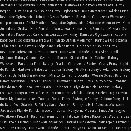
Animatora
:
Ogłoszenia
:
Portal Animatora
:
Darmowe Ogłoszenia Warszawa
:
Firmy
Regionu
:
Płyn do Baniek
:
Solidne Firmy
:
Ogłoszenia
:
Kurs Animatora
:
Solidna Firma
:
Bezpłatne Ogłoszenia
:
Animator Czasu Wolnego
:
Bezpłatne Ogłoszenia Warszawa
:
sklep animatora
:
Bańki Mydlane
:
Bezpłatne Ogłoszenia
:
Szkolenie Animatorów
:
Kurs
Animatora
:
Gratka
:
Kurs Animatora Warszawa
:
Rumia
:
Kurs Animatora Poznań
:
Kurs
Animatora Katowice
:
Kurs Animatora Zabaw
:
Firmy
:
Darmowe Ogłoszenia
:
Kupony
Rabatowe
:
Ogłoszenia Warszawa
:
Płyn do Baniek Mydlanych
:
Darmowe Ogłoszenia
Trójmiasto
:
Ogłoszenia Trójmiasto
:
udana impra
:
Ogłoszenia
:
Solidne Firmy
:
Bezpłatne Ogłoszenia
:
Płyn do Baniek
:
Hurtownia Balonów
:
Party Shop
:
Bańki
Mydlane
:
Balony Gdańsk
:
Sznurki do Baniek
:
Kijki do Baniek
:
Tablica
:
Balony
Warszawa
:
Panorama Firm
:
Balony
:
Gratka
:
Obręcze do Baniek
:
Oferty Pracy
:
Łapki
do Baniek
:
Hurtownia Balonów
:
Tablica
:
Balony
:
Gratka
:
Balony Urodzinowe
:
Balony
Gdynia
:
Bańki Mydlane Kraków
:
Miasto Rumia
:
Fotobudka
:
Wesele Sklep
:
Balony z
Helem Warszawa
:
Gratka
:
Tablica
:
Halloween
:
Balony Rumia
:
Auto Moto
:
Prezent
:
Płyn do Baniek
:
Baza Firm
:
Gratka
:
Ogłoszenia
:
Płyn do Baniek
:
Anonse
:
Balony
Foliowe
:
Zamykanie w Bańce
:
Kurs Animatora Gdańsk
:
Balony z Helem
:
Ogłoszenia
:
Bańki Mydlane Wrocław
:
Tablica
:
Reda
:
Firmy
:
Świecące Balony
:
Solidne Firmy
:
Hel
do Balonów
:
Gdańsk
:
Bańki Mydlane
:
Anonse
:
Balony na Hel
:
Dekoracje Weselne
:
Jak zrobić Płyn do Baniek
:
Wesele
:
Tablica
:
Pomysł na Prezent
:
Tańce Animacyjne
:
Wyjątkowy Prezent
:
Balony z Helem Rumia
:
Tatuaże
:
Balony Katowice
:
Wzory Tatuaży
:
Tatuaże dla Dzieci
:
Hurtownia Animatora
:
Tatuaże Brokatowe
:
Animacje dla Dzieci
:
Szablony Tatuaży
:
Hurtownia Balonów Rumia
:
PartyBox
:
Animator Seniora
:
Dekoracje