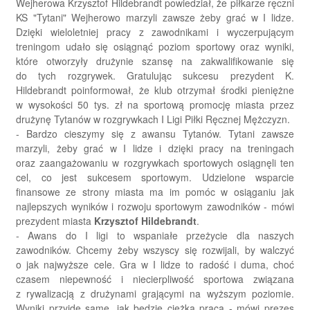
Wejherowa Krzysztof Hildebrandt powiedział, że piłkarze ręczni
KS "Tytani" Wejherowo marzyli zawsze żeby grać w I lidze.
Dzięki wieloletniej pracy z zawodnikami i wyczerpującym
treningom udało się osiągnąć poziom sportowy oraz wyniki,
które otworzyły drużynie szansę na zakwalifikowanie się
do tych rozgrywek. Gratulując sukcesu prezydent K.
Hildebrandt poinformował, że klub otrzymał środki pieniężne
w wysokości 50 tys. zł na sportową promocję miasta przez
drużynę Tytanów w rozgrywkach I Ligi Piłki Ręcznej Mężczyzn.
- Bardzo cieszymy się z awansu Tytanów. Tytani zawsze
marzyli, żeby grać w I lidze i dzięki pracy na treningach
oraz zaangażowaniu w rozgrywkach sportowych osiągnęli ten
cel, co jest sukcesem sportowym. Udzielone wsparcie
finansowe ze strony miasta ma im pomóc w osiąganiu jak
najlepszych wyników i rozwoju sportowym zawodników - mówi
prezydent miasta
Krzysztof Hildebrandt
.
- Awans do I ligi to wspaniałe przeżycie dla naszych
zawodników. Chcemy żeby wszyscy się rozwijali, by walczyć
o jak najwyższe cele. Gra w I lidze to radość i duma, choć
czasem niepewność i niecierpliwość sportowa związana
z rywalizacją z drużynami grającymi na wyższym poziomie.
Wyniki przyjdę same, jak będzie ciężka praca - mówi prezes