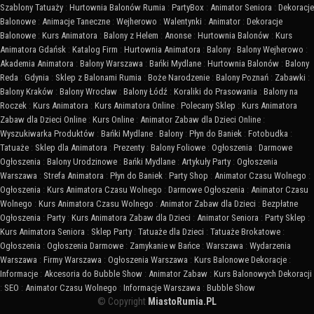
Szablony Tatuaży
:
Hurtownia Balonów Rumia
:
PartyBox
:
Animator Seniora
:
Dekoracje
Balonowe
:
Animacje Taneczne
:
Wejherowo
:
Walentynki
:
Animator
:
Dekoracje
Balonowe
:
Kurs Animatora
:
Balony z Helem
:
Anonse
:
Hurtownia Balonów
:
Kurs
Animatora Gdańsk
:
Katalog Firm
:
Hurtownia Animatora
:
Balony
:
Balony Wejherowo
:
Akademia Animatora
:
Balony Warszawa
:
Bańki Mydlane
:
Hurtownia Balonów
:
Balony
Reda
:
Gdynia
:
Sklep z Balonami Rumia
:
Boże Narodzenie
:
Balony Poznań
:
Zabawki
:
Balony Kraków
:
Balony Wrocław
:
Balony Łódź
:
Koraliki do Prasowania
:
Balony na
Roczek
:
Kurs Animatora
:
Kurs Animatora Online
:
Polecany Sklep
:
Kurs Animatora
Zabaw dla Dzieci Online
:
Kurs Online
:
Animator Zabaw dla Dzieci Online
:
Wyszukiwarka Produktów
:
Bańki Mydlane
:
Balony
:
Płyn do Baniek
:
Fotobudka
:
Tatuaże
:
Sklep dla Animatora
:
Prezenty
:
Balony Foliowe
:
Ogłoszenia
:
Darmowe
Ogłoszenia
:
Balony Urodzinowe
:
Bańki Mydlane
:
Artykuły Party
:
Ogłoszenia
Warszawa
:
Strefa Animatora
:
Płyn do Baniek
:
Party Shop
:
Animator Czasu Wolnego
:
Ogłoszenia
:
Kurs Animatora Czasu Wolnego
:
Darmowe Ogłoszenia
:
Animator Czasu
Wolnego
:
Kurs Animatora Czasu Wolnego
:
Animator Zabaw dla Dzieci
:
Bezpłatne
Ogłoszenia
:
Party
:
Kurs Animatora Zabaw dla Dzieci
:
Animator Seniora
:
Party Sklep
:
Kurs Animatora Seniora
:
Sklep Party
:
Tatuaże dla Dzieci
:
Tatuaże Brokatowe
:
Ogłoszenia
:
Ogłoszenia Darmowe
:
Zamykanie w Bańce
:
Warszawa
:
Wydarzenia
Warszawa
:
Firmy Warszawa
:
Ogłoszenia Warszawa
:
Kurs Balonowe Dekoracje
:
Informacje
:
Akcesoria do Bubble Show
:
Animator Zabaw
:
Kurs Balonowych Dekoracji
:
SEO
:
Animator Czasu Wolnego
:
Informacje Warszawa
:
Bubble Show
© Copyright
MiastoRumia.PL