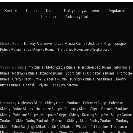
Kontakt
Cennik
O nas
Polityka prywatności
Regulamin
Reklama
Partnerzy Portalu
Miasto Rumia:
Numery Alarmowe
|
Urząd Miasta Rumia
|
Jednostki Organizacyjne
|
Policja Rumia
|
Straż Miejska Rumia
|
Starostwo Powiatowe Wejherowo
Szybkie Linki:
Firmy Rumia
|
Motoryzacja Rumia
|
Nieruchomości Rumia
|
Informacje
Rumia
|
Rozrywka Rumia
|
Dziecko Rumia
|
Sport Rumia
|
Ogłoszenia Rumia
|
Promocje
Rumia
|
Oferty Pracy Rumia
|
Zlecenia Rumia
|
Turystyka Rumia
|
SM Rumia Janowo
|
Biznes Rumia
|
Gdańsk
|
Gdynia
|
Reda
|
Wejherowo
Partnerzy:
Najlepszy Sklep
:
Sklepy Godne Zaufania
:
Polecany Sklep
:
Polecane
Sklepy
:
Dobre Sklepy
:
Najlepsze Sklepy
:
Polecany Sklep
:
Śląsk
:
Poznań
:
Zaufane
Sklepy
:
Polecane Sklepy
:
Najlepsze Sklepy
:
Sklepy
:
Katalog Sklepów
:
Sklepy Godne
Zaufania
:
Sklep Godny Zaufania
:
Polecane Sklepy
:
Sklep Godny Zaufania
:
Zaufany
Sklep
:
Sklep Świętego Mikołaja
:
Strój Mikołaja
:
Wiadomości Lokalne
:
Trójmiasto
:
Miasto
:
PINternet
:
Impra Shop
:
Party Shop
:
Sklep dla Animatora
:
Impreza
:
Party
: