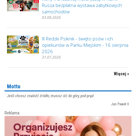
Rusza bezpłatna wystawa zabytkowych
samochodów
03.08.2026
III Redzki Psiknik - święto psów i ich
opiekunów w Parku Miejskim - 16 sierpnia
2026
31.07.2026
Więcej »
Motto
Jeśli chcesz znaleźć źródło, musisz iść do góry, pod prąd
Jan Paweł II
Reklama