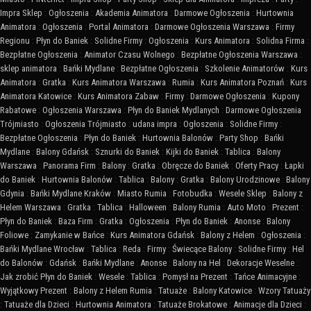
Impra Sklep
:
Ogłoszenia
:
Akademia Animatora
:
Darmowe Ogłoszenia
:
Hurtownia
Animatora
:
Ogłoszenia
:
Portal Animatora
:
Darmowe Ogłoszenia Warszawa
:
Firmy
Regionu
:
Płyn do Baniek
:
Solidne Firmy
:
Ogłoszenia
:
Kurs Animatora
:
Solidna Firma
:
Bezpłatne Ogłoszenia
:
Animator Czasu Wolnego
:
Bezpłatne Ogłoszenia Warszawa
:
sklep animatora
:
Bańki Mydlane
:
Bezpłatne Ogłoszenia
:
Szkolenie Animatorów
:
Kurs
Animatora
:
Gratka
:
Kurs Animatora Warszawa
:
Rumia
:
Kurs Animatora Poznań
:
Kurs
Animatora Katowice
:
Kurs Animatora Zabaw
:
Firmy
:
Darmowe Ogłoszenia
:
Kupony
Rabatowe
:
Ogłoszenia Warszawa
:
Płyn do Baniek Mydlanych
:
Darmowe Ogłoszenia
Trójmiasto
:
Ogłoszenia Trójmiasto
:
udana impra
:
Ogłoszenia
:
Solidne Firmy
:
Bezpłatne Ogłoszenia
:
Płyn do Baniek
:
Hurtownia Balonów
:
Party Shop
:
Bańki
Mydlane
:
Balony Gdańsk
:
Sznurki do Baniek
:
Kijki do Baniek
:
Tablica
:
Balony
Warszawa
:
Panorama Firm
:
Balony
:
Gratka
:
Obręcze do Baniek
:
Oferty Pracy
:
Łapki
do Baniek
:
Hurtownia Balonów
:
Tablica
:
Balony
:
Gratka
:
Balony Urodzinowe
:
Balony
Gdynia
:
Bańki Mydlane Kraków
:
Miasto Rumia
:
Fotobudka
:
Wesele Sklep
:
Balony z
Helem Warszawa
:
Gratka
:
Tablica
:
Halloween
:
Balony Rumia
:
Auto Moto
:
Prezent
:
Płyn do Baniek
:
Baza Firm
:
Gratka
:
Ogłoszenia
:
Płyn do Baniek
:
Anonse
:
Balony
Foliowe
:
Zamykanie w Bańce
:
Kurs Animatora Gdańsk
:
Balony z Helem
:
Ogłoszenia
:
Bańki Mydlane Wrocław
:
Tablica
:
Reda
:
Firmy
:
Świecące Balony
:
Solidne Firmy
:
Hel
do Balonów
:
Gdańsk
:
Bańki Mydlane
:
Anonse
:
Balony na Hel
:
Dekoracje Weselne
:
Jak zrobić Płyn do Baniek
:
Wesele
:
Tablica
:
Pomysł na Prezent
:
Tańce Animacyjne
:
Wyjątkowy Prezent
:
Balony z Helem Rumia
:
Tatuaże
:
Balony Katowice
:
Wzory Tatuaży
:
Tatuaże dla Dzieci
:
Hurtownia Animatora
:
Tatuaże Brokatowe
:
Animacje dla Dzieci
: