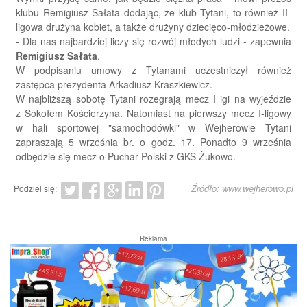
klubu Remigiusz Sałata dodając, że klub Tytani, to również II-
ligowa drużyna kobiet, a także drużyny dziecięco-młodzieżowe.
- Dla nas najbardziej liczy się rozwój młodych ludzi - zapewnia
Remigiusz Sałata
.
W podpisaniu umowy z Tytanami uczestniczył również
zastępca prezydenta Arkadiusz Kraszkiewicz.
W najbliższą sobotę Tytani rozegrają mecz I igi na wyjeździe
z Sokołem Kościerzyna. Natomiast na pierwszy mecz I-ligowy
w hali sportowej "samochodówki" w Wejherowie Tytani
zapraszają 5 września br. o godz. 17. Ponadto 9 września
odbędzie się mecz o Puchar Polski z GKS Żukowo.
Źródło: www.wejherowo.pl
Podziel się:
Reklama