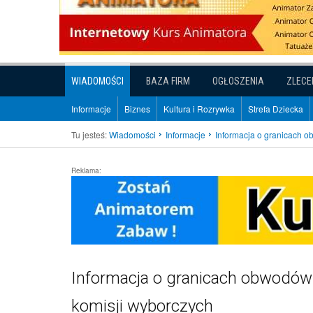
WIADOMOŚCI
BAZA FIRM
OGŁOSZENIA
ZLECE
Informacje
Biznes
Kultura i Rozrywka
Strefa Dziecka
Tu jesteś:
Wiadomości
Informacje
Informacja o granicach 
Reklama:
Informacja o granicach obwodów
komisji wyborczych