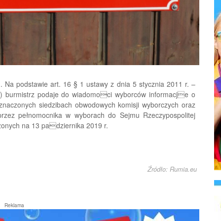
Na podstawie art. 16 § 1 ustawy z dnia 5 stycznia 2011 r. –
04) burmistrz podaje do wiadomoci wyborców informacje o
znaczonych siedzibach obwodowych komisji wyborczych oraz
rzez pełnomocnika w wyborach do Sejmu Rzeczypospolitej
dzonych na 13 padziernika 2019 r.
Źródło: Rumia.eu
Reklama