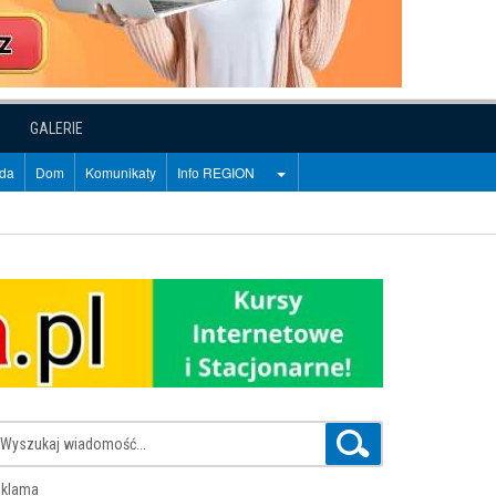
GALERIE
oda
Dom
Komunikaty
Info REGION
klama