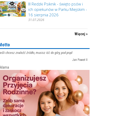
III Redzki Psiknik - święto psów i
ich opiekunów w Parku Miejskim -
16 sierpnia 2026
31.07.2026
Więcej »
Motto
eśli chcesz znaleźć źródło, musisz iść do góry, pod prąd
Jan Paweł II
klama