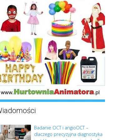
iadomości
Badanie OCT i angioOCT –
dlaczego precyzyjna diagnostyka