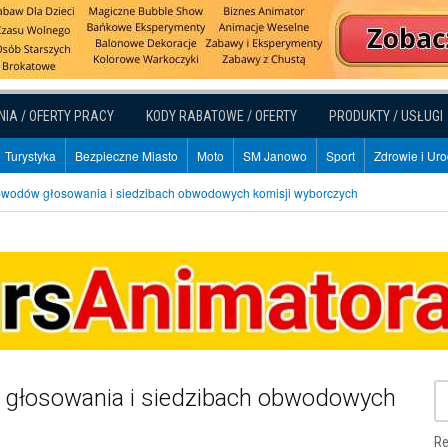
NIA / OFERTY PRACY
KODY RABATOWE / OFERTY
PRODUKTY / USŁUGI
Turystyka
Bezpieczne Miasto
Moto
SM Janowo
Sport
Zdrowie i Ur
obwodów głosowania i siedzibach obwodowych komisji wyborczych
 głosowania i siedzibach obwodowych
Re