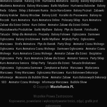
Animatora Gdańsk
:
Katalog Firm
:
Hurtownia Animatora
:
Balony
:
Balony Wejherowo
:
Akademia Animatora
:
Balony Warszawa
:
Bańki Mydlane
:
Hurtownia Balonów
:
Balony
Reda
:
Gdynia
:
Sklep z Balonami Rumia
:
Boże Narodzenie
:
Balony Poznań
:
Zabawki
:
Balony Kraków
:
Balony Wrocław
:
Balony Łódź
:
Koraliki do Prasowania
:
Balony na
Roczek
:
Kurs Animatora
:
Kurs Animatora Online
:
Polecany Sklep
:
Kurs Animatora
Zabaw dla Dzieci Online
:
Kurs Online
:
Animator Zabaw dla Dzieci Online
:
Wyszukiwarka Produktów
:
Bańki Mydlane
:
Balony
:
Płyn do Baniek
:
Fotobudka
:
Tatuaże
:
Sklep dla Animatora
:
Prezenty
:
Balony Foliowe
:
Ogłoszenia
:
Darmowe
Ogłoszenia
:
Balony Urodzinowe
:
Bańki Mydlane
:
Artykuły Party
:
Ogłoszenia
Warszawa
:
Strefa Animatora
:
Płyn do Baniek
:
Party Shop
:
Animator Czasu Wolnego
:
Ogłoszenia
:
Kurs Animatora Czasu Wolnego
:
Darmowe Ogłoszenia
:
Animator Czasu
Wolnego
:
Kurs Animatora Czasu Wolnego
:
Animator Zabaw dla Dzieci
:
Bezpłatne
Ogłoszenia
:
Party
:
Kurs Animatora Zabaw dla Dzieci
:
Animator Seniora
:
Party Sklep
:
Kurs Animatora Seniora
:
Sklep Party
:
Tatuaże dla Dzieci
:
Tatuaże Brokatowe
:
Ogłoszenia
:
Ogłoszenia Darmowe
:
Zamykanie w Bańce
:
Warszawa
:
Wydarzenia
Warszawa
:
Firmy Warszawa
:
Ogłoszenia Warszawa
:
Kurs Balonowe Dekoracje
:
Informacje
:
Akcesoria do Bubble Show
:
Animator Zabaw
:
Kurs Balonowych Dekoracji
:
SEO
:
Animator Czasu Wolnego
:
Informacje Warszawa
:
Bubble Show
© Copyright
MiastoRumia.PL
Wszelkie Prawa Zastrzeżone.
Kopiowanie, powielanie i wykorzystywanie treści, zdjęć, grafik jest
zabronione.