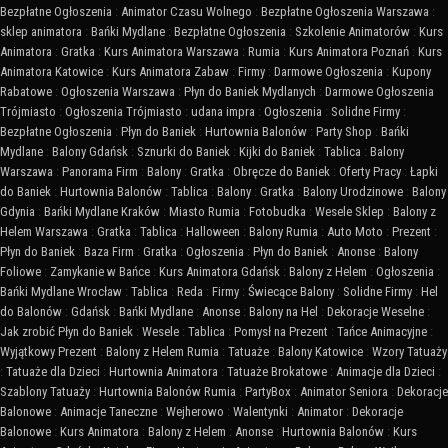
Bezpłatne Ogłoszenia
:
Animator Czasu Wolnego
:
Bezpłatne Ogłoszenia Warszawa
:
sklep animatora
:
Bańki Mydlane
:
Bezpłatne Ogłoszenia
:
Szkolenie Animatorów
:
Kurs
Animatora
:
Gratka
:
Kurs Animatora Warszawa
:
Rumia
:
Kurs Animatora Poznań
:
Kurs
Animatora Katowice
:
Kurs Animatora Zabaw
:
Firmy
:
Darmowe Ogłoszenia
:
Kupony
Rabatowe
:
Ogłoszenia Warszawa
:
Płyn do Baniek Mydlanych
:
Darmowe Ogłoszenia
Trójmiasto
:
Ogłoszenia Trójmiasto
:
udana impra
:
Ogłoszenia
:
Solidne Firmy
:
Bezpłatne Ogłoszenia
:
Płyn do Baniek
:
Hurtownia Balonów
:
Party Shop
:
Bańki
Mydlane
:
Balony Gdańsk
:
Sznurki do Baniek
:
Kijki do Baniek
:
Tablica
:
Balony
Warszawa
:
Panorama Firm
:
Balony
:
Gratka
:
Obręcze do Baniek
:
Oferty Pracy
:
Łapki
do Baniek
:
Hurtownia Balonów
:
Tablica
:
Balony
:
Gratka
:
Balony Urodzinowe
:
Balony
Gdynia
:
Bańki Mydlane Kraków
:
Miasto Rumia
:
Fotobudka
:
Wesele Sklep
:
Balony z
Helem Warszawa
:
Gratka
:
Tablica
:
Halloween
:
Balony Rumia
:
Auto Moto
:
Prezent
:
Płyn do Baniek
:
Baza Firm
:
Gratka
:
Ogłoszenia
:
Płyn do Baniek
:
Anonse
:
Balony
Foliowe
:
Zamykanie w Bańce
:
Kurs Animatora Gdańsk
:
Balony z Helem
:
Ogłoszenia
:
Bańki Mydlane Wrocław
:
Tablica
:
Reda
:
Firmy
:
Świecące Balony
:
Solidne Firmy
:
Hel
do Balonów
:
Gdańsk
:
Bańki Mydlane
:
Anonse
:
Balony na Hel
:
Dekoracje Weselne
:
Jak zrobić Płyn do Baniek
:
Wesele
:
Tablica
:
Pomysł na Prezent
:
Tańce Animacyjne
:
Wyjątkowy Prezent
:
Balony z Helem Rumia
:
Tatuaże
:
Balony Katowice
:
Wzory Tatuaży
:
Tatuaże dla Dzieci
:
Hurtownia Animatora
:
Tatuaże Brokatowe
:
Animacje dla Dzieci
:
Szablony Tatuaży
:
Hurtownia Balonów Rumia
:
PartyBox
:
Animator Seniora
:
Dekoracje
Balonowe
:
Animacje Taneczne
:
Wejherowo
:
Walentynki
:
Animator
:
Dekoracje
Balonowe
:
Kurs Animatora
:
Balony z Helem
:
Anonse
:
Hurtownia Balonów
:
Kurs