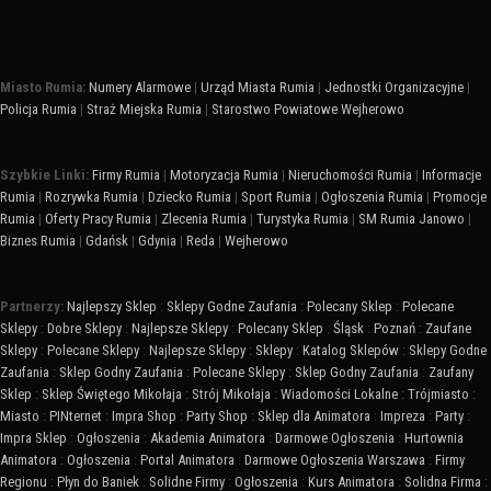
Miasto Rumia:
Numery Alarmowe
|
Urząd Miasta Rumia
|
Jednostki Organizacyjne
|
Policja Rumia
|
Straż Miejska Rumia
|
Starostwo Powiatowe Wejherowo
Szybkie Linki:
Firmy Rumia
|
Motoryzacja Rumia
|
Nieruchomości Rumia
|
Informacje
Rumia
|
Rozrywka Rumia
|
Dziecko Rumia
|
Sport Rumia
|
Ogłoszenia Rumia
|
Promocje
Rumia
|
Oferty Pracy Rumia
|
Zlecenia Rumia
|
Turystyka Rumia
|
SM Rumia Janowo
|
Biznes Rumia
|
Gdańsk
|
Gdynia
|
Reda
|
Wejherowo
Partnerzy:
Najlepszy Sklep
:
Sklepy Godne Zaufania
:
Polecany Sklep
:
Polecane
Sklepy
:
Dobre Sklepy
:
Najlepsze Sklepy
:
Polecany Sklep
:
Śląsk
:
Poznań
:
Zaufane
Sklepy
:
Polecane Sklepy
:
Najlepsze Sklepy
:
Sklepy
:
Katalog Sklepów
:
Sklepy Godne
Zaufania
:
Sklep Godny Zaufania
:
Polecane Sklepy
:
Sklep Godny Zaufania
:
Zaufany
Sklep
:
Sklep Świętego Mikołaja
:
Strój Mikołaja
:
Wiadomości Lokalne
:
Trójmiasto
:
Miasto
:
PINternet
:
Impra Shop
:
Party Shop
:
Sklep dla Animatora
:
Impreza
:
Party
:
Impra Sklep
:
Ogłoszenia
:
Akademia Animatora
:
Darmowe Ogłoszenia
:
Hurtownia
Animatora
:
Ogłoszenia
:
Portal Animatora
:
Darmowe Ogłoszenia Warszawa
:
Firmy
Regionu
:
Płyn do Baniek
:
Solidne Firmy
:
Ogłoszenia
:
Kurs Animatora
:
Solidna Firma
: