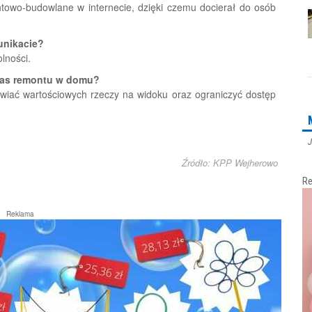
ontowo-budowlane w internecie, dzięki czemu docierał do osób
unikacie?
lności.
czas remontu w domu?
awiać wartościowych rzeczy na widoku oraz ograniczyć dostęp
J
Źródło: KPP Wejherowo
Re
Reklama