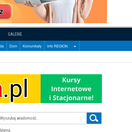
GALERIE
oda
Dom
Komunikaty
Info REGION
klama