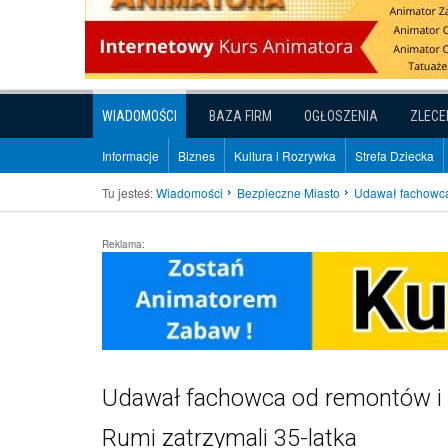
WIADOMOŚCI
BAZA FIRM
OGŁOSZENIA
ZLECE
Informacje
Biznes
Kultura i Rozrywka
Strefa Dziecka
Tu jesteś:
Wiadomości
Bezpieczne Miasto
Udawał fachowca 
Reklama:
Udawał fachowca od remontów i uk
Rumi zatrzymali 35-latka