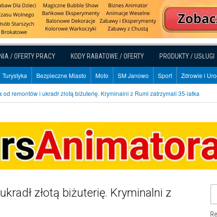
NIA / OFERTY PRACY
KODY RABATOWE / OFERTY
PRODUKTY / USŁUGI
Turystyka
Bezpieczne Miasto
Moto
SM Janowo
Sport
Zdrowie i Ur
od remontów i ukradł złotą biżuterię. Kryminalni z Rumi zatrzymali 35-latka
radł złotą biżuterię. Kryminalni z
Re