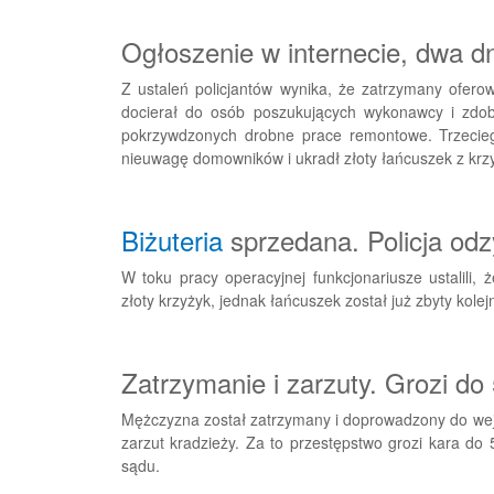
Ogłoszenie w internecie, dwa dni 
Z ustaleń policjantów wynika, że zatrzymany ofer
docierał do osób poszukujących wykonawcy i zdo
pokrzywdzonych drobne prace remontowe. Trzeciego
nieuwagę domowników i ukradł złoty łańcuszek z krz
Biżuteria
sprzedana. Policja odz
W toku pracy operacyjnej funkcjonariusze ustalili, ż
złoty krzyżyk, jednak łańcuszek został już zbyty kol
Zatrzymanie i zarzuty. Grozi do
Mężczyzna został zatrzymany i doprowadzony do wejh
zarzut kradzieży. Za to przestępstwo grozi kara do
sądu.