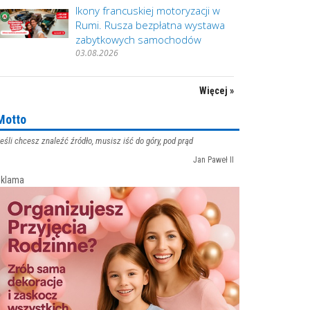
Ikony francuskiej motoryzacji w
Rumi. Rusza bezpłatna wystawa
zabytkowych samochodów
03.08.2026
Więcej »
Motto
eśli chcesz znaleźć źródło, musisz iść do góry, pod prąd
Jan Paweł II
klama