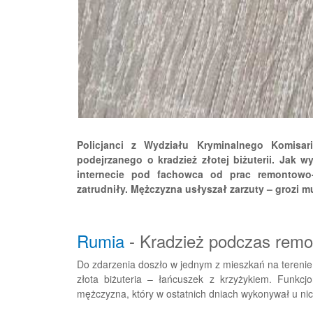
Policjanci z Wydziału Kryminalnego Komisari
podejrzanego o kradzież złotej biżuterii. Jak 
internecie pod fachowca od prac remontowo
zatrudniły. Mężczyzna usłyszał zarzuty – grozi m
Rumia
- Kradzież podczas remo
Do zdarzenia doszło w jednym z mieszkań na terenie 
złota biżuteria – łańcuszek z krzyżykiem. Funkcj
mężczyzna, który w ostatnich dniach wykonywał u ni