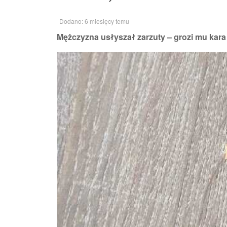
Dodano: 6 miesięcy temu
Mężczyzna usłyszał zarzuty – grozi mu kara 