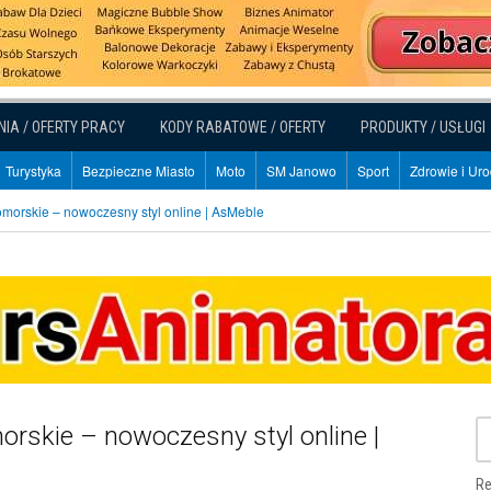
NIA / OFERTY PRACY
KODY RABATOWE / OFERTY
PRODUKTY / USŁUGI
Turystyka
Bezpieczne Miasto
Moto
SM Janowo
Sport
Zdrowie i Ur
orskie – nowoczesny styl online | AsMeble
skie – nowoczesny styl online |
Re