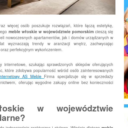
raz więcej osób poszukuje rozwiązań, które łączą estetykę,
atego
meble włoskie w województwie pomorskim
cieszą się
ieli nowoczesnych apartamentów, jak i domów urządzanych w
 lat wyznaczają trendy w aranżacji wnętrz, zachwycając
ą oraz perfekcyjnym wykończeniem.
py internetowe, szukając sprawdzonych sklepów oferujących
sc, które zdobywa popularność wśród osób zainteresowanych
 internetowy AS Meble
Firma specjalizuje się w sprzedaży
rnictwem, oferując wygodne zakupy online bez konieczności
oskie w województwie
larne?
ą jednocześnie praktyczne i stylowe. Właśnie dlatego
meble