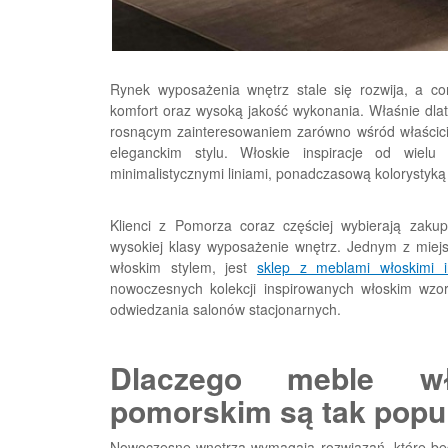
Rynek wyposażenia wnętrz stale się rozwija, a co
komfort oraz wysoką jakość wykonania. Właśnie dl
rosnącym zainteresowaniem zarówno wśród właścic
eleganckim stylu. Włoskie inspiracje od wielu
minimalistycznymi liniami, ponadczasową kolorystyk
Klienci z Pomorza coraz częściej wybierają zaku
wysokiej klasy wyposażenie wnętrz. Jednym z miej
włoskim stylem, jest
sklep z meblami włoskimi
nowoczesnych kolekcji inspirowanych włoskim wzo
odwiedzania salonów stacjonarnych.
Dlaczego meble wł
pomorskim są tak popu
Nowoczesne wnętrza wymagają rozwiązań, które będ