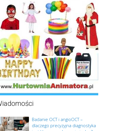
iadomości
Badanie OCT i angioOCT –
dlaczego precyzyjna diagnostyka