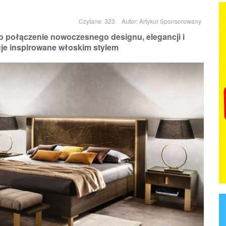
Czytane: 323
Autor:
Artykuł Sponsorowany
 połączenie nowoczesnego designu, elegancji i
cje inspirowane włoskim stylem