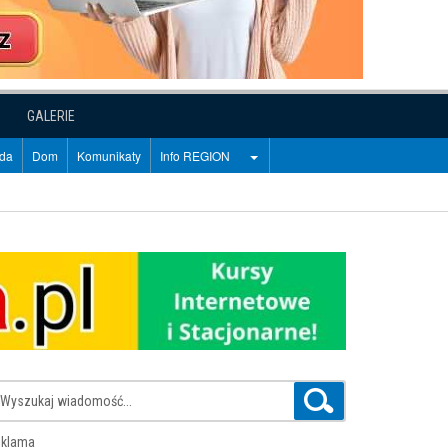
GALERIE
oda
Dom
Komunikaty
Info REGION
klama