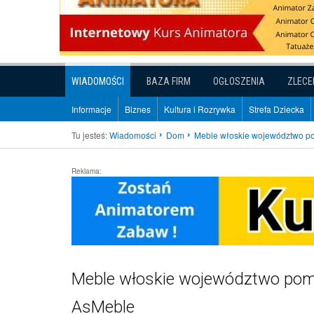
WIADOMOŚCI
BAZA FIRM
OGŁOSZENIA
ZLECE
Informacje
Biznes
Kultura i Rozrywka
Strefa Dziecka
Tu jesteś:
Wiadomości
Dom
Meble włoskie województwo pom
Reklama:
Meble włoskie województwo pomor
AsMeble