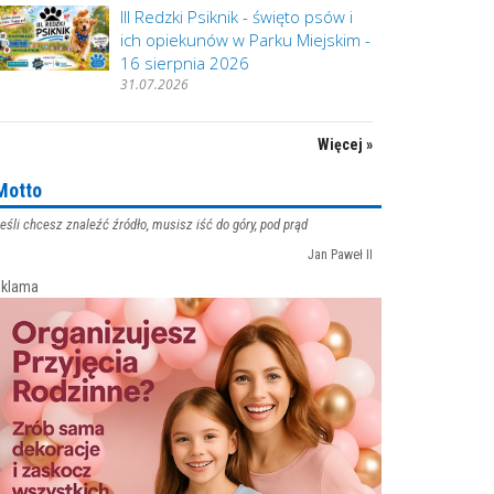
III Redzki Psiknik - święto psów i
ich opiekunów w Parku Miejskim -
16 sierpnia 2026
31.07.2026
Więcej »
Motto
eśli chcesz znaleźć źródło, musisz iść do góry, pod prąd
Jan Paweł II
klama