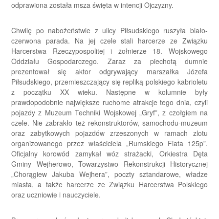
odprawiona została msza święta w intencji Ojczyzny.
Chwilę po nabożeństwie z ulicy Piłsudskiego ruszyła biało-
czerwona parada. Na jej czele stali harcerze ze Związku
Harcerstwa Rzeczypospolitej i żołnierze 18. Wojskowego
Oddziału Gospodarczego. Zaraz za piechotą dumnie
prezentował się aktor odgrywający marszałka Józefa
Piłsudskiego, przemieszczający się repliką polskiego kabrioletu
z początku XX wieku. Następne w kolumnie były
prawdopodobnie największe ruchome atrakcje tego dnia, czyli
pojazdy z Muzeum Techniki Wojskowej „Gryf”, z czołgiem na
czele. Nie zabrakło też rekonstruktorów, samochodu-muzeum
oraz zabytkowych pojazdów zrzeszonych w ramach zlotu
organizowanego przez właściciela „Rumskiego Fiata 125p”.
Oficjalny korowód zamykał wóz strażacki, Orkiestra Dęta
Gminy Wejherowo, Towarzystwo Rekonstrukcji Historycznej
„Chorągiew Jakuba Wejhera”, poczty sztandarowe, władze
miasta, a także harcerze ze Związku Harcerstwa Polskiego
oraz uczniowie i nauczyciele.