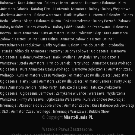
Balonowe
:
Kurs Animatora
:
Balony z Helem
:
Anonse
:
Hurtownia Balonów
:
Kurs
Animatora Gdańsk
:
Katalog Firm
:
Hurtownia Animatora
:
Balony
:
Balony Wejherowo
:
Akademia Animatora
:
Balony Warszawa
:
Bańki Mydlane
:
Hurtownia Balonów
:
Balony
Reda
:
Gdynia
:
Sklep z Balonami Rumia
:
Boże Narodzenie
:
Balony Poznań
:
Zabawki
:
Balony Kraków
:
Balony Wrocław
:
Balony Łódź
:
Koraliki do Prasowania
:
Balony na
Roczek
:
Kurs Animatora
:
Kurs Animatora Online
:
Polecany Sklep
:
Kurs Animatora
Zabaw dla Dzieci Online
:
Kurs Online
:
Animator Zabaw dla Dzieci Online
:
Wyszukiwarka Produktów
:
Bańki Mydlane
:
Balony
:
Płyn do Baniek
:
Fotobudka
:
Tatuaże
:
Sklep dla Animatora
:
Prezenty
:
Balony Foliowe
:
Ogłoszenia
:
Darmowe
Ogłoszenia
:
Balony Urodzinowe
:
Bańki Mydlane
:
Artykuły Party
:
Ogłoszenia
Warszawa
:
Strefa Animatora
:
Płyn do Baniek
:
Party Shop
:
Animator Czasu Wolnego
:
Ogłoszenia
:
Kurs Animatora Czasu Wolnego
:
Darmowe Ogłoszenia
:
Animator Czasu
Wolnego
:
Kurs Animatora Czasu Wolnego
:
Animator Zabaw dla Dzieci
:
Bezpłatne
Ogłoszenia
:
Party
:
Kurs Animatora Zabaw dla Dzieci
:
Animator Seniora
:
Party Sklep
:
Kurs Animatora Seniora
:
Sklep Party
:
Tatuaże dla Dzieci
:
Tatuaże Brokatowe
:
Ogłoszenia
:
Ogłoszenia Darmowe
:
Zamykanie w Bańce
:
Warszawa
:
Wydarzenia
Warszawa
:
Firmy Warszawa
:
Ogłoszenia Warszawa
:
Kurs Balonowe Dekoracje
:
Informacje
:
Akcesoria do Bubble Show
:
Animator Zabaw
:
Kurs Balonowych Dekoracji
:
SEO
:
Animator Czasu Wolnego
:
Informacje Warszawa
:
Bubble Show
© Copyright
MiastoRumia.PL
Wszelkie Prawa Zastrzeżone.