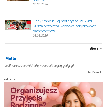
04.08.2026
Ikony francuskiej motoryzacji w Rumi.
Rusza bezpłatna wystawa zabytkowych
samochodów
03.08.2026
Więcej »
Motto
Jeśli chcesz znaleźć źródło, musisz iść do góry, pod prąd
Jan Paweł II
Reklama