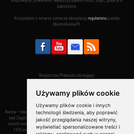
Kopiowanie, powielanie i wykorzystywanie treści, zdjęć, grafik jest
zabronione.
Korzystanie z serwisu oznacza akceptację
regulaminu
portalu
MiastoRumia.PL
Bezpieczne Płatności obsługuje:
Używamy plików cookie
Używamy plików cookie i innych
Rumia – miasto w województwie pomorskim, w powiecie wejherowskim
technologii śledzenia, aby poprawić
nad Zagórską Strugą. Z miastami Wejherowem i Redą tworzy zespół
jakość przeglądania naszej witryny,
trzech miast zwany Małym Trójmiastem Kaszubskim. W latach 1945–
wyświetlać spersonalizowane treści i
1975 miasto administracyjnie należało do tak zwanego dużego