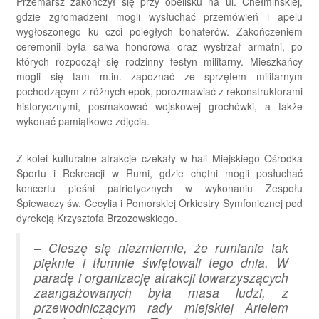
Przemarsz zakończył się przy obelisku na ul. Chełmińskiej,
gdzie zgromadzeni mogli wysłuchać przemówień i apelu
wygłoszonego ku czci poległych bohaterów. Zakończeniem
ceremonii była salwa honorowa oraz wystrzał armatni, po
których rozpoczął się rodzinny festyn militarny. Mieszkańcy
mogli się tam m.in. zapoznać ze sprzętem militarnym
pochodzącym z różnych epok, porozmawiać z rekonstruktorami
historycznymi, posmakować wojskowej grochówki, a także
wykonać pamiątkowe zdjęcia.
Z kolei kulturalne atrakcje czekały w hali Miejskiego Ośrodka
Sportu i Rekreacji w Rumi, gdzie chętni mogli posłuchać
koncertu pieśni patriotycznych w wykonaniu Zespołu
Śpiewaczy św. Cecylia i Pomorskiej Orkiestry Symfonicznej pod
dyrekcją Krzysztofa Brzozowskiego.
–
Cieszę się niezmiernie, że rumianie tak
pięknie i tłumnie świętowali tego dnia. W
paradę i organizację atrakcji towarzyszących
zaangażowanych była masa ludzi, z
przewodniczącym rady miejskiej Arielem