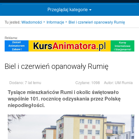
Przeglądaj kategorie
Tu jesteś:
Wiadomości
Informacje
Biel i czerwień opanowały Rumię
Reklama:
Biel i czerwień opanowały Rumię
Dodano: 7 lat temu
Czytane: 1098
Autor:
UM Rumia
Tysiące mieszkańców Rumi i okolic świętowało
wspólnie 101. rocznicę odzyskania przez Polskę
niepodległości.