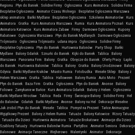
Regionu
:
Płyn do Baniek
:
Solidne Firmy
:
Ogłoszenia
:
Kurs Animatora
:
Solidna Firma
:
Bezpłatne Ogłoszenia
:
Animator Czasu Wolnego
:
Bezpłatne Ogłoszenia Warszawa
:
sklep animatora
:
Bańki Mydlane
:
Bezpłatne Ogłoszenia
:
Szkolenie Animatorów
:
Kurs
Animatora
:
Gratka
:
Kurs Animatora Warszawa
:
Rumia
:
Kurs Animatora Poznań
:
Kurs
Animatora Katowice
:
Kurs Animatora Zabaw
:
Firmy
:
Darmowe Ogłoszenia
:
Kupony
Rabatowe
:
Ogłoszenia Warszawa
:
Płyn do Baniek Mydlanych
:
Darmowe Ogłoszenia
Trójmiasto
:
Ogłoszenia Trójmiasto
:
udana impra
:
Ogłoszenia
:
Solidne Firmy
:
Bezpłatne Ogłoszenia
:
Płyn do Baniek
:
Hurtownia Balonów
:
Party Shop
:
Bańki
Mydlane
:
Balony Gdańsk
:
Sznurki do Baniek
:
Kijki do Baniek
:
Tablica
:
Balony
Warszawa
:
Panorama Firm
:
Balony
:
Gratka
:
Obręcze do Baniek
:
Oferty Pracy
:
Łapki
do Baniek
:
Hurtownia Balonów
:
Tablica
:
Balony
:
Gratka
:
Balony Urodzinowe
:
Balony
Gdynia
:
Bańki Mydlane Kraków
:
Miasto Rumia
:
Fotobudka
:
Wesele Sklep
:
Balony z
Helem Warszawa
:
Gratka
:
Tablica
:
Halloween
:
Balony Rumia
:
Auto Moto
:
Prezent
:
Płyn do Baniek
:
Baza Firm
:
Gratka
:
Ogłoszenia
:
Płyn do Baniek
:
Anonse
:
Balony
Foliowe
:
Zamykanie w Bańce
:
Kurs Animatora Gdańsk
:
Balony z Helem
:
Ogłoszenia
:
Bańki Mydlane Wrocław
:
Tablica
:
Reda
:
Firmy
:
Świecące Balony
:
Solidne Firmy
:
Hel
do Balonów
:
Gdańsk
:
Bańki Mydlane
:
Anonse
:
Balony na Hel
:
Dekoracje Weselne
:
Jak zrobić Płyn do Baniek
:
Wesele
:
Tablica
:
Pomysł na Prezent
:
Tańce Animacyjne
:
Wyjątkowy Prezent
:
Balony z Helem Rumia
:
Tatuaże
:
Balony Katowice
:
Wzory Tatuaży
:
Tatuaże dla Dzieci
:
Hurtownia Animatora
:
Tatuaże Brokatowe
:
Animacje dla Dzieci
:
Szablony Tatuaży
:
Hurtownia Balonów Rumia
:
PartyBox
:
Animator Seniora
:
Dekoracje
Balonowe
:
Animacje Taneczne
:
Wejherowo
:
Walentynki
:
Animator
:
Dekoracje