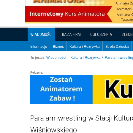
WIADOMOŚCI
BAZA FIRM
OGŁOSZENIA
ZLECE
Informacje
Biznes
Kultura i Rozrywka
Strefa Dziecka
Tu jesteś:
Wiadomości
Kultura i Rozrywka
Para armwrestlin
Reklama:
Para armwrestling w Stacji Kult
Wiśniowskiego