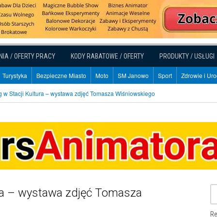
NIA / OFERTY PRACY
KODY RABATOWE / OFERTY
PRODUKTY / USŁUGI
Turystyka
Bezpieczne Miasto
Moto
SM Janowo
Sport
Zdrowie i Ur
g w Stacji Kultura – wystawa zdjęć Tomasza Wiśniowskiego
ura – wystawa zdjęć Tomasza
Re