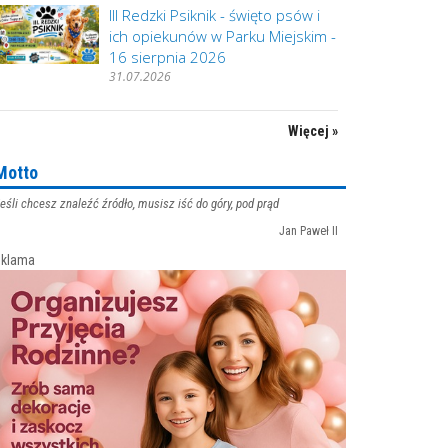
III Redzki Psiknik - święto psów i
ich opiekunów w Parku Miejskim -
16 sierpnia 2026
31.07.2026
Więcej »
Motto
eśli chcesz znaleźć źródło, musisz iść do góry, pod prąd
Jan Paweł II
klama