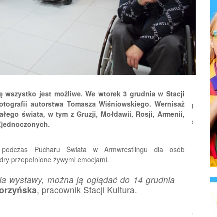
 wszystko jest możliwe. We wtorek 3 grudnia w Stacji
otografii autorstwa Tomasza Wiśniowskiego. Wernisaż
Podziel
ałego świata, w tym z Gruzji, Mołdawii, Rosji, Armenii,
się:
 Zjednoczonych.
 podczas Pucharu Świata w Armwrestlingu dla osób
adry przepełnione żywymi emocjami.
a wystawy, można ją oglądać do 14 grudnia
orzyńska
, pracownik Stacji Kultura.
Źródło: