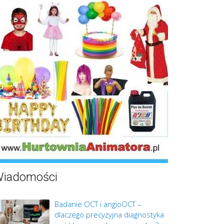
iadomości
Badanie OCT i angioOCT –
dlaczego precyzyjna diagnostyka