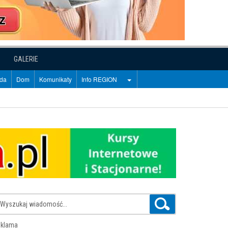
GALERIE
oda
Dom
Komunikaty
Info REGION
klama