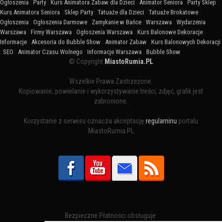
Ogłoszenia
:
Party
:
Kurs Animatora Zabaw dla Dzieci
:
Animator Seniora
:
Party Sklep
:
Kurs Animatora Seniora
:
Sklep Party
:
Tatuaże dla Dzieci
:
Tatuaże Brokatowe
:
Ogłoszenia
:
Ogłoszenia Darmowe
:
Zamykanie w Bańce
:
Warszawa
:
Wydarzenia
Warszawa
:
Firmy Warszawa
:
Ogłoszenia Warszawa
:
Kurs Balonowe Dekoracje
:
Informacje
:
Akcesoria do Bubble Show
:
Animator Zabaw
:
Kurs Balonowych Dekoracji
:
SEO
:
Animator Czasu Wolnego
:
Informacje Warszawa
:
Bubble Show
© Copyright
MiastoRumia.PL
Wszelkie Prawa Zastrzeżone.
Kopiowanie, powielanie i wykorzystywanie treści, zdjęć, grafik jest
zabronione.
Korzystanie z serwisu oznacza akceptację
regulaminu
portalu
MiastoRumia.PL
Bezpieczne Płatności obsługuje: