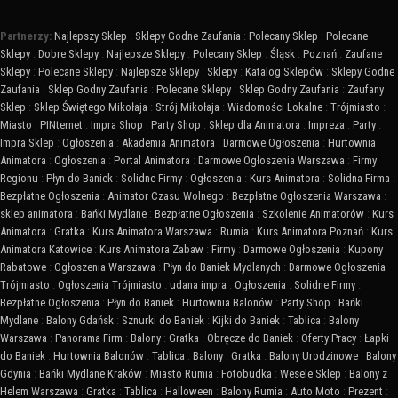
Partnerzy:
Najlepszy Sklep
:
Sklepy Godne Zaufania
:
Polecany Sklep
:
Polecane
Sklepy
:
Dobre Sklepy
:
Najlepsze Sklepy
:
Polecany Sklep
:
Śląsk
:
Poznań
:
Zaufane
Sklepy
:
Polecane Sklepy
:
Najlepsze Sklepy
:
Sklepy
:
Katalog Sklepów
:
Sklepy Godne
Zaufania
:
Sklep Godny Zaufania
:
Polecane Sklepy
:
Sklep Godny Zaufania
:
Zaufany
Sklep
:
Sklep Świętego Mikołaja
:
Strój Mikołaja
:
Wiadomości Lokalne
:
Trójmiasto
:
Miasto
:
PINternet
:
Impra Shop
:
Party Shop
:
Sklep dla Animatora
:
Impreza
:
Party
:
Impra Sklep
:
Ogłoszenia
:
Akademia Animatora
:
Darmowe Ogłoszenia
:
Hurtownia
Animatora
:
Ogłoszenia
:
Portal Animatora
:
Darmowe Ogłoszenia Warszawa
:
Firmy
Regionu
:
Płyn do Baniek
:
Solidne Firmy
:
Ogłoszenia
:
Kurs Animatora
:
Solidna Firma
:
Bezpłatne Ogłoszenia
:
Animator Czasu Wolnego
:
Bezpłatne Ogłoszenia Warszawa
:
sklep animatora
:
Bańki Mydlane
:
Bezpłatne Ogłoszenia
:
Szkolenie Animatorów
:
Kurs
Animatora
:
Gratka
:
Kurs Animatora Warszawa
:
Rumia
:
Kurs Animatora Poznań
:
Kurs
Animatora Katowice
:
Kurs Animatora Zabaw
:
Firmy
:
Darmowe Ogłoszenia
:
Kupony
Rabatowe
:
Ogłoszenia Warszawa
:
Płyn do Baniek Mydlanych
:
Darmowe Ogłoszenia
Trójmiasto
:
Ogłoszenia Trójmiasto
:
udana impra
:
Ogłoszenia
:
Solidne Firmy
:
Bezpłatne Ogłoszenia
:
Płyn do Baniek
:
Hurtownia Balonów
:
Party Shop
:
Bańki
Mydlane
:
Balony Gdańsk
:
Sznurki do Baniek
:
Kijki do Baniek
:
Tablica
:
Balony
Warszawa
:
Panorama Firm
:
Balony
:
Gratka
:
Obręcze do Baniek
:
Oferty Pracy
:
Łapki
do Baniek
:
Hurtownia Balonów
:
Tablica
:
Balony
:
Gratka
:
Balony Urodzinowe
:
Balony
Gdynia
:
Bańki Mydlane Kraków
:
Miasto Rumia
:
Fotobudka
:
Wesele Sklep
:
Balony z
Helem Warszawa
:
Gratka
:
Tablica
:
Halloween
:
Balony Rumia
:
Auto Moto
:
Prezent
: