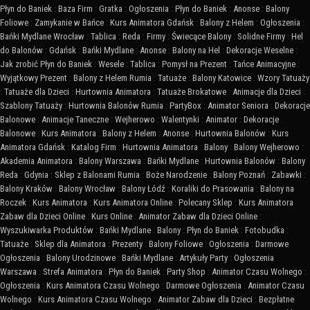
Płyn do Baniek
:
Baza Firm
:
Gratka
:
Ogłoszenia
:
Płyn do Baniek
:
Anonse
:
Balony
Foliowe
:
Zamykanie w Bańce
:
Kurs Animatora Gdańsk
:
Balony z Helem
:
Ogłoszenia
:
Bańki Mydlane Wrocław
:
Tablica
:
Reda
:
Firmy
:
Świecące Balony
:
Solidne Firmy
:
Hel
do Balonów
:
Gdańsk
:
Bańki Mydlane
:
Anonse
:
Balony na Hel
:
Dekoracje Weselne
:
Jak zrobić Płyn do Baniek
:
Wesele
:
Tablica
:
Pomysł na Prezent
:
Tańce Animacyjne
:
Wyjątkowy Prezent
:
Balony z Helem Rumia
:
Tatuaże
:
Balony Katowice
:
Wzory Tatuaży
:
Tatuaże dla Dzieci
:
Hurtownia Animatora
:
Tatuaże Brokatowe
:
Animacje dla Dzieci
:
Szablony Tatuaży
:
Hurtownia Balonów Rumia
:
PartyBox
:
Animator Seniora
:
Dekoracje
Balonowe
:
Animacje Taneczne
:
Wejherowo
:
Walentynki
:
Animator
:
Dekoracje
Balonowe
:
Kurs Animatora
:
Balony z Helem
:
Anonse
:
Hurtownia Balonów
:
Kurs
Animatora Gdańsk
:
Katalog Firm
:
Hurtownia Animatora
:
Balony
:
Balony Wejherowo
:
Akademia Animatora
:
Balony Warszawa
:
Bańki Mydlane
:
Hurtownia Balonów
:
Balony
Reda
:
Gdynia
:
Sklep z Balonami Rumia
:
Boże Narodzenie
:
Balony Poznań
:
Zabawki
:
Balony Kraków
:
Balony Wrocław
:
Balony Łódź
:
Koraliki do Prasowania
:
Balony na
Roczek
:
Kurs Animatora
:
Kurs Animatora Online
:
Polecany Sklep
:
Kurs Animatora
Zabaw dla Dzieci Online
:
Kurs Online
:
Animator Zabaw dla Dzieci Online
:
Wyszukiwarka Produktów
:
Bańki Mydlane
:
Balony
:
Płyn do Baniek
:
Fotobudka
:
Tatuaże
:
Sklep dla Animatora
:
Prezenty
:
Balony Foliowe
:
Ogłoszenia
:
Darmowe
Ogłoszenia
:
Balony Urodzinowe
:
Bańki Mydlane
:
Artykuły Party
:
Ogłoszenia
Warszawa
:
Strefa Animatora
:
Płyn do Baniek
:
Party Shop
:
Animator Czasu Wolnego
:
Ogłoszenia
:
Kurs Animatora Czasu Wolnego
:
Darmowe Ogłoszenia
:
Animator Czasu
Wolnego
:
Kurs Animatora Czasu Wolnego
:
Animator Zabaw dla Dzieci
:
Bezpłatne