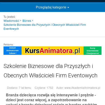
Przeglądaj kategorie
Tu jesteś:
Wiadomości
Biznes
Szkolenie Biznesowe dla Przyszłych i Obecnych Właścicieli Firm
Eventowych
Reklama:
Szkolenie Biznesowe dla Przyszłych i
Obecnych Właścicieli Firm Eventowych
Dodano: 7 lat temu
Czytane: 1752
Autor:
www.AkademiaAnimatora.pl
Branża dziecięca rozwija się intensywnie i prężnie -
dzieci jest coraz więcej, a zapotrzebowanie na
usługi z branży dziecięcej rośnie w bardzo szybkim