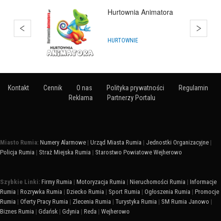
Hurtownia Balonów
Gdańsk
HURTOWNIE
Kontakt
Cennik
O nas
Polityka prywatności
Regulamin
Reklama
Partnerzy Portalu
Miasto Rumia:
Numery Alarmowe
|
Urząd Miasta Rumia
|
Jednostki Organizacyjne
|
Policja Rumia
|
Straż Miejska Rumia
|
Starostwo Powiatowe Wejherowo
Szybkie Linki:
Firmy Rumia
|
Motoryzacja Rumia
|
Nieruchomości Rumia
|
Informacje
Rumia
|
Rozrywka Rumia
|
Dziecko Rumia
|
Sport Rumia
|
Ogłoszenia Rumia
|
Promocje
Rumia
|
Oferty Pracy Rumia
|
Zlecenia Rumia
|
Turystyka Rumia
|
SM Rumia Janowo
|
Biznes Rumia
|
Gdańsk
|
Gdynia
|
Reda
|
Wejherowo