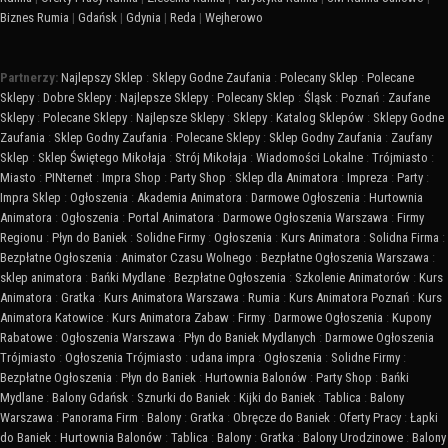
Biznes Rumia
|
Gdańsk
|
Gdynia
|
Reda
|
Wejherowo
Partnerzy:
Najlepszy Sklep
:
Sklepy Godne Zaufania
:
Polecany Sklep
:
Polecane
Sklepy
:
Dobre Sklepy
:
Najlepsze Sklepy
:
Polecany Sklep
:
Śląsk
:
Poznań
:
Zaufane
Sklepy
:
Polecane Sklepy
:
Najlepsze Sklepy
:
Sklepy
:
Katalog Sklepów
:
Sklepy Godne
Zaufania
:
Sklep Godny Zaufania
:
Polecane Sklepy
:
Sklep Godny Zaufania
:
Zaufany
Sklep
:
Sklep Świętego Mikołaja
:
Strój Mikołaja
:
Wiadomości Lokalne
:
Trójmiasto
:
Miasto
:
PINternet
:
Impra Shop
:
Party Shop
:
Sklep dla Animatora
:
Impreza
:
Party
:
Impra Sklep
:
Ogłoszenia
:
Akademia Animatora
:
Darmowe Ogłoszenia
:
Hurtownia
Animatora
:
Ogłoszenia
:
Portal Animatora
:
Darmowe Ogłoszenia Warszawa
:
Firmy
Regionu
:
Płyn do Baniek
:
Solidne Firmy
:
Ogłoszenia
:
Kurs Animatora
:
Solidna Firma
:
Bezpłatne Ogłoszenia
:
Animator Czasu Wolnego
:
Bezpłatne Ogłoszenia Warszawa
:
sklep animatora
:
Bańki Mydlane
:
Bezpłatne Ogłoszenia
:
Szkolenie Animatorów
:
Kurs
Animatora
:
Gratka
:
Kurs Animatora Warszawa
:
Rumia
:
Kurs Animatora Poznań
:
Kurs
Animatora Katowice
:
Kurs Animatora Zabaw
:
Firmy
:
Darmowe Ogłoszenia
:
Kupony
Rabatowe
:
Ogłoszenia Warszawa
:
Płyn do Baniek Mydlanych
:
Darmowe Ogłoszenia
Trójmiasto
:
Ogłoszenia Trójmiasto
:
udana impra
:
Ogłoszenia
:
Solidne Firmy
:
Bezpłatne Ogłoszenia
:
Płyn do Baniek
:
Hurtownia Balonów
:
Party Shop
:
Bańki
Mydlane
:
Balony Gdańsk
:
Sznurki do Baniek
:
Kijki do Baniek
:
Tablica
:
Balony
Warszawa
:
Panorama Firm
:
Balony
:
Gratka
:
Obręcze do Baniek
:
Oferty Pracy
:
Łapki
do Baniek
:
Hurtownia Balonów
:
Tablica
:
Balony
:
Gratka
:
Balony Urodzinowe
:
Balony