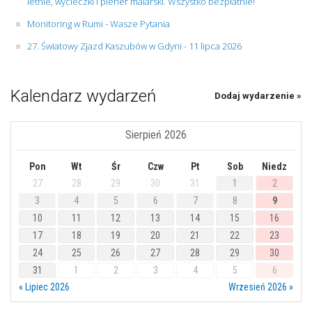
letnie, wycieczki i plener malarski. Wszystko bezpłatnie!
Monitoring w Rumi - Wasze Pytania
27. Światowy Zjazd Kaszubów w Gdyni - 11 lipca 2026
Kalendarz wydarzeń
Dodaj wydarzenie »
Sierpień 2026
Pon
Wt
Śr
Czw
Pt
Sob
Niedz
27
28
29
30
31
1
2
3
4
5
6
7
8
9
10
11
12
13
14
15
16
17
18
19
20
21
22
23
24
25
26
27
28
29
30
31
1
2
3
4
5
6
« Lipiec 2026
Wrzesień 2026 »