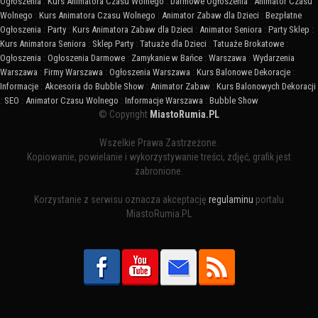
Ogłoszenia
:
Kurs Animatora Czasu Wolnego
:
Darmowe Ogłoszenia
:
Animator Czasu
Wolnego
:
Kurs Animatora Czasu Wolnego
:
Animator Zabaw dla Dzieci
:
Bezpłatne
Ogłoszenia
:
Party
:
Kurs Animatora Zabaw dla Dzieci
:
Animator Seniora
:
Party Sklep
:
Kurs Animatora Seniora
:
Sklep Party
:
Tatuaże dla Dzieci
:
Tatuaże Brokatowe
:
Ogłoszenia
:
Ogłoszenia Darmowe
:
Zamykanie w Bańce
:
Warszawa
:
Wydarzenia
Warszawa
:
Firmy Warszawa
:
Ogłoszenia Warszawa
:
Kurs Balonowe Dekoracje
:
Informacje
:
Akcesoria do Bubble Show
:
Animator Zabaw
:
Kurs Balonowych Dekoracji
:
SEO
:
Animator Czasu Wolnego
:
Informacje Warszawa
:
Bubble Show
© Copyright
MiastoRumia.PL
Wszelkie Prawa Zastrzeżone.
Kopiowanie, powielanie i wykorzystywanie treści, zdjęć, grafik jest
zabronione.
Korzystanie z serwisu oznacza akceptację
regulaminu
portalu
MiastoRumia.PL