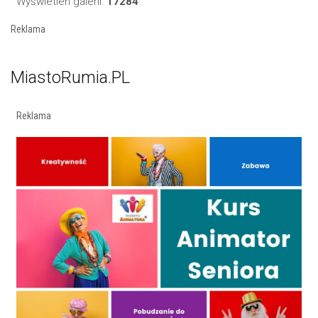
Wyświetleń galerii:
17284
Reklama
MiastoRumia.PL
Reklama