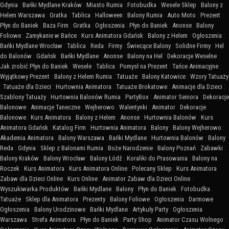
Gdynia
:
Bańki Mydlane Kraków
:
Miasto Rumia
:
Fotobudka
:
Wesele Sklep
:
Balony z
Helem Warszawa
:
Gratka
:
Tablica
:
Halloween
:
Balony Rumia
:
Auto Moto
:
Prezent
:
Płyn do Baniek
:
Baza Firm
:
Gratka
:
Ogłoszenia
:
Płyn do Baniek
:
Anonse
:
Balony
Foliowe
:
Zamykanie w Bańce
:
Kurs Animatora Gdańsk
:
Balony z Helem
:
Ogłoszenia
:
Bańki Mydlane Wrocław
:
Tablica
:
Reda
:
Firmy
:
Świecące Balony
:
Solidne Firmy
:
Hel
do Balonów
:
Gdańsk
:
Bańki Mydlane
:
Anonse
:
Balony na Hel
:
Dekoracje Weselne
:
Jak zrobić Płyn do Baniek
:
Wesele
:
Tablica
:
Pomysł na Prezent
:
Tańce Animacyjne
:
Wyjątkowy Prezent
:
Balony z Helem Rumia
:
Tatuaże
:
Balony Katowice
:
Wzory Tatuaży
:
Tatuaże dla Dzieci
:
Hurtownia Animatora
:
Tatuaże Brokatowe
:
Animacje dla Dzieci
:
Szablony Tatuaży
:
Hurtownia Balonów Rumia
:
PartyBox
:
Animator Seniora
:
Dekoracje
Balonowe
:
Animacje Taneczne
:
Wejherowo
:
Walentynki
:
Animator
:
Dekoracje
Balonowe
:
Kurs Animatora
:
Balony z Helem
:
Anonse
:
Hurtownia Balonów
:
Kurs
Animatora Gdańsk
:
Katalog Firm
:
Hurtownia Animatora
:
Balony
:
Balony Wejherowo
:
Akademia Animatora
:
Balony Warszawa
:
Bańki Mydlane
:
Hurtownia Balonów
:
Balony
Reda
:
Gdynia
:
Sklep z Balonami Rumia
:
Boże Narodzenie
:
Balony Poznań
:
Zabawki
:
Balony Kraków
:
Balony Wrocław
:
Balony Łódź
:
Koraliki do Prasowania
:
Balony na
Roczek
:
Kurs Animatora
:
Kurs Animatora Online
:
Polecany Sklep
:
Kurs Animatora
Zabaw dla Dzieci Online
:
Kurs Online
:
Animator Zabaw dla Dzieci Online
:
Wyszukiwarka Produktów
:
Bańki Mydlane
:
Balony
:
Płyn do Baniek
:
Fotobudka
:
Tatuaże
:
Sklep dla Animatora
:
Prezenty
:
Balony Foliowe
:
Ogłoszenia
:
Darmowe
Ogłoszenia
:
Balony Urodzinowe
:
Bańki Mydlane
:
Artykuły Party
:
Ogłoszenia
Warszawa
:
Strefa Animatora
:
Płyn do Baniek
:
Party Shop
:
Animator Czasu Wolnego
: