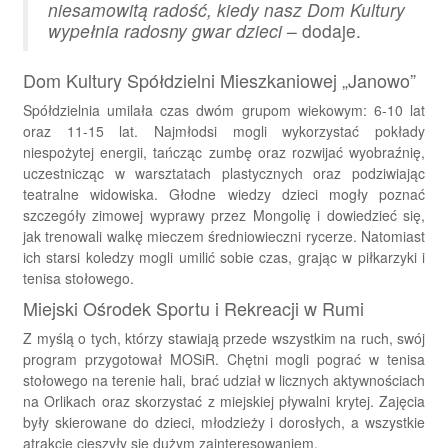
niesamowitą radość, kiedy nasz Dom Kultury
wypełnia radosny gwar dzieci
– dodaje.
Dom Kultury Spółdzielni Mieszkaniowej „Janowo”
Spółdzielnia umilała czas dwóm grupom wiekowym: 6-10 lat
oraz 11-15 lat. Najmłodsi mogli wykorzystać pokłady
niespożytej energii, tańcząc zumbę oraz rozwijać wyobraźnię,
uczestnicząc w warsztatach plastycznych oraz podziwiając
teatralne widowiska. Głodne wiedzy dzieci mogły poznać
szczegóły zimowej wyprawy przez Mongolię i dowiedzieć się,
jak trenowali walkę mieczem średniowieczni rycerze. Natomiast
ich starsi koledzy mogli umilić sobie czas, grając w piłkarzyki i
tenisa stołowego.
Miejski Ośrodek Sportu i Rekreacji w Rumi
Z myślą o tych, którzy stawiają przede wszystkim na ruch, swój
program przygotował MOSiR. Chętni mogli pograć w tenisa
stołowego na terenie hali, brać udział w licznych aktywnościach
na Orlikach oraz skorzystać z miejskiej pływalni krytej. Zajęcia
były skierowane do dzieci, młodzieży i dorosłych, a wszystkie
atrakcje cieszyły się dużym zainteresowaniem.