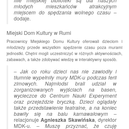
filie miejskiej biblioteki są dla naszych
młodych mieszkańców atrakcyjnym
miejscem do spędzania wolnego czasu
–
dodaje.
Miejski Dom Kultury w Rumi
Pracownicy Miejskiego Domu Kultury oferowali dzieciom i
młodzieży przede wszystkim spędzenie czasu poza murami
jednostki. Chętni mogli uczestniczyć w różnych aktywnościach,
zabawach, a także zdobywać wiedzę w interaktywny sposób.
–
Jak co roku dzieci nas nie zawiodły i
tłumnie wypełniły mury MDK-u podczas ferii
zimowych. Najmłodsi brali udział w
zorganizowanych wyjściach na basen,
wycieczce do Centrum Nauki Experyment
oraz przejeździe bryczką. Dzieci oglądały
także przedstawienie teatralne, a na koniec
bawiły się na balu karnawałowym
–
relacjonuje
Agnieszka Skawińska
, dyrektor
MDK-u. –
Muszę przyznać, że czuję