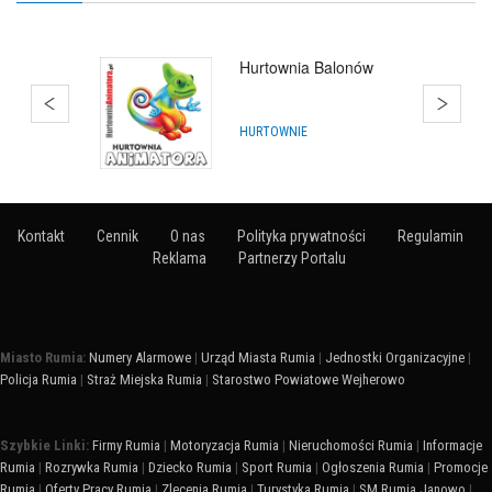
Hurtownia Balonów
HURTOWNIE
Kontakt
Cennik
O nas
Polityka prywatności
Regulamin
Reklama
Partnerzy Portalu
Miasto Rumia:
Numery Alarmowe
|
Urząd Miasta Rumia
|
Jednostki Organizacyjne
|
Policja Rumia
|
Straż Miejska Rumia
|
Starostwo Powiatowe Wejherowo
Szybkie Linki:
Firmy Rumia
|
Motoryzacja Rumia
|
Nieruchomości Rumia
|
Informacje
Rumia
|
Rozrywka Rumia
|
Dziecko Rumia
|
Sport Rumia
|
Ogłoszenia Rumia
|
Promocje
Rumia
|
Oferty Pracy Rumia
|
Zlecenia Rumia
|
Turystyka Rumia
|
SM Rumia Janowo
|