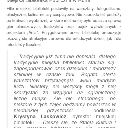
Filie miejskiej biblioteki postawiły na warsztaty: fotograficzne,
plastyczne, kulinarne czy cosplayowe. Nie zabrakło też podróży
po krainach wyobraźni, w które można się było udać za sprawą
gier planszowych, teatrzyków oraz bajek wyświetlanych z
projektora „Ania”. Przygotowane przez bibliotekę propozycje
okazały się atrakcyjne zarówno dla młodszych dzieci, jak i dla
młodzieży licealnej.
–
Tradycyjnie już zima nie dopisała, dlatego
tradycyjnie miejska biblioteka starała się
zagospodarować czas dzieciom i młodzieży
szkolnej w czasie ferii. Bogata oferta
warsztatów przyciągnęła wielu młodych
ludzi. Niestety, nie wszyscy mogli z niej
skorzystać ze względu na ograniczoną
liczbę miejsc. Ale nic straconego, bo
niektóre z tych zajęć będziemy powtarzać w
niedalekiej przyszłości
– podkreśla
Krystyna Laskowicz
, dyrektor miejskiej
biblioteki. –
Cieszę się, że Stacja Kultura i