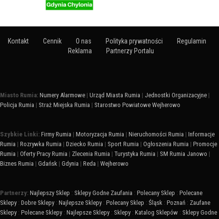
Kontakt
Cennik
O nas
Polityka prywatności
Regulamin
Reklama
Partnerzy Portalu
Miasto Rumia:
Numery Alarmowe
|
Urząd Miasta Rumia
|
Jednostki Organizacyjne
|
Policja Rumia
|
Straż Miejska Rumia
|
Starostwo Powiatowe Wejherowo
Szybkie Linki:
Firmy Rumia
|
Motoryzacja Rumia
|
Nieruchomości Rumia
|
Informacje
Rumia
|
Rozrywka Rumia
|
Dziecko Rumia
|
Sport Rumia
|
Ogłoszenia Rumia
|
Promocje
Rumia
|
Oferty Pracy Rumia
|
Zlecenia Rumia
|
Turystyka Rumia
|
SM Rumia Janowo
|
Biznes Rumia
|
Gdańsk
|
Gdynia
|
Reda
|
Wejherowo
Partnerzy:
Najlepszy Sklep
:
Sklepy Godne Zaufania
:
Polecany Sklep
:
Polecane
Sklepy
:
Dobre Sklepy
:
Najlepsze Sklepy
:
Polecany Sklep
:
Śląsk
:
Poznań
:
Zaufane
Sklepy
:
Polecane Sklepy
:
Najlepsze Sklepy
:
Sklepy
:
Katalog Sklepów
:
Sklepy Godne