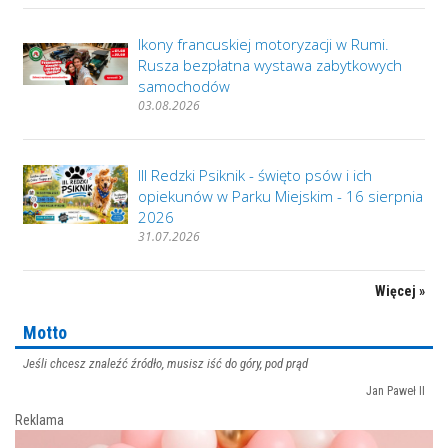
Ikony francuskiej motoryzacji w Rumi.
Rusza bezpłatna wystawa zabytkowych
samochodów
03.08.2026
III Redzki Psiknik - święto psów i ich
opiekunów w Parku Miejskim - 16 sierpnia
2026
31.07.2026
Więcej »
Motto
Jeśli chcesz znaleźć źródło, musisz iść do góry, pod prąd
Jan Paweł II
Reklama