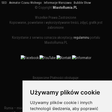
:
SEO
:
Animator Czasu Wolnego
:
Informacje Warszawa
:
Bubble Show
© Copyright
MiastoRumia.PL
Wszelkie Prawa Zastrzeżone.
Kopiowanie, powielanie i wykorzystywanie treści, zdjęć, grafik jest
zabronione.
Korzystanie z serwisu oznacza akceptację
regulaminu
portalu
MiastoRumia.PL
Bezpieczne Płatności obsługuje:
Używamy plików cookie
Używamy plików cookie i innych
technologii śledzenia, aby poprawić
Rumia – miasto w województwie pomorskim, w powiecie wejherowskim