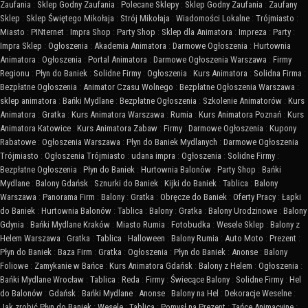
Zaufania
:
Sklep Godny Zaufania
:
Polecane Sklepy
:
Sklep Godny Zaufania
:
Zaufany
Sklep
:
Sklep Świętego Mikołaja
:
Strój Mikołaja
:
Wiadomości Lokalne
:
Trójmiasto
:
Miasto
:
PINternet
:
Impra Shop
:
Party Shop
:
Sklep dla Animatora
:
Impreza
:
Party
:
Impra Sklep
:
Ogłoszenia
:
Akademia Animatora
:
Darmowe Ogłoszenia
:
Hurtownia
Animatora
:
Ogłoszenia
:
Portal Animatora
:
Darmowe Ogłoszenia Warszawa
:
Firmy
Regionu
:
Płyn do Baniek
:
Solidne Firmy
:
Ogłoszenia
:
Kurs Animatora
:
Solidna Firma
:
Bezpłatne Ogłoszenia
:
Animator Czasu Wolnego
:
Bezpłatne Ogłoszenia Warszawa
:
sklep animatora
:
Bańki Mydlane
:
Bezpłatne Ogłoszenia
:
Szkolenie Animatorów
:
Kurs
Animatora
:
Gratka
:
Kurs Animatora Warszawa
:
Rumia
:
Kurs Animatora Poznań
:
Kurs
Animatora Katowice
:
Kurs Animatora Zabaw
:
Firmy
:
Darmowe Ogłoszenia
:
Kupony
Rabatowe
:
Ogłoszenia Warszawa
:
Płyn do Baniek Mydlanych
:
Darmowe Ogłoszenia
Trójmiasto
:
Ogłoszenia Trójmiasto
:
udana impra
:
Ogłoszenia
:
Solidne Firmy
:
Bezpłatne Ogłoszenia
:
Płyn do Baniek
:
Hurtownia Balonów
:
Party Shop
:
Bańki
Mydlane
:
Balony Gdańsk
:
Sznurki do Baniek
:
Kijki do Baniek
:
Tablica
:
Balony
Warszawa
:
Panorama Firm
:
Balony
:
Gratka
:
Obręcze do Baniek
:
Oferty Pracy
:
Łapki
do Baniek
:
Hurtownia Balonów
:
Tablica
:
Balony
:
Gratka
:
Balony Urodzinowe
:
Balony
Gdynia
:
Bańki Mydlane Kraków
:
Miasto Rumia
:
Fotobudka
:
Wesele Sklep
:
Balony z
Helem Warszawa
:
Gratka
:
Tablica
:
Halloween
:
Balony Rumia
:
Auto Moto
:
Prezent
:
Płyn do Baniek
:
Baza Firm
:
Gratka
:
Ogłoszenia
:
Płyn do Baniek
:
Anonse
:
Balony
Foliowe
:
Zamykanie w Bańce
:
Kurs Animatora Gdańsk
:
Balony z Helem
:
Ogłoszenia
:
Bańki Mydlane Wrocław
:
Tablica
:
Reda
:
Firmy
:
Świecące Balony
:
Solidne Firmy
:
Hel
do Balonów
:
Gdańsk
:
Bańki Mydlane
:
Anonse
:
Balony na Hel
:
Dekoracje Weselne
:
Jak zrobić Płyn do Baniek
:
Wesele
:
Tablica
:
Pomysł na Prezent
:
Tańce Animacyjne
: