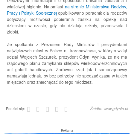
rzeczowymi informacjami o sposobach unikania zakażenia i
właściwej higienie. Natomiast
na stronie Ministerstwa Rodziny,
Pracy i Polityki Społecznej
opublikowano poradnik dla rodziców
dotyczący możliwości pobierania zasiłku na opiekę nad
dzieckiem w czasie, gdy nie działają szkoły, przedszkola i
żłobki.
Ze spotkania z Prezesem Rady Ministrów i prezydentami
największych miast w Polsce nt. koronawirusa, w którym wziął
udział Wojciech Szczurek, prezydent Gdyni wynika, że nie ma
rządowego planu zamykania sklepów wielkopowierzchniowych
ani galerii handlowych. Zarówno rząd jak i samorządowcy
namawiają jednak, by bez potrzeby nie spędzać czasu w takich
miejscach oraz zniechęcać do tego młodzież.
Źródło: www.gdynia.pl
Podziel się:
Reklama