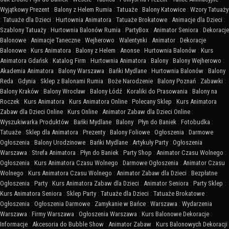
Wyjątkowy Prezent
:
Balony z Helem Rumia
:
Tatuaże
:
Balony Katowice
:
Wzory Tatuaży
:
Tatuaże dla Dzieci
:
Hurtownia Animatora
:
Tatuaże Brokatowe
:
Animacje dla Dzieci
:
Szablony Tatuaży
:
Hurtownia Balonów Rumia
:
PartyBox
:
Animator Seniora
:
Dekoracje
Balonowe
:
Animacje Taneczne
:
Wejherowo
:
Walentynki
:
Animator
:
Dekoracje
Balonowe
:
Kurs Animatora
:
Balony z Helem
:
Anonse
:
Hurtownia Balonów
:
Kurs
Animatora Gdańsk
:
Katalog Firm
:
Hurtownia Animatora
:
Balony
:
Balony Wejherowo
:
Akademia Animatora
:
Balony Warszawa
:
Bańki Mydlane
:
Hurtownia Balonów
:
Balony
Reda
:
Gdynia
:
Sklep z Balonami Rumia
:
Boże Narodzenie
:
Balony Poznań
:
Zabawki
:
Balony Kraków
:
Balony Wrocław
:
Balony Łódź
:
Koraliki do Prasowania
:
Balony na
Roczek
:
Kurs Animatora
:
Kurs Animatora Online
:
Polecany Sklep
:
Kurs Animatora
Zabaw dla Dzieci Online
:
Kurs Online
:
Animator Zabaw dla Dzieci Online
:
Wyszukiwarka Produktów
:
Bańki Mydlane
:
Balony
:
Płyn do Baniek
:
Fotobudka
:
Tatuaże
:
Sklep dla Animatora
:
Prezenty
:
Balony Foliowe
:
Ogłoszenia
:
Darmowe
Ogłoszenia
:
Balony Urodzinowe
:
Bańki Mydlane
:
Artykuły Party
:
Ogłoszenia
Warszawa
:
Strefa Animatora
:
Płyn do Baniek
:
Party Shop
:
Animator Czasu Wolnego
:
Ogłoszenia
:
Kurs Animatora Czasu Wolnego
:
Darmowe Ogłoszenia
:
Animator Czasu
Wolnego
:
Kurs Animatora Czasu Wolnego
:
Animator Zabaw dla Dzieci
:
Bezpłatne
Ogłoszenia
:
Party
:
Kurs Animatora Zabaw dla Dzieci
:
Animator Seniora
:
Party Sklep
:
Kurs Animatora Seniora
:
Sklep Party
:
Tatuaże dla Dzieci
:
Tatuaże Brokatowe
:
Ogłoszenia
:
Ogłoszenia Darmowe
:
Zamykanie w Bańce
:
Warszawa
:
Wydarzenia
Warszawa
:
Firmy Warszawa
:
Ogłoszenia Warszawa
:
Kurs Balonowe Dekoracje
:
Informacje
:
Akcesoria do Bubble Show
:
Animator Zabaw
:
Kurs Balonowych Dekoracji