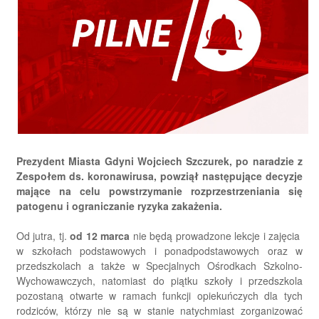
Prezydent Miasta Gdyni Wojciech Szczurek, po naradzie z
Zespołem ds. koronawirusa, powziął następujące decyzje
mające na celu powstrzymanie rozprzestrzeniania się
patogenu i ograniczanie ryzyka zakażenia.
Od jutra, tj.
od 12 marca
nie będą prowadzone lekcje i zajęcia
w szkołach podstawowych i ponadpodstawowych oraz w
przedszkolach a także w Specjalnych Ośrodkach Szkolno-
Wychowawczych, natomiast do piątku szkoły i przedszkola
pozostaną otwarte w ramach funkcji opiekuńczych dla tych
rodziców, którzy nie są w stanie natychmiast zorganizować