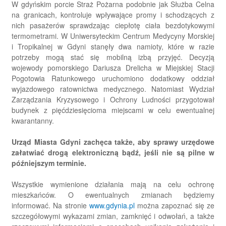
W gdyńskim porcie Straż Pożarna podobnie jak Służba Celna
na granicach, kontroluje wpływające promy i schodzących z
nich pasażerów sprawdzając ciepłotę ciała bezdotykowymi
termometrami. W Uniwersyteckim Centrum Medycyny Morskiej
i Tropikalnej w Gdyni stanęły dwa namioty, które w razie
potrzeby mogą stać się mobilną izbą przyjęć. Decyzją
wojewody pomorskiego Dariusza Drelicha w Miejskiej Stacji
Pogotowia Ratunkowego uruchomiono dodatkowy oddział
wyjazdowego ratownictwa medycznego. Natomiast Wydział
Zarządzania Kryzysowego i Ochrony Ludności przygotował
budynek z pięćdziesięcioma miejscami w celu ewentualnej
kwarantanny.
Urząd Miasta Gdyni zachęca także, aby sprawy urzędowe
załatwiać drogą elektroniczną bądź, jeśli nie są pilne w
późniejszym terminie.
Wszystkie wymienione działania mają na celu ochronę
mieszkańców. O ewentualnych zmianach będziemy
informować. Na stronie
www.gdynia.pl
można zapoznać się ze
szczegółowymi wykazami zmian, zamknięć i odwołań, a także