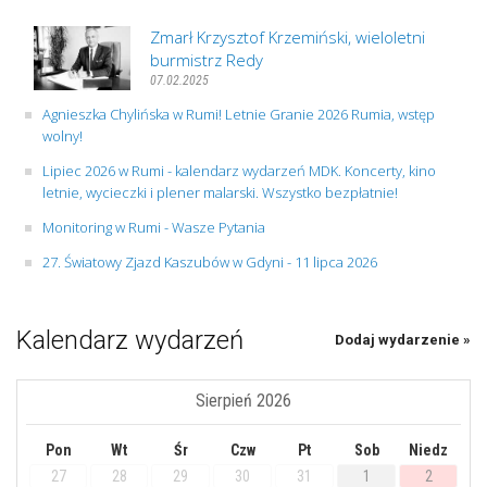
Zmarł Krzysztof Krzemiński, wieloletni
burmistrz Redy
07.02.2025
Agnieszka Chylińska w Rumi! Letnie Granie 2026 Rumia, wstęp
wolny!
Lipiec 2026 w Rumi - kalendarz wydarzeń MDK. Koncerty, kino
letnie, wycieczki i plener malarski. Wszystko bezpłatnie!
Monitoring w Rumi - Wasze Pytania
27. Światowy Zjazd Kaszubów w Gdyni - 11 lipca 2026
Kalendarz wydarzeń
Dodaj wydarzenie »
Sierpień 2026
Pon
Wt
Śr
Czw
Pt
Sob
Niedz
27
28
29
30
31
1
2