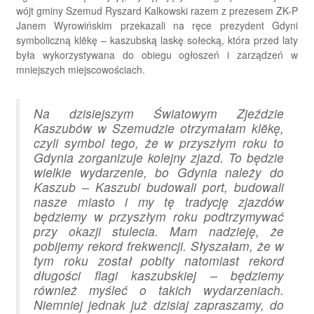
wójt gminy Szemud Ryszard Kalkowski razem z prezesem ZK-P
Janem Wyrowińskim przekazali na ręce prezydent Gdyni
symboliczną klëkę – kaszubską laskę sołecką, która przed laty
była wykorzystywana do obiegu ogłoszeń i zarządzeń w
mniejszych miejscowościach.
Na dzisiejszym Światowym Zjeździe
Kaszubów w Szemudzie otrzymałam klëkę,
czyli symbol tego, że w przyszłym roku to
Gdynia zorganizuje kolejny zjazd. To będzie
wielkie wydarzenie, bo Gdynia należy do
Kaszub – Kaszubi budowali port, budowali
nasze miasto i my tę tradycję zjazdów
będziemy w przyszłym roku podtrzymywać
przy okazji stulecia. Mam nadzieję, że
pobijemy rekord frekwencji. Słyszałam, że w
tym roku został pobity natomiast rekord
długości flagi kaszubskiej – będziemy
również myśleć o takich wydarzeniach.
Niemniej jednak już dzisiaj zapraszamy, do