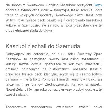
Na sobotnim Światowym Zjeździe Kaszubów prezydent
Gdyni
odebrała symboliczną klëkę – tradycyjną laskę sołecką, która
trafia do kolejnych gospodarzy Światowego Zjazdu Kaszubów.
W tym roku tysiące osób bawiło się i celebrowało kaszubską
kulturę w Szemudzie, ale za rok, w lipcu przedstawiciele tej
grupy etnicznej zjadą do Gdyni.
Kaszubi zjechali do Szemuda
Odbywający się corocznie, od 1999 roku Światowy Zjazd
Kaszubów to największe święto kaszubskiej tożsamości i
kultury. Każda edycja, goszcząca w kolejnych miastach i
gminach położonych na historycznym obszarze Kaszub,
przyciąga tysiące osób identyfikujących się z czarno-żółtymi
barwami – nie tylko z Pomorza i innych regionów Polski, ale
także m.in. ze Stanów Zjednoczonych, Kanady, a nawet…
Nowej Zelandii (w tym roku po raz pierwszy przybyli goście z tej
części świata).
Tegorocznym gospodarzem dwudziestej szóstej edycji