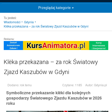
Przeglądaj kategorie
Tu jesteś:
Wiadomości
Gdynia
Klëka przekazana – za rok Światowy Zjazd Kaszubów w Gdyni
Reklama:
Klëka przekazana – za rok Światowy
Zjazd Kaszubów w Gdyni
Dodano: rok temu
Czytane: 1185
Autor:
Gdynia.pl
Symboliczne przekazanie klëki dla kolejnych
gospodarzy Światowego Zjazdu Kaszubów w 2026
roku