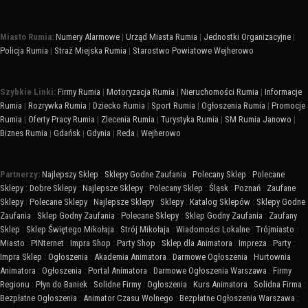
Miasto Rumia:
Numery Alarmowe
|
Urząd Miasta Rumia
|
Jednostki Organizacyjne
|
Policja Rumia
|
Straż Miejska Rumia
|
Starostwo Powiatowe Wejherowo
Szybkie Linki:
Firmy Rumia
|
Motoryzacja Rumia
|
Nieruchomości Rumia
|
Informacje
Rumia
|
Rozrywka Rumia
|
Dziecko Rumia
|
Sport Rumia
|
Ogłoszenia Rumia
|
Promocje
Rumia
|
Oferty Pracy Rumia
|
Zlecenia Rumia
|
Turystyka Rumia
|
SM Rumia Janowo
|
Biznes Rumia
|
Gdańsk
|
Gdynia
|
Reda
|
Wejherowo
Partnerzy:
Najlepszy Sklep
:
Sklepy Godne Zaufania
:
Polecany Sklep
:
Polecane
Sklepy
:
Dobre Sklepy
:
Najlepsze Sklepy
:
Polecany Sklep
:
Śląsk
:
Poznań
:
Zaufane
Sklepy
:
Polecane Sklepy
:
Najlepsze Sklepy
:
Sklepy
:
Katalog Sklepów
:
Sklepy Godne
Zaufania
:
Sklep Godny Zaufania
:
Polecane Sklepy
:
Sklep Godny Zaufania
:
Zaufany
Sklep
:
Sklep Świętego Mikołaja
:
Strój Mikołaja
:
Wiadomości Lokalne
:
Trójmiasto
:
Miasto
:
PINternet
:
Impra Shop
:
Party Shop
:
Sklep dla Animatora
:
Impreza
:
Party
:
Impra Sklep
:
Ogłoszenia
:
Akademia Animatora
:
Darmowe Ogłoszenia
:
Hurtownia
Animatora
:
Ogłoszenia
:
Portal Animatora
:
Darmowe Ogłoszenia Warszawa
:
Firmy
Regionu
:
Płyn do Baniek
:
Solidne Firmy
:
Ogłoszenia
:
Kurs Animatora
:
Solidna Firma
:
Bezpłatne Ogłoszenia
:
Animator Czasu Wolnego
:
Bezpłatne Ogłoszenia Warszawa
: