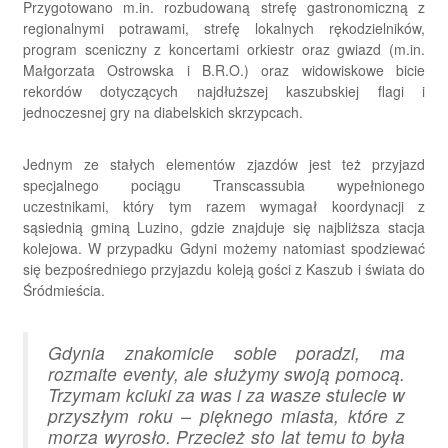
Przygotowano m.in. rozbudowaną strefę gastronomiczną z
regionalnymi potrawami, strefę lokalnych rękodzielników,
program sceniczny z koncertami orkiestr oraz gwiazd (m.in.
Małgorzata Ostrowska i B.R.O.) oraz widowiskowe bicie
rekordów dotyczących najdłuższej kaszubskiej flagi i
jednoczesnej gry na diabelskich skrzypcach.
Jednym ze stałych elementów zjazdów jest też przyjazd
specjalnego pociągu Transcassubia wypełnionego
uczestnikami, który tym razem wymagał koordynacji z
sąsiednią gminą Luzino, gdzie znajduje się najbliższa stacja
kolejowa. W przypadku Gdyni możemy natomiast spodziewać
się bezpośredniego przyjazdu koleją gości z Kaszub i świata do
Śródmieścia.
Gdynia znakomicie sobie poradzi, ma
rozmaite eventy, ale służymy swoją pomocą.
Trzymam kciuki za was i za wasze stulecie w
przyszłym roku – pięknego miasta, które z
morza wyrosło. Przecież sto lat temu to była