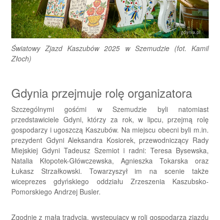
Światowy Zjazd Kaszubów 2025 w Szemudzie (fot. Kamil
Złoch)
Gdynia przejmuje rolę organizatora
Szczególnymi gośćmi w Szemudzie byli natomiast
przedstawiciele Gdyni, którzy za rok, w lipcu, przejmą rolę
gospodarzy i ugoszczą Kaszubów. Na miejscu obecni byli m.in.
prezydent Gdyni Aleksandra Kosiorek, przewodniczący Rady
Miejskiej Gdyni Tadeusz Szemiot i radni: Teresa Bysewska,
Natalia Kłopotek-Główczewska, Agnieszka Tokarska oraz
Łukasz Strzałkowski. Towarzyszył im na scenie także
wiceprezes gdyńskiego oddziału Zrzeszenia Kaszubsko-
Pomorskiego Andrzej Busler.
Zgodnie z małą tradycją, występujący w roli gospodarza zjazdu