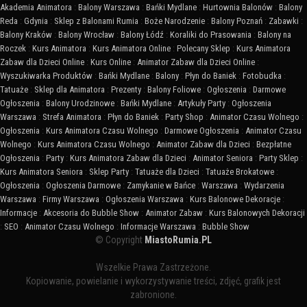
Akademia Animatora
:
Balony Warszawa
:
Bańki Mydlane
:
Hurtownia Balonów
:
Balony
Reda
:
Gdynia
:
Sklep z Balonami Rumia
:
Boże Narodzenie
:
Balony Poznań
:
Zabawki
:
Balony Kraków
:
Balony Wrocław
:
Balony Łódź
:
Koraliki do Prasowania
:
Balony na
Roczek
:
Kurs Animatora
:
Kurs Animatora Online
:
Polecany Sklep
:
Kurs Animatora
Zabaw dla Dzieci Online
:
Kurs Online
:
Animator Zabaw dla Dzieci Online
:
Wyszukiwarka Produktów
:
Bańki Mydlane
:
Balony
:
Płyn do Baniek
:
Fotobudka
:
Tatuaże
:
Sklep dla Animatora
:
Prezenty
:
Balony Foliowe
:
Ogłoszenia
:
Darmowe
Ogłoszenia
:
Balony Urodzinowe
:
Bańki Mydlane
:
Artykuły Party
:
Ogłoszenia
Warszawa
:
Strefa Animatora
:
Płyn do Baniek
:
Party Shop
:
Animator Czasu Wolnego
:
Ogłoszenia
:
Kurs Animatora Czasu Wolnego
:
Darmowe Ogłoszenia
:
Animator Czasu
Wolnego
:
Kurs Animatora Czasu Wolnego
:
Animator Zabaw dla Dzieci
:
Bezpłatne
Ogłoszenia
:
Party
:
Kurs Animatora Zabaw dla Dzieci
:
Animator Seniora
:
Party Sklep
:
Kurs Animatora Seniora
:
Sklep Party
:
Tatuaże dla Dzieci
:
Tatuaże Brokatowe
:
Ogłoszenia
:
Ogłoszenia Darmowe
:
Zamykanie w Bańce
:
Warszawa
:
Wydarzenia
Warszawa
:
Firmy Warszawa
:
Ogłoszenia Warszawa
:
Kurs Balonowe Dekoracje
:
Informacje
:
Akcesoria do Bubble Show
:
Animator Zabaw
:
Kurs Balonowych Dekoracji
:
SEO
:
Animator Czasu Wolnego
:
Informacje Warszawa
:
Bubble Show
© Copyright
MiastoRumia.PL
Wszelkie Prawa Zastrzeżone.
Kopiowanie, powielanie i wykorzystywanie treści, zdjęć, grafik jest
zabronione.