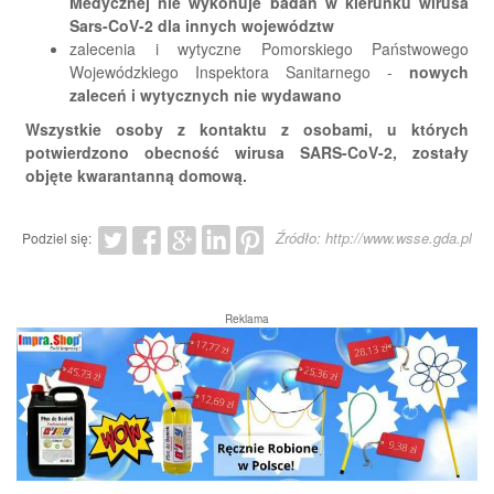
Medycznej nie wykonuje badań w kierunku wirusa
Sars-CoV-2 dla innych województw
zalecenia i wytyczne Pomorskiego Państwowego
Wojewódzkiego Inspektora Sanitarnego -
nowych
zaleceń i wytycznych nie wydawano
Wszystkie osoby z kontaktu z osobami, u których
potwierdzono obecność wirusa SARS-CoV-2, zostały
objęte kwarantanną domową.
Źródło: http://www.wsse.gda.pl
Podziel się:
Reklama