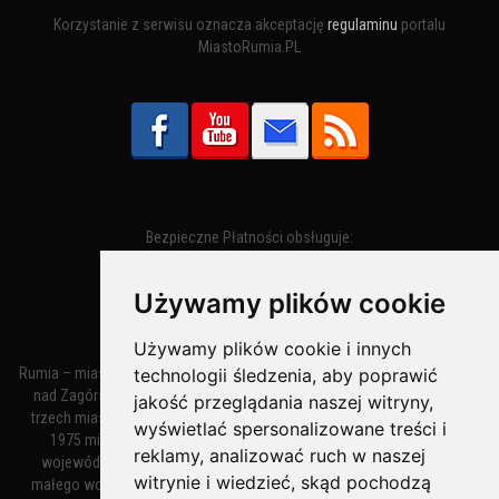
Korzystanie z serwisu oznacza akceptację
regulaminu
portalu
MiastoRumia.PL
Bezpieczne Płatności obsługuje:
Używamy plików cookie
Używamy plików cookie i innych
Rumia – miasto w województwie pomorskim, w powiecie wejherowskim
technologii śledzenia, aby poprawić
nad Zagórską Strugą. Z miastami Wejherowem i Redą tworzy zespół
jakość przeglądania naszej witryny,
trzech miast zwany Małym Trójmiastem Kaszubskim. W latach 1945–
wyświetlać spersonalizowane treści i
1975 miasto administracyjnie należało do tak zwanego dużego
reklamy, analizować ruch w naszej
województwa gdańskiego, a w latach 1975–1998 do tak zwanego
witrynie i wiedzieć, skąd pochodzą
małego województwa gdańskiego. Według danych z 1 stycznia 2018