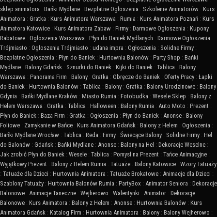
sklep animatora
:
Bańki Mydlane
:
Bezpłatne Ogłoszenia
:
Szkolenie Animatorów
:
Kurs
Animatora
:
Gratka
:
Kurs Animatora Warszawa
:
Rumia
:
Kurs Animatora Poznań
:
Kurs
Animatora Katowice
:
Kurs Animatora Zabaw
:
Firmy
:
Darmowe Ogłoszenia
:
Kupony
Rabatowe
:
Ogłoszenia Warszawa
:
Płyn do Baniek Mydlanych
:
Darmowe Ogłoszenia
Trójmiasto
:
Ogłoszenia Trójmiasto
:
udana impra
:
Ogłoszenia
:
Solidne Firmy
:
Bezpłatne Ogłoszenia
:
Płyn do Baniek
:
Hurtownia Balonów
:
Party Shop
:
Bańki
Mydlane
:
Balony Gdańsk
:
Sznurki do Baniek
:
Kijki do Baniek
:
Tablica
:
Balony
Warszawa
:
Panorama Firm
:
Balony
:
Gratka
:
Obręcze do Baniek
:
Oferty Pracy
:
Łapki
do Baniek
:
Hurtownia Balonów
:
Tablica
:
Balony
:
Gratka
:
Balony Urodzinowe
:
Balony
Gdynia
:
Bańki Mydlane Kraków
:
Miasto Rumia
:
Fotobudka
:
Wesele Sklep
:
Balony z
Helem Warszawa
:
Gratka
:
Tablica
:
Halloween
:
Balony Rumia
:
Auto Moto
:
Prezent
:
Płyn do Baniek
:
Baza Firm
:
Gratka
:
Ogłoszenia
:
Płyn do Baniek
:
Anonse
:
Balony
Foliowe
:
Zamykanie w Bańce
:
Kurs Animatora Gdańsk
:
Balony z Helem
:
Ogłoszenia
:
Bańki Mydlane Wrocław
:
Tablica
:
Reda
:
Firmy
:
Świecące Balony
:
Solidne Firmy
:
Hel
do Balonów
:
Gdańsk
:
Bańki Mydlane
:
Anonse
:
Balony na Hel
:
Dekoracje Weselne
:
Jak zrobić Płyn do Baniek
:
Wesele
:
Tablica
:
Pomysł na Prezent
:
Tańce Animacyjne
:
Wyjątkowy Prezent
:
Balony z Helem Rumia
:
Tatuaże
:
Balony Katowice
:
Wzory Tatuaży
:
Tatuaże dla Dzieci
:
Hurtownia Animatora
:
Tatuaże Brokatowe
:
Animacje dla Dzieci
:
Szablony Tatuaży
:
Hurtownia Balonów Rumia
:
PartyBox
:
Animator Seniora
:
Dekoracje
Balonowe
:
Animacje Taneczne
:
Wejherowo
:
Walentynki
:
Animator
:
Dekoracje
Balonowe
:
Kurs Animatora
:
Balony z Helem
:
Anonse
:
Hurtownia Balonów
:
Kurs
Animatora Gdańsk
:
Katalog Firm
:
Hurtownia Animatora
:
Balony
:
Balony Wejherowo
: