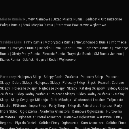
Miasto Rumia:
Numery Alarmowe
|
Urząd Miasta Rumia
|
Jednostki Organizacyjne
|
Policja Rumia
|
Straż Miejska Rumia
|
Starostwo Powiatowe Wejherowo
Szybkie Linki:
Firmy Rumia
|
Motoryzacja Rumia
|
Nieruchomości Rumia
|
Informacje
Rumia
|
Rozrywka Rumia
|
Dziecko Rumia
|
Sport Rumia
|
Ogłoszenia Rumia
|
Promocje
Rumia
|
Oferty Pracy Rumia
|
Zlecenia Rumia
|
Turystyka Rumia
|
SM Rumia Janowo
|
Biznes Rumia
|
Gdańsk
|
Gdynia
|
Reda
|
Wejherowo
Partnerzy:
Najlepszy Sklep
:
Sklepy Godne Zaufania
:
Polecany Sklep
:
Polecane
Sklepy
:
Dobre Sklepy
:
Najlepsze Sklepy
:
Polecany Sklep
:
Śląsk
:
Poznań
:
Zaufane
Sklepy
:
Polecane Sklepy
:
Najlepsze Sklepy
:
Sklepy
:
Katalog Sklepów
:
Sklepy Godne
Zaufania
:
Sklep Godny Zaufania
:
Polecane Sklepy
:
Sklep Godny Zaufania
:
Zaufany
Sklep
:
Sklep Świętego Mikołaja
:
Strój Mikołaja
:
Wiadomości Lokalne
:
Trójmiasto
:
Miasto
:
PINternet
:
Impra Shop
:
Party Shop
:
Sklep dla Animatora
:
Impreza
:
Party
:
Impra Sklep
:
Ogłoszenia
:
Akademia Animatora
:
Darmowe Ogłoszenia
:
Hurtownia
Animatora
:
Ogłoszenia
:
Portal Animatora
:
Darmowe Ogłoszenia Warszawa
:
Firmy
Regionu
:
Płyn do Baniek
:
Solidne Firmy
:
Ogłoszenia
:
Kurs Animatora
:
Solidna Firma
:
Bezpłatne Ogłoszenia
:
Animator Czasu Wolnego
:
Bezpłatne Ogłoszenia Warszawa
: