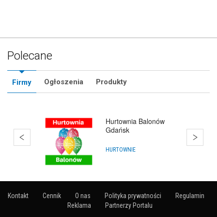
Polecane
Ogłoszenia
Produkty
Firmy
Balony Rewa
IMPREZY, WYDARZENIA
Kontakt
Cennik
O nas
Polityka prywatności
Regulamin
Reklama
Partnerzy Portalu