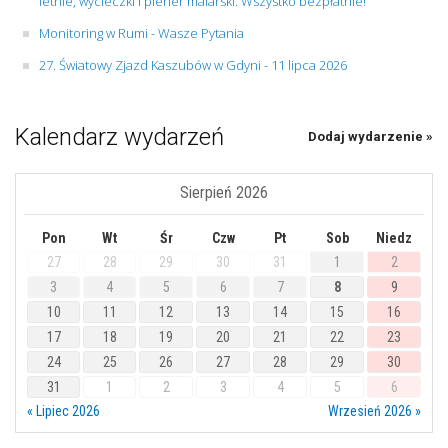
letnie, wycieczki i plener malarski. Wszystko bezpłatnie!
Monitoring w Rumi - Wasze Pytania
27. Światowy Zjazd Kaszubów w Gdyni - 11 lipca 2026
Kalendarz wydarzeń
Dodaj wydarzenie »
Sierpień 2026
Pon
Wt
Śr
Czw
Pt
Sob
Niedz
27
28
29
30
31
1
2
3
4
5
6
7
8
9
10
11
12
13
14
15
16
17
18
19
20
21
22
23
24
25
26
27
28
29
30
31
1
2
3
4
5
6
« Lipiec 2026
Wrzesień 2026 »