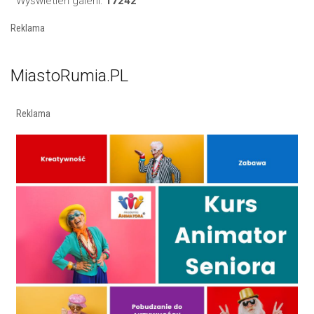
Wyświetleń galerii:
17242
Reklama
MiastoRumia.PL
Reklama