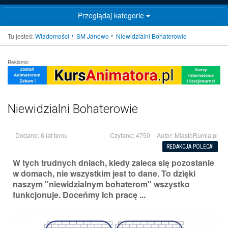
Przeglądaj kategorie
Tu jesteś:
Wiadomości
SM Janowo
Niewidzialni Bohaterowie
Reklama:
Niewidzialni Bohaterowie
Dodano: 6 lat temu
Czytane: 4750
Autor:
MiastoRumia.pl
REDAKCJA POLECA!
W tych trudnych dniach, kiedy zaleca się pozostanie
w domach, nie wszystkim jest to dane. To dzięki
naszym "niewidzialnym bohaterom" wszystko
funkcjonuje. Doceńmy Ich pracę ...