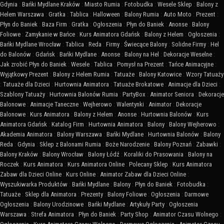
Gdynia
:
Bańki Mydlane Kraków
:
Miasto Rumia
:
Fotobudka
:
Wesele Sklep
:
Balony z
Helem Warszawa
:
Gratka
:
Tablica
:
Halloween
:
Balony Rumia
:
Auto Moto
:
Prezent
:
Płyn do Baniek
:
Baza Firm
:
Gratka
:
Ogłoszenia
:
Płyn do Baniek
:
Anonse
:
Balony
Foliowe
:
Zamykanie w Bańce
:
Kurs Animatora Gdańsk
:
Balony z Helem
:
Ogłoszenia
:
Bańki Mydlane Wrocław
:
Tablica
:
Reda
:
Firmy
:
Świecące Balony
:
Solidne Firmy
:
Hel
do Balonów
:
Gdańsk
:
Bańki Mydlane
:
Anonse
:
Balony na Hel
:
Dekoracje Weselne
:
Jak zrobić Płyn do Baniek
:
Wesele
:
Tablica
:
Pomysł na Prezent
:
Tańce Animacyjne
:
Wyjątkowy Prezent
:
Balony z Helem Rumia
:
Tatuaże
:
Balony Katowice
:
Wzory Tatuaży
:
Tatuaże dla Dzieci
:
Hurtownia Animatora
:
Tatuaże Brokatowe
:
Animacje dla Dzieci
:
Szablony Tatuaży
:
Hurtownia Balonów Rumia
:
PartyBox
:
Animator Seniora
:
Dekoracje
Balonowe
:
Animacje Taneczne
:
Wejherowo
:
Walentynki
:
Animator
:
Dekoracje
Balonowe
:
Kurs Animatora
:
Balony z Helem
:
Anonse
:
Hurtownia Balonów
:
Kurs
Animatora Gdańsk
:
Katalog Firm
:
Hurtownia Animatora
:
Balony
:
Balony Wejherowo
:
Akademia Animatora
:
Balony Warszawa
:
Bańki Mydlane
:
Hurtownia Balonów
:
Balony
Reda
:
Gdynia
:
Sklep z Balonami Rumia
:
Boże Narodzenie
:
Balony Poznań
:
Zabawki
:
Balony Kraków
:
Balony Wrocław
:
Balony Łódź
:
Koraliki do Prasowania
:
Balony na
Roczek
:
Kurs Animatora
:
Kurs Animatora Online
:
Polecany Sklep
:
Kurs Animatora
Zabaw dla Dzieci Online
:
Kurs Online
:
Animator Zabaw dla Dzieci Online
:
Wyszukiwarka Produktów
:
Bańki Mydlane
:
Balony
:
Płyn do Baniek
:
Fotobudka
:
Tatuaże
:
Sklep dla Animatora
:
Prezenty
:
Balony Foliowe
:
Ogłoszenia
:
Darmowe
Ogłoszenia
:
Balony Urodzinowe
:
Bańki Mydlane
:
Artykuły Party
:
Ogłoszenia
Warszawa
:
Strefa Animatora
:
Płyn do Baniek
:
Party Shop
:
Animator Czasu Wolnego
: