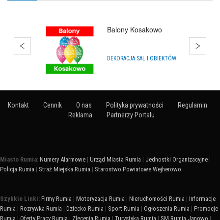
Hurtownia Animatora
HURTOWNIE
Kontakt
Cennik
O nas
Polityka prywatności
Regulamin
Reklama
Partnerzy Portalu
Miasto Rumia:
Numery Alarmowe
|
Urząd Miasta Rumia
|
Jednostki Organizacyjne
|
Policja Rumia
|
Straż Miejska Rumia
|
Starostwo Powiatowe Wejherowo
Szybkie Linki:
Firmy Rumia
|
Motoryzacja Rumia
|
Nieruchomości Rumia
|
Informacje
Rumia
|
Rozrywka Rumia
|
Dziecko Rumia
|
Sport Rumia
|
Ogłoszenia Rumia
|
Promocje
Rumia
|
Oferty Pracy Rumia
|
Zlecenia Rumia
|
Turystyka Rumia
|
SM Rumia Janowo
|