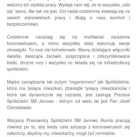
widzimy ich ciężkiej pracy. Wydaje nam się, że to wszystko „robi
się” samo. Ale tak nie jest. Oni nadal codziennie stawiają się na
swoich stanowiskach pracy i dbają o nasz komfort i
bezpieczeństwo.
Codziennie narażają się na możliwość zarażenia
koronawirusem, a mimo wszystko dalej wykonują swoje
obowiązki. To nasi cisi bohaterowie. Mamy działające włączniki
światła, świecące żarówki, posprzątane i zdezynfekowane
klatki, drożne rury i wszystko co składa się na infrastrukturę
spółdzielni.
Mądre zarządzanie tak dużym "organizmem" jak Spółdzielnia,
która ma tysiące mieszkań, dziesiątki tysięcy mieszkańców i
która tak dynamicznie się rozrasta, jest zasługą Prezesa
Spółdzielni SM Janowo - którym od wielu lat jest Pan Józef
Chmielewski.
Wszyscy Pracownicy Spółdzielni SM Janowo Rumia pracują
również po to, aby kiedy cała sytuacja z koronawirusem się
zakończy, abyśmy my, mieszkańcy, mogli żyć normalnie.