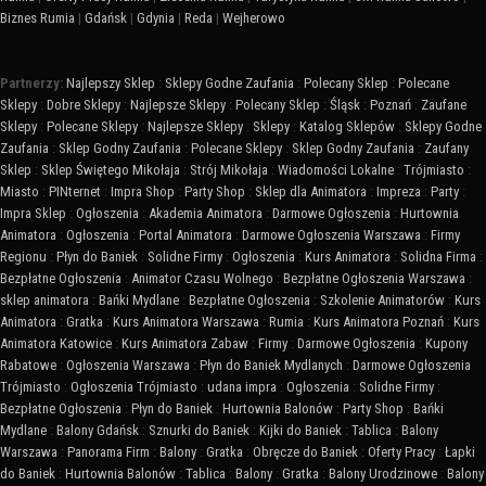
Biznes Rumia
|
Gdańsk
|
Gdynia
|
Reda
|
Wejherowo
Partnerzy:
Najlepszy Sklep
:
Sklepy Godne Zaufania
:
Polecany Sklep
:
Polecane
Sklepy
:
Dobre Sklepy
:
Najlepsze Sklepy
:
Polecany Sklep
:
Śląsk
:
Poznań
:
Zaufane
Sklepy
:
Polecane Sklepy
:
Najlepsze Sklepy
:
Sklepy
:
Katalog Sklepów
:
Sklepy Godne
Zaufania
:
Sklep Godny Zaufania
:
Polecane Sklepy
:
Sklep Godny Zaufania
:
Zaufany
Sklep
:
Sklep Świętego Mikołaja
:
Strój Mikołaja
:
Wiadomości Lokalne
:
Trójmiasto
:
Miasto
:
PINternet
:
Impra Shop
:
Party Shop
:
Sklep dla Animatora
:
Impreza
:
Party
:
Impra Sklep
:
Ogłoszenia
:
Akademia Animatora
:
Darmowe Ogłoszenia
:
Hurtownia
Animatora
:
Ogłoszenia
:
Portal Animatora
:
Darmowe Ogłoszenia Warszawa
:
Firmy
Regionu
:
Płyn do Baniek
:
Solidne Firmy
:
Ogłoszenia
:
Kurs Animatora
:
Solidna Firma
:
Bezpłatne Ogłoszenia
:
Animator Czasu Wolnego
:
Bezpłatne Ogłoszenia Warszawa
:
sklep animatora
:
Bańki Mydlane
:
Bezpłatne Ogłoszenia
:
Szkolenie Animatorów
:
Kurs
Animatora
:
Gratka
:
Kurs Animatora Warszawa
:
Rumia
:
Kurs Animatora Poznań
:
Kurs
Animatora Katowice
:
Kurs Animatora Zabaw
:
Firmy
:
Darmowe Ogłoszenia
:
Kupony
Rabatowe
:
Ogłoszenia Warszawa
:
Płyn do Baniek Mydlanych
:
Darmowe Ogłoszenia
Trójmiasto
:
Ogłoszenia Trójmiasto
:
udana impra
:
Ogłoszenia
:
Solidne Firmy
:
Bezpłatne Ogłoszenia
:
Płyn do Baniek
:
Hurtownia Balonów
:
Party Shop
:
Bańki
Mydlane
:
Balony Gdańsk
:
Sznurki do Baniek
:
Kijki do Baniek
:
Tablica
:
Balony
Warszawa
:
Panorama Firm
:
Balony
:
Gratka
:
Obręcze do Baniek
:
Oferty Pracy
:
Łapki
do Baniek
:
Hurtownia Balonów
:
Tablica
:
Balony
:
Gratka
:
Balony Urodzinowe
:
Balony