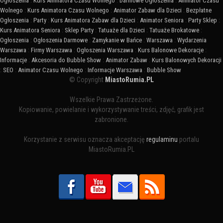
Ogłoszenia
:
Kurs Animatora Czasu Wolnego
:
Darmowe Ogłoszenia
:
Animator Czasu
Wolnego
:
Kurs Animatora Czasu Wolnego
:
Animator Zabaw dla Dzieci
:
Bezpłatne
Ogłoszenia
:
Party
:
Kurs Animatora Zabaw dla Dzieci
:
Animator Seniora
:
Party Sklep
:
Kurs Animatora Seniora
:
Sklep Party
:
Tatuaże dla Dzieci
:
Tatuaże Brokatowe
:
Ogłoszenia
:
Ogłoszenia Darmowe
:
Zamykanie w Bańce
:
Warszawa
:
Wydarzenia
Warszawa
:
Firmy Warszawa
:
Ogłoszenia Warszawa
:
Kurs Balonowe Dekoracje
:
Informacje
:
Akcesoria do Bubble Show
:
Animator Zabaw
:
Kurs Balonowych Dekoracji
:
SEO
:
Animator Czasu Wolnego
:
Informacje Warszawa
:
Bubble Show
© Copyright
MiastoRumia.PL
Wszelkie Prawa Zastrzeżone.
Kopiowanie, powielanie i wykorzystywanie treści, zdjęć, grafik jest
zabronione.
Korzystanie z serwisu oznacza akceptację
regulaminu
portalu
MiastoRumia.PL