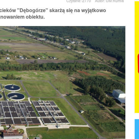
Czytane: 2770
Autor:
UM Rumia
cieków "Dębogórze" skarżą się na wyjątkowo
nowaniem obiektu.