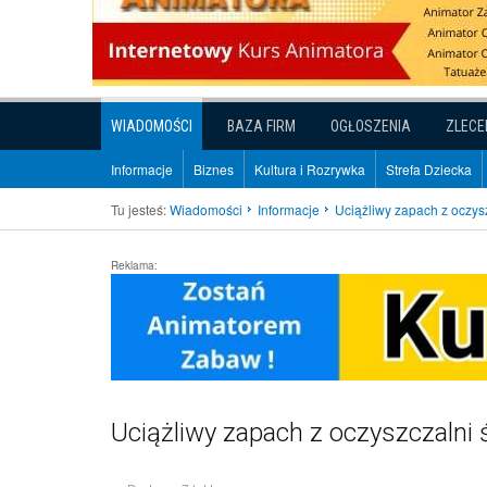
WIADOMOŚCI
BAZA FIRM
OGŁOSZENIA
ZLECE
Informacje
Biznes
Kultura i Rozrywka
Strefa Dziecka
Tu jesteś:
Wiadomości
Informacje
Uciążliwy zapach z oczys
Reklama:
Uciążliwy zapach z oczyszczalni