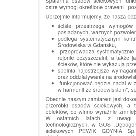
Spalarnia osadów ściekowych funkc
ostre wymogi określone prawem i po
Uprzejmie informujemy, że nasza ocz
ściśle przestrzega wymogów
posiadanych, ważnych pozwole
podlega systematycznym kont
Środowiska w Gdańsku,
przeprowadza systematycznie b
rejonie oczyszczalni, a także 
ścieków, które nie wykazują pr
spełnia najostrzejsze wymagan
oraz oddziaływania na środowis
funkcjonować będzie nadal w z
w harmonii ze środowiskiem”, sp
Obecnie naszym zamiarem jest dokoń
przeróbki osadów ściekowych, a ta
obiektów, co winno wyraźnie zmniejs
W ostatnich latach, z uwagi
technologicznych, w GOŚ „Dębogórz
ściekowych PEWIK GDYNIA Sp. z