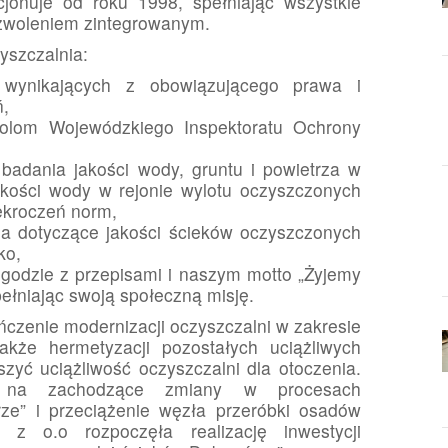
jonuje od roku 1998, spełniając wszystkie
zwoleniem zintegrowanym.
yszczalnia:
 wynikających z obowiązującego prawa i
ń,
rolom Wojewódzkiego Inspektoratu Ochrony
adania jakości wody, gruntu i powietrza w
jakości wody w rejonie wylotu oczyszczonych
zekroczeń norm,
ia dotyczące jakości ścieków oczyszczonych
ko,
godzie z przepisami i naszym motto „Żyjemy
ełniając swoją społeczną misję.
czenie modernizacji oczyszczalni w zakresie
kże hermetyzacji pozostałych uciążliwych
zyć uciążliwość oczyszczalni dla otoczenia.
 na zachodzące zmiany w procesach
e” i przeciążenie węzła przeróbki osadów
 o.o rozpoczęła realizację inwestycji