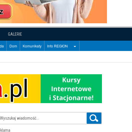
GALERIE
oda
Dom
Komunikaty
Info REGION
klama