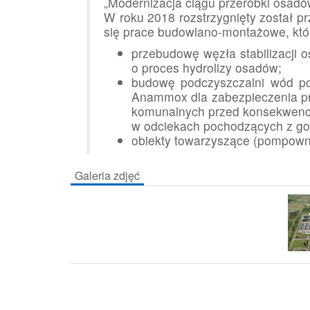
„Modernizacja ciągu przeróbki osadó
W roku 2018 rozstrzygnięty został pr
się prace budowlano-montażowe, któ
przebudowę węzła stabilizacji 
o proces hydrolizy osadów;
budowę podczyszczalni wód p
Anammox dla zabezpieczenia pr
komunalnych przed konsekwenc
w odciekach pochodzących z go
obiekty towarzyszące (pompownia
Galeria zdjęć