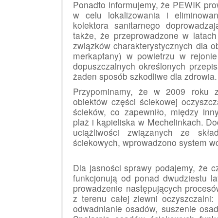
Ponadto informujemy, że PEWIK prowa
w celu lokalizowania i eliminowan
kolektora sanitarnego doprowadzaj
także, że przeprowadzone w latach
związków charakterystycznych dla ob
merkaptany) w powietrzu w rejonie
dopuszczalnych określonych przepi
żaden sposób szkodliwe dla zdrowia.
Przypominamy, że w 2009 roku z
obiektów części ściekowej oczyszcz
ścieków, co zapewniło, między inn
plaż i kąpieliska w Mechelinkach. Do
uciążliwości związanych ze skł
ściekowych, wprowadzono system wo
Dla jasności sprawy podajemy, że 
funkcjonują od ponad dwudziestu la
prowadzenie następujących procesó
z terenu całej zlewni oczyszczalni
odwadnianie osadów, suszenie osad