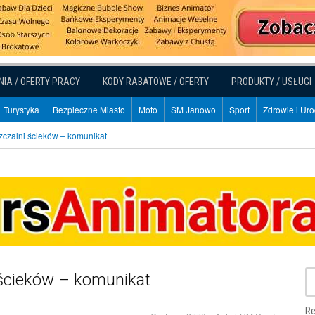
NIA / OFERTY PRACY
KODY RABATOWE / OFERTY
PRODUKTY / USŁUGI
Turystyka
Bezpieczne Miasto
Moto
SM Janowo
Sport
Zdrowie i Ur
zczalni ścieków – komunikat
 ścieków – komunikat
Re