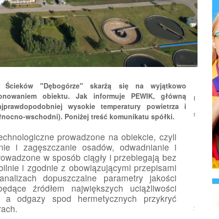
i Ścieków "Dębogórze" skarżą się na wyjątkowo
onowaniem obiektu. Jak informuje PEWIK, główną
Podziel
jprawdopodobniej wysokie temperatury powietrza i
się:
łnocno-wschodni). Poniżej treść komunikatu spółki.
echnologiczne prowadzone na obiekcie, czyli
nie i zagęszczanie osadów, odwadnianie i
prowadzone w sposób ciągły i przebiegają bez
bilnie i zgodnie z obowiązującymi przepisami
analizach dopuszczalne parametry jakości
ędące źródłem największych uciążliwości
 a odgazy spod hermetycznych przykryć
rach.
Źródło: