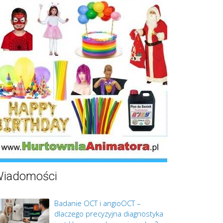
iadomości
Badanie OCT i angioOCT –
dlaczego precyzyjna diagnostyka