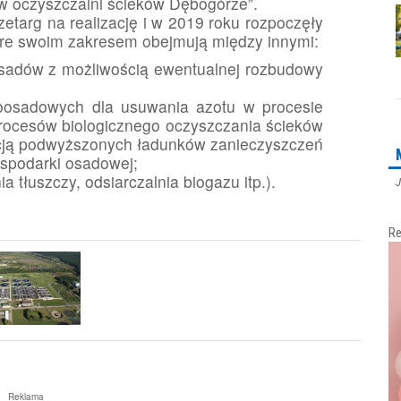
w oczyszczalni ścieków Dębogórze”.
zetarg na realizację i w 2019 roku rozpoczęły
re swoim zakresem obejmują między innymi:
osadów z możliwością ewentualnej rozbudowy
oosadowych dla usuwania azotu w procesie
ocesów biologicznego oczyszczania ścieków
ją podwyższonych ładunków zanieczyszczeń
spodarki osadowej;
 tłuszczy, odsiarczalnia biogazu itp.).
J
Re
Reklama