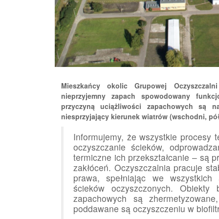
Mieszkańcy okolic Grupowej Oczyszczaln
nieprzyjemny zapach spowodowany funkcj
przyczyną uciążliwości zapachowych są na
niesprzyjający kierunek wiatrów (wschodni, pó
Informujemy, że wszystkie procesy t
oczyszczanie ścieków, odprowadza
termiczne ich przekształcanie – są 
zakłóceń. Oczyszczalnia pracuje sta
prawa, spełniając we wszystkich 
ścieków oczyszczonych. Obiekty b
zapachowych są zhermetyzowane,
poddawane są oczyszczeniu w biofilt