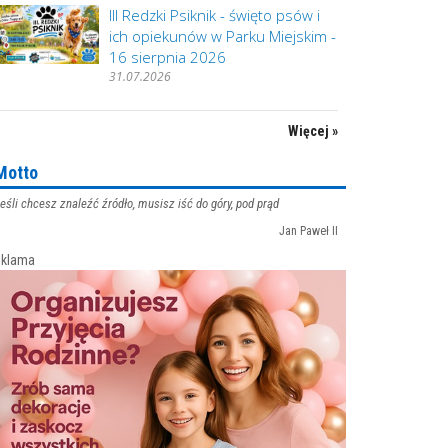
III Redzki Psiknik - święto psów i
ich opiekunów w Parku Miejskim -
16 sierpnia 2026
31.07.2026
Więcej »
Motto
eśli chcesz znaleźć źródło, musisz iść do góry, pod prąd
Jan Paweł II
klama