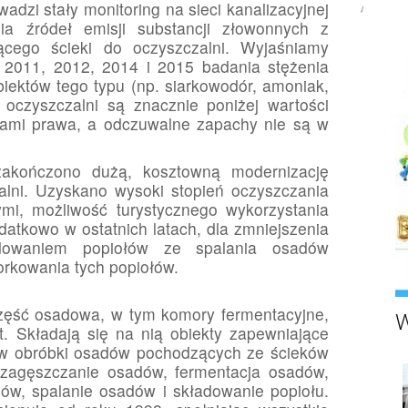
dzi stały monitoring na sieci kanalizacyjnej
Rumia.eu
ia źródeł emisji substancji złowonnych z
ącego ścieki do oczyszczalni. Wyjaśniamy
 2011, 2012, 2014 i 2015 badania stężenia
iektów tego typu (np. siarkowodór, amoniak,
 oczyszczalni są znacznie poniżej wartości
sami prawa, a odczuwalne zapachy nie są w
akończono dużą, kosztowną modernizację
alni. Uzyskano wysoki stopień oczyszczania
ymi, możliwość turystycznego wykorzystania
datkowo w ostatnich latach, dla zmniejszenia
adowaniem popiołów ze spalania osadów
rkowania tych popiołów.
część osadowa, w tym komory fermentacyjne,
W
t. Składają się na nią obiekty zapewniające
w obróbki osadów pochodzących ze ścieków
: zagęszczanie osadów, fermentacja osadów,
ów, spalanie osadów i składowanie popiołu.