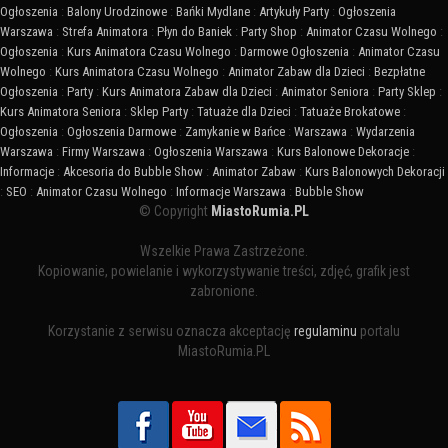
Ogłoszenia
:
Balony Urodzinowe
:
Bańki Mydlane
:
Artykuły Party
:
Ogłoszenia
Warszawa
:
Strefa Animatora
:
Płyn do Baniek
:
Party Shop
:
Animator Czasu Wolnego
:
Ogłoszenia
:
Kurs Animatora Czasu Wolnego
:
Darmowe Ogłoszenia
:
Animator Czasu
Wolnego
:
Kurs Animatora Czasu Wolnego
:
Animator Zabaw dla Dzieci
:
Bezpłatne
Ogłoszenia
:
Party
:
Kurs Animatora Zabaw dla Dzieci
:
Animator Seniora
:
Party Sklep
:
Kurs Animatora Seniora
:
Sklep Party
:
Tatuaże dla Dzieci
:
Tatuaże Brokatowe
:
Ogłoszenia
:
Ogłoszenia Darmowe
:
Zamykanie w Bańce
:
Warszawa
:
Wydarzenia
Warszawa
:
Firmy Warszawa
:
Ogłoszenia Warszawa
:
Kurs Balonowe Dekoracje
:
Informacje
:
Akcesoria do Bubble Show
:
Animator Zabaw
:
Kurs Balonowych Dekoracji
:
SEO
:
Animator Czasu Wolnego
:
Informacje Warszawa
:
Bubble Show
© Copyright
MiastoRumia.PL
Wszelkie Prawa Zastrzeżone.
Kopiowanie, powielanie i wykorzystywanie treści, zdjęć, grafik jest
zabronione.
Korzystanie z serwisu oznacza akceptację
regulaminu
portalu
MiastoRumia.PL