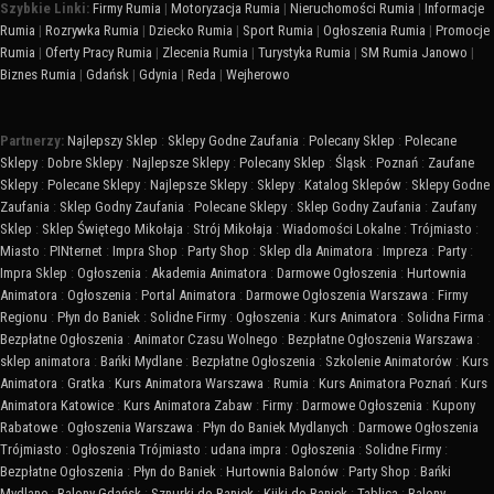
Szybkie Linki:
Firmy Rumia
|
Motoryzacja Rumia
|
Nieruchomości Rumia
|
Informacje
Rumia
|
Rozrywka Rumia
|
Dziecko Rumia
|
Sport Rumia
|
Ogłoszenia Rumia
|
Promocje
Rumia
|
Oferty Pracy Rumia
|
Zlecenia Rumia
|
Turystyka Rumia
|
SM Rumia Janowo
|
Biznes Rumia
|
Gdańsk
|
Gdynia
|
Reda
|
Wejherowo
Partnerzy:
Najlepszy Sklep
:
Sklepy Godne Zaufania
:
Polecany Sklep
:
Polecane
Sklepy
:
Dobre Sklepy
:
Najlepsze Sklepy
:
Polecany Sklep
:
Śląsk
:
Poznań
:
Zaufane
Sklepy
:
Polecane Sklepy
:
Najlepsze Sklepy
:
Sklepy
:
Katalog Sklepów
:
Sklepy Godne
Zaufania
:
Sklep Godny Zaufania
:
Polecane Sklepy
:
Sklep Godny Zaufania
:
Zaufany
Sklep
:
Sklep Świętego Mikołaja
:
Strój Mikołaja
:
Wiadomości Lokalne
:
Trójmiasto
:
Miasto
:
PINternet
:
Impra Shop
:
Party Shop
:
Sklep dla Animatora
:
Impreza
:
Party
:
Impra Sklep
:
Ogłoszenia
:
Akademia Animatora
:
Darmowe Ogłoszenia
:
Hurtownia
Animatora
:
Ogłoszenia
:
Portal Animatora
:
Darmowe Ogłoszenia Warszawa
:
Firmy
Regionu
:
Płyn do Baniek
:
Solidne Firmy
:
Ogłoszenia
:
Kurs Animatora
:
Solidna Firma
:
Bezpłatne Ogłoszenia
:
Animator Czasu Wolnego
:
Bezpłatne Ogłoszenia Warszawa
:
sklep animatora
:
Bańki Mydlane
:
Bezpłatne Ogłoszenia
:
Szkolenie Animatorów
:
Kurs
Animatora
:
Gratka
:
Kurs Animatora Warszawa
:
Rumia
:
Kurs Animatora Poznań
:
Kurs
Animatora Katowice
:
Kurs Animatora Zabaw
:
Firmy
:
Darmowe Ogłoszenia
:
Kupony
Rabatowe
:
Ogłoszenia Warszawa
:
Płyn do Baniek Mydlanych
:
Darmowe Ogłoszenia
Trójmiasto
:
Ogłoszenia Trójmiasto
:
udana impra
:
Ogłoszenia
:
Solidne Firmy
:
Bezpłatne Ogłoszenia
:
Płyn do Baniek
:
Hurtownia Balonów
:
Party Shop
:
Bańki
Mydlane
:
Balony Gdańsk
:
Sznurki do Baniek
:
Kijki do Baniek
:
Tablica
:
Balony