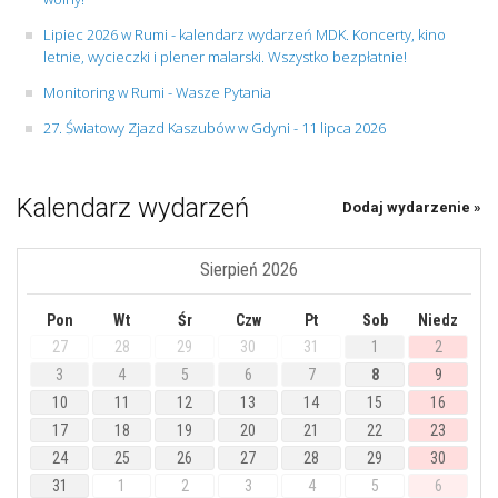
Lipiec 2026 w Rumi - kalendarz wydarzeń MDK. Koncerty, kino
letnie, wycieczki i plener malarski. Wszystko bezpłatnie!
Monitoring w Rumi - Wasze Pytania
27. Światowy Zjazd Kaszubów w Gdyni - 11 lipca 2026
Kalendarz wydarzeń
Dodaj wydarzenie »
Sierpień 2026
Pon
Wt
Śr
Czw
Pt
Sob
Niedz
27
28
29
30
31
1
2
3
4
5
6
7
8
9
10
11
12
13
14
15
16
17
18
19
20
21
22
23
24
25
26
27
28
29
30
31
1
2
3
4
5
6