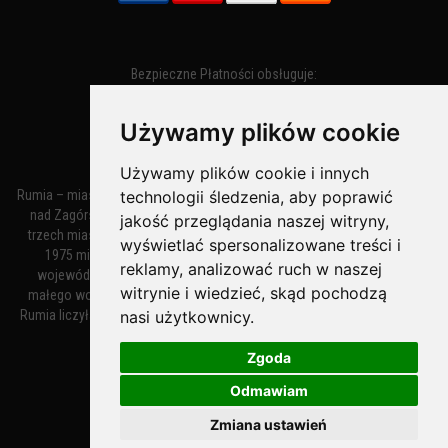
Bezpieczne Płatności obsługuje:
Używamy plików cookie
Używamy plików cookie i innych
technologii śledzenia, aby poprawić
Rumia – miasto w województwie pomorskim, w powiecie wejherowskim
nad Zagórską Strugą. Z miastami Wejherowem i Redą tworzy zespół
jakość przeglądania naszej witryny,
trzech miast zwany Małym Trójmiastem Kaszubskim. W latach 1945–
wyświetlać spersonalizowane treści i
1975 miasto administracyjnie należało do tak zwanego dużego
reklamy, analizować ruch w naszej
województwa gdańskiego, a w latach 1975–1998 do tak zwanego
witrynie i wiedzieć, skąd pochodzą
małego województwa gdańskiego. Według danych z 1 stycznia 2018
nasi użytkownicy.
Rumia liczyła 48 632 mieszkańców. Jest największym polskim miastem
nie będącym siedzibą powiatu.
Zgoda
Odmawiam
MiastoRumia.PL
Zmiana ustawień