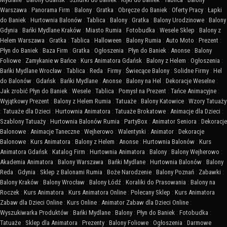
Warszawa
:
Panorama Firm
:
Balony
:
Gratka
:
Obręcze do Baniek
:
Oferty Pracy
:
Łapki
do Baniek
:
Hurtownia Balonów
:
Tablica
:
Balony
:
Gratka
:
Balony Urodzinowe
:
Balony
Gdynia
:
Bańki Mydlane Kraków
:
Miasto Rumia
:
Fotobudka
:
Wesele Sklep
:
Balony z
Helem Warszawa
:
Gratka
:
Tablica
:
Halloween
:
Balony Rumia
:
Auto Moto
:
Prezent
:
Płyn do Baniek
:
Baza Firm
:
Gratka
:
Ogłoszenia
:
Płyn do Baniek
:
Anonse
:
Balony
Foliowe
:
Zamykanie w Bańce
:
Kurs Animatora Gdańsk
:
Balony z Helem
:
Ogłoszenia
:
Bańki Mydlane Wrocław
:
Tablica
:
Reda
:
Firmy
:
Świecące Balony
:
Solidne Firmy
:
Hel
do Balonów
:
Gdańsk
:
Bańki Mydlane
:
Anonse
:
Balony na Hel
:
Dekoracje Weselne
:
Jak zrobić Płyn do Baniek
:
Wesele
:
Tablica
:
Pomysł na Prezent
:
Tańce Animacyjne
:
Wyjątkowy Prezent
:
Balony z Helem Rumia
:
Tatuaże
:
Balony Katowice
:
Wzory Tatuaży
:
Tatuaże dla Dzieci
:
Hurtownia Animatora
:
Tatuaże Brokatowe
:
Animacje dla Dzieci
:
Szablony Tatuaży
:
Hurtownia Balonów Rumia
:
PartyBox
:
Animator Seniora
:
Dekoracje
Balonowe
:
Animacje Taneczne
:
Wejherowo
:
Walentynki
:
Animator
:
Dekoracje
Balonowe
:
Kurs Animatora
:
Balony z Helem
:
Anonse
:
Hurtownia Balonów
:
Kurs
Animatora Gdańsk
:
Katalog Firm
:
Hurtownia Animatora
:
Balony
:
Balony Wejherowo
:
Akademia Animatora
:
Balony Warszawa
:
Bańki Mydlane
:
Hurtownia Balonów
:
Balony
Reda
:
Gdynia
:
Sklep z Balonami Rumia
:
Boże Narodzenie
:
Balony Poznań
:
Zabawki
:
Balony Kraków
:
Balony Wrocław
:
Balony Łódź
:
Koraliki do Prasowania
:
Balony na
Roczek
:
Kurs Animatora
:
Kurs Animatora Online
:
Polecany Sklep
:
Kurs Animatora
Zabaw dla Dzieci Online
:
Kurs Online
:
Animator Zabaw dla Dzieci Online
:
Wyszukiwarka Produktów
:
Bańki Mydlane
:
Balony
:
Płyn do Baniek
:
Fotobudka
:
Tatuaże
:
Sklep dla Animatora
:
Prezenty
:
Balony Foliowe
:
Ogłoszenia
:
Darmowe