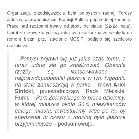
Organizacja przedsięwzięcia była pomysłem radnej Teresy
Jałochy, przewodniczącej Komisji Kultury poprzedniej kadencji.
Prace nad rzeźbami trwały od środy do piątku (22-24 maja).
Obróbki drzew, których wycinka była konieczna ze względu na
remont bieżni przy stadionie MOSiR, podjęło się sześcioro
rzeźbiarzy.
–
Pomysł pojawił się już jakiś czas temu, a
teraz udało się go zrealizować. Obecnie
rzeźby są konserwowane i
najprawdopodobniej jeszcze w tym tygodniu
na stałe zamieszkają w parku
– mówi
Ariel
Sinicki
, przewodniczący Rady Miejskiej
Rumi. –
Park Żelewskiego to płuca dzielnicy,
w której mieszka około 30% mieszkańców
całego miasta. Inwestujemy więc po to, by
spędzanie tu czasu z rodziną było jeszcze
przyjemniejsze
– podsumowuje.