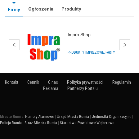
Ogłoszenia
Produkty
Firmy
Hurtownia Animatora
HURTOWNIE
Kontakt
Cennik
O nas
Polityka prywatności
Regulamin
Reklama
Partnerzy Portalu
Miasto Rumia:
Numery Alarmowe
|
Urząd Miasta Rumia
|
Jednostki Organizacyjne
|
Policja Rumia
|
Straż Miejska Rumia
|
Starostwo Powiatowe Wejherowo