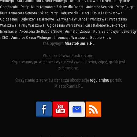
Wolnego
:
Kurs Animatora Czasu Wolnego
:
Animator Zabaw dla Dzieci
:
Bezpłatne
Ogłoszenia
:
Party
:
Kurs Animatora Zabaw dla Dzieci
:
Animator Seniora
:
Party Sklep
:
Kurs Animatora Seniora
:
Sklep Party
:
Tatuaże dla Dzieci
:
Tatuaże Brokatowe
:
Ogłoszenia
:
Ogłoszenia Darmowe
:
Zamykanie w Bańce
:
Warszawa
:
Wydarzenia
Warszawa
:
Firmy Warszawa
:
Ogłoszenia Warszawa
:
Kurs Balonowe Dekoracje
:
Informacje
:
Akcesoria do Bubble Show
:
Animator Zabaw
:
Kurs Balonowych Dekoracji
:
SEO
:
Animator Czasu Wolnego
:
Informacje Warszawa
:
Bubble Show
© Copyright
MiastoRumia.PL
Wszelkie Prawa Zastrzeżone.
Kopiowanie, powielanie i wykorzystywanie treści, zdjęć, grafik jest
zabronione.
Korzystanie z serwisu oznacza akceptację
regulaminu
portalu
MiastoRumia.PL