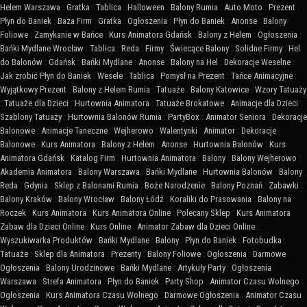
Helem Warszawa
:
Gratka
:
Tablica
:
Halloween
:
Balony Rumia
:
Auto Moto
:
Prezent
:
Płyn do Baniek
:
Baza Firm
:
Gratka
:
Ogłoszenia
:
Płyn do Baniek
:
Anonse
:
Balony
Foliowe
:
Zamykanie w Bańce
:
Kurs Animatora Gdańsk
:
Balony z Helem
:
Ogłoszenia
:
Bańki Mydlane Wrocław
:
Tablica
:
Reda
:
Firmy
:
Świecące Balony
:
Solidne Firmy
:
Hel
do Balonów
:
Gdańsk
:
Bańki Mydlane
:
Anonse
:
Balony na Hel
:
Dekoracje Weselne
:
Jak zrobić Płyn do Baniek
:
Wesele
:
Tablica
:
Pomysł na Prezent
:
Tańce Animacyjne
:
Wyjątkowy Prezent
:
Balony z Helem Rumia
:
Tatuaże
:
Balony Katowice
:
Wzory Tatuaży
:
Tatuaże dla Dzieci
:
Hurtownia Animatora
:
Tatuaże Brokatowe
:
Animacje dla Dzieci
:
Szablony Tatuaży
:
Hurtownia Balonów Rumia
:
PartyBox
:
Animator Seniora
:
Dekoracje
Balonowe
:
Animacje Taneczne
:
Wejherowo
:
Walentynki
:
Animator
:
Dekoracje
Balonowe
:
Kurs Animatora
:
Balony z Helem
:
Anonse
:
Hurtownia Balonów
:
Kurs
Animatora Gdańsk
:
Katalog Firm
:
Hurtownia Animatora
:
Balony
:
Balony Wejherowo
:
Akademia Animatora
:
Balony Warszawa
:
Bańki Mydlane
:
Hurtownia Balonów
:
Balony
Reda
:
Gdynia
:
Sklep z Balonami Rumia
:
Boże Narodzenie
:
Balony Poznań
:
Zabawki
:
Balony Kraków
:
Balony Wrocław
:
Balony Łódź
:
Koraliki do Prasowania
:
Balony na
Roczek
:
Kurs Animatora
:
Kurs Animatora Online
:
Polecany Sklep
:
Kurs Animatora
Zabaw dla Dzieci Online
:
Kurs Online
:
Animator Zabaw dla Dzieci Online
:
Wyszukiwarka Produktów
:
Bańki Mydlane
:
Balony
:
Płyn do Baniek
:
Fotobudka
:
Tatuaże
:
Sklep dla Animatora
:
Prezenty
:
Balony Foliowe
:
Ogłoszenia
:
Darmowe
Ogłoszenia
:
Balony Urodzinowe
:
Bańki Mydlane
:
Artykuły Party
:
Ogłoszenia
Warszawa
:
Strefa Animatora
:
Płyn do Baniek
:
Party Shop
:
Animator Czasu Wolnego
:
Ogłoszenia
:
Kurs Animatora Czasu Wolnego
:
Darmowe Ogłoszenia
:
Animator Czasu