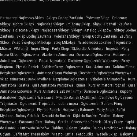
Partnerzy:
Najlepszy Sklep
:
Sklepy Godne Zaufania
:
Polecany Sklep
:
Polecane
Sklepy
:
Dobre Sklepy
:
Najlepsze Sklepy
:
Polecany Sklep
:
Śląsk
:
Poznań
:
Zaufane
Sklepy
:
Polecane Sklepy
:
Najlepsze Sklepy
:
Sklepy
:
Katalog Sklepów
:
Sklepy Godne
Zaufania
:
Sklep Godny Zaufania
:
Polecane Sklepy
:
Sklep Godny Zaufania
:
Zaufany
Sklep
:
Sklep Świętego Mikołaja
:
Strój Mikołaja
:
Wiadomości Lokalne
:
Trójmiasto
:
Miasto
:
PINternet
:
Impra Shop
:
Party Shop
:
Sklep dla Animatora
:
Impreza
:
Party
:
Impra Sklep
:
Ogłoszenia
:
Akademia Animatora
:
Darmowe Ogłoszenia
:
Hurtownia
Animatora
:
Ogłoszenia
:
Portal Animatora
:
Darmowe Ogłoszenia Warszawa
:
Firmy
Regionu
:
Płyn do Baniek
:
Solidne Firmy
:
Ogłoszenia
:
Kurs Animatora
:
Solidna Firma
:
Bezpłatne Ogłoszenia
:
Animator Czasu Wolnego
:
Bezpłatne Ogłoszenia Warszawa
:
sklep animatora
:
Bańki Mydlane
:
Bezpłatne Ogłoszenia
:
Szkolenie Animatorów
:
Kurs
Animatora
:
Gratka
:
Kurs Animatora Warszawa
:
Rumia
:
Kurs Animatora Poznań
:
Kurs
Animatora Katowice
:
Kurs Animatora Zabaw
:
Firmy
:
Darmowe Ogłoszenia
:
Kupony
Rabatowe
:
Ogłoszenia Warszawa
:
Płyn do Baniek Mydlanych
:
Darmowe Ogłoszenia
Trójmiasto
:
Ogłoszenia Trójmiasto
:
udana impra
:
Ogłoszenia
:
Solidne Firmy
:
Bezpłatne Ogłoszenia
:
Płyn do Baniek
:
Hurtownia Balonów
:
Party Shop
:
Bańki
Mydlane
:
Balony Gdańsk
:
Sznurki do Baniek
:
Kijki do Baniek
:
Tablica
:
Balony
Warszawa
:
Panorama Firm
:
Balony
:
Gratka
:
Obręcze do Baniek
:
Oferty Pracy
:
Łapki
do Baniek
:
Hurtownia Balonów
:
Tablica
:
Balony
:
Gratka
:
Balony Urodzinowe
:
Balony
Gdynia
:
Bańki Mydlane Kraków
:
Miasto Rumia
:
Fotobudka
:
Wesele Sklep
:
Balony z