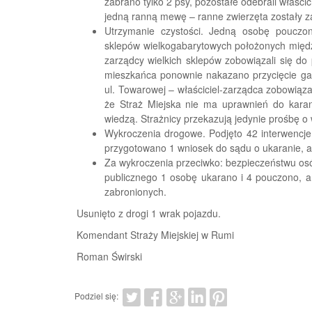
zabrano tylko 2 psy, pozostałe odebrali właści
jedną ranną mewę – ranne zwierzęta zostały z
Utrzymanie czystości. Jedną osobę pouczo
sklepów wielkogabarytowych położonych międz
zarządcy wielkich sklepów zobowiązali się do 
mieszkańca ponownie nakazano przycięcie gał
ul. Towarowej – właściciel-zarządca zobowiąza
że Straż Miejska nie ma uprawnień do karan
wiedzą. Strażnicy przekazują jedynie prośbę o 
Wykroczenia drogowe. Podjęto 42 interwencje
przygotowano 1 wniosek do sądu o ukaranie, 
Za wykroczenia przeciwko: bezpieczeństwu osó
publicznego 1 osobę ukarano i 4 pouczono, a
zabronionych.
Usunięto z drogi 1 wrak pojazdu.
Komendant Straży Miejskiej w Rumi
Roman Świrski
Podziel się: