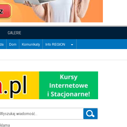
GALERIE
oda
Dom
Komunikaty
Info REGION
klama