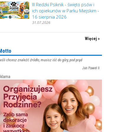
III Redzki Psiknik - święto psów i
ich opiekunów w Parku Miejskim -
16 sierpnia 2026
31.07.2026
Więcej »
Motto
eśli chcesz znaleźć źródło, musisz iść do góry, pod prąd
Jan Paweł II
klama