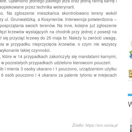
ciele. Ujawniono jednego padłego jeża oraz jedną ranną sarnę i
aopiekowane przez technika weterynarii.
no. Na zgłoszenie mieszkańca skontrolowano tereny wokół
y ul. Grunwaldzką, a Kosynierów. Interwencja potwierdzona –
posprzątania swoich terenów. Na inne, kolejne już zgłoszenie
ęzi krzewów wystających na chodnik przy jednej z posesji na
ł się przyciąć krzewy do 25 maja br. Należy tu zwrócić uwagę,
ia w przypadku nieprzycięcia krzewów, o czym nie wszyscy
wykonanie takiej czynności.
, które w 14 przypadkach zakończyły się mandatami karnymi,
a w pozostałych przypadkach udzielono kierowcom pouczeń.
b i mienia 3 osoby ukarano i 1 pouczono, urządzeniom użytku
 6 osób pouczono i 4 ukarano za palenie tytoniu w miejscach
W
Źródło: https://sm.rumia.pl