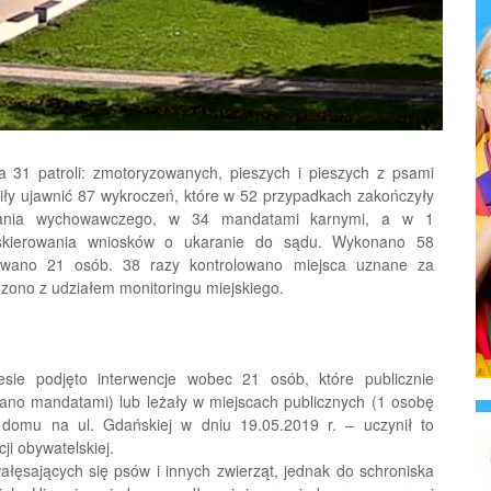
 31 patroli: zmotoryzowanych, pieszych i pieszych z psami
oliły ujawnić 87 wykroczeń, które w 52 przypadkach zakończyły
ywania wychowawczego, w 34 mandatami karnymi, a w 1
skierowania wniosków o ukaranie do sądu. Wykonano 58
ymowano 21 osób. 38 razy kontrolowano miejsca uznane za
zono z udziałem monitoringu miejskiego.
sie podjęto interwencje wobec 21 osób, które publicznie
ano mandatami) lub leżały w miejscach publicznych (1 osobę
omu na ul. Gdańskiej w dniu 19.05.2019 r. – uczynił to
i obywatelskiej.
ałęsających się psów i innych zwierząt, jednak do schroniska