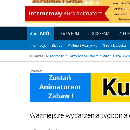
WIADOMOŚCI
BAZA FIRM
OGŁOSZENIA
ZLECE
Informacje
Biznes
Kultura i Rozrywka
Strefa Dziecka
Tu jesteś:
Wiadomości
Bezpieczne Miasto
Ważniejsze wydar
Reklama:
Ważniejsze wydarzenia tygodnia 