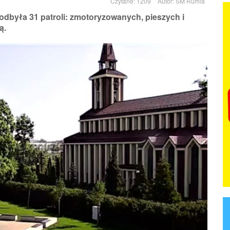
Czytane: 1209
Autor:
SM Rumia
dbyła 31 patroli: zmotoryzowanych, pieszych i
ą.