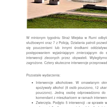
W minionym tygodniu Straż Miejska w Rumi odbyła
służbowymi oraz 7 z Policją. Działania patroli pozw
się pouczeniami lub innymi środkami oddział
postępowaniem wyjaśniającym zmierzającym do 
interwencji zleconych przez obywateli. Wylegit
zagrożone. Cztery skuteczne interwencje przeprowad
Pozostałe wydarzenia:
Interwencje alkoholowe. W omawianym okre
spożywały alkohol (8 osób pouczono, 12 ukar
pouczono). Jedną osobę odprowadzono do d
komendant z mieszkańcem w ramach interwencj
Zwierzęta. Podjęto 5 interwencji –w sprawie w