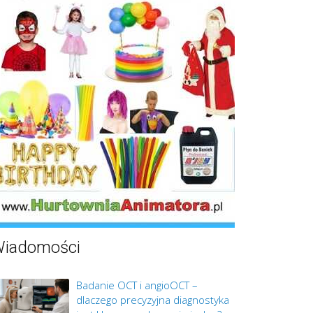
iadomości
Badanie OCT i angioOCT –
dlaczego precyzyjna diagnostyka