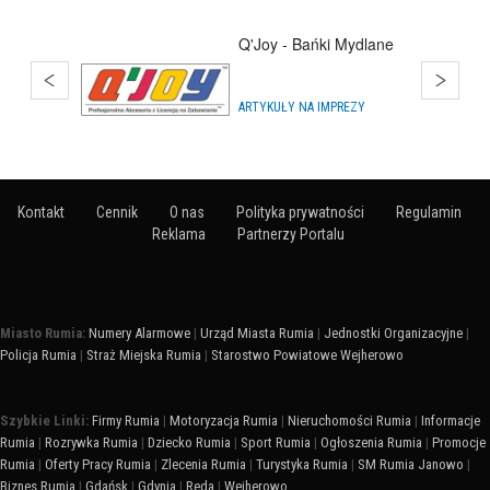
Hurtownia Animatora
HURTOWNIE
Kontakt
Cennik
O nas
Polityka prywatności
Regulamin
Reklama
Partnerzy Portalu
Miasto Rumia:
Numery Alarmowe
|
Urząd Miasta Rumia
|
Jednostki Organizacyjne
|
Policja Rumia
|
Straż Miejska Rumia
|
Starostwo Powiatowe Wejherowo
Szybkie Linki:
Firmy Rumia
|
Motoryzacja Rumia
|
Nieruchomości Rumia
|
Informacje
Rumia
|
Rozrywka Rumia
|
Dziecko Rumia
|
Sport Rumia
|
Ogłoszenia Rumia
|
Promocje
Rumia
|
Oferty Pracy Rumia
|
Zlecenia Rumia
|
Turystyka Rumia
|
SM Rumia Janowo
|
Biznes Rumia
|
Gdańsk
|
Gdynia
|
Reda
|
Wejherowo