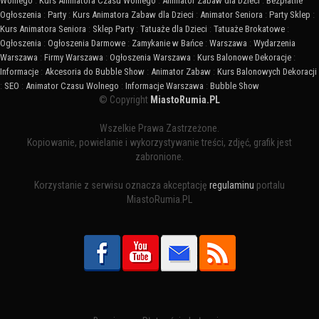
Wolnego
:
Kurs Animatora Czasu Wolnego
:
Animator Zabaw dla Dzieci
:
Bezpłatne
Ogłoszenia
:
Party
:
Kurs Animatora Zabaw dla Dzieci
:
Animator Seniora
:
Party Sklep
:
Kurs Animatora Seniora
:
Sklep Party
:
Tatuaże dla Dzieci
:
Tatuaże Brokatowe
:
Ogłoszenia
:
Ogłoszenia Darmowe
:
Zamykanie w Bańce
:
Warszawa
:
Wydarzenia
Warszawa
:
Firmy Warszawa
:
Ogłoszenia Warszawa
:
Kurs Balonowe Dekoracje
:
Informacje
:
Akcesoria do Bubble Show
:
Animator Zabaw
:
Kurs Balonowych Dekoracji
:
SEO
:
Animator Czasu Wolnego
:
Informacje Warszawa
:
Bubble Show
© Copyright
MiastoRumia.PL
Wszelkie Prawa Zastrzeżone.
Kopiowanie, powielanie i wykorzystywanie treści, zdjęć, grafik jest
zabronione.
Korzystanie z serwisu oznacza akceptację
regulaminu
portalu
MiastoRumia.PL