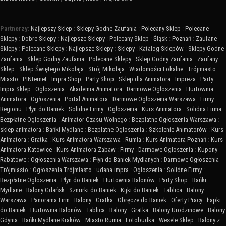
Partnerzy:
Najlepszy Sklep
:
Sklepy Godne Zaufania
:
Polecany Sklep
:
Polecane
Sklepy
:
Dobre Sklepy
:
Najlepsze Sklepy
:
Polecany Sklep
:
Śląsk
:
Poznań
:
Zaufane
Sklepy
:
Polecane Sklepy
:
Najlepsze Sklepy
:
Sklepy
:
Katalog Sklepów
:
Sklepy Godne
Zaufania
:
Sklep Godny Zaufania
:
Polecane Sklepy
:
Sklep Godny Zaufania
:
Zaufany
Sklep
:
Sklep Świętego Mikołaja
:
Strój Mikołaja
:
Wiadomości Lokalne
:
Trójmiasto
:
Miasto
:
PINternet
:
Impra Shop
:
Party Shop
:
Sklep dla Animatora
:
Impreza
:
Party
:
Impra Sklep
:
Ogłoszenia
:
Akademia Animatora
:
Darmowe Ogłoszenia
:
Hurtownia
Animatora
:
Ogłoszenia
:
Portal Animatora
:
Darmowe Ogłoszenia Warszawa
:
Firmy
Regionu
:
Płyn do Baniek
:
Solidne Firmy
:
Ogłoszenia
:
Kurs Animatora
:
Solidna Firma
:
Bezpłatne Ogłoszenia
:
Animator Czasu Wolnego
:
Bezpłatne Ogłoszenia Warszawa
:
sklep animatora
:
Bańki Mydlane
:
Bezpłatne Ogłoszenia
:
Szkolenie Animatorów
:
Kurs
Animatora
:
Gratka
:
Kurs Animatora Warszawa
:
Rumia
:
Kurs Animatora Poznań
:
Kurs
Animatora Katowice
:
Kurs Animatora Zabaw
:
Firmy
:
Darmowe Ogłoszenia
:
Kupony
Rabatowe
:
Ogłoszenia Warszawa
:
Płyn do Baniek Mydlanych
:
Darmowe Ogłoszenia
Trójmiasto
:
Ogłoszenia Trójmiasto
:
udana impra
:
Ogłoszenia
:
Solidne Firmy
:
Bezpłatne Ogłoszenia
:
Płyn do Baniek
:
Hurtownia Balonów
:
Party Shop
:
Bańki
Mydlane
:
Balony Gdańsk
:
Sznurki do Baniek
:
Kijki do Baniek
:
Tablica
:
Balony
Warszawa
:
Panorama Firm
:
Balony
:
Gratka
:
Obręcze do Baniek
:
Oferty Pracy
:
Łapki
do Baniek
:
Hurtownia Balonów
:
Tablica
:
Balony
:
Gratka
:
Balony Urodzinowe
:
Balony
Gdynia
:
Bańki Mydlane Kraków
:
Miasto Rumia
:
Fotobudka
:
Wesele Sklep
:
Balony z