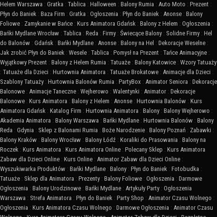
Helem Warszawa
:
Gratka
:
Tablica
:
Halloween
:
Balony Rumia
:
Auto Moto
:
Prezent
:
Płyn do Baniek
:
Baza Firm
:
Gratka
:
Ogłoszenia
:
Płyn do Baniek
:
Anonse
:
Balony
Foliowe
:
Zamykanie w Bańce
:
Kurs Animatora Gdańsk
:
Balony z Helem
:
Ogłoszenia
:
Bańki Mydlane Wrocław
:
Tablica
:
Reda
:
Firmy
:
Świecące Balony
:
Solidne Firmy
:
Hel
do Balonów
:
Gdańsk
:
Bańki Mydlane
:
Anonse
:
Balony na Hel
:
Dekoracje Weselne
:
Jak zrobić Płyn do Baniek
:
Wesele
:
Tablica
:
Pomysł na Prezent
:
Tańce Animacyjne
:
Wyjątkowy Prezent
:
Balony z Helem Rumia
:
Tatuaże
:
Balony Katowice
:
Wzory Tatuaży
:
Tatuaże dla Dzieci
:
Hurtownia Animatora
:
Tatuaże Brokatowe
:
Animacje dla Dzieci
:
Szablony Tatuaży
:
Hurtownia Balonów Rumia
:
PartyBox
:
Animator Seniora
:
Dekoracje
Balonowe
:
Animacje Taneczne
:
Wejherowo
:
Walentynki
:
Animator
:
Dekoracje
Balonowe
:
Kurs Animatora
:
Balony z Helem
:
Anonse
:
Hurtownia Balonów
:
Kurs
Animatora Gdańsk
:
Katalog Firm
:
Hurtownia Animatora
:
Balony
:
Balony Wejherowo
:
Akademia Animatora
:
Balony Warszawa
:
Bańki Mydlane
:
Hurtownia Balonów
:
Balony
Reda
:
Gdynia
:
Sklep z Balonami Rumia
:
Boże Narodzenie
:
Balony Poznań
:
Zabawki
:
Balony Kraków
:
Balony Wrocław
:
Balony Łódź
:
Koraliki do Prasowania
:
Balony na
Roczek
:
Kurs Animatora
:
Kurs Animatora Online
:
Polecany Sklep
:
Kurs Animatora
Zabaw dla Dzieci Online
:
Kurs Online
:
Animator Zabaw dla Dzieci Online
:
Wyszukiwarka Produktów
:
Bańki Mydlane
:
Balony
:
Płyn do Baniek
:
Fotobudka
:
Tatuaże
:
Sklep dla Animatora
:
Prezenty
:
Balony Foliowe
:
Ogłoszenia
:
Darmowe
Ogłoszenia
:
Balony Urodzinowe
:
Bańki Mydlane
:
Artykuły Party
:
Ogłoszenia
Warszawa
:
Strefa Animatora
:
Płyn do Baniek
:
Party Shop
:
Animator Czasu Wolnego
:
Ogłoszenia
:
Kurs Animatora Czasu Wolnego
:
Darmowe Ogłoszenia
:
Animator Czasu