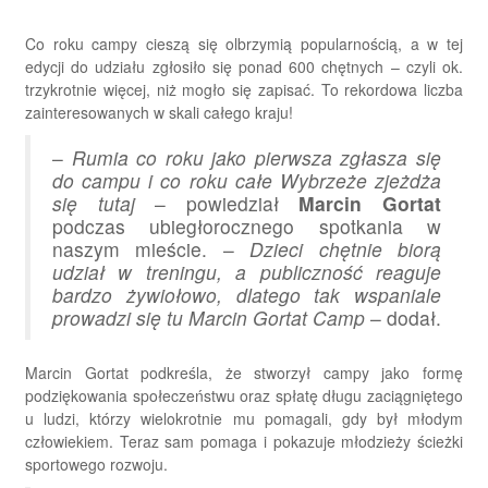
Co roku campy cieszą się olbrzymią popularnością, a w tej
edycji do udziału zgłosiło się ponad 600 chętnych – czyli ok.
trzykrotnie więcej, niż mogło się zapisać. To rekordowa liczba
zainteresowanych w skali całego kraju!
–
Rumia co roku jako pierwsza zgłasza się
do campu i co roku całe Wybrzeże zjeżdża
się tutaj
– powiedział
Marcin Gortat
podczas ubiegłorocznego spotkania w
naszym mieście. –
Dzieci chętnie biorą
udział w treningu, a publiczność reaguje
bardzo żywiołowo, dlatego tak wspaniale
prowadzi się tu Marcin Gortat Camp
– dodał.
Marcin Gortat podkreśla, że stworzył campy jako formę
podziękowania społeczeństwu oraz spłatę długu zaciągniętego
u ludzi, którzy wielokrotnie mu pomagali, gdy był młodym
człowiekiem. Teraz sam pomaga i pokazuje młodzieży ścieżki
sportowego rozwoju.