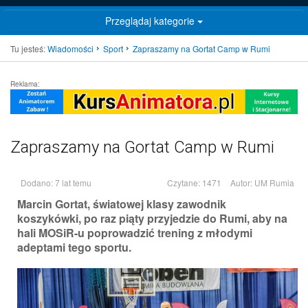
Przeglądaj kategorie
Tu jesteś:
Wiadomości
Sport
Zapraszamy na Gortat Camp w Rumi
Reklama:
Zapraszamy na Gortat Camp w Rumi
Dodano: 7 lat temu
Czytane: 1471
Autor:
UM Rumia
Marcin Gortat, światowej klasy zawodnik
koszykówki, po raz piąty przyjedzie do Rumi, aby na
hali MOSiR-u poprowadzić trening z młodymi
adeptami tego sportu.