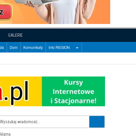
GALERIE
oda
Dom
Komunikaty
Info REGION
klama