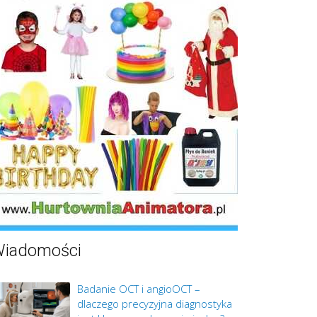
iadomości
Badanie OCT i angioOCT –
dlaczego precyzyjna diagnostyka