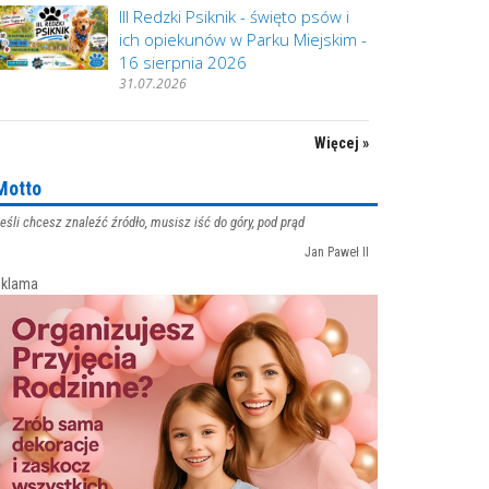
III Redzki Psiknik - święto psów i
ich opiekunów w Parku Miejskim -
16 sierpnia 2026
31.07.2026
Więcej »
Motto
eśli chcesz znaleźć źródło, musisz iść do góry, pod prąd
Jan Paweł II
klama