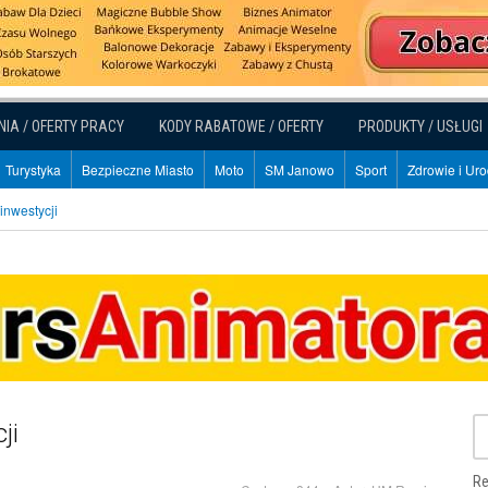
NIA / OFERTY PRACY
KODY RABATOWE / OFERTY
PRODUKTY / USŁUGI
Turystyka
Bezpieczne Miasto
Moto
SM Janowo
Sport
Zdrowie i Ur
inwestycji
ji
Re