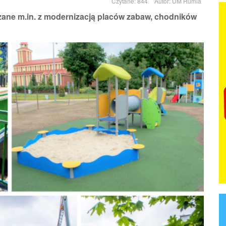
Czytane: 844
Autor:
UM Rumia
ązane m.in. z modernizacją placów zabaw, chodników