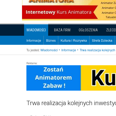
WIADOMOŚCI
BAZA FIRM
OGŁOSZENIA
ZLECE
Informacje
Biznes
Kultura i Rozrywka
Strefa Dziecka
Tu jesteś:
Wiadomości
Informacje
Trwa realizacja kolejnych 
Reklama:
Trwa realizacja kolejnych inwestyc