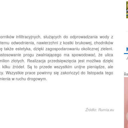
rników infiltracyjnych, służących do odprowadzania wody z
stemu odwodnienia, nawierzchni z kostki brukowej, chodników
ę także estetyka, dzięki zagospodarowaniu okolicznej zieleni.
zastosowanie progu zwalniającego ma spowodować, że ulica
J
ilion złotych. Realizacja przedsięwzięcia jest możliwa dzięki
 kilku źródeł. Są to przede wszystkim unijne pieniądze, ale
cy. Wszystkie prace powinny się zakończyć do listopada tego
Re
nienia w ruchu drogowym.
Źródło: Rumia.eu