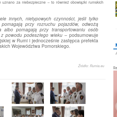
ów uznano za niebezpieczne – to również obowiązki rumskich
le innych, nietypowych czynności, jeśli tylko
. pomagają przy rozruchu pojazdów, odwożą
a albo pomagają przy transportowaniu osób
h z powodu podeszłego wieku
– podsumowuje
skiej w Rumi i jednocześnie zastępca prefekta
jskich Województwa Pomorskiego.
J
Źródło: Rumia.eu
Re