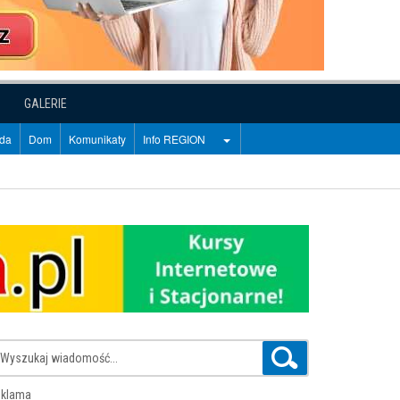
GALERIE
oda
Dom
Komunikaty
Info REGION
klama