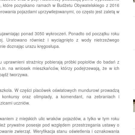
D, które pozyskano ramach w Budżetu Obywatelskiego z 2016
erowania pojazdami uprzywilejowanymi, co często jest zaletą w
i, ujawniając ponad 3050 wykroczeń. Ponadto od początku roku
nej. Uratowano również i wyciągnięto z wody nietrzeźwego
 nie doznając urazu kręgosłupa.
uprawnieni strażnicy pobierają próbki popiołów do badań z
in. na wniosek mieszkańców, którzy podejrzewają, że w ich
 bądź tworzywa.
edszkola. W części placówek oświatowych mundurowi prowadzą
ją konkursy oraz olimpiady, a komendant, na zebraniach i
zicami uczniów.
niem z miejskich ulic wraków pojazdów, a tylko w tym roku
wnież prywatne posesje pod względem przestrzegania ustawy o
owanie zwierząt. Weryfikacja stanu oświetlenia i oznakowania