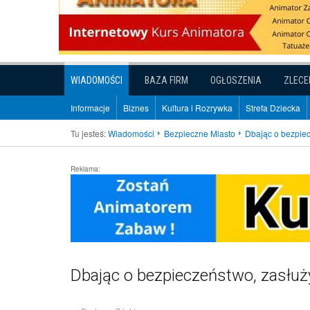
WIADOMOŚCI
BAZA FIRM
OGŁOSZENIA
ZLECE
Informacje
Biznes
Kultura i Rozrywka
Strefa Dziecka
Tu jesteś:
Wiadomości
Bezpieczne Miasto
Dbając o bezpiec
Reklama:
Dbając o bezpieczeństwo, zasłuży