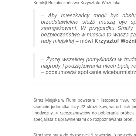
Komisji Bezpieczeństwa Krzysztofa Woźniaka.
–
Aby mieszkańcy mogli być obsłu
przedstawiciele służb muszą być sp
zaangażowani. W przypadku Straży M
bezpieczeństwo w mieście to wasza zas
rady miejskiej
– mówi
Krzysztof Woźn
–
Życzę wszelkiej pomyślności w trud
nagrody i podziękowania niech będą r
– podsumował spotkanie wiceburmistr
Straż Miejska w Rumi powstała 1 listopada 1990 r
Obecnie jednostka liczy 22 strażników, wśród nich j
medyczny, 4 rzeczoznawców do pobierania próbek 
specjalista z uprawnieniami do rozpoznawania broni,
Strażnicy mają do dyspozycji 5 rowerów, 3 pojazdy