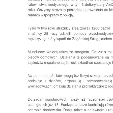
ratownictwa medycznego, w tym 3 defibrylatory AE
roku. Wszyscy strażnicy posiadają uprawnienia do ki
ramach współpracy z policją.
Tylko w tym roku strażnicy zrealizowali 1200 patrol
strażnicy 28 razy udzielili pomocy przedmedycz
mężczyznę, który wpadł do Zagórskiej Strugi, cudem
Mundurowi walczą także ze smogiem. Od 2018 roku 
pieców domowych. Działania te podejmowane są m.
sąsiedztwie spalane są śmieci, szkodliwe substancje
Na pomoc strażników mogą też liczyć szkoły i prz
prelekcje z dziećmi, organizują i przeprowadza
wywiadówkach, omawia działania profilaktyczne z rod
Do zadań mundurowych należy też nadzór nad usuwa
usunięto ich już 13. Funkcjonariusze kontrolują ró
ochronie środowiska. Dbają także o odławianie i rat