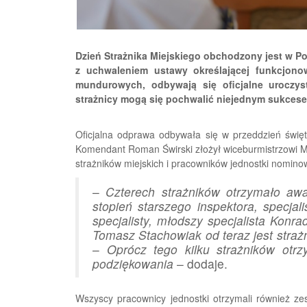
Dzień Strażnika Miejskiego obchodzony jest w Pol
z uchwaleniem ustawy określającej funkcjonow
mundurowych, odbywają się oficjalne uroczyst
strażnicy mogą się pochwalić niejednym sukcesem
Oficjalna odprawa odbywała się w przeddzień święt
Komendant Roman Świrski złożył wiceburmistrzowi 
strażników miejskich i pracowników jednostki nomin
–
Czterech strażników otrzymało a
stopień starszego inspektora, specja
specjalisty, młodszy specjalista Konrad
Tomasz Stachowiak od teraz jest straż
–
Oprócz tego kilku strażników otr
podziękowania
– dodaje.
Wszyscy pracownicy jednostki otrzymali również z