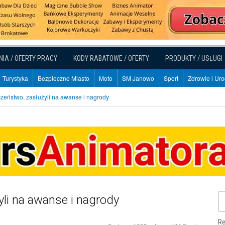
NIA / OFERTY PRACY
KODY RABATOWE / OFERTY
PRODUKTY / USŁUGI
Turystyka
Bezpieczne Miasto
Moto
SM Janowo
Sport
Zdrowie i Ur
zeństwo, zasłużyli na awanse i nagrody
li na awanse i nagrody
Re