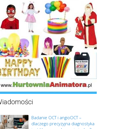
iadomości
Badanie OCT i angioOCT –
dlaczego precyzyjna diagnostyka