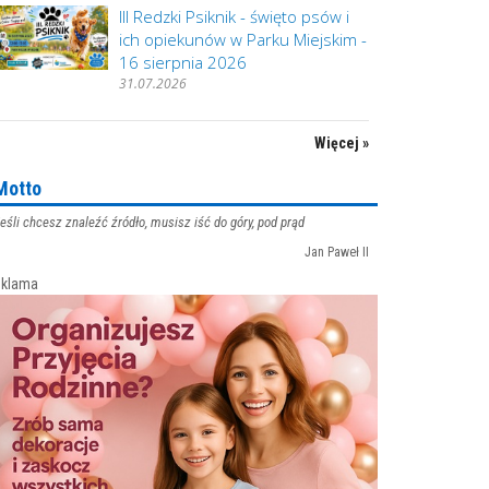
III Redzki Psiknik - święto psów i
ich opiekunów w Parku Miejskim -
16 sierpnia 2026
31.07.2026
Więcej »
Motto
eśli chcesz znaleźć źródło, musisz iść do góry, pod prąd
Jan Paweł II
klama