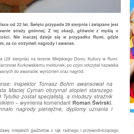
sce od 22 lat. Święto przypada 29 sierpnia i związane jest
anie straży gminnej. Z tej okazji, głównie z myślą o
ości. Nie inaczej dzieje się w przypadku Rumi, gdzie
, za co otrzymali nagrody i awanse.
a (28 sierpnia) na terenie Miejskiego Domu Kultury w Rumi.
Marcinowi Kurkowskiemu meldunek, po czym odczytał nazwiska
owanych do awansów, wyróżnień oraz nagród.
wanse: inspektor Tomasz Bohm awansował na
lista Maciej Cyman otrzymał stopień starszego
 Tylutko został specjalistą, a młodszy strażnik
nikiem
– wymienia komendant
Roman Świrski
.
zymało nagrody pieniężne, dyplomy uznania i
estawy miejskich gadżetów z rąk radnego i przewodniczącego