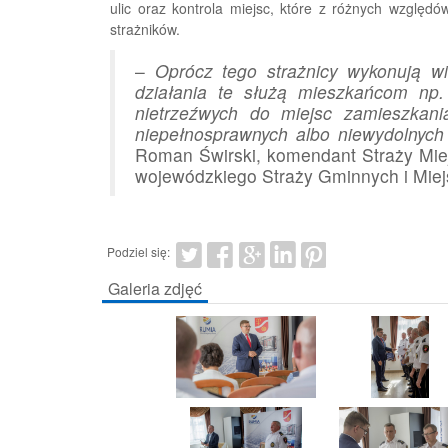
ulic oraz kontrola miejsc, które z różnych względ
strażników.
–
Oprócz tego strażnicy wykonują wie
działania te służą mieszkańcom np
nietrzeźwych do miejsc zamieszkani
niepełnosprawnych albo niewydolnyc
Roman Świrski, komendant Straży Miej
wojewódzkiego Straży Gminnych i Mie
Podziel się:
Galeria zdjęć