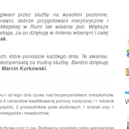
giwani przez służby na wysokim poziomie,
rawni, dobrze przygotowani merytorycznie i
iejskiej w Rumi tak właśnie jest. Większe
ługa, za co dziękuję w imieniu własnym i całej
iak
.
ach, które ponosicie każdego dnia. Te awanse,
ekompensatą za trudną służbę. Bardzo dziękuję
z
Marcin Kurkowski
.
oku i od tego dnia czuwa nad bezpieczeństwem mieszkańców.
W
est 8 ratowników kwalifikowanej pomocy medycznej i 1 ratownik
popiołu, 2 przewodników psów służbowych, 1 strażak oraz 1
 niewypałów i niewybuchów.
 służbowe oraz 2 psy. Radiowozy posiadają pełne wyposażenie