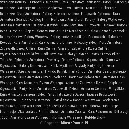
Szablony Tatuaży
:
Hurtownia Balonów Rumia
:
PartyBox
:
Animator Seniora
:
Dekoracje
Balonowe
:
Animacje Taneczne
:
Wejherowo
:
Walentynki
:
Animator
:
Dekoracje
Balonowe
:
Kurs Animatora
:
Balony z Helem
:
Anonse
:
Hurtownia Balonów
:
Kurs
Animatora Gdańsk
:
Katalog Firm
:
Hurtownia Animatora
:
Balony
:
Balony Wejherowo
:
Akademia Animatora
:
Balony Warszawa
:
Bańki Mydlane
:
Hurtownia Balonów
:
Balony
Reda
:
Gdynia
:
Sklep z Balonami Rumia
:
Boże Narodzenie
:
Balony Poznań
:
Zabawki
:
Balony Kraków
:
Balony Wrocław
:
Balony Łódź
:
Koraliki do Prasowania
:
Balony na
Roczek
:
Kurs Animatora
:
Kurs Animatora Online
:
Polecany Sklep
:
Kurs Animatora
Zabaw dla Dzieci Online
:
Kurs Online
:
Animator Zabaw dla Dzieci Online
:
Wyszukiwarka Produktów
:
Bańki Mydlane
:
Balony
:
Płyn do Baniek
:
Fotobudka
:
Tatuaże
:
Sklep dla Animatora
:
Prezenty
:
Balony Foliowe
:
Ogłoszenia
:
Darmowe
Ogłoszenia
:
Balony Urodzinowe
:
Bańki Mydlane
:
Artykuły Party
:
Ogłoszenia
Warszawa
:
Strefa Animatora
:
Płyn do Baniek
:
Party Shop
:
Animator Czasu Wolnego
:
Ogłoszenia
:
Kurs Animatora Czasu Wolnego
:
Darmowe Ogłoszenia
:
Animator Czasu
Wolnego
:
Kurs Animatora Czasu Wolnego
:
Animator Zabaw dla Dzieci
:
Bezpłatne
Ogłoszenia
:
Party
:
Kurs Animatora Zabaw dla Dzieci
:
Animator Seniora
:
Party Sklep
:
Kurs Animatora Seniora
:
Sklep Party
:
Tatuaże dla Dzieci
:
Tatuaże Brokatowe
:
Ogłoszenia
:
Ogłoszenia Darmowe
:
Zamykanie w Bańce
:
Warszawa
:
Wydarzenia
Warszawa
:
Firmy Warszawa
:
Ogłoszenia Warszawa
:
Kurs Balonowe Dekoracje
:
Informacje
:
Akcesoria do Bubble Show
:
Animator Zabaw
:
Kurs Balonowych Dekoracji
:
SEO
:
Animator Czasu Wolnego
:
Informacje Warszawa
:
Bubble Show
© Copyright
MiastoRumia.PL