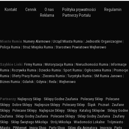
Kontakt
Cennik
O nas
Polityka prywatności
Regulamin
Reklama
Partnerzy Portalu
Miasto Rumia:
Numery Alarmowe
|
Urząd Miasta Rumia
|
Jednostki Organizacyjne
|
Policja Rumia
|
Straż Miejska Rumia
|
Starostwo Powiatowe Wejherowo
Szybkie Linki:
Firmy Rumia
|
Motoryzacja Rumia
|
Nieruchomości Rumia
|
Informacje
Rumia
|
Rozrywka Rumia
|
Dziecko Rumia
|
Sport Rumia
|
Ogłoszenia Rumia
|
Promocje
Rumia
|
Oferty Pracy Rumia
|
Zlecenia Rumia
|
Turystyka Rumia
|
SM Rumia Janowo
|
Biznes Rumia
|
Gdańsk
|
Gdynia
|
Reda
|
Wejherowo
Partnerzy:
Najlepszy Sklep
:
Sklepy Godne Zaufania
:
Polecany Sklep
:
Polecane
Sklepy
:
Dobre Sklepy
:
Najlepsze Sklepy
:
Polecany Sklep
:
Śląsk
:
Poznań
:
Zaufane
Sklepy
:
Polecane Sklepy
:
Najlepsze Sklepy
:
Sklepy
:
Katalog Sklepów
:
Sklepy Godne
Zaufania
:
Sklep Godny Zaufania
:
Polecane Sklepy
:
Sklep Godny Zaufania
:
Zaufany
Sklep
:
Sklep Świętego Mikołaja
:
Strój Mikołaja
:
Wiadomości Lokalne
:
Trójmiasto
:
Miasto
:
PINternet
:
Impra Shop
:
Party Shop
:
Sklep dla Animatora
:
Impreza
:
Party
: