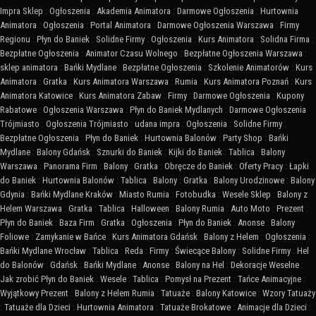
Impra Sklep
:
Ogłoszenia
:
Akademia Animatora
:
Darmowe Ogłoszenia
:
Hurtownia
Animatora
:
Ogłoszenia
:
Portal Animatora
:
Darmowe Ogłoszenia Warszawa
:
Firmy
Regionu
:
Płyn do Baniek
:
Solidne Firmy
:
Ogłoszenia
:
Kurs Animatora
:
Solidna Firma
:
Bezpłatne Ogłoszenia
:
Animator Czasu Wolnego
:
Bezpłatne Ogłoszenia Warszawa
:
sklep animatora
:
Bańki Mydlane
:
Bezpłatne Ogłoszenia
:
Szkolenie Animatorów
:
Kurs
Animatora
:
Gratka
:
Kurs Animatora Warszawa
:
Rumia
:
Kurs Animatora Poznań
:
Kurs
Animatora Katowice
:
Kurs Animatora Zabaw
:
Firmy
:
Darmowe Ogłoszenia
:
Kupony
Rabatowe
:
Ogłoszenia Warszawa
:
Płyn do Baniek Mydlanych
:
Darmowe Ogłoszenia
Trójmiasto
:
Ogłoszenia Trójmiasto
:
udana impra
:
Ogłoszenia
:
Solidne Firmy
:
Bezpłatne Ogłoszenia
:
Płyn do Baniek
:
Hurtownia Balonów
:
Party Shop
:
Bańki
Mydlane
:
Balony Gdańsk
:
Sznurki do Baniek
:
Kijki do Baniek
:
Tablica
:
Balony
Warszawa
:
Panorama Firm
:
Balony
:
Gratka
:
Obręcze do Baniek
:
Oferty Pracy
:
Łapki
do Baniek
:
Hurtownia Balonów
:
Tablica
:
Balony
:
Gratka
:
Balony Urodzinowe
:
Balony
Gdynia
:
Bańki Mydlane Kraków
:
Miasto Rumia
:
Fotobudka
:
Wesele Sklep
:
Balony z
Helem Warszawa
:
Gratka
:
Tablica
:
Halloween
:
Balony Rumia
:
Auto Moto
:
Prezent
:
Płyn do Baniek
:
Baza Firm
:
Gratka
:
Ogłoszenia
:
Płyn do Baniek
:
Anonse
:
Balony
Foliowe
:
Zamykanie w Bańce
:
Kurs Animatora Gdańsk
:
Balony z Helem
:
Ogłoszenia
:
Bańki Mydlane Wrocław
:
Tablica
:
Reda
:
Firmy
:
Świecące Balony
:
Solidne Firmy
:
Hel
do Balonów
:
Gdańsk
:
Bańki Mydlane
:
Anonse
:
Balony na Hel
:
Dekoracje Weselne
:
Jak zrobić Płyn do Baniek
:
Wesele
:
Tablica
:
Pomysł na Prezent
:
Tańce Animacyjne
:
Wyjątkowy Prezent
:
Balony z Helem Rumia
:
Tatuaże
:
Balony Katowice
:
Wzory Tatuaży
:
Tatuaże dla Dzieci
:
Hurtownia Animatora
:
Tatuaże Brokatowe
:
Animacje dla Dzieci
: