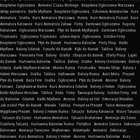
Bezpłatne Ogłoszenia
:
Animator Czasu Wolnego
:
Bezpłatne Ogłoszenia Warszawa
:
sklep animatora
:
Bańki Mydlane
:
Bezpłatne Ogłoszenia
:
Szkolenie Animatorów
:
Kurs
Animatora
:
Gratka
:
Kurs Animatora Warszawa
:
Rumia
:
Kurs Animatora Poznań
:
Kurs
Animatora Katowice
:
Kurs Animatora Zabaw
:
Firmy
:
Darmowe Ogłoszenia
:
Kupony
Rabatowe
:
Ogłoszenia Warszawa
:
Płyn do Baniek Mydlanych
:
Darmowe Ogłoszenia
Trójmiasto
:
Ogłoszenia Trójmiasto
:
udana impra
:
Ogłoszenia
:
Solidne Firmy
:
Bezpłatne Ogłoszenia
:
Płyn do Baniek
:
Hurtownia Balonów
:
Party Shop
:
Bańki
Mydlane
:
Balony Gdańsk
:
Sznurki do Baniek
:
Kijki do Baniek
:
Tablica
:
Balony
Warszawa
:
Panorama Firm
:
Balony
:
Gratka
:
Obręcze do Baniek
:
Oferty Pracy
:
Łapki
do Baniek
:
Hurtownia Balonów
:
Tablica
:
Balony
:
Gratka
:
Balony Urodzinowe
:
Balony
Gdynia
:
Bańki Mydlane Kraków
:
Miasto Rumia
:
Fotobudka
:
Wesele Sklep
:
Balony z
Helem Warszawa
:
Gratka
:
Tablica
:
Halloween
:
Balony Rumia
:
Auto Moto
:
Prezent
:
Płyn do Baniek
:
Baza Firm
:
Gratka
:
Ogłoszenia
:
Płyn do Baniek
:
Anonse
:
Balony
Foliowe
:
Zamykanie w Bańce
:
Kurs Animatora Gdańsk
:
Balony z Helem
:
Ogłoszenia
:
Bańki Mydlane Wrocław
:
Tablica
:
Reda
:
Firmy
:
Świecące Balony
:
Solidne Firmy
:
Hel
do Balonów
:
Gdańsk
:
Bańki Mydlane
:
Anonse
:
Balony na Hel
:
Dekoracje Weselne
:
Jak zrobić Płyn do Baniek
:
Wesele
:
Tablica
:
Pomysł na Prezent
:
Tańce Animacyjne
:
Wyjątkowy Prezent
:
Balony z Helem Rumia
:
Tatuaże
:
Balony Katowice
:
Wzory Tatuaży
:
Tatuaże dla Dzieci
:
Hurtownia Animatora
:
Tatuaże Brokatowe
:
Animacje dla Dzieci
:
Szablony Tatuaży
:
Hurtownia Balonów Rumia
:
PartyBox
:
Animator Seniora
:
Dekoracje
Balonowe
:
Animacje Taneczne
:
Wejherowo
:
Walentynki
:
Animator
:
Dekoracje
Balonowe
:
Kurs Animatora
:
Balony z Helem
:
Anonse
:
Hurtownia Balonów
:
Kurs