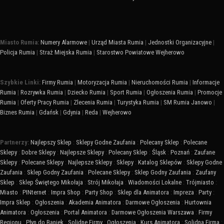
Miasto Rumia:
Numery Alarmowe
|
Urząd Miasta Rumia
|
Jednostki Organizacyjne
|
Policja Rumia
|
Straż Miejska Rumia
|
Starostwo Powiatowe Wejherowo
Szybkie Linki:
Firmy Rumia
|
Motoryzacja Rumia
|
Nieruchomości Rumia
|
Informacje
Rumia
|
Rozrywka Rumia
|
Dziecko Rumia
|
Sport Rumia
|
Ogłoszenia Rumia
|
Promocje
Rumia
|
Oferty Pracy Rumia
|
Zlecenia Rumia
|
Turystyka Rumia
|
SM Rumia Janowo
|
Biznes Rumia
|
Gdańsk
|
Gdynia
|
Reda
|
Wejherowo
Partnerzy:
Najlepszy Sklep
:
Sklepy Godne Zaufania
:
Polecany Sklep
:
Polecane
Sklepy
:
Dobre Sklepy
:
Najlepsze Sklepy
:
Polecany Sklep
:
Śląsk
:
Poznań
:
Zaufane
Sklepy
:
Polecane Sklepy
:
Najlepsze Sklepy
:
Sklepy
:
Katalog Sklepów
:
Sklepy Godne
Zaufania
:
Sklep Godny Zaufania
:
Polecane Sklepy
:
Sklep Godny Zaufania
:
Zaufany
Sklep
:
Sklep Świętego Mikołaja
:
Strój Mikołaja
:
Wiadomości Lokalne
:
Trójmiasto
:
Miasto
:
PINternet
:
Impra Shop
:
Party Shop
:
Sklep dla Animatora
:
Impreza
:
Party
:
Impra Sklep
:
Ogłoszenia
:
Akademia Animatora
:
Darmowe Ogłoszenia
:
Hurtownia
Animatora
:
Ogłoszenia
:
Portal Animatora
:
Darmowe Ogłoszenia Warszawa
:
Firmy
Regionu
:
Płyn do Baniek
:
Solidne Firmy
:
Ogłoszenia
:
Kurs Animatora
:
Solidna Firma
: