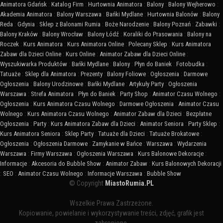
Animatora Gdańsk
:
Katalog Firm
:
Hurtownia Animatora
:
Balony
:
Balony Wejherowo
:
Akademia Animatora
:
Balony Warszawa
:
Bańki Mydlane
:
Hurtownia Balonów
:
Balony
Reda
:
Gdynia
:
Sklep z Balonami Rumia
:
Boże Narodzenie
:
Balony Poznań
:
Zabawki
:
Balony Kraków
:
Balony Wrocław
:
Balony Łódź
:
Koraliki do Prasowania
:
Balony na
Roczek
:
Kurs Animatora
:
Kurs Animatora Online
:
Polecany Sklep
:
Kurs Animatora
Zabaw dla Dzieci Online
:
Kurs Online
:
Animator Zabaw dla Dzieci Online
:
Wyszukiwarka Produktów
:
Bańki Mydlane
:
Balony
:
Płyn do Baniek
:
Fotobudka
:
Tatuaże
:
Sklep dla Animatora
:
Prezenty
:
Balony Foliowe
:
Ogłoszenia
:
Darmowe
Ogłoszenia
:
Balony Urodzinowe
:
Bańki Mydlane
:
Artykuły Party
:
Ogłoszenia
Warszawa
:
Strefa Animatora
:
Płyn do Baniek
:
Party Shop
:
Animator Czasu Wolnego
:
Ogłoszenia
:
Kurs Animatora Czasu Wolnego
:
Darmowe Ogłoszenia
:
Animator Czasu
Wolnego
:
Kurs Animatora Czasu Wolnego
:
Animator Zabaw dla Dzieci
:
Bezpłatne
Ogłoszenia
:
Party
:
Kurs Animatora Zabaw dla Dzieci
:
Animator Seniora
:
Party Sklep
:
Kurs Animatora Seniora
:
Sklep Party
:
Tatuaże dla Dzieci
:
Tatuaże Brokatowe
:
Ogłoszenia
:
Ogłoszenia Darmowe
:
Zamykanie w Bańce
:
Warszawa
:
Wydarzenia
Warszawa
:
Firmy Warszawa
:
Ogłoszenia Warszawa
:
Kurs Balonowe Dekoracje
:
Informacje
:
Akcesoria do Bubble Show
:
Animator Zabaw
:
Kurs Balonowych Dekoracji
:
SEO
:
Animator Czasu Wolnego
:
Informacje Warszawa
:
Bubble Show
© Copyright
MiastoRumia.PL
Wszelkie Prawa Zastrzeżone.
Kopiowanie, powielanie i wykorzystywanie treści, zdjęć, grafik jest