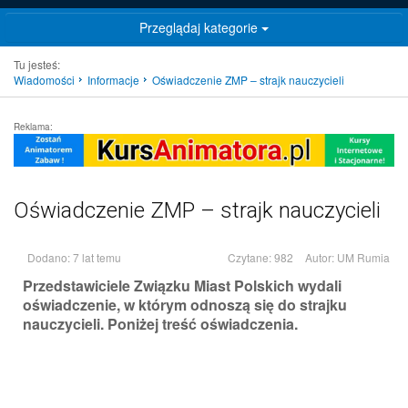
Przeglądaj kategorie
Tu jesteś:
Wiadomości
Informacje
Oświadczenie ZMP – strajk nauczycieli
Reklama:
Oświadczenie ZMP – strajk nauczycieli
Dodano: 7 lat temu
Czytane: 982
Autor:
UM Rumia
Przedstawiciele Związku Miast Polskich wydali
oświadczenie, w którym odnoszą się do strajku
nauczycieli. Poniżej treść oświadczenia.