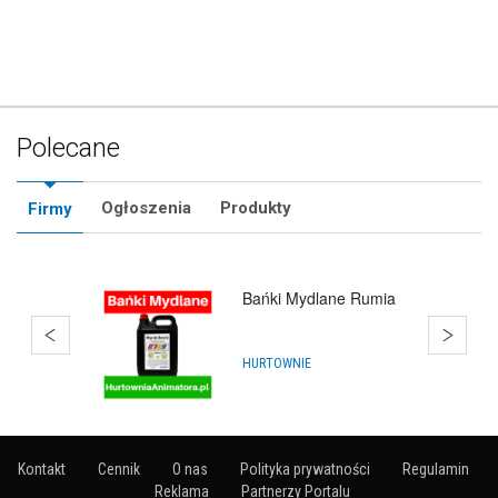
Polecane
Ogłoszenia
Produkty
Firmy
Balony Rumia
ARTYKUŁY NA IMPREZY
Kontakt
Cennik
O nas
Polityka prywatności
Regulamin
Reklama
Partnerzy Portalu