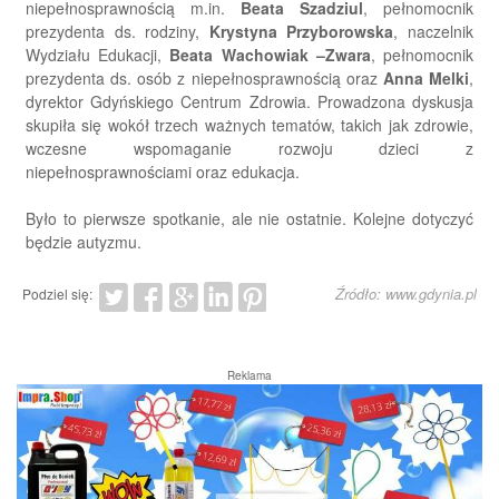
niepełnosprawnością m.in.
Beata Szadziul
, pełnomocnik
prezydenta ds. rodziny,
Krystyna Przyborowska
, naczelnik
Wydziału Edukacji,
Beata Wachowiak –Zwara
, pełnomocnik
prezydenta ds. osób z niepełnosprawnością oraz
Anna Melki
,
dyrektor Gdyńskiego Centrum Zdrowia. Prowadzona dyskusja
skupiła się wokół trzech ważnych tematów, takich jak zdrowie,
wczesne wspomaganie rozwoju dzieci z
niepełnosprawnościami oraz edukacja.
Było to pierwsze spotkanie, ale nie ostatnie. Kolejne dotyczyć
będzie autyzmu.
Źródło: www.gdynia.pl
Podziel się:
Reklama