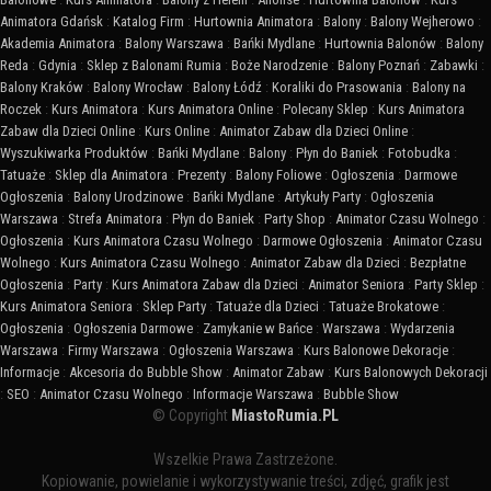
Animatora Gdańsk
:
Katalog Firm
:
Hurtownia Animatora
:
Balony
:
Balony Wejherowo
:
Akademia Animatora
:
Balony Warszawa
:
Bańki Mydlane
:
Hurtownia Balonów
:
Balony
Reda
:
Gdynia
:
Sklep z Balonami Rumia
:
Boże Narodzenie
:
Balony Poznań
:
Zabawki
:
Balony Kraków
:
Balony Wrocław
:
Balony Łódź
:
Koraliki do Prasowania
:
Balony na
Roczek
:
Kurs Animatora
:
Kurs Animatora Online
:
Polecany Sklep
:
Kurs Animatora
Zabaw dla Dzieci Online
:
Kurs Online
:
Animator Zabaw dla Dzieci Online
:
Wyszukiwarka Produktów
:
Bańki Mydlane
:
Balony
:
Płyn do Baniek
:
Fotobudka
:
Tatuaże
:
Sklep dla Animatora
:
Prezenty
:
Balony Foliowe
:
Ogłoszenia
:
Darmowe
Ogłoszenia
:
Balony Urodzinowe
:
Bańki Mydlane
:
Artykuły Party
:
Ogłoszenia
Warszawa
:
Strefa Animatora
:
Płyn do Baniek
:
Party Shop
:
Animator Czasu Wolnego
:
Ogłoszenia
:
Kurs Animatora Czasu Wolnego
:
Darmowe Ogłoszenia
:
Animator Czasu
Wolnego
:
Kurs Animatora Czasu Wolnego
:
Animator Zabaw dla Dzieci
:
Bezpłatne
Ogłoszenia
:
Party
:
Kurs Animatora Zabaw dla Dzieci
:
Animator Seniora
:
Party Sklep
:
Kurs Animatora Seniora
:
Sklep Party
:
Tatuaże dla Dzieci
:
Tatuaże Brokatowe
:
Ogłoszenia
:
Ogłoszenia Darmowe
:
Zamykanie w Bańce
:
Warszawa
:
Wydarzenia
Warszawa
:
Firmy Warszawa
:
Ogłoszenia Warszawa
:
Kurs Balonowe Dekoracje
:
Informacje
:
Akcesoria do Bubble Show
:
Animator Zabaw
:
Kurs Balonowych Dekoracji
:
SEO
:
Animator Czasu Wolnego
:
Informacje Warszawa
:
Bubble Show
© Copyright
MiastoRumia.PL
Wszelkie Prawa Zastrzeżone.
Kopiowanie, powielanie i wykorzystywanie treści, zdjęć, grafik jest