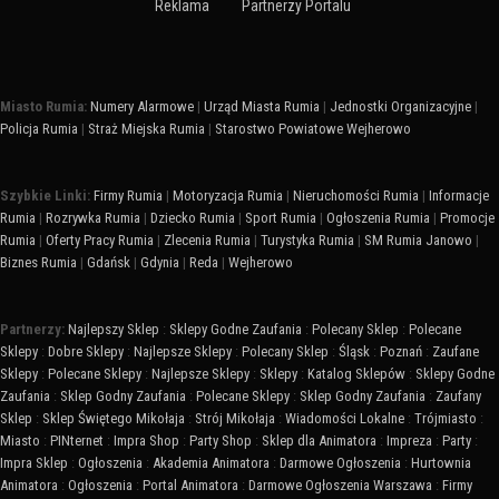
Reklama
Partnerzy Portalu
Miasto Rumia:
Numery Alarmowe
|
Urząd Miasta Rumia
|
Jednostki Organizacyjne
|
Policja Rumia
|
Straż Miejska Rumia
|
Starostwo Powiatowe Wejherowo
Szybkie Linki:
Firmy Rumia
|
Motoryzacja Rumia
|
Nieruchomości Rumia
|
Informacje
Rumia
|
Rozrywka Rumia
|
Dziecko Rumia
|
Sport Rumia
|
Ogłoszenia Rumia
|
Promocje
Rumia
|
Oferty Pracy Rumia
|
Zlecenia Rumia
|
Turystyka Rumia
|
SM Rumia Janowo
|
Biznes Rumia
|
Gdańsk
|
Gdynia
|
Reda
|
Wejherowo
Partnerzy:
Najlepszy Sklep
:
Sklepy Godne Zaufania
:
Polecany Sklep
:
Polecane
Sklepy
:
Dobre Sklepy
:
Najlepsze Sklepy
:
Polecany Sklep
:
Śląsk
:
Poznań
:
Zaufane
Sklepy
:
Polecane Sklepy
:
Najlepsze Sklepy
:
Sklepy
:
Katalog Sklepów
:
Sklepy Godne
Zaufania
:
Sklep Godny Zaufania
:
Polecane Sklepy
:
Sklep Godny Zaufania
:
Zaufany
Sklep
:
Sklep Świętego Mikołaja
:
Strój Mikołaja
:
Wiadomości Lokalne
:
Trójmiasto
:
Miasto
:
PINternet
:
Impra Shop
:
Party Shop
:
Sklep dla Animatora
:
Impreza
:
Party
:
Impra Sklep
:
Ogłoszenia
:
Akademia Animatora
:
Darmowe Ogłoszenia
:
Hurtownia
Animatora
:
Ogłoszenia
:
Portal Animatora
:
Darmowe Ogłoszenia Warszawa
:
Firmy