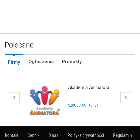
Polecane
Ogłoszenia
Produkty
Firmy
Balony Gdynia Wiczlino
IMPREZY, WYDARZENIA
Kontakt
Cennik
O nas
Polityka prywatności
Regulamin