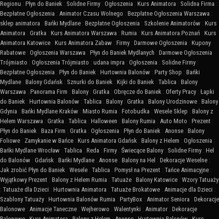
Regionu
:
Płyn do Baniek
:
Solidne Firmy
:
Ogłoszenia
:
Kurs Animatora
:
Solidna Firma
:
Bezpłatne Ogłoszenia
:
Animator Czasu Wolnego
:
Bezpłatne Ogłoszenia Warszawa
:
sklep animatora
:
Bańki Mydlane
:
Bezpłatne Ogłoszenia
:
Szkolenie Animatorów
:
Kurs
Animatora
:
Gratka
:
Kurs Animatora Warszawa
:
Rumia
:
Kurs Animatora Poznań
:
Kurs
Animatora Katowice
:
Kurs Animatora Zabaw
:
Firmy
:
Darmowe Ogłoszenia
:
Kupony
Rabatowe
:
Ogłoszenia Warszawa
:
Płyn do Baniek Mydlanych
:
Darmowe Ogłoszenia
Trójmiasto
:
Ogłoszenia Trójmiasto
:
udana impra
:
Ogłoszenia
:
Solidne Firmy
:
Bezpłatne Ogłoszenia
:
Płyn do Baniek
:
Hurtownia Balonów
:
Party Shop
:
Bańki
Mydlane
:
Balony Gdańsk
:
Sznurki do Baniek
:
Kijki do Baniek
:
Tablica
:
Balony
Warszawa
:
Panorama Firm
:
Balony
:
Gratka
:
Obręcze do Baniek
:
Oferty Pracy
:
Łapki
do Baniek
:
Hurtownia Balonów
:
Tablica
:
Balony
:
Gratka
:
Balony Urodzinowe
:
Balony
Gdynia
:
Bańki Mydlane Kraków
:
Miasto Rumia
:
Fotobudka
:
Wesele Sklep
:
Balony z
Helem Warszawa
:
Gratka
:
Tablica
:
Halloween
:
Balony Rumia
:
Auto Moto
:
Prezent
:
Płyn do Baniek
:
Baza Firm
:
Gratka
:
Ogłoszenia
:
Płyn do Baniek
:
Anonse
:
Balony
Foliowe
:
Zamykanie w Bańce
:
Kurs Animatora Gdańsk
:
Balony z Helem
:
Ogłoszenia
:
Bańki Mydlane Wrocław
:
Tablica
:
Reda
:
Firmy
:
Świecące Balony
:
Solidne Firmy
:
Hel
do Balonów
:
Gdańsk
:
Bańki Mydlane
:
Anonse
:
Balony na Hel
:
Dekoracje Weselne
:
Jak zrobić Płyn do Baniek
:
Wesele
:
Tablica
:
Pomysł na Prezent
:
Tańce Animacyjne
:
Wyjątkowy Prezent
:
Balony z Helem Rumia
:
Tatuaże
:
Balony Katowice
:
Wzory Tatuaży
:
Tatuaże dla Dzieci
:
Hurtownia Animatora
:
Tatuaże Brokatowe
:
Animacje dla Dzieci
:
Szablony Tatuaży
:
Hurtownia Balonów Rumia
:
PartyBox
:
Animator Seniora
:
Dekoracje
Balonowe
:
Animacje Taneczne
:
Wejherowo
:
Walentynki
:
Animator
:
Dekoracje
Balonowe
:
Kurs Animatora
:
Balony z Helem
:
Anonse
:
Hurtownia Balonów
:
Kurs