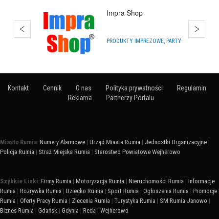
Bańki Mydlane
HURTOWNIE
Kontakt
Cennik
O nas
Polityka prywatności
Regulamin
Reklama
Partnerzy Portalu
Miasto Rumia:
Numery Alarmowe
|
Urząd Miasta Rumia
|
Jednostki Organizacyjne
|
Policja Rumia
|
Straż Miejska Rumia
|
Starostwo Powiatowe Wejherowo
Szybkie Linki:
Firmy Rumia
|
Motoryzacja Rumia
|
Nieruchomości Rumia
|
Informacje
Rumia
|
Rozrywka Rumia
|
Dziecko Rumia
|
Sport Rumia
|
Ogłoszenia Rumia
|
Promocje
Rumia
|
Oferty Pracy Rumia
|
Zlecenia Rumia
|
Turystyka Rumia
|
SM Rumia Janowo
|
Biznes Rumia
|
Gdańsk
|
Gdynia
|
Reda
|
Wejherowo