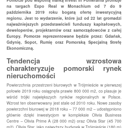
Pomorze pod wspólną marką Invest in Pomerania promuje
na targach Expo Real w Monachium od 7 do 9
października 2019 roku bogatą ofertę inwestycyjną
regionu. Jest to wydarzenie, które już od 22 lat gromadzi
najważniejszych przedstawicieli funduszy kapitałowych,
deweloperów, projektantów oraz samorządowców z całej
Europy. Pomorze reprezentowane będzie przez: Gdańsk,
Gdynię, Sopot, Rumię oraz Pomorską Specjalną Strefę
Ekonomiczną.
Tendencja wzrostowa
charakteryzuje pomorski rynek
nieruchomości
Powierzchnia przestrzeni biurowych w Trójmieście w pierwszej
połowie 2019 roku osiągnęła prawie 800 000 m2, co plasuje je
wśród trójki największych rynków regionalnych w Polsce.
Wzrost ten obserwowany jest stale od 2010 roku. Nowe zasoby
powierzchni biurowej w 2018 roku – 77 000 m2 – udostępniono
głównie dzięki inwestycjom w kompleksie Olivia Business
Centre – Olivia Prime A (28 000 m2) oraz Olivia Star (45 700
m2). Olivia Star, jako najwyższy budynek w Trójmieście (180 m)