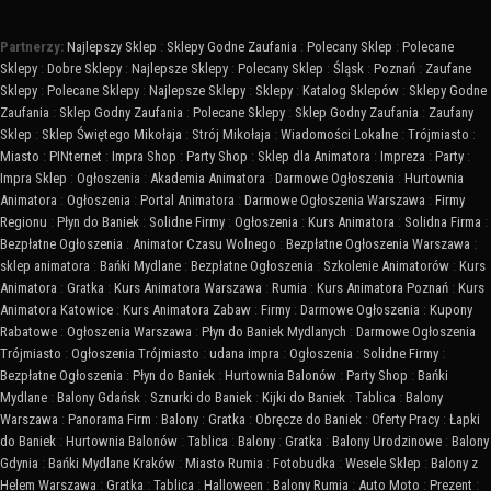
Partnerzy:
Najlepszy Sklep
:
Sklepy Godne Zaufania
:
Polecany Sklep
:
Polecane
Sklepy
:
Dobre Sklepy
:
Najlepsze Sklepy
:
Polecany Sklep
:
Śląsk
:
Poznań
:
Zaufane
Sklepy
:
Polecane Sklepy
:
Najlepsze Sklepy
:
Sklepy
:
Katalog Sklepów
:
Sklepy Godne
Zaufania
:
Sklep Godny Zaufania
:
Polecane Sklepy
:
Sklep Godny Zaufania
:
Zaufany
Sklep
:
Sklep Świętego Mikołaja
:
Strój Mikołaja
:
Wiadomości Lokalne
:
Trójmiasto
:
Miasto
:
PINternet
:
Impra Shop
:
Party Shop
:
Sklep dla Animatora
:
Impreza
:
Party
:
Impra Sklep
:
Ogłoszenia
:
Akademia Animatora
:
Darmowe Ogłoszenia
:
Hurtownia
Animatora
:
Ogłoszenia
:
Portal Animatora
:
Darmowe Ogłoszenia Warszawa
:
Firmy
Regionu
:
Płyn do Baniek
:
Solidne Firmy
:
Ogłoszenia
:
Kurs Animatora
:
Solidna Firma
:
Bezpłatne Ogłoszenia
:
Animator Czasu Wolnego
:
Bezpłatne Ogłoszenia Warszawa
:
sklep animatora
:
Bańki Mydlane
:
Bezpłatne Ogłoszenia
:
Szkolenie Animatorów
:
Kurs
Animatora
:
Gratka
:
Kurs Animatora Warszawa
:
Rumia
:
Kurs Animatora Poznań
:
Kurs
Animatora Katowice
:
Kurs Animatora Zabaw
:
Firmy
:
Darmowe Ogłoszenia
:
Kupony
Rabatowe
:
Ogłoszenia Warszawa
:
Płyn do Baniek Mydlanych
:
Darmowe Ogłoszenia
Trójmiasto
:
Ogłoszenia Trójmiasto
:
udana impra
:
Ogłoszenia
:
Solidne Firmy
:
Bezpłatne Ogłoszenia
:
Płyn do Baniek
:
Hurtownia Balonów
:
Party Shop
:
Bańki
Mydlane
:
Balony Gdańsk
:
Sznurki do Baniek
:
Kijki do Baniek
:
Tablica
:
Balony
Warszawa
:
Panorama Firm
:
Balony
:
Gratka
:
Obręcze do Baniek
:
Oferty Pracy
:
Łapki
do Baniek
:
Hurtownia Balonów
:
Tablica
:
Balony
:
Gratka
:
Balony Urodzinowe
:
Balony
Gdynia
:
Bańki Mydlane Kraków
:
Miasto Rumia
:
Fotobudka
:
Wesele Sklep
:
Balony z
Helem Warszawa
:
Gratka
:
Tablica
:
Halloween
:
Balony Rumia
:
Auto Moto
:
Prezent
: