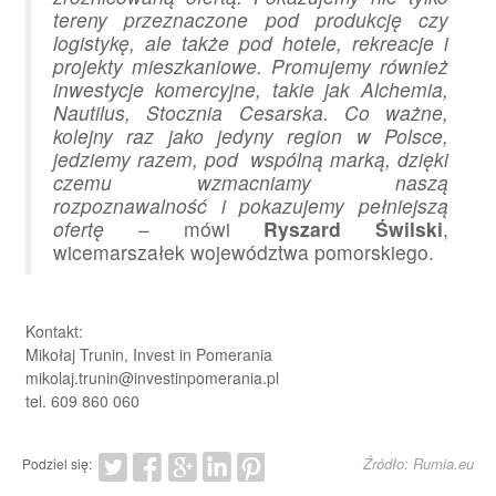
tereny przeznaczone pod produkcję czy
logistykę, ale także pod hotele, rekreacje i
projekty mieszkaniowe. Promujemy również
inwestycje komercyjne, takie jak Alchemia,
Nautilus, Stocznia Cesarska. Co ważne,
kolejny raz jako jedyny region w Polsce,
jedziemy razem, pod wspólną marką, dzięki
czemu wzmacniamy naszą
rozpoznawalność i pokazujemy pełniejszą
ofertę
– mówi
Ryszard Świlski
,
wicemarszałek województwa pomorskiego.
Kontakt:
Mikołaj Trunin, Invest in Pomerania
mikolaj.trunin@investinpomerania.pl
tel. 609 860 060
Źródło: Rumia.eu
Podziel się: