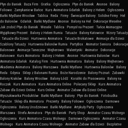
Płyn do Baniek
:
Baza Firm
:
Gratka
:
Ogłoszenia
:
Płyn do Baniek
:
Anonse
:
Balony
Foliowe
:
Zamykanie w Bańce
:
Kurs Animatora Gdańsk
:
Balony z Helem
:
Ogłoszenia
:
Bańki Mydlane Wrocław
:
Tablica
:
Reda
:
Firmy
:
Świecące Balony
:
Solidne Firmy
:
Hel
do Balonów
:
Gdańsk
:
Bańki Mydlane
:
Anonse
:
Balony na Hel
:
Dekoracje Weselne
:
Jak zrobić Płyn do Baniek
:
Wesele
:
Tablica
:
Pomysł na Prezent
:
Tańce Animacyjne
:
Wyjątkowy Prezent
:
Balony z Helem Rumia
:
Tatuaże
:
Balony Katowice
:
Wzory Tatuaży
:
Tatuaże dla Dzieci
:
Hurtownia Animatora
:
Tatuaże Brokatowe
:
Animacje dla Dzieci
:
Szablony Tatuaży
:
Hurtownia Balonów Rumia
:
PartyBox
:
Animator Seniora
:
Dekoracje
Balonowe
:
Animacje Taneczne
:
Wejherowo
:
Walentynki
:
Animator
:
Dekoracje
Balonowe
:
Kurs Animatora
:
Balony z Helem
:
Anonse
:
Hurtownia Balonów
:
Kurs
Animatora Gdańsk
:
Katalog Firm
:
Hurtownia Animatora
:
Balony
:
Balony Wejherowo
:
Akademia Animatora
:
Balony Warszawa
:
Bańki Mydlane
:
Hurtownia Balonów
:
Balony
Reda
:
Gdynia
:
Sklep z Balonami Rumia
:
Boże Narodzenie
:
Balony Poznań
:
Zabawki
:
Balony Kraków
:
Balony Wrocław
:
Balony Łódź
:
Koraliki do Prasowania
:
Balony na
Roczek
:
Kurs Animatora
:
Kurs Animatora Online
:
Polecany Sklep
:
Kurs Animatora
Zabaw dla Dzieci Online
:
Kurs Online
:
Animator Zabaw dla Dzieci Online
:
Wyszukiwarka Produktów
:
Bańki Mydlane
:
Balony
:
Płyn do Baniek
:
Fotobudka
:
Tatuaże
:
Sklep dla Animatora
:
Prezenty
:
Balony Foliowe
:
Ogłoszenia
:
Darmowe
Ogłoszenia
:
Balony Urodzinowe
:
Bańki Mydlane
:
Artykuły Party
:
Ogłoszenia
Warszawa
:
Strefa Animatora
:
Płyn do Baniek
:
Party Shop
:
Animator Czasu Wolnego
:
Ogłoszenia
:
Kurs Animatora Czasu Wolnego
:
Darmowe Ogłoszenia
:
Animator Czasu
Wolnego
:
Kurs Animatora Czasu Wolnego
:
Animator Zabaw dla Dzieci
:
Bezpłatne