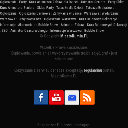
Ogłoszenia
:
Party
:
Kurs Animatora Zabaw dla Dzieci
:
Animator Seniora
:
Party Sklep
:
Kurs Animatora Seniora
:
Sklep Party
:
Tatuaże dla Dzieci
:
Tatuaże Brokatowe
:
Ogłoszenia
:
Ogłoszenia Darmowe
:
Zamykanie w Bańce
:
Warszawa
:
Wydarzenia
Warszawa
:
Firmy Warszawa
:
Ogłoszenia Warszawa
:
Kurs Balonowe Dekoracje
:
Informacje
:
Akcesoria do Bubble Show
:
Animator Zabaw
:
Kurs Balonowych Dekoracji
:
SEO
:
Animator Czasu Wolnego
:
Informacje Warszawa
:
Bubble Show
© Copyright
MiastoRumia.PL
Wszelkie Prawa Zastrzeżone.
Kopiowanie, powielanie i wykorzystywanie treści, zdjęć, grafik jest
zabronione.
Korzystanie z serwisu oznacza akceptację
regulaminu
portalu
MiastoRumia.PL
Bezpieczne Płatności obsługuje: