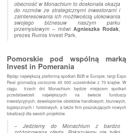
obecność w Monachium to doskonała okazja
do rozmów ze strategicznymi inwestorami i
zainteresowania ich możliwością ulokowania
swojego biznesuw naszym parku
przemysłowym
– mówi
Agnieszka Rodak
,
prezes Rumia Invest Park.
Pomorskie pod wspólną marką
Invest in Pomerania
Będąc największą platformą spotkań B2B w Europie, targi Expo
Real gromadzą corocznie 45 000 uczestników z 70 krajów. W
ciągu trzech dni Monachium będzie miejscem spotkań
przedstawicieli największych na świecie funduszy
inwestycyjnych, deweloperów obiektów handlowych, biurowych,
logistycznych i hotelowych, a także firm poszukujących nowych
lokalizacji dla swoich projektów.
–
Jedziemy do Monachium z bardzo
zróżnicowaną ofertą. Pokazujemy nie tylko