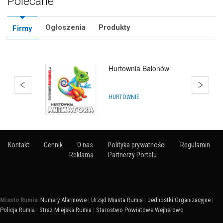
Polecane
Ogłoszenia
Produkty
Firmy
Hurtownia Balonów
Gdańsk
HURTOWNIE
Kontakt
Cennik
O nas
Polityka prywatności
Regulamin
Reklama
Partnerzy Portalu
Miasto Rumia:
Numery Alarmowe
|
Urząd Miasta Rumia
|
Jednostki Organizacyjne
|
Policja Rumia
|
Straż Miejska Rumia
|
Starostwo Powiatowe Wejherowo