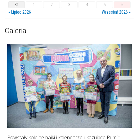
31
1
2
3
4
5
6
« Lipiec 2026
Wrzesień 2026 »
Galeria:
Powstały kolejne bajki i kalendarze ukazujące Rumię.