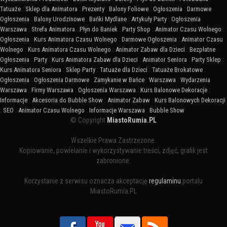
Tatuaże
:
Sklep dla Animatora
:
Prezenty
:
Balony Foliowe
:
Ogłoszenia
:
Darmowe
Ogłoszenia
:
Balony Urodzinowe
:
Bańki Mydlane
:
Artykuły Party
:
Ogłoszenia
Warszawa
:
Strefa Animatora
:
Płyn do Baniek
:
Party Shop
:
Animator Czasu Wolnego
:
Ogłoszenia
:
Kurs Animatora Czasu Wolnego
:
Darmowe Ogłoszenia
:
Animator Czasu
Wolnego
:
Kurs Animatora Czasu Wolnego
:
Animator Zabaw dla Dzieci
:
Bezpłatne
Ogłoszenia
:
Party
:
Kurs Animatora Zabaw dla Dzieci
:
Animator Seniora
:
Party Sklep
:
Kurs Animatora Seniora
:
Sklep Party
:
Tatuaże dla Dzieci
:
Tatuaże Brokatowe
:
Ogłoszenia
:
Ogłoszenia Darmowe
:
Zamykanie w Bańce
:
Warszawa
:
Wydarzenia
Warszawa
:
Firmy Warszawa
:
Ogłoszenia Warszawa
:
Kurs Balonowe Dekoracje
:
Informacje
:
Akcesoria do Bubble Show
:
Animator Zabaw
:
Kurs Balonowych Dekoracji
:
SEO
:
Animator Czasu Wolnego
:
Informacje Warszawa
:
Bubble Show
© Copyright
MiastoRumia.PL
Wszelkie Prawa Zastrzeżone.
Kopiowanie, powielanie i wykorzystywanie treści, zdjęć, grafik jest
zabronione.
Korzystanie z serwisu oznacza akceptację
regulaminu
portalu
MiastoRumia.PL