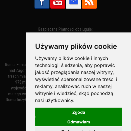
Bezpieczne Płatności obsługuje:
Używamy plików cookie
Używamy plików cookie i innych
technologii śledzenia, aby poprawić
Rumia – miasto w województwie pomorskim, w powiecie wejherowskim
nad Zagórską Strugą. Z miastami Wejherowem i Redą tworzy zespół
jakość przeglądania naszej witryny,
trzech miast zwany Małym Trójmiastem Kaszubskim. W latach 1945–
wyświetlać spersonalizowane treści i
1975 miasto administracyjnie należało do tak zwanego dużego
reklamy, analizować ruch w naszej
województwa gdańskiego, a w latach 1975–1998 do tak zwanego
witrynie i wiedzieć, skąd pochodzą
małego województwa gdańskiego. Według danych z 1 stycznia 2018
nasi użytkownicy.
Rumia liczyła 48 632 mieszkańców. Jest największym polskim miastem
nie będącym siedzibą powiatu.
Zgoda
Odmawiam
MiastoRumia.PL