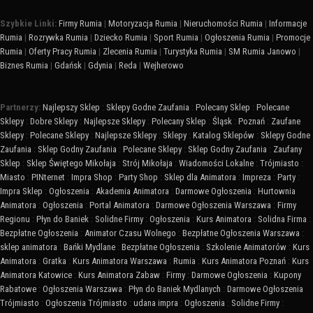
Szybkie Linki:
Firmy Rumia
|
Motoryzacja Rumia
|
Nieruchomości Rumia
|
Informacje
Rumia
|
Rozrywka Rumia
|
Dziecko Rumia
|
Sport Rumia
|
Ogłoszenia Rumia
|
Promocje
Rumia
|
Oferty Pracy Rumia
|
Zlecenia Rumia
|
Turystyka Rumia
|
SM Rumia Janowo
|
Biznes Rumia
|
Gdańsk
|
Gdynia
|
Reda
|
Wejherowo
Partnerzy:
Najlepszy Sklep
:
Sklepy Godne Zaufania
:
Polecany Sklep
:
Polecane
Sklepy
:
Dobre Sklepy
:
Najlepsze Sklepy
:
Polecany Sklep
:
Śląsk
:
Poznań
:
Zaufane
Sklepy
:
Polecane Sklepy
:
Najlepsze Sklepy
:
Sklepy
:
Katalog Sklepów
:
Sklepy Godne
Zaufania
:
Sklep Godny Zaufania
:
Polecane Sklepy
:
Sklep Godny Zaufania
:
Zaufany
Sklep
:
Sklep Świętego Mikołaja
:
Strój Mikołaja
:
Wiadomości Lokalne
:
Trójmiasto
:
Miasto
:
PINternet
:
Impra Shop
:
Party Shop
:
Sklep dla Animatora
:
Impreza
:
Party
:
Impra Sklep
:
Ogłoszenia
:
Akademia Animatora
:
Darmowe Ogłoszenia
:
Hurtownia
Animatora
:
Ogłoszenia
:
Portal Animatora
:
Darmowe Ogłoszenia Warszawa
:
Firmy
Regionu
:
Płyn do Baniek
:
Solidne Firmy
:
Ogłoszenia
:
Kurs Animatora
:
Solidna Firma
:
Bezpłatne Ogłoszenia
:
Animator Czasu Wolnego
:
Bezpłatne Ogłoszenia Warszawa
:
sklep animatora
:
Bańki Mydlane
:
Bezpłatne Ogłoszenia
:
Szkolenie Animatorów
:
Kurs
Animatora
:
Gratka
:
Kurs Animatora Warszawa
:
Rumia
:
Kurs Animatora Poznań
:
Kurs
Animatora Katowice
:
Kurs Animatora Zabaw
:
Firmy
:
Darmowe Ogłoszenia
:
Kupony
Rabatowe
:
Ogłoszenia Warszawa
:
Płyn do Baniek Mydlanych
:
Darmowe Ogłoszenia
Trójmiasto
:
Ogłoszenia Trójmiasto
:
udana impra
:
Ogłoszenia
:
Solidne Firmy
: