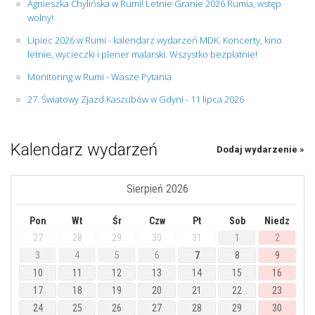
Agnieszka Chylińska w Rumi! Letnie Granie 2026 Rumia, wstęp
wolny!
Lipiec 2026 w Rumi - kalendarz wydarzeń MDK. Koncerty, kino
letnie, wycieczki i plener malarski. Wszystko bezpłatnie!
Monitoring w Rumi - Wasze Pytania
27. Światowy Zjazd Kaszubów w Gdyni - 11 lipca 2026
Kalendarz wydarzeń
Dodaj wydarzenie »
Sierpień 2026
Pon
Wt
Śr
Czw
Pt
Sob
Niedz
27
28
29
30
31
1
2
3
4
5
6
7
8
9
10
11
12
13
14
15
16
17
18
19
20
21
22
23
24
25
26
27
28
29
30