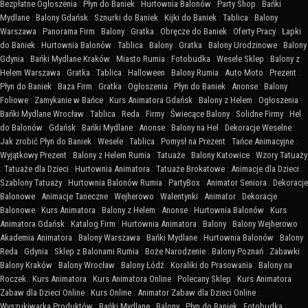
Bezpłatne Ogłoszenia
:
Płyn do Baniek
:
Hurtownia Balonów
:
Party Shop
:
Bańki
Mydlane
:
Balony Gdańsk
:
Sznurki do Baniek
:
Kijki do Baniek
:
Tablica
:
Balony
Warszawa
:
Panorama Firm
:
Balony
:
Gratka
:
Obręcze do Baniek
:
Oferty Pracy
:
Łapki
do Baniek
:
Hurtownia Balonów
:
Tablica
:
Balony
:
Gratka
:
Balony Urodzinowe
:
Balony
Gdynia
:
Bańki Mydlane Kraków
:
Miasto Rumia
:
Fotobudka
:
Wesele Sklep
:
Balony z
Helem Warszawa
:
Gratka
:
Tablica
:
Halloween
:
Balony Rumia
:
Auto Moto
:
Prezent
:
Płyn do Baniek
:
Baza Firm
:
Gratka
:
Ogłoszenia
:
Płyn do Baniek
:
Anonse
:
Balony
Foliowe
:
Zamykanie w Bańce
:
Kurs Animatora Gdańsk
:
Balony z Helem
:
Ogłoszenia
:
Bańki Mydlane Wrocław
:
Tablica
:
Reda
:
Firmy
:
Świecące Balony
:
Solidne Firmy
:
Hel
do Balonów
:
Gdańsk
:
Bańki Mydlane
:
Anonse
:
Balony na Hel
:
Dekoracje Weselne
:
Jak zrobić Płyn do Baniek
:
Wesele
:
Tablica
:
Pomysł na Prezent
:
Tańce Animacyjne
:
Wyjątkowy Prezent
:
Balony z Helem Rumia
:
Tatuaże
:
Balony Katowice
:
Wzory Tatuaży
:
Tatuaże dla Dzieci
:
Hurtownia Animatora
:
Tatuaże Brokatowe
:
Animacje dla Dzieci
:
Szablony Tatuaży
:
Hurtownia Balonów Rumia
:
PartyBox
:
Animator Seniora
:
Dekoracje
Balonowe
:
Animacje Taneczne
:
Wejherowo
:
Walentynki
:
Animator
:
Dekoracje
Balonowe
:
Kurs Animatora
:
Balony z Helem
:
Anonse
:
Hurtownia Balonów
:
Kurs
Animatora Gdańsk
:
Katalog Firm
:
Hurtownia Animatora
:
Balony
:
Balony Wejherowo
:
Akademia Animatora
:
Balony Warszawa
:
Bańki Mydlane
:
Hurtownia Balonów
:
Balony
Reda
:
Gdynia
:
Sklep z Balonami Rumia
:
Boże Narodzenie
:
Balony Poznań
:
Zabawki
:
Balony Kraków
:
Balony Wrocław
:
Balony Łódź
:
Koraliki do Prasowania
:
Balony na
Roczek
:
Kurs Animatora
:
Kurs Animatora Online
:
Polecany Sklep
:
Kurs Animatora
Zabaw dla Dzieci Online
:
Kurs Online
:
Animator Zabaw dla Dzieci Online
:
Wyszukiwarka Produktów
:
Bańki Mydlane
:
Balony
:
Płyn do Baniek
:
Fotobudka
: