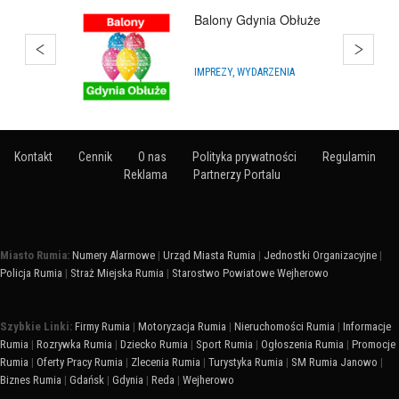
Q'Joy - Bańki Mydlane
ARTYKUŁY NA IMPREZY
Kontakt
Cennik
O nas
Polityka prywatności
Regulamin
Reklama
Partnerzy Portalu
Miasto Rumia:
Numery Alarmowe
|
Urząd Miasta Rumia
|
Jednostki Organizacyjne
|
Policja Rumia
|
Straż Miejska Rumia
|
Starostwo Powiatowe Wejherowo
Szybkie Linki:
Firmy Rumia
|
Motoryzacja Rumia
|
Nieruchomości Rumia
|
Informacje
Rumia
|
Rozrywka Rumia
|
Dziecko Rumia
|
Sport Rumia
|
Ogłoszenia Rumia
|
Promocje
Rumia
|
Oferty Pracy Rumia
|
Zlecenia Rumia
|
Turystyka Rumia
|
SM Rumia Janowo
|
Biznes Rumia
|
Gdańsk
|
Gdynia
|
Reda
|
Wejherowo