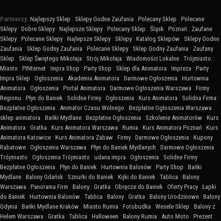
Partnerzy:
Najlepszy Sklep
:
Sklepy Godne Zaufania
:
Polecany Sklep
:
Polecane
Sklepy
:
Dobre Sklepy
:
Najlepsze Sklepy
:
Polecany Sklep
:
Śląsk
:
Poznań
:
Zaufane
Sklepy
:
Polecane Sklepy
:
Najlepsze Sklepy
:
Sklepy
:
Katalog Sklepów
:
Sklepy Godne
Zaufania
:
Sklep Godny Zaufania
:
Polecane Sklepy
:
Sklep Godny Zaufania
:
Zaufany
Sklep
:
Sklep Świętego Mikołaja
:
Strój Mikołaja
:
Wiadomości Lokalne
:
Trójmiasto
:
Miasto
:
PINternet
:
Impra Shop
:
Party Shop
:
Sklep dla Animatora
:
Impreza
:
Party
:
Impra Sklep
:
Ogłoszenia
:
Akademia Animatora
:
Darmowe Ogłoszenia
:
Hurtownia
Animatora
:
Ogłoszenia
:
Portal Animatora
:
Darmowe Ogłoszenia Warszawa
:
Firmy
Regionu
:
Płyn do Baniek
:
Solidne Firmy
:
Ogłoszenia
:
Kurs Animatora
:
Solidna Firma
:
Bezpłatne Ogłoszenia
:
Animator Czasu Wolnego
:
Bezpłatne Ogłoszenia Warszawa
:
sklep animatora
:
Bańki Mydlane
:
Bezpłatne Ogłoszenia
:
Szkolenie Animatorów
:
Kurs
Animatora
:
Gratka
:
Kurs Animatora Warszawa
:
Rumia
:
Kurs Animatora Poznań
:
Kurs
Animatora Katowice
:
Kurs Animatora Zabaw
:
Firmy
:
Darmowe Ogłoszenia
:
Kupony
Rabatowe
:
Ogłoszenia Warszawa
:
Płyn do Baniek Mydlanych
:
Darmowe Ogłoszenia
Trójmiasto
:
Ogłoszenia Trójmiasto
:
udana impra
:
Ogłoszenia
:
Solidne Firmy
:
Bezpłatne Ogłoszenia
:
Płyn do Baniek
:
Hurtownia Balonów
:
Party Shop
:
Bańki
Mydlane
:
Balony Gdańsk
:
Sznurki do Baniek
:
Kijki do Baniek
:
Tablica
:
Balony
Warszawa
:
Panorama Firm
:
Balony
:
Gratka
:
Obręcze do Baniek
:
Oferty Pracy
:
Łapki
do Baniek
:
Hurtownia Balonów
:
Tablica
:
Balony
:
Gratka
:
Balony Urodzinowe
:
Balony
Gdynia
:
Bańki Mydlane Kraków
:
Miasto Rumia
:
Fotobudka
:
Wesele Sklep
:
Balony z
Helem Warszawa
:
Gratka
:
Tablica
:
Halloween
:
Balony Rumia
:
Auto Moto
:
Prezent
: