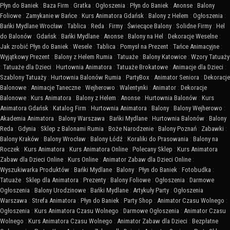
Płyn do Baniek
:
Baza Firm
:
Gratka
:
Ogłoszenia
:
Płyn do Baniek
:
Anonse
:
Balony
Foliowe
:
Zamykanie w Bańce
:
Kurs Animatora Gdańsk
:
Balony z Helem
:
Ogłoszenia
:
Bańki Mydlane Wrocław
:
Tablica
:
Reda
:
Firmy
:
Świecące Balony
:
Solidne Firmy
:
Hel
do Balonów
:
Gdańsk
:
Bańki Mydlane
:
Anonse
:
Balony na Hel
:
Dekoracje Weselne
:
Jak zrobić Płyn do Baniek
:
Wesele
:
Tablica
:
Pomysł na Prezent
:
Tańce Animacyjne
:
Wyjątkowy Prezent
:
Balony z Helem Rumia
:
Tatuaże
:
Balony Katowice
:
Wzory Tatuaży
:
Tatuaże dla Dzieci
:
Hurtownia Animatora
:
Tatuaże Brokatowe
:
Animacje dla Dzieci
:
Szablony Tatuaży
:
Hurtownia Balonów Rumia
:
PartyBox
:
Animator Seniora
:
Dekoracje
Balonowe
:
Animacje Taneczne
:
Wejherowo
:
Walentynki
:
Animator
:
Dekoracje
Balonowe
:
Kurs Animatora
:
Balony z Helem
:
Anonse
:
Hurtownia Balonów
:
Kurs
Animatora Gdańsk
:
Katalog Firm
:
Hurtownia Animatora
:
Balony
:
Balony Wejherowo
:
Akademia Animatora
:
Balony Warszawa
:
Bańki Mydlane
:
Hurtownia Balonów
:
Balony
Reda
:
Gdynia
:
Sklep z Balonami Rumia
:
Boże Narodzenie
:
Balony Poznań
:
Zabawki
:
Balony Kraków
:
Balony Wrocław
:
Balony Łódź
:
Koraliki do Prasowania
:
Balony na
Roczek
:
Kurs Animatora
:
Kurs Animatora Online
:
Polecany Sklep
:
Kurs Animatora
Zabaw dla Dzieci Online
:
Kurs Online
:
Animator Zabaw dla Dzieci Online
:
Wyszukiwarka Produktów
:
Bańki Mydlane
:
Balony
:
Płyn do Baniek
:
Fotobudka
:
Tatuaże
:
Sklep dla Animatora
:
Prezenty
:
Balony Foliowe
:
Ogłoszenia
:
Darmowe
Ogłoszenia
:
Balony Urodzinowe
:
Bańki Mydlane
:
Artykuły Party
:
Ogłoszenia
Warszawa
:
Strefa Animatora
:
Płyn do Baniek
:
Party Shop
:
Animator Czasu Wolnego
:
Ogłoszenia
:
Kurs Animatora Czasu Wolnego
:
Darmowe Ogłoszenia
:
Animator Czasu
Wolnego
:
Kurs Animatora Czasu Wolnego
:
Animator Zabaw dla Dzieci
:
Bezpłatne