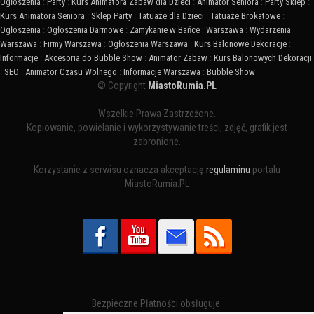
Ogłoszenia
:
Party
:
Kurs Animatora Zabaw dla Dzieci
:
Animator Seniora
:
Party Sklep
:
Kurs Animatora Seniora
:
Sklep Party
:
Tatuaże dla Dzieci
:
Tatuaże Brokatowe
:
Ogłoszenia
:
Ogłoszenia Darmowe
:
Zamykanie w Bańce
:
Warszawa
:
Wydarzenia
Warszawa
:
Firmy Warszawa
:
Ogłoszenia Warszawa
:
Kurs Balonowe Dekoracje
:
Informacje
:
Akcesoria do Bubble Show
:
Animator Zabaw
:
Kurs Balonowych Dekoracji
:
SEO
:
Animator Czasu Wolnego
:
Informacje Warszawa
:
Bubble Show
© Copyright
MiastoRumia.PL
Wszelkie Prawa Zastrzeżone.
Kopiowanie, powielanie i wykorzystywanie treści, zdjęć, grafik jest
zabronione.
Korzystanie z serwisu oznacza akceptację
regulaminu
portalu
MiastoRumia.PL
Bezpieczne Płatności obsługuje: