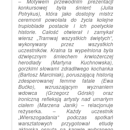
–
Motywem przewodnim prezentacji
konkursowej była śmierć (Julia
Potrykus), która jako dostojny mistrz
ceremonii powołała do życia kolejne
trupioblade postacie i ich poetyckie
historie. Całość otwierał i zamykał
wiersz „Tramwaj wszystkich świętych”,
wykonywany przez wszystkich
uczestników. Kraina ta wypełniona była
dźwięcznym śmiechem krwiożerczej
herodiady (Martyna Kuchnowska),
gorzkimi słowami zdradliwego kochanka
(Bartosz Marciniak), poruszającą historią
zdesperowanej femme fatale (Ewa
Bućko), wzruszającym wyznaniem
wdowca (Grzegorz Górski) oraz
ironiczną refleksją artysty nad umarłym
ciałem (Marzena Janik)
– relacjonuje
reżyserka. –
Każdy uczestnik
„Wierszogadania” podczas spotkań
warsztatowych przygotował etiudę
aktorską osnutą na kanwie wybranego