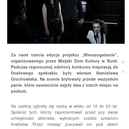
Za nami trzecia edycja projektu „Wierszogadanie”,
organizowanego przez Miejski Dom Kultury w Rumi.
Pod
Podczas tegorocznej odsłony konkursu inspiracją do
się:
finałowego spektaklu były wiersze Stanisława
Grochowiaka. Na scenie brylowały przede wszystkim
panie, które ostatecznie zajęły dwa z trzech miejsc na
podium.
Na casting zgłosiły się osoby w wieku od 18 do 63 lat.
Spośród tych, którzy zaprezentowali przed jury swoje
umiejętności aktorskie, wybranych zostało sześcioro
finalistów. Przez miesiąc pracowali oni pod okiem
Źródło: