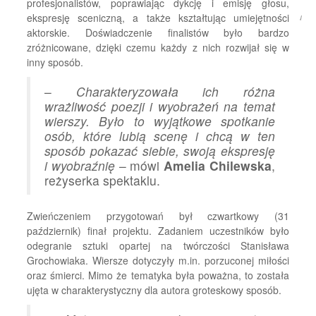
profesjonalistów, poprawiając dykcję i emisję głosu,
Rumia.eu
ekspresję sceniczną, a także kształtując umiejętności
aktorskie. Doświadczenie finalistów było bardzo
zróżnicowane, dzięki czemu każdy z nich rozwijał się w
inny sposób.
–
Charakteryzowała ich różna
wrażliwość poezji i wyobrażeń na temat
wierszy. Było to wyjątkowe spotkanie
osób, które lubią scenę i chcą w ten
sposób pokazać siebie, swoją ekspresję
i wyobraźnię
– mówi
Amelia Chilewska
,
reżyserka spektaklu.
Zwieńczeniem przygotowań był czwartkowy (31
październik) finał projektu. Zadaniem uczestników było
odegranie sztuki opartej na twórczości Stanisława
Grochowiaka. Wiersze dotyczyły m.in. porzuconej miłości
oraz śmierci. Mimo że tematyka była poważna, to została
ujęta w charakterystyczny dla autora groteskowy sposób.