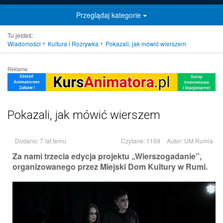
Przeglądaj kategorie
Tu jesteś:
Wiadomości
Kultura i Rozrywka
Pokazali, jak mówić wierszem
Reklama:
Pokazali, jak mówić wierszem
Dodano: 7 lat temu
Czytane: 1169
Autor:
UM Rumia
Za nami trzecia edycja projektu „Wierszogadanie”,
organizowanego przez Miejski Dom Kultury w Rumi.