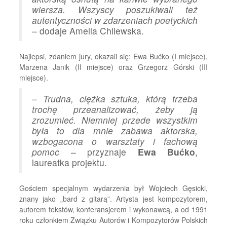
wiersza. Wszyscy poszukiwali też
autentyczności w zdarzeniach poetyckich
– dodaje Amelia Chilewska.
Najlepsi, zdaniem jury, okazali się: Ewa Bućko (I miejsce),
Marzena Janik (II miejsce) oraz Grzegorz Górski (III
miejsce).
–
Trudna, ciężka sztuka, którą trzeba
trochę przeanalizować, żeby ją
zrozumieć. Niemniej przede wszystkim
była to dla mnie zabawa aktorska,
wzbogacona o warsztaty i fachową
pomoc
– przyznaje
Ewa Bućko
,
laureatka projektu.
Gościem specjalnym wydarzenia był Wojciech Gęsicki,
znany jako „bard z gitarą”. Artysta jest kompozytorem,
autorem tekstów, konferansjerem i wykonawcą, a od 1991
roku członkiem Związku Autorów i Kompozytorów Polskich