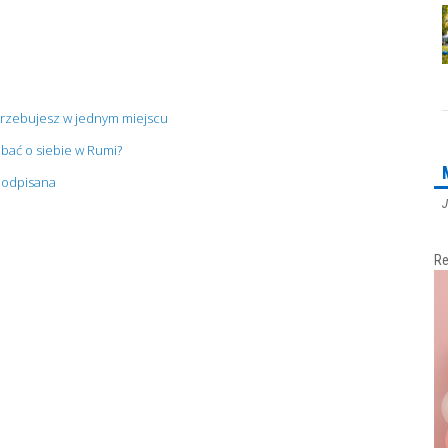
trzebujesz w jednym miejscu
bać o siebie w Rumi?
 podpisana
J
Re