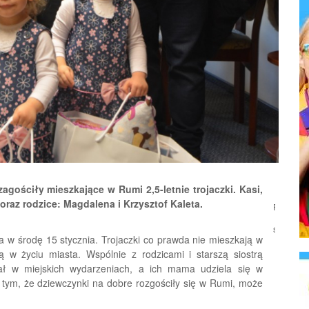
agościły mieszkające w Rumi 2,5-letnie trojaczki. Kasi,
 oraz rodzice: Magdalena i Krzysztof Kaleta.
Podziel
się:
 w środę 15 stycznia. Trojaczki co prawda nie mieszkają w
ą w życiu miasta. Wspólnie z rodzicami i starszą siostrą
iał w miejskich wydarzeniach, a ich mama udziela się w
tym, że dziewczynki na dobre rozgościły się w Rumi, może