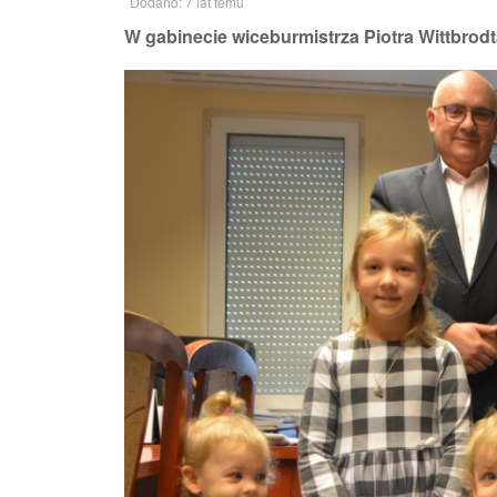
Dodano: 7 lat temu
W gabinecie wiceburmistrza Piotra Wittbrodta