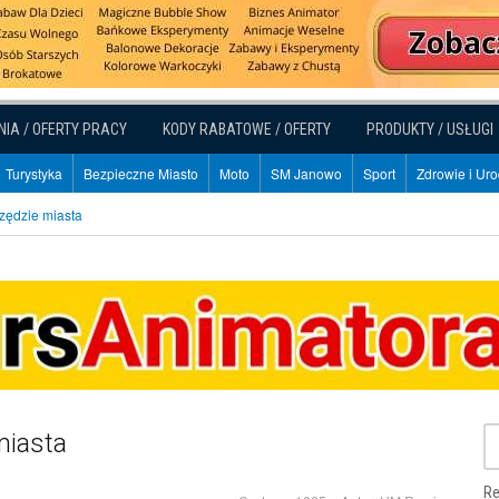
NIA / OFERTY PRACY
KODY RABATOWE / OFERTY
PRODUKTY / USŁUGI
Turystyka
Bezpieczne Miasto
Moto
SM Janowo
Sport
Zdrowie i Ur
zędzie miasta
miasta
Re