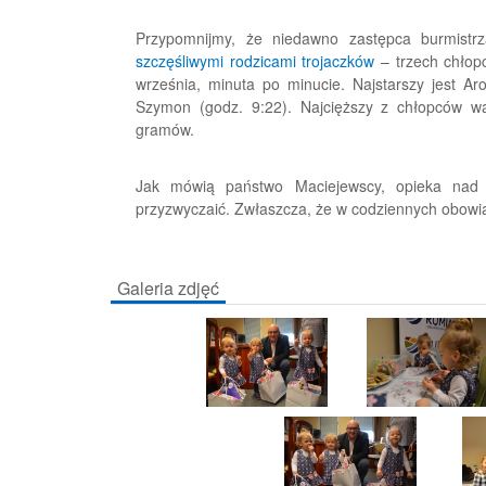
Przypomnijmy, że niedawno zastępca burmistr
szczęśliwymi rodzicami trojaczków
– trzech chłop
września, minuta po minucie. Najstarszy jest Ar
Szymon (godz. 9:22). Najcięższy z chłopców w
gramów.
Jak mówią państwo Maciejewscy, opieka nad t
przyzwyczaić. Zwłaszcza, że w codziennych obowią
Galeria zdjęć