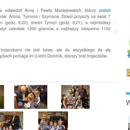
za odwiedził Annę i Pawła Maciejewskich, którzy
zostali
ców: Arona, Tymona i Szymona. Dzieci przyszły na świat 7
Źródło:
on (godz. 9:20), średni Tymon (godz. 9:21), a najmłodszy
ażył zaledwie 1200 gramów, a najlżejszy niespełna 1100
Rumia.eu
rojaczkami nie jest łatwa, ale do wszystkiego da się
zkach pomaga im 2-letni Dominik, starszy brat trojaczków.
W