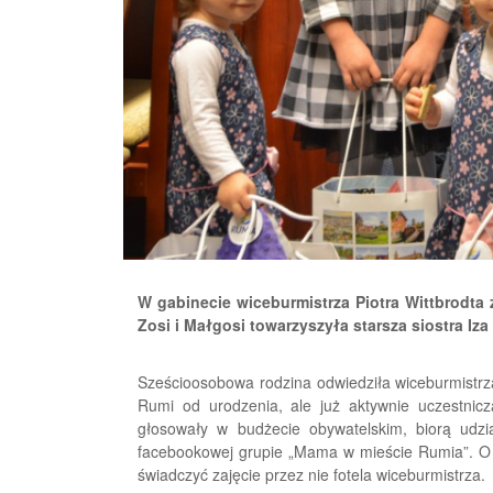
W gabinecie wiceburmistrza Piotra Wittbrodta z
Zosi i Małgosi towarzyszyła starsza siostra Iza
Sześcioosobowa rodzina odwiedziła wiceburmistrza
Rumi od urodzenia, ale już aktywnie uczestnicz
głosowały w budżecie obywatelskim, biorą udz
facebookowej grupie „Mama w mieście Rumia”. O 
świadczyć zajęcie przez nie fotela wiceburmistrza.