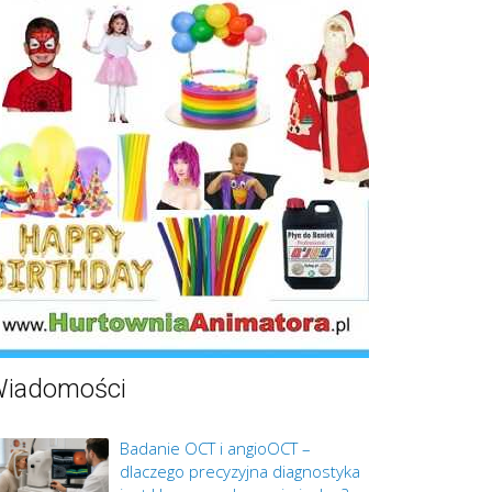
iadomości
Badanie OCT i angioOCT –
dlaczego precyzyjna diagnostyka