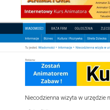
WIADOMOŚCI
BAZA FIRM
OGŁOSZENIA
ZLECE
Informacje
Biznes
Kultura i Rozrywka
Strefa Dziecka
Tu jesteś:
Wiadomości
Informacje
Niecodzienna wizyta w ur
Reklama:
Niecodzienna wizyta w urzędzie 