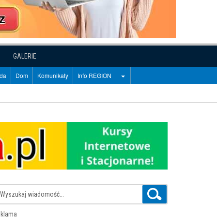
GALERIE
oda
Dom
Komunikaty
Info REGION
klama