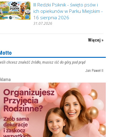
III Redzki Psiknik - święto psów i
ich opiekunów w Parku Miejskim -
16 sierpnia 2026
31.07.2026
Więcej »
Motto
eśli chcesz znaleźć źródło, musisz iść do góry, pod prąd
Jan Paweł II
klama