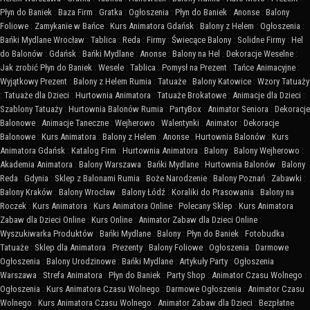
Płyn do Baniek
:
Baza Firm
:
Gratka
:
Ogłoszenia
:
Płyn do Baniek
:
Anonse
:
Balony
Foliowe
:
Zamykanie w Bańce
:
Kurs Animatora Gdańsk
:
Balony z Helem
:
Ogłoszenia
:
Bańki Mydlane Wrocław
:
Tablica
:
Reda
:
Firmy
:
Świecące Balony
:
Solidne Firmy
:
Hel
do Balonów
:
Gdańsk
:
Bańki Mydlane
:
Anonse
:
Balony na Hel
:
Dekoracje Weselne
:
Jak zrobić Płyn do Baniek
:
Wesele
:
Tablica
:
Pomysł na Prezent
:
Tańce Animacyjne
:
Wyjątkowy Prezent
:
Balony z Helem Rumia
:
Tatuaże
:
Balony Katowice
:
Wzory Tatuaży
:
Tatuaże dla Dzieci
:
Hurtownia Animatora
:
Tatuaże Brokatowe
:
Animacje dla Dzieci
:
Szablony Tatuaży
:
Hurtownia Balonów Rumia
:
PartyBox
:
Animator Seniora
:
Dekoracje
Balonowe
:
Animacje Taneczne
:
Wejherowo
:
Walentynki
:
Animator
:
Dekoracje
Balonowe
:
Kurs Animatora
:
Balony z Helem
:
Anonse
:
Hurtownia Balonów
:
Kurs
Animatora Gdańsk
:
Katalog Firm
:
Hurtownia Animatora
:
Balony
:
Balony Wejherowo
:
Akademia Animatora
:
Balony Warszawa
:
Bańki Mydlane
:
Hurtownia Balonów
:
Balony
Reda
:
Gdynia
:
Sklep z Balonami Rumia
:
Boże Narodzenie
:
Balony Poznań
:
Zabawki
:
Balony Kraków
:
Balony Wrocław
:
Balony Łódź
:
Koraliki do Prasowania
:
Balony na
Roczek
:
Kurs Animatora
:
Kurs Animatora Online
:
Polecany Sklep
:
Kurs Animatora
Zabaw dla Dzieci Online
:
Kurs Online
:
Animator Zabaw dla Dzieci Online
:
Wyszukiwarka Produktów
:
Bańki Mydlane
:
Balony
:
Płyn do Baniek
:
Fotobudka
:
Tatuaże
:
Sklep dla Animatora
:
Prezenty
:
Balony Foliowe
:
Ogłoszenia
:
Darmowe
Ogłoszenia
:
Balony Urodzinowe
:
Bańki Mydlane
:
Artykuły Party
:
Ogłoszenia
Warszawa
:
Strefa Animatora
:
Płyn do Baniek
:
Party Shop
:
Animator Czasu Wolnego
:
Ogłoszenia
:
Kurs Animatora Czasu Wolnego
:
Darmowe Ogłoszenia
:
Animator Czasu
Wolnego
:
Kurs Animatora Czasu Wolnego
:
Animator Zabaw dla Dzieci
:
Bezpłatne