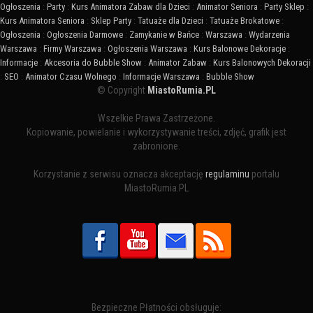
Ogłoszenia
:
Party
:
Kurs Animatora Zabaw dla Dzieci
:
Animator Seniora
:
Party Sklep
:
Kurs Animatora Seniora
:
Sklep Party
:
Tatuaże dla Dzieci
:
Tatuaże Brokatowe
:
Ogłoszenia
:
Ogłoszenia Darmowe
:
Zamykanie w Bańce
:
Warszawa
:
Wydarzenia
Warszawa
:
Firmy Warszawa
:
Ogłoszenia Warszawa
:
Kurs Balonowe Dekoracje
:
Informacje
:
Akcesoria do Bubble Show
:
Animator Zabaw
:
Kurs Balonowych Dekoracji
:
SEO
:
Animator Czasu Wolnego
:
Informacje Warszawa
:
Bubble Show
© Copyright
MiastoRumia.PL
Wszelkie Prawa Zastrzeżone.
Kopiowanie, powielanie i wykorzystywanie treści, zdjęć, grafik jest
zabronione.
Korzystanie z serwisu oznacza akceptację
regulaminu
portalu
MiastoRumia.PL
Bezpieczne Płatności obsługuje: