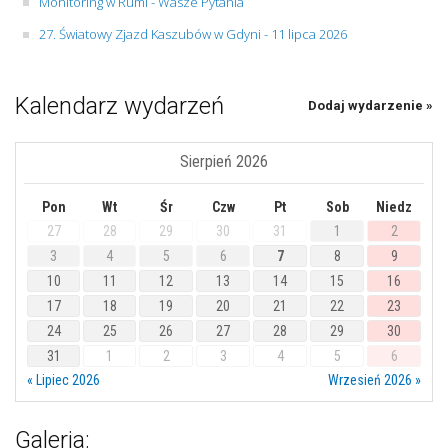
Monitoring w Rumi - Wasze Pytania
27. Światowy Zjazd Kaszubów w Gdyni - 11 lipca 2026
Kalendarz wydarzeń
Dodaj wydarzenie »
Sierpień 2026
Pon
Wt
Śr
Czw
Pt
Sob
Niedz
27
28
29
30
31
1
2
3
4
5
6
7
8
9
10
11
12
13
14
15
16
17
18
19
20
21
22
23
24
25
26
27
28
29
30
31
1
2
3
4
5
6
« Lipiec 2026
Wrzesień 2026 »
Galeria: