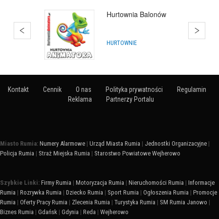
Balony Kosakowo
DEKORACJA SAL I OBIEKTÓW
Kontakt
Cennik
O nas
Polityka prywatności
Regulamin
Reklama
Partnerzy Portalu
Miasto Rumia:
Numery Alarmowe
|
Urząd Miasta Rumia
|
Jednostki Organizacyjne
|
Policja Rumia
|
Straż Miejska Rumia
|
Starostwo Powiatowe Wejherowo
Szybkie Linki:
Firmy Rumia
|
Motoryzacja Rumia
|
Nieruchomości Rumia
|
Informacje
Rumia
|
Rozrywka Rumia
|
Dziecko Rumia
|
Sport Rumia
|
Ogłoszenia Rumia
|
Promocje
Rumia
|
Oferty Pracy Rumia
|
Zlecenia Rumia
|
Turystyka Rumia
|
SM Rumia Janowo
|
Biznes Rumia
|
Gdańsk
|
Gdynia
|
Reda
|
Wejherowo