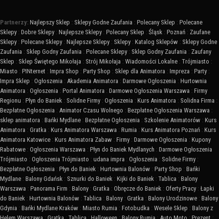
Partnerzy:
Najlepszy Sklep
:
Sklepy Godne Zaufania
:
Polecany Sklep
:
Polecane
Sklepy
:
Dobre Sklepy
:
Najlepsze Sklepy
:
Polecany Sklep
:
Śląsk
:
Poznań
:
Zaufane
Sklepy
:
Polecane Sklepy
:
Najlepsze Sklepy
:
Sklepy
:
Katalog Sklepów
:
Sklepy Godne
Zaufania
:
Sklep Godny Zaufania
:
Polecane Sklepy
:
Sklep Godny Zaufania
:
Zaufany
Sklep
:
Sklep Świętego Mikołaja
:
Strój Mikołaja
:
Wiadomości Lokalne
:
Trójmiasto
:
Miasto
:
PINternet
:
Impra Shop
:
Party Shop
:
Sklep dla Animatora
:
Impreza
:
Party
:
Impra Sklep
:
Ogłoszenia
:
Akademia Animatora
:
Darmowe Ogłoszenia
:
Hurtownia
Animatora
:
Ogłoszenia
:
Portal Animatora
:
Darmowe Ogłoszenia Warszawa
:
Firmy
Regionu
:
Płyn do Baniek
:
Solidne Firmy
:
Ogłoszenia
:
Kurs Animatora
:
Solidna Firma
:
Bezpłatne Ogłoszenia
:
Animator Czasu Wolnego
:
Bezpłatne Ogłoszenia Warszawa
:
sklep animatora
:
Bańki Mydlane
:
Bezpłatne Ogłoszenia
:
Szkolenie Animatorów
:
Kurs
Animatora
:
Gratka
:
Kurs Animatora Warszawa
:
Rumia
:
Kurs Animatora Poznań
:
Kurs
Animatora Katowice
:
Kurs Animatora Zabaw
:
Firmy
:
Darmowe Ogłoszenia
:
Kupony
Rabatowe
:
Ogłoszenia Warszawa
:
Płyn do Baniek Mydlanych
:
Darmowe Ogłoszenia
Trójmiasto
:
Ogłoszenia Trójmiasto
:
udana impra
:
Ogłoszenia
:
Solidne Firmy
:
Bezpłatne Ogłoszenia
:
Płyn do Baniek
:
Hurtownia Balonów
:
Party Shop
:
Bańki
Mydlane
:
Balony Gdańsk
:
Sznurki do Baniek
:
Kijki do Baniek
:
Tablica
:
Balony
Warszawa
:
Panorama Firm
:
Balony
:
Gratka
:
Obręcze do Baniek
:
Oferty Pracy
:
Łapki
do Baniek
:
Hurtownia Balonów
:
Tablica
:
Balony
:
Gratka
:
Balony Urodzinowe
:
Balony
Gdynia
:
Bańki Mydlane Kraków
:
Miasto Rumia
:
Fotobudka
:
Wesele Sklep
:
Balony z
Helem Warszawa
:
Gratka
:
Tablica
:
Halloween
:
Balony Rumia
:
Auto Moto
:
Prezent
: