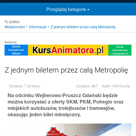
Przeglądaj kategorie
Tu jesteś:
Wiadomości
Informacje
Z jednym biletem przez całą Metropolię
Reklama:
Z jednym biletem przez całą Metropolię
Dodano: 7 lat temu
Czytane: 867
Autor:
UM Rumia
Na odcinku Wejherowo-Pruszcz Gdański będzie
można korzystać z oferty SKM, PKM, Polregio oraz
miejskich autobusów, trolejbusów i tramwajów,
okazując jeden bilet miesięczny.