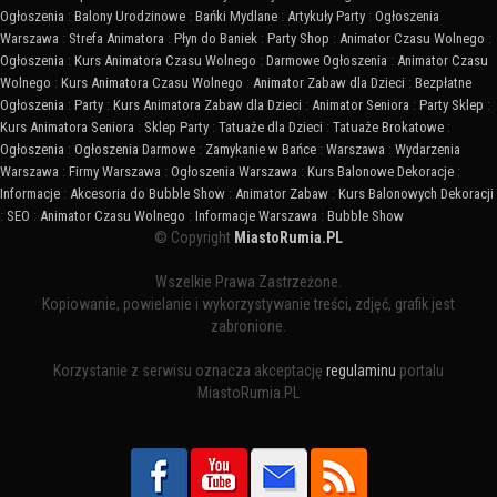
Ogłoszenia
:
Balony Urodzinowe
:
Bańki Mydlane
:
Artykuły Party
:
Ogłoszenia
Warszawa
:
Strefa Animatora
:
Płyn do Baniek
:
Party Shop
:
Animator Czasu Wolnego
:
Ogłoszenia
:
Kurs Animatora Czasu Wolnego
:
Darmowe Ogłoszenia
:
Animator Czasu
Wolnego
:
Kurs Animatora Czasu Wolnego
:
Animator Zabaw dla Dzieci
:
Bezpłatne
Ogłoszenia
:
Party
:
Kurs Animatora Zabaw dla Dzieci
:
Animator Seniora
:
Party Sklep
:
Kurs Animatora Seniora
:
Sklep Party
:
Tatuaże dla Dzieci
:
Tatuaże Brokatowe
:
Ogłoszenia
:
Ogłoszenia Darmowe
:
Zamykanie w Bańce
:
Warszawa
:
Wydarzenia
Warszawa
:
Firmy Warszawa
:
Ogłoszenia Warszawa
:
Kurs Balonowe Dekoracje
:
Informacje
:
Akcesoria do Bubble Show
:
Animator Zabaw
:
Kurs Balonowych Dekoracji
:
SEO
:
Animator Czasu Wolnego
:
Informacje Warszawa
:
Bubble Show
© Copyright
MiastoRumia.PL
Wszelkie Prawa Zastrzeżone.
Kopiowanie, powielanie i wykorzystywanie treści, zdjęć, grafik jest
zabronione.
Korzystanie z serwisu oznacza akceptację
regulaminu
portalu
MiastoRumia.PL