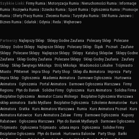
Szybkie Linki:
Firmy Rumia
|
Motoryzacja Rumia
|
Nieruchomości Rumia
|
Informacje
Rumia
|
Rozrywka Rumia
|
Dziecko Rumia
|
Sport Rumia
|
Ogłoszenia Rumia
|
Promocje
Rumia
|
Oferty Pracy Rumia
|
Zlecenia Rumia
|
Turystyka Rumia
|
SM Rumia Janowo
|
Biznes Rumia
|
Gdańsk
|
Gdynia
|
Reda
|
Wejherowo
Partnerzy:
Najlepszy Sklep
:
Sklepy Godne Zaufania
:
Polecany Sklep
:
Polecane
Sklepy
:
Dobre Sklepy
:
Najlepsze Sklepy
:
Polecany Sklep
:
Śląsk
:
Poznań
:
Zaufane
Sklepy
:
Polecane Sklepy
:
Najlepsze Sklepy
:
Sklepy
:
Katalog Sklepów
:
Sklepy Godne
Zaufania
:
Sklep Godny Zaufania
:
Polecane Sklepy
:
Sklep Godny Zaufania
:
Zaufany
Sklep
:
Sklep Świętego Mikołaja
:
Strój Mikołaja
:
Wiadomości Lokalne
:
Trójmiasto
:
Miasto
:
PINternet
:
Impra Shop
:
Party Shop
:
Sklep dla Animatora
:
Impreza
:
Party
:
Impra Sklep
:
Ogłoszenia
:
Akademia Animatora
:
Darmowe Ogłoszenia
:
Hurtownia
Animatora
:
Ogłoszenia
:
Portal Animatora
:
Darmowe Ogłoszenia Warszawa
:
Firmy
Regionu
:
Płyn do Baniek
:
Solidne Firmy
:
Ogłoszenia
:
Kurs Animatora
:
Solidna Firma
:
Bezpłatne Ogłoszenia
:
Animator Czasu Wolnego
:
Bezpłatne Ogłoszenia Warszawa
:
sklep animatora
:
Bańki Mydlane
:
Bezpłatne Ogłoszenia
:
Szkolenie Animatorów
:
Kurs
Animatora
:
Gratka
:
Kurs Animatora Warszawa
:
Rumia
:
Kurs Animatora Poznań
:
Kurs
Animatora Katowice
:
Kurs Animatora Zabaw
:
Firmy
:
Darmowe Ogłoszenia
:
Kupony
Rabatowe
:
Ogłoszenia Warszawa
:
Płyn do Baniek Mydlanych
:
Darmowe Ogłoszenia
Trójmiasto
:
Ogłoszenia Trójmiasto
:
udana impra
:
Ogłoszenia
:
Solidne Firmy
:
Bezpłatne Ogłoszenia
:
Płyn do Baniek
:
Hurtownia Balonów
:
Party Shop
:
Bańki