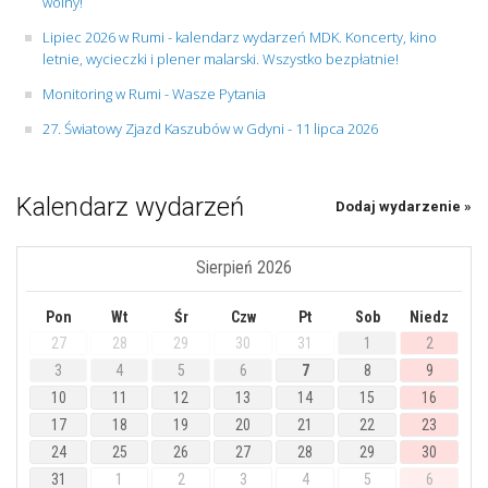
wolny!
Lipiec 2026 w Rumi - kalendarz wydarzeń MDK. Koncerty, kino
letnie, wycieczki i plener malarski. Wszystko bezpłatnie!
Monitoring w Rumi - Wasze Pytania
27. Światowy Zjazd Kaszubów w Gdyni - 11 lipca 2026
Kalendarz wydarzeń
Dodaj wydarzenie »
Sierpień 2026
Pon
Wt
Śr
Czw
Pt
Sob
Niedz
27
28
29
30
31
1
2
3
4
5
6
7
8
9
10
11
12
13
14
15
16
17
18
19
20
21
22
23
24
25
26
27
28
29
30
31
1
2
3
4
5
6