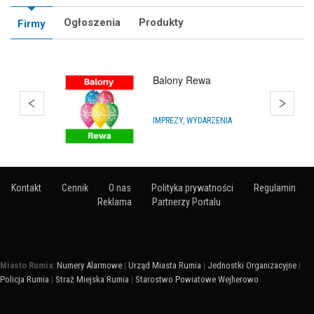
Ogłoszenia
Produkty
Firmy
Hurtownia Balonów
HURTOWNIE
Kontakt
Cennik
O nas
Polityka prywatności
Regulamin
Reklama
Partnerzy Portalu
Miasto Rumia:
Numery Alarmowe
|
Urząd Miasta Rumia
|
Jednostki Organizacyjne
|
Policja Rumia
|
Straż Miejska Rumia
|
Starostwo Powiatowe Wejherowo