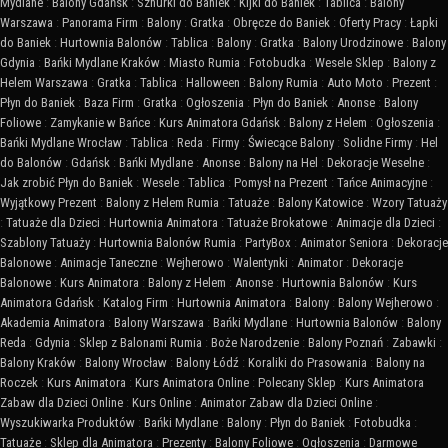
Mydlane
:
Balony Gdańsk
:
Sznurki do Baniek
:
Kijki do Baniek
:
Tablica
:
Balony
Warszawa
:
Panorama Firm
:
Balony
:
Gratka
:
Obręcze do Baniek
:
Oferty Pracy
:
Łapki
do Baniek
:
Hurtownia Balonów
:
Tablica
:
Balony
:
Gratka
:
Balony Urodzinowe
:
Balony
Gdynia
:
Bańki Mydlane Kraków
:
Miasto Rumia
:
Fotobudka
:
Wesele Sklep
:
Balony z
Helem Warszawa
:
Gratka
:
Tablica
:
Halloween
:
Balony Rumia
:
Auto Moto
:
Prezent
:
Płyn do Baniek
:
Baza Firm
:
Gratka
:
Ogłoszenia
:
Płyn do Baniek
:
Anonse
:
Balony
Foliowe
:
Zamykanie w Bańce
:
Kurs Animatora Gdańsk
:
Balony z Helem
:
Ogłoszenia
:
Bańki Mydlane Wrocław
:
Tablica
:
Reda
:
Firmy
:
Świecące Balony
:
Solidne Firmy
:
Hel
do Balonów
:
Gdańsk
:
Bańki Mydlane
:
Anonse
:
Balony na Hel
:
Dekoracje Weselne
:
Jak zrobić Płyn do Baniek
:
Wesele
:
Tablica
:
Pomysł na Prezent
:
Tańce Animacyjne
:
Wyjątkowy Prezent
:
Balony z Helem Rumia
:
Tatuaże
:
Balony Katowice
:
Wzory Tatuaży
:
Tatuaże dla Dzieci
:
Hurtownia Animatora
:
Tatuaże Brokatowe
:
Animacje dla Dzieci
:
Szablony Tatuaży
:
Hurtownia Balonów Rumia
:
PartyBox
:
Animator Seniora
:
Dekoracje
Balonowe
:
Animacje Taneczne
:
Wejherowo
:
Walentynki
:
Animator
:
Dekoracje
Balonowe
:
Kurs Animatora
:
Balony z Helem
:
Anonse
:
Hurtownia Balonów
:
Kurs
Animatora Gdańsk
:
Katalog Firm
:
Hurtownia Animatora
:
Balony
:
Balony Wejherowo
:
Akademia Animatora
:
Balony Warszawa
:
Bańki Mydlane
:
Hurtownia Balonów
:
Balony
Reda
:
Gdynia
:
Sklep z Balonami Rumia
:
Boże Narodzenie
:
Balony Poznań
:
Zabawki
:
Balony Kraków
:
Balony Wrocław
:
Balony Łódź
:
Koraliki do Prasowania
:
Balony na
Roczek
:
Kurs Animatora
:
Kurs Animatora Online
:
Polecany Sklep
:
Kurs Animatora
Zabaw dla Dzieci Online
:
Kurs Online
:
Animator Zabaw dla Dzieci Online
:
Wyszukiwarka Produktów
:
Bańki Mydlane
:
Balony
:
Płyn do Baniek
:
Fotobudka
:
Tatuaże
:
Sklep dla Animatora
:
Prezenty
:
Balony Foliowe
:
Ogłoszenia
:
Darmowe