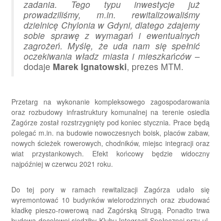
zadania. Tego typu inwestycje już
prowadziliśmy, m.in. rewitalizowaliśmy
dzielnicę Chylonia w Gdyni, dlatego zdajemy
sobie sprawę z wymagań i ewentualnych
zagrożeń. Myślę, że uda nam się spełnić
oczekiwania władz miasta i mieszkańców
–
dodaje
Marek Ignatowski
, prezes MTM.
Przetarg na wykonanie kompleksowego zagospodarowania
oraz rozbudowy infrastruktury komunalnej na terenie osiedla
Zagórze został rozstrzygnięty pod koniec stycznia. Prace będą
polegać m.in. na budowie nowoczesnych boisk, placów zabaw,
nowych ścieżek rowerowych, chodników, miejsc integracji oraz
wiat przystankowych. Efekt końcowy będzie widoczny
najpóźniej w czerwcu 2021 roku.
Do tej pory w ramach rewitalizacji Zagórza udało się
wyremontować 10 budynków wielorodzinnych oraz zbudować
kładkę pieszo-rowerową nad Zagórską Strugą. Ponadto trwa
budowa docelowej siedziby Klubu Integracji Społecznej przy ul.