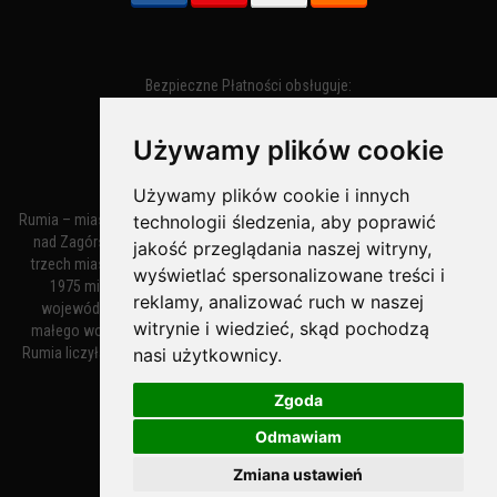
Bezpieczne Płatności obsługuje:
Używamy plików cookie
Używamy plików cookie i innych
technologii śledzenia, aby poprawić
Rumia – miasto w województwie pomorskim, w powiecie wejherowskim
nad Zagórską Strugą. Z miastami Wejherowem i Redą tworzy zespół
jakość przeglądania naszej witryny,
trzech miast zwany Małym Trójmiastem Kaszubskim. W latach 1945–
wyświetlać spersonalizowane treści i
1975 miasto administracyjnie należało do tak zwanego dużego
reklamy, analizować ruch w naszej
województwa gdańskiego, a w latach 1975–1998 do tak zwanego
witrynie i wiedzieć, skąd pochodzą
małego województwa gdańskiego. Według danych z 1 stycznia 2018
nasi użytkownicy.
Rumia liczyła 48 632 mieszkańców. Jest największym polskim miastem
nie będącym siedzibą powiatu.
Zgoda
Odmawiam
MiastoRumia.PL
Zmiana ustawień