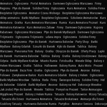
Animatora
:
Ogłoszenia
:
Portal Animatora
:
Darmowe Ogłoszenia Warszawa
:
Firmy
Regionu
:
Płyn do Baniek
:
Solidne Firmy
:
Ogłoszenia
:
Kurs Animatora
:
Solidna Firma
:
Bezpłatne Ogłoszenia
:
Animator Czasu Wolnego
:
Bezpłatne Ogłoszenia Warszawa
:
sklep animatora
:
Bańki Mydlane
:
Bezpłatne Ogłoszenia
:
Szkolenie Animatorów
:
Kurs
Animatora
:
Gratka
:
Kurs Animatora Warszawa
:
Rumia
:
Kurs Animatora Poznań
:
Kurs
Animatora Katowice
:
Kurs Animatora Zabaw
:
Firmy
:
Darmowe Ogłoszenia
:
Kupony
Rabatowe
:
Ogłoszenia Warszawa
:
Płyn do Baniek Mydlanych
:
Darmowe Ogłoszenia
Trójmiasto
:
Ogłoszenia Trójmiasto
:
udana impra
:
Ogłoszenia
:
Solidne Firmy
:
Bezpłatne Ogłoszenia
:
Płyn do Baniek
:
Hurtownia Balonów
:
Party Shop
:
Bańki
Mydlane
:
Balony Gdańsk
:
Sznurki do Baniek
:
Kijki do Baniek
:
Tablica
:
Balony
Warszawa
:
Panorama Firm
:
Balony
:
Gratka
:
Obręcze do Baniek
:
Oferty Pracy
:
Łapki
do Baniek
:
Hurtownia Balonów
:
Tablica
:
Balony
:
Gratka
:
Balony Urodzinowe
:
Balony
Gdynia
:
Bańki Mydlane Kraków
:
Miasto Rumia
:
Fotobudka
:
Wesele Sklep
:
Balony z
Helem Warszawa
:
Gratka
:
Tablica
:
Halloween
:
Balony Rumia
:
Auto Moto
:
Prezent
:
Płyn do Baniek
:
Baza Firm
:
Gratka
:
Ogłoszenia
:
Płyn do Baniek
:
Anonse
:
Balony
Foliowe
:
Zamykanie w Bańce
:
Kurs Animatora Gdańsk
:
Balony z Helem
:
Ogłoszenia
:
Bańki Mydlane Wrocław
:
Tablica
:
Reda
:
Firmy
:
Świecące Balony
:
Solidne Firmy
:
Hel
do Balonów
:
Gdańsk
:
Bańki Mydlane
:
Anonse
:
Balony na Hel
:
Dekoracje Weselne
:
Jak zrobić Płyn do Baniek
:
Wesele
:
Tablica
:
Pomysł na Prezent
:
Tańce Animacyjne
:
Wyjątkowy Prezent
:
Balony z Helem Rumia
:
Tatuaże
:
Balony Katowice
:
Wzory Tatuaży
:
Tatuaże dla Dzieci
:
Hurtownia Animatora
:
Tatuaże Brokatowe
:
Animacje dla Dzieci
:
Szablony Tatuaży
:
Hurtownia Balonów Rumia
:
PartyBox
:
Animator Seniora
:
Dekoracje