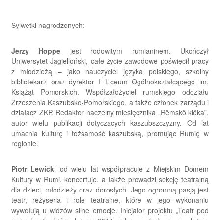
Sylwetki nagrodzonych:
Jerzy Hoppe
jest rodowitym rumianinem. Ukończył
Uniwersytet Jagielloński, całe życie zawodowe poświęcił pracy
z młodzieżą – jako nauczyciel języka polskiego, szkolny
bibliotekarz oraz dyrektor I Liceum Ogólnokształcącego im.
Książąt Pomorskich. Współzałożyciel rumskiego oddziału
Zrzeszenia Kaszubsko-Pomorskiego, a także członek zarządu i
działacz ZKP. Redaktor naczelny miesięcznika „Rëmskô klëka”,
autor wielu publikacji dotyczących kaszubszczyzny. Od lat
umacnia kulturę i tożsamość kaszubską, promując Rumię w
regionie.
Piotr Lewicki
od wielu lat współpracuje z Miejskim Domem
Kultury w Rumi, koncertuje, a także prowadzi sekcję teatralną
dla dzieci, młodzieży oraz dorosłych. Jego ogromną pasją jest
teatr, reżyseria i role teatralne, które w jego wykonaniu
wywołują u widzów silne emocje. Inicjator projektu „Teatr pod