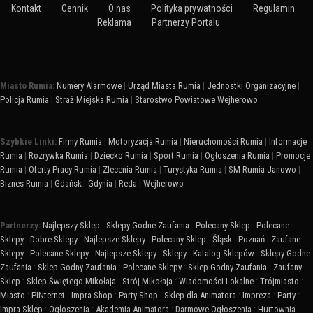
Kontakt
Cennik
O nas
Polityka prywatności
Regulamin
Reklama
Partnerzy Portalu
Miasto Rumia:
Numery Alarmowe
|
Urząd Miasta Rumia
|
Jednostki Organizacyjne
|
Policja Rumia
|
Straż Miejska Rumia
|
Starostwo Powiatowe Wejherowo
Szybkie Linki:
Firmy Rumia
|
Motoryzacja Rumia
|
Nieruchomości Rumia
|
Informacje
Rumia
|
Rozrywka Rumia
|
Dziecko Rumia
|
Sport Rumia
|
Ogłoszenia Rumia
|
Promocje
Rumia
|
Oferty Pracy Rumia
|
Zlecenia Rumia
|
Turystyka Rumia
|
SM Rumia Janowo
|
Biznes Rumia
|
Gdańsk
|
Gdynia
|
Reda
|
Wejherowo
Partnerzy:
Najlepszy Sklep
:
Sklepy Godne Zaufania
:
Polecany Sklep
:
Polecane
Sklepy
:
Dobre Sklepy
:
Najlepsze Sklepy
:
Polecany Sklep
:
Śląsk
:
Poznań
:
Zaufane
Sklepy
:
Polecane Sklepy
:
Najlepsze Sklepy
:
Sklepy
:
Katalog Sklepów
:
Sklepy Godne
Zaufania
:
Sklep Godny Zaufania
:
Polecane Sklepy
:
Sklep Godny Zaufania
:
Zaufany
Sklep
:
Sklep Świętego Mikołaja
:
Strój Mikołaja
:
Wiadomości Lokalne
:
Trójmiasto
:
Miasto
:
PINternet
:
Impra Shop
:
Party Shop
:
Sklep dla Animatora
:
Impreza
:
Party
:
Impra Sklep
:
Ogłoszenia
:
Akademia Animatora
:
Darmowe Ogłoszenia
:
Hurtownia