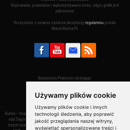
Kopiowanie, powielanie i wykorzystywanie treści, zdjęć, grafik jest
zabronione.
Korzystanie z serwisu oznacza akceptację
regulaminu
portalu
MiastoRumia.PL
Bezpieczne Płatności obsługuje:
Używamy plików cookie
Używamy plików cookie i innych
Rumia – miasto w województwie pomorskim, w powiecie wejherowskim
technologii śledzenia, aby poprawić
nad Zagórską Strugą. Z miastami Wejherowem i Redą tworzy zespół
jakość przeglądania naszej witryny,
trzech miast zwany Małym Trójmiastem Kaszubskim. W latach 1945–
wyświetlać spersonalizowane treści i