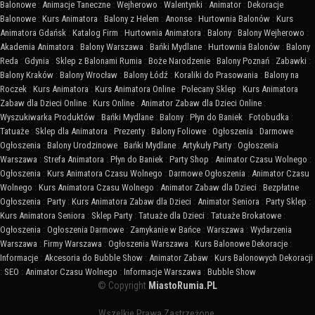
Balonowe
:
Animacje Taneczne
:
Wejherowo
:
Walentynki
:
Animator
:
Dekoracje
Balonowe
:
Kurs Animatora
:
Balony z Helem
:
Anonse
:
Hurtownia Balonów
:
Kurs
Animatora Gdańsk
:
Katalog Firm
:
Hurtownia Animatora
:
Balony
:
Balony Wejherowo
:
Akademia Animatora
:
Balony Warszawa
:
Bańki Mydlane
:
Hurtownia Balonów
:
Balony
Reda
:
Gdynia
:
Sklep z Balonami Rumia
:
Boże Narodzenie
:
Balony Poznań
:
Zabawki
:
Balony Kraków
:
Balony Wrocław
:
Balony Łódź
:
Koraliki do Prasowania
:
Balony na
Roczek
:
Kurs Animatora
:
Kurs Animatora Online
:
Polecany Sklep
:
Kurs Animatora
Zabaw dla Dzieci Online
:
Kurs Online
:
Animator Zabaw dla Dzieci Online
:
Wyszukiwarka Produktów
:
Bańki Mydlane
:
Balony
:
Płyn do Baniek
:
Fotobudka
:
Tatuaże
:
Sklep dla Animatora
:
Prezenty
:
Balony Foliowe
:
Ogłoszenia
:
Darmowe
Ogłoszenia
:
Balony Urodzinowe
:
Bańki Mydlane
:
Artykuły Party
:
Ogłoszenia
Warszawa
:
Strefa Animatora
:
Płyn do Baniek
:
Party Shop
:
Animator Czasu Wolnego
:
Ogłoszenia
:
Kurs Animatora Czasu Wolnego
:
Darmowe Ogłoszenia
:
Animator Czasu
Wolnego
:
Kurs Animatora Czasu Wolnego
:
Animator Zabaw dla Dzieci
:
Bezpłatne
Ogłoszenia
:
Party
:
Kurs Animatora Zabaw dla Dzieci
:
Animator Seniora
:
Party Sklep
:
Kurs Animatora Seniora
:
Sklep Party
:
Tatuaże dla Dzieci
:
Tatuaże Brokatowe
:
Ogłoszenia
:
Ogłoszenia Darmowe
:
Zamykanie w Bańce
:
Warszawa
:
Wydarzenia
Warszawa
:
Firmy Warszawa
:
Ogłoszenia Warszawa
:
Kurs Balonowe Dekoracje
:
Informacje
:
Akcesoria do Bubble Show
:
Animator Zabaw
:
Kurs Balonowych Dekoracji
:
SEO
:
Animator Czasu Wolnego
:
Informacje Warszawa
:
Bubble Show
© Copyright
MiastoRumia.PL
Wszelkie Prawa Zastrzeżone.