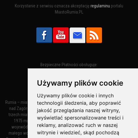
Korzystanie z serwisu oznacza akceptację
regulaminu
portalu
MiastoRumia.PL
Bezpieczne Płatności obsługuje:
Używamy plików cookie
Używamy plików cookie i innych
Rumia – miasto w województwie pomorskim, w powiecie wejherowskim
technologii śledzenia, aby poprawić
nad Zagórską Strugą. Z miastami Wejherowem i Redą tworzy zespół
jakość przeglądania naszej witryny,
trzech miast zwany Małym Trójmiastem Kaszubskim. W latach 1945–
wyświetlać spersonalizowane treści i
1975 miasto administracyjnie należało do tak zwanego dużego
reklamy, analizować ruch w naszej
województwa gdańskiego, a w latach 1975–1998 do tak zwanego
witrynie i wiedzieć, skąd pochodzą
małego województwa gdańskiego. Według danych z 1 stycznia 2018