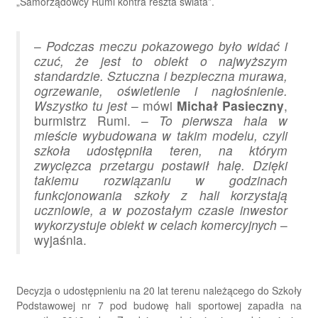
„Samorządowcy Rumi kontra reszta świata”.
–
Podczas meczu pokazowego było widać i
czuć, że jest to obiekt o najwyższym
standardzie. Sztuczna i bezpieczna murawa,
ogrzewanie, oświetlenie i nagłośnienie.
Wszystko tu jest
– mówi
Michał Pasieczny
,
burmistrz Rumi. –
To pierwsza hala w
mieście wybudowana w takim modelu, czyli
szkoła udostępniła teren, na którym
zwycięzca przetargu postawił halę. Dzięki
takiemu rozwiązaniu w godzinach
funkcjonowania szkoły z hali korzystają
uczniowie, a w pozostałym czasie inwestor
wykorzystuje obiekt w celach komercyjnych
–
wyjaśnia.
Decyzja o udostępnieniu na 20 lat terenu należącego do Szkoły
Podstawowej nr 7 pod budowę hali sportowej zapadła na