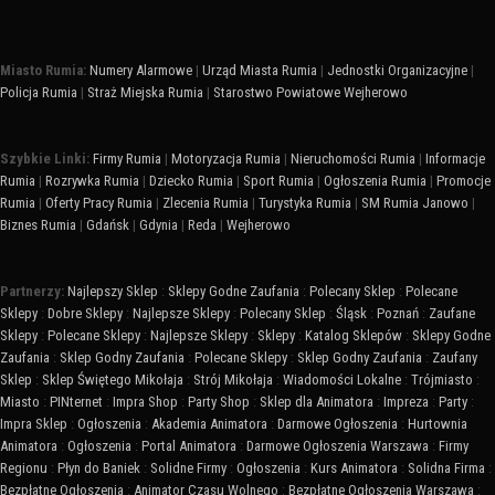
Miasto Rumia:
Numery Alarmowe
|
Urząd Miasta Rumia
|
Jednostki Organizacyjne
|
Policja Rumia
|
Straż Miejska Rumia
|
Starostwo Powiatowe Wejherowo
Szybkie Linki:
Firmy Rumia
|
Motoryzacja Rumia
|
Nieruchomości Rumia
|
Informacje
Rumia
|
Rozrywka Rumia
|
Dziecko Rumia
|
Sport Rumia
|
Ogłoszenia Rumia
|
Promocje
Rumia
|
Oferty Pracy Rumia
|
Zlecenia Rumia
|
Turystyka Rumia
|
SM Rumia Janowo
|
Biznes Rumia
|
Gdańsk
|
Gdynia
|
Reda
|
Wejherowo
Partnerzy:
Najlepszy Sklep
:
Sklepy Godne Zaufania
:
Polecany Sklep
:
Polecane
Sklepy
:
Dobre Sklepy
:
Najlepsze Sklepy
:
Polecany Sklep
:
Śląsk
:
Poznań
:
Zaufane
Sklepy
:
Polecane Sklepy
:
Najlepsze Sklepy
:
Sklepy
:
Katalog Sklepów
:
Sklepy Godne
Zaufania
:
Sklep Godny Zaufania
:
Polecane Sklepy
:
Sklep Godny Zaufania
:
Zaufany
Sklep
:
Sklep Świętego Mikołaja
:
Strój Mikołaja
:
Wiadomości Lokalne
:
Trójmiasto
:
Miasto
:
PINternet
:
Impra Shop
:
Party Shop
:
Sklep dla Animatora
:
Impreza
:
Party
:
Impra Sklep
:
Ogłoszenia
:
Akademia Animatora
:
Darmowe Ogłoszenia
:
Hurtownia
Animatora
:
Ogłoszenia
:
Portal Animatora
:
Darmowe Ogłoszenia Warszawa
:
Firmy
Regionu
:
Płyn do Baniek
:
Solidne Firmy
:
Ogłoszenia
:
Kurs Animatora
:
Solidna Firma
:
Bezpłatne Ogłoszenia
:
Animator Czasu Wolnego
:
Bezpłatne Ogłoszenia Warszawa
: