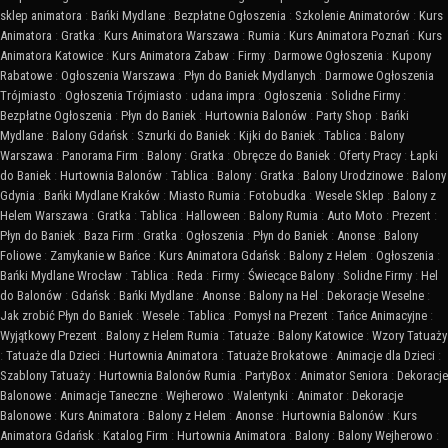
sklep animatora
:
Bańki Mydlane
:
Bezpłatne Ogłoszenia
:
Szkolenie Animatorów
:
Kurs
Animatora
:
Gratka
:
Kurs Animatora Warszawa
:
Rumia
:
Kurs Animatora Poznań
:
Kurs
Animatora Katowice
:
Kurs Animatora Zabaw
:
Firmy
:
Darmowe Ogłoszenia
:
Kupony
Rabatowe
:
Ogłoszenia Warszawa
:
Płyn do Baniek Mydlanych
:
Darmowe Ogłoszenia
Trójmiasto
:
Ogłoszenia Trójmiasto
:
udana impra
:
Ogłoszenia
:
Solidne Firmy
:
Bezpłatne Ogłoszenia
:
Płyn do Baniek
:
Hurtownia Balonów
:
Party Shop
:
Bańki
Mydlane
:
Balony Gdańsk
:
Sznurki do Baniek
:
Kijki do Baniek
:
Tablica
:
Balony
Warszawa
:
Panorama Firm
:
Balony
:
Gratka
:
Obręcze do Baniek
:
Oferty Pracy
:
Łapki
do Baniek
:
Hurtownia Balonów
:
Tablica
:
Balony
:
Gratka
:
Balony Urodzinowe
:
Balony
Gdynia
:
Bańki Mydlane Kraków
:
Miasto Rumia
:
Fotobudka
:
Wesele Sklep
:
Balony z
Helem Warszawa
:
Gratka
:
Tablica
:
Halloween
:
Balony Rumia
:
Auto Moto
:
Prezent
:
Płyn do Baniek
:
Baza Firm
:
Gratka
:
Ogłoszenia
:
Płyn do Baniek
:
Anonse
:
Balony
Foliowe
:
Zamykanie w Bańce
:
Kurs Animatora Gdańsk
:
Balony z Helem
:
Ogłoszenia
:
Bańki Mydlane Wrocław
:
Tablica
:
Reda
:
Firmy
:
Świecące Balony
:
Solidne Firmy
:
Hel
do Balonów
:
Gdańsk
:
Bańki Mydlane
:
Anonse
:
Balony na Hel
:
Dekoracje Weselne
:
Jak zrobić Płyn do Baniek
:
Wesele
:
Tablica
:
Pomysł na Prezent
:
Tańce Animacyjne
:
Wyjątkowy Prezent
:
Balony z Helem Rumia
:
Tatuaże
:
Balony Katowice
:
Wzory Tatuaży
:
Tatuaże dla Dzieci
:
Hurtownia Animatora
:
Tatuaże Brokatowe
:
Animacje dla Dzieci
:
Szablony Tatuaży
:
Hurtownia Balonów Rumia
:
PartyBox
:
Animator Seniora
:
Dekoracje
Balonowe
:
Animacje Taneczne
:
Wejherowo
:
Walentynki
:
Animator
:
Dekoracje
Balonowe
:
Kurs Animatora
:
Balony z Helem
:
Anonse
:
Hurtownia Balonów
:
Kurs
Animatora Gdańsk
:
Katalog Firm
:
Hurtownia Animatora
:
Balony
:
Balony Wejherowo
: