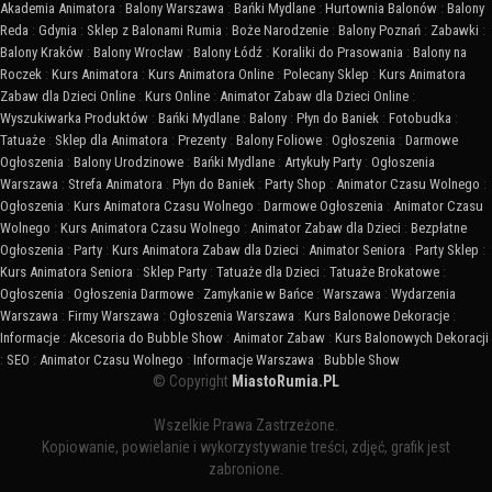
Akademia Animatora
:
Balony Warszawa
:
Bańki Mydlane
:
Hurtownia Balonów
:
Balony
Reda
:
Gdynia
:
Sklep z Balonami Rumia
:
Boże Narodzenie
:
Balony Poznań
:
Zabawki
:
Balony Kraków
:
Balony Wrocław
:
Balony Łódź
:
Koraliki do Prasowania
:
Balony na
Roczek
:
Kurs Animatora
:
Kurs Animatora Online
:
Polecany Sklep
:
Kurs Animatora
Zabaw dla Dzieci Online
:
Kurs Online
:
Animator Zabaw dla Dzieci Online
:
Wyszukiwarka Produktów
:
Bańki Mydlane
:
Balony
:
Płyn do Baniek
:
Fotobudka
:
Tatuaże
:
Sklep dla Animatora
:
Prezenty
:
Balony Foliowe
:
Ogłoszenia
:
Darmowe
Ogłoszenia
:
Balony Urodzinowe
:
Bańki Mydlane
:
Artykuły Party
:
Ogłoszenia
Warszawa
:
Strefa Animatora
:
Płyn do Baniek
:
Party Shop
:
Animator Czasu Wolnego
:
Ogłoszenia
:
Kurs Animatora Czasu Wolnego
:
Darmowe Ogłoszenia
:
Animator Czasu
Wolnego
:
Kurs Animatora Czasu Wolnego
:
Animator Zabaw dla Dzieci
:
Bezpłatne
Ogłoszenia
:
Party
:
Kurs Animatora Zabaw dla Dzieci
:
Animator Seniora
:
Party Sklep
:
Kurs Animatora Seniora
:
Sklep Party
:
Tatuaże dla Dzieci
:
Tatuaże Brokatowe
:
Ogłoszenia
:
Ogłoszenia Darmowe
:
Zamykanie w Bańce
:
Warszawa
:
Wydarzenia
Warszawa
:
Firmy Warszawa
:
Ogłoszenia Warszawa
:
Kurs Balonowe Dekoracje
:
Informacje
:
Akcesoria do Bubble Show
:
Animator Zabaw
:
Kurs Balonowych Dekoracji
:
SEO
:
Animator Czasu Wolnego
:
Informacje Warszawa
:
Bubble Show
© Copyright
MiastoRumia.PL
Wszelkie Prawa Zastrzeżone.
Kopiowanie, powielanie i wykorzystywanie treści, zdjęć, grafik jest
zabronione.