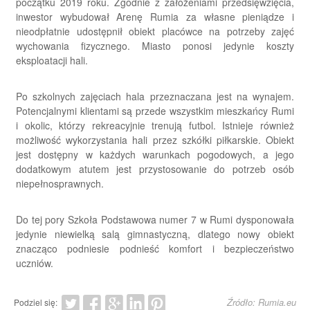
początku 2019 roku. Zgodnie z założeniami przedsięwzięcia,
inwestor wybudował Arenę Rumia za własne pieniądze i
nieodpłatnie udostępnił obiekt placówce na potrzeby zajęć
wychowania fizycznego. Miasto ponosi jedynie koszty
eksploatacji hali.
Po szkolnych zajęciach hala przeznaczana jest na wynajem.
Potencjalnymi klientami są przede wszystkim mieszkańcy Rumi
i okolic, którzy rekreacyjnie trenują futbol. Istnieje również
możliwość wykorzystania hali przez szkółki piłkarskie. Obiekt
jest dostępny w każdych warunkach pogodowych, a jego
dodatkowym atutem jest przystosowanie do potrzeb osób
niepełnosprawnych.
Do tej pory Szkoła Podstawowa numer 7 w Rumi dysponowała
jedynie niewielką salą gimnastyczną, dlatego nowy obiekt
znacząco podniesie podnieść komfort i bezpieczeństwo
uczniów.
Źródło: Rumia.eu
Podziel się: