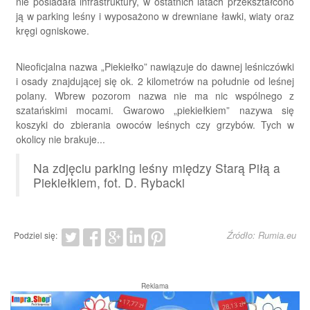
nie posiadała infrastruktury, w ostatnich latach przekształcono
ją w parking leśny i wyposażono w drewniane ławki, wiaty oraz
kręgi ogniskowe.
Nieoficjalna nazwa „Piekiełko” nawiązuje do dawnej leśniczówki
i osady znajdującej się ok. 2 kilometrów na południe od leśnej
polany. Wbrew pozorom nazwa nie ma nic wspólnego z
szatańskimi mocami. Gwarowo „piekiełkiem” nazywa się
koszyki do zbierania owoców leśnych czy grzybów. Tych w
okolicy nie brakuje...
Na zdjęciu parking leśny między Starą Piłą a
Piekiełkiem, fot. D. Rybacki
Źródło: Rumia.eu
Podziel się:
Reklama