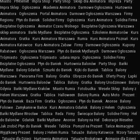
Miasto
:
PINternet
:
Impra Shop
:
Party Shop
:
Sklep dla Animatora
:
Impreza
:
Party
:
Impra Sklep
:
Ogłoszenia
:
Akademia Animatora
:
Darmowe Ogłoszenia
:
Hurtownia
Animatora
:
Ogłoszenia
:
Portal Animatora
:
Darmowe Ogłoszenia Warszawa
:
Firmy
Regionu
:
Płyn do Baniek
:
Solidne Firmy
:
Ogłoszenia
:
Kurs Animatora
:
Solidna Firma
:
Bezpłatne Ogłoszenia
:
Animator Czasu Wolnego
:
Bezpłatne Ogłoszenia Warszawa
:
sklep animatora
:
Bańki Mydlane
:
Bezpłatne Ogłoszenia
:
Szkolenie Animatorów
:
Kurs
Animatora
:
Gratka
:
Kurs Animatora Warszawa
:
Rumia
:
Kurs Animatora Poznań
:
Kurs
Animatora Katowice
:
Kurs Animatora Zabaw
:
Firmy
:
Darmowe Ogłoszenia
:
Kupony
Rabatowe
:
Ogłoszenia Warszawa
:
Płyn do Baniek Mydlanych
:
Darmowe Ogłoszenia
Trójmiasto
:
Ogłoszenia Trójmiasto
:
udana impra
:
Ogłoszenia
:
Solidne Firmy
:
Bezpłatne Ogłoszenia
:
Płyn do Baniek
:
Hurtownia Balonów
:
Party Shop
:
Bańki
Mydlane
:
Balony Gdańsk
:
Sznurki do Baniek
:
Kijki do Baniek
:
Tablica
:
Balony
Warszawa
:
Panorama Firm
:
Balony
:
Gratka
:
Obręcze do Baniek
:
Oferty Pracy
:
Łapki
do Baniek
:
Hurtownia Balonów
:
Tablica
:
Balony
:
Gratka
:
Balony Urodzinowe
:
Balony
Gdynia
:
Bańki Mydlane Kraków
:
Miasto Rumia
:
Fotobudka
:
Wesele Sklep
:
Balony z
Helem Warszawa
:
Gratka
:
Tablica
:
Halloween
:
Balony Rumia
:
Auto Moto
:
Prezent
:
Płyn do Baniek
:
Baza Firm
:
Gratka
:
Ogłoszenia
:
Płyn do Baniek
:
Anonse
:
Balony
Foliowe
:
Zamykanie w Bańce
:
Kurs Animatora Gdańsk
:
Balony z Helem
:
Ogłoszenia
:
Bańki Mydlane Wrocław
:
Tablica
:
Reda
:
Firmy
:
Świecące Balony
:
Solidne Firmy
:
Hel
do Balonów
:
Gdańsk
:
Bańki Mydlane
:
Anonse
:
Balony na Hel
:
Dekoracje Weselne
:
Jak zrobić Płyn do Baniek
:
Wesele
:
Tablica
:
Pomysł na Prezent
:
Tańce Animacyjne
:
Wyjątkowy Prezent
:
Balony z Helem Rumia
:
Tatuaże
:
Balony Katowice
:
Wzory Tatuaży
:
Tatuaże dla Dzieci
:
Hurtownia Animatora
:
Tatuaże Brokatowe
:
Animacje dla Dzieci
: