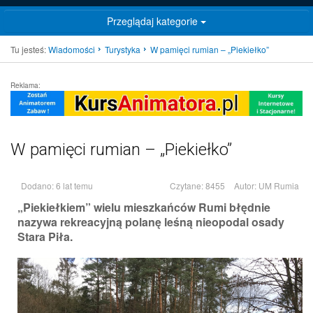
Przeglądaj kategorie
Tu jesteś:
Wiadomości
Turystyka
W pamięci rumian – „Piekiełko”
Reklama:
W pamięci rumian – „Piekiełko”
Dodano: 6 lat temu
Czytane: 8455
Autor:
UM Rumia
„Piekiełkiem” wielu mieszkańców Rumi błędnie
nazywa rekreacyjną polanę leśną nieopodal osady
Stara Piła.