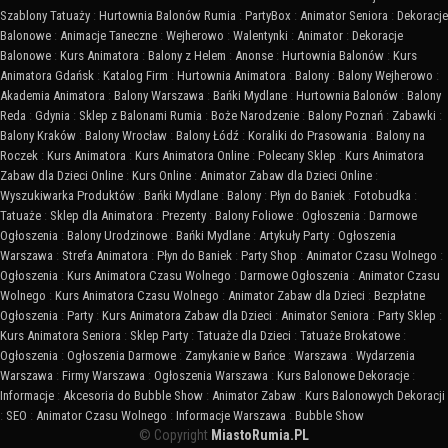
Szablony Tatuaży
:
Hurtownia Balonów Rumia
:
PartyBox
:
Animator Seniora
:
Dekoracje
Balonowe
:
Animacje Taneczne
:
Wejherowo
:
Walentynki
:
Animator
:
Dekoracje
Balonowe
:
Kurs Animatora
:
Balony z Helem
:
Anonse
:
Hurtownia Balonów
:
Kurs
Animatora Gdańsk
:
Katalog Firm
:
Hurtownia Animatora
:
Balony
:
Balony Wejherowo
:
Akademia Animatora
:
Balony Warszawa
:
Bańki Mydlane
:
Hurtownia Balonów
:
Balony
Reda
:
Gdynia
:
Sklep z Balonami Rumia
:
Boże Narodzenie
:
Balony Poznań
:
Zabawki
:
Balony Kraków
:
Balony Wrocław
:
Balony Łódź
:
Koraliki do Prasowania
:
Balony na
Roczek
:
Kurs Animatora
:
Kurs Animatora Online
:
Polecany Sklep
:
Kurs Animatora
Zabaw dla Dzieci Online
:
Kurs Online
:
Animator Zabaw dla Dzieci Online
:
Wyszukiwarka Produktów
:
Bańki Mydlane
:
Balony
:
Płyn do Baniek
:
Fotobudka
:
Tatuaże
:
Sklep dla Animatora
:
Prezenty
:
Balony Foliowe
:
Ogłoszenia
:
Darmowe
Ogłoszenia
:
Balony Urodzinowe
:
Bańki Mydlane
:
Artykuły Party
:
Ogłoszenia
Warszawa
:
Strefa Animatora
:
Płyn do Baniek
:
Party Shop
:
Animator Czasu Wolnego
:
Ogłoszenia
:
Kurs Animatora Czasu Wolnego
:
Darmowe Ogłoszenia
:
Animator Czasu
Wolnego
:
Kurs Animatora Czasu Wolnego
:
Animator Zabaw dla Dzieci
:
Bezpłatne
Ogłoszenia
:
Party
:
Kurs Animatora Zabaw dla Dzieci
:
Animator Seniora
:
Party Sklep
:
Kurs Animatora Seniora
:
Sklep Party
:
Tatuaże dla Dzieci
:
Tatuaże Brokatowe
:
Ogłoszenia
:
Ogłoszenia Darmowe
:
Zamykanie w Bańce
:
Warszawa
:
Wydarzenia
Warszawa
:
Firmy Warszawa
:
Ogłoszenia Warszawa
:
Kurs Balonowe Dekoracje
:
Informacje
:
Akcesoria do Bubble Show
:
Animator Zabaw
:
Kurs Balonowych Dekoracji
:
SEO
:
Animator Czasu Wolnego
:
Informacje Warszawa
:
Bubble Show
© Copyright
MiastoRumia.PL