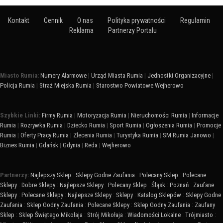
Kontakt
Cennik
O nas
Polityka prywatności
Regulamin
Reklama
Partnerzy Portalu
Miasto Rumia:
Numery Alarmowe
|
Urząd Miasta Rumia
|
Jednostki Organizacyjne
|
Policja Rumia
|
Straż Miejska Rumia
|
Starostwo Powiatowe Wejherowo
Szybkie Linki:
Firmy Rumia
|
Motoryzacja Rumia
|
Nieruchomości Rumia
|
Informacje
Rumia
|
Rozrywka Rumia
|
Dziecko Rumia
|
Sport Rumia
|
Ogłoszenia Rumia
|
Promocje
Rumia
|
Oferty Pracy Rumia
|
Zlecenia Rumia
|
Turystyka Rumia
|
SM Rumia Janowo
|
Biznes Rumia
|
Gdańsk
|
Gdynia
|
Reda
|
Wejherowo
Partnerzy:
Najlepszy Sklep
:
Sklepy Godne Zaufania
:
Polecany Sklep
:
Polecane
Sklepy
:
Dobre Sklepy
:
Najlepsze Sklepy
:
Polecany Sklep
:
Śląsk
:
Poznań
:
Zaufane
Sklepy
:
Polecane Sklepy
:
Najlepsze Sklepy
:
Sklepy
:
Katalog Sklepów
:
Sklepy Godne
Zaufania
:
Sklep Godny Zaufania
:
Polecane Sklepy
:
Sklep Godny Zaufania
:
Zaufany
Sklep
:
Sklep Świętego Mikołaja
:
Strój Mikołaja
:
Wiadomości Lokalne
:
Trójmiasto
: