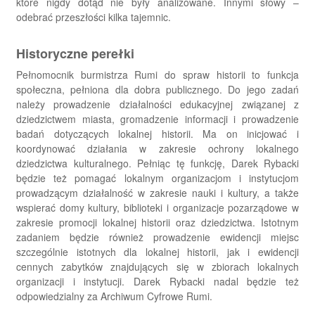
które nigdy dotąd nie były analizowane. Innymi słowy –
odebrać przeszłości kilka tajemnic.
Historyczne perełki
Pełnomocnik burmistrza Rumi do spraw historii to funkcja
społeczna, pełniona dla dobra publicznego. Do jego zadań
należy prowadzenie działalności edukacyjnej związanej z
dziedzictwem miasta, gromadzenie informacji i prowadzenie
badań dotyczących lokalnej historii. Ma on inicjować i
koordynować działania w zakresie ochrony lokalnego
dziedzictwa kulturalnego. Pełniąc tę funkcję, Darek Rybacki
będzie też pomagać lokalnym organizacjom i instytucjom
prowadzącym działalność w zakresie nauki i kultury, a także
wspierać domy kultury, biblioteki i organizacje pozarządowe w
zakresie promocji lokalnej historii oraz dziedzictwa. Istotnym
zadaniem będzie również prowadzenie ewidencji miejsc
szczególnie istotnych dla lokalnej historii, jak i ewidencji
cennych zabytków znajdujących się w zbiorach lokalnych
organizacji i instytucji. Darek Rybacki nadal będzie też
odpowiedzialny za Archiwum Cyfrowe Rumi.