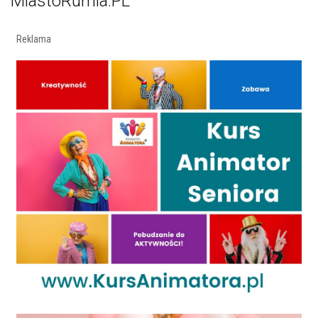
MiastoRumia.PL
Reklama