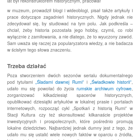
lat był rekonstruktorem historycznym, pracował
w muzeum, prowadził blogi i wideoblogi, pisał także artykuły i
prace dotyczące zagadnień historycznych. Nigdy jednak nie
zdecydował się, by studiować na tym polu. Jak podkreśla –
chciał, żeby historia pozostała jego hobby, czymś, co robi
wyłącznie z zamiłowania, a nie dlatego, że to wyuczony zawód.
Sam uważa się raczej za popularyzatora wiedzy, a nie badacza
w ścisłym tego słowa znaczeniu.
Trzeba działać
Poza stworzeniem dwóch sezonów serialu dokumentalnego
pod tytułami
„Śladami dawnej Rumi”
i
„Świadkowie historii”
,
udało mu się powołać do życia
rumskie archiwum cyfrowe
,
zorganizować kilkadziesiąt spacerów historycznych,
opublikować dziesiątki artykułów w lokalnej prasie i portalach
internetowych, rozpocząć cykl „Spotkań z historią Rumi” w
Stacji Kultura czy też skonsultować kilkanaście projektów
inwestycyjnych i prospołecznych, które pośrednio promują
lokalne dziedzictwo. Najbardziej jednak dumny jest z tego, że
udało mu się ustalić wiele nowych faktów w oparciu o źródła,