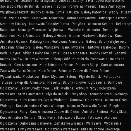
do Balonów
:
Gdańsk
:
Bańki Mydlane
:
Anonse
:
Balony na Hel
:
Dekoracje Weselne
:
Jak zrobić Płyn do Baniek
:
Wesele
:
Tablica
:
Pomysł na Prezent
:
Tańce Animacyjne
:
Wyjątkowy Prezent
:
Balony z Helem Rumia
:
Tatuaże
:
Balony Katowice
:
Wzory Tatuaży
:
Tatuaże dla Dzieci
:
Hurtownia Animatora
:
Tatuaże Brokatowe
:
Animacje dla Dzieci
:
Szablony Tatuaży
:
Hurtownia Balonów Rumia
:
PartyBox
:
Animator Seniora
:
Dekoracje
Balonowe
:
Animacje Taneczne
:
Wejherowo
:
Walentynki
:
Animator
:
Dekoracje
Balonowe
:
Kurs Animatora
:
Balony z Helem
:
Anonse
:
Hurtownia Balonów
:
Kurs
Animatora Gdańsk
:
Katalog Firm
:
Hurtownia Animatora
:
Balony
:
Balony Wejherowo
:
Akademia Animatora
:
Balony Warszawa
:
Bańki Mydlane
:
Hurtownia Balonów
:
Balony
Reda
:
Gdynia
:
Sklep z Balonami Rumia
:
Boże Narodzenie
:
Balony Poznań
:
Zabawki
:
Balony Kraków
:
Balony Wrocław
:
Balony Łódź
:
Koraliki do Prasowania
:
Balony na
Roczek
:
Kurs Animatora
:
Kurs Animatora Online
:
Polecany Sklep
:
Kurs Animatora
Zabaw dla Dzieci Online
:
Kurs Online
:
Animator Zabaw dla Dzieci Online
:
Wyszukiwarka Produktów
:
Bańki Mydlane
:
Balony
:
Płyn do Baniek
:
Fotobudka
:
Tatuaże
:
Sklep dla Animatora
:
Prezenty
:
Balony Foliowe
:
Ogłoszenia
:
Darmowe
Ogłoszenia
:
Balony Urodzinowe
:
Bańki Mydlane
:
Artykuły Party
:
Ogłoszenia
Warszawa
:
Strefa Animatora
:
Płyn do Baniek
:
Party Shop
:
Animator Czasu Wolnego
:
Ogłoszenia
:
Kurs Animatora Czasu Wolnego
:
Darmowe Ogłoszenia
:
Animator Czasu
Wolnego
:
Kurs Animatora Czasu Wolnego
:
Animator Zabaw dla Dzieci
:
Bezpłatne
Ogłoszenia
:
Party
:
Kurs Animatora Zabaw dla Dzieci
:
Animator Seniora
:
Party Sklep
:
Kurs Animatora Seniora
:
Sklep Party
:
Tatuaże dla Dzieci
:
Tatuaże Brokatowe
:
Ogłoszenia
:
Ogłoszenia Darmowe
:
Zamykanie w Bańce
:
Warszawa
:
Wydarzenia
Warszawa
:
Firmy Warszawa
:
Ogłoszenia Warszawa
:
Kurs Balonowe Dekoracje
: