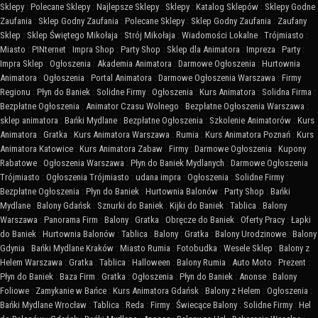
Sklepy
:
Polecane Sklepy
:
Najlepsze Sklepy
:
Sklepy
:
Katalog Sklepów
:
Sklepy Godne
Zaufania
:
Sklep Godny Zaufania
:
Polecane Sklepy
:
Sklep Godny Zaufania
:
Zaufany
Sklep
:
Sklep Świętego Mikołaja
:
Strój Mikołaja
:
Wiadomości Lokalne
:
Trójmiasto
:
Miasto
:
PINternet
:
Impra Shop
:
Party Shop
:
Sklep dla Animatora
:
Impreza
:
Party
:
Impra Sklep
:
Ogłoszenia
:
Akademia Animatora
:
Darmowe Ogłoszenia
:
Hurtownia
Animatora
:
Ogłoszenia
:
Portal Animatora
:
Darmowe Ogłoszenia Warszawa
:
Firmy
Regionu
:
Płyn do Baniek
:
Solidne Firmy
:
Ogłoszenia
:
Kurs Animatora
:
Solidna Firma
:
Bezpłatne Ogłoszenia
:
Animator Czasu Wolnego
:
Bezpłatne Ogłoszenia Warszawa
:
sklep animatora
:
Bańki Mydlane
:
Bezpłatne Ogłoszenia
:
Szkolenie Animatorów
:
Kurs
Animatora
:
Gratka
:
Kurs Animatora Warszawa
:
Rumia
:
Kurs Animatora Poznań
:
Kurs
Animatora Katowice
:
Kurs Animatora Zabaw
:
Firmy
:
Darmowe Ogłoszenia
:
Kupony
Rabatowe
:
Ogłoszenia Warszawa
:
Płyn do Baniek Mydlanych
:
Darmowe Ogłoszenia
Trójmiasto
:
Ogłoszenia Trójmiasto
:
udana impra
:
Ogłoszenia
:
Solidne Firmy
:
Bezpłatne Ogłoszenia
:
Płyn do Baniek
:
Hurtownia Balonów
:
Party Shop
:
Bańki
Mydlane
:
Balony Gdańsk
:
Sznurki do Baniek
:
Kijki do Baniek
:
Tablica
:
Balony
Warszawa
:
Panorama Firm
:
Balony
:
Gratka
:
Obręcze do Baniek
:
Oferty Pracy
:
Łapki
do Baniek
:
Hurtownia Balonów
:
Tablica
:
Balony
:
Gratka
:
Balony Urodzinowe
:
Balony
Gdynia
:
Bańki Mydlane Kraków
:
Miasto Rumia
:
Fotobudka
:
Wesele Sklep
:
Balony z
Helem Warszawa
:
Gratka
:
Tablica
:
Halloween
:
Balony Rumia
:
Auto Moto
:
Prezent
:
Płyn do Baniek
:
Baza Firm
:
Gratka
:
Ogłoszenia
:
Płyn do Baniek
:
Anonse
:
Balony
Foliowe
:
Zamykanie w Bańce
:
Kurs Animatora Gdańsk
:
Balony z Helem
:
Ogłoszenia
:
Bańki Mydlane Wrocław
:
Tablica
:
Reda
:
Firmy
:
Świecące Balony
:
Solidne Firmy
:
Hel