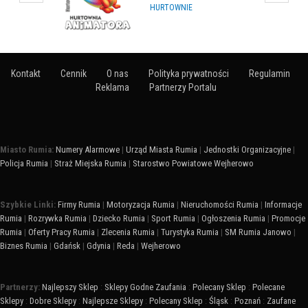
HURTOWNIE
Kontakt
Cennik
O nas
Polityka prywatności
Regulamin
Reklama
Partnerzy Portalu
Miasto Rumia:
Numery Alarmowe
|
Urząd Miasta Rumia
|
Jednostki Organizacyjne
|
Policja Rumia
|
Straż Miejska Rumia
|
Starostwo Powiatowe Wejherowo
Szybkie Linki:
Firmy Rumia
|
Motoryzacja Rumia
|
Nieruchomości Rumia
|
Informacje
Rumia
|
Rozrywka Rumia
|
Dziecko Rumia
|
Sport Rumia
|
Ogłoszenia Rumia
|
Promocje
Rumia
|
Oferty Pracy Rumia
|
Zlecenia Rumia
|
Turystyka Rumia
|
SM Rumia Janowo
|
Biznes Rumia
|
Gdańsk
|
Gdynia
|
Reda
|
Wejherowo
Partnerzy:
Najlepszy Sklep
:
Sklepy Godne Zaufania
:
Polecany Sklep
:
Polecane
Sklepy
:
Dobre Sklepy
:
Najlepsze Sklepy
:
Polecany Sklep
:
Śląsk
:
Poznań
:
Zaufane