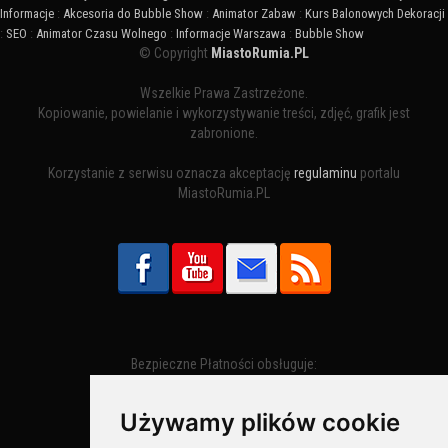
Informacje
:
Akcesoria do Bubble Show
:
Animator Zabaw
:
Kurs Balonowych Dekoracji
:
SEO
:
Animator Czasu Wolnego
:
Informacje Warszawa
:
Bubble Show
© Copyright
MiastoRumia.PL
Wszelkie Prawa Zastrzeżone.
Kopiowanie, powielanie i wykorzystywanie treści, zdjęć, grafik jest
zabronione.
Korzystanie z serwisu oznacza akceptację
regulaminu
portalu
MiastoRumia.PL
Bezpieczne Płatności obsługuje:
Używamy plików cookie