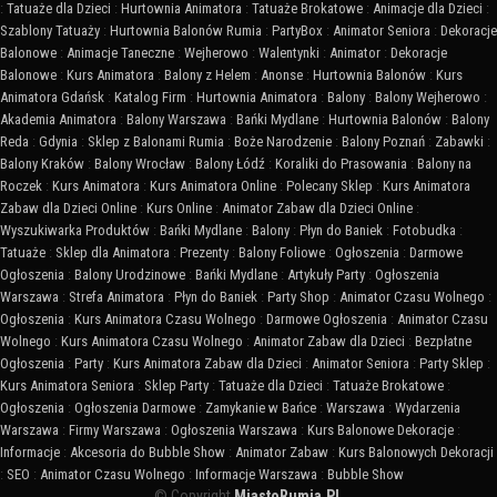
:
Tatuaże dla Dzieci
:
Hurtownia Animatora
:
Tatuaże Brokatowe
:
Animacje dla Dzieci
:
Szablony Tatuaży
:
Hurtownia Balonów Rumia
:
PartyBox
:
Animator Seniora
:
Dekoracje
Balonowe
:
Animacje Taneczne
:
Wejherowo
:
Walentynki
:
Animator
:
Dekoracje
Balonowe
:
Kurs Animatora
:
Balony z Helem
:
Anonse
:
Hurtownia Balonów
:
Kurs
Animatora Gdańsk
:
Katalog Firm
:
Hurtownia Animatora
:
Balony
:
Balony Wejherowo
:
Akademia Animatora
:
Balony Warszawa
:
Bańki Mydlane
:
Hurtownia Balonów
:
Balony
Reda
:
Gdynia
:
Sklep z Balonami Rumia
:
Boże Narodzenie
:
Balony Poznań
:
Zabawki
:
Balony Kraków
:
Balony Wrocław
:
Balony Łódź
:
Koraliki do Prasowania
:
Balony na
Roczek
:
Kurs Animatora
:
Kurs Animatora Online
:
Polecany Sklep
:
Kurs Animatora
Zabaw dla Dzieci Online
:
Kurs Online
:
Animator Zabaw dla Dzieci Online
:
Wyszukiwarka Produktów
:
Bańki Mydlane
:
Balony
:
Płyn do Baniek
:
Fotobudka
:
Tatuaże
:
Sklep dla Animatora
:
Prezenty
:
Balony Foliowe
:
Ogłoszenia
:
Darmowe
Ogłoszenia
:
Balony Urodzinowe
:
Bańki Mydlane
:
Artykuły Party
:
Ogłoszenia
Warszawa
:
Strefa Animatora
:
Płyn do Baniek
:
Party Shop
:
Animator Czasu Wolnego
:
Ogłoszenia
:
Kurs Animatora Czasu Wolnego
:
Darmowe Ogłoszenia
:
Animator Czasu
Wolnego
:
Kurs Animatora Czasu Wolnego
:
Animator Zabaw dla Dzieci
:
Bezpłatne
Ogłoszenia
:
Party
:
Kurs Animatora Zabaw dla Dzieci
:
Animator Seniora
:
Party Sklep
:
Kurs Animatora Seniora
:
Sklep Party
:
Tatuaże dla Dzieci
:
Tatuaże Brokatowe
:
Ogłoszenia
:
Ogłoszenia Darmowe
:
Zamykanie w Bańce
:
Warszawa
:
Wydarzenia
Warszawa
:
Firmy Warszawa
:
Ogłoszenia Warszawa
:
Kurs Balonowe Dekoracje
:
Informacje
:
Akcesoria do Bubble Show
:
Animator Zabaw
:
Kurs Balonowych Dekoracji
:
SEO
:
Animator Czasu Wolnego
:
Informacje Warszawa
:
Bubble Show
© Copyright
MiastoRumia.PL