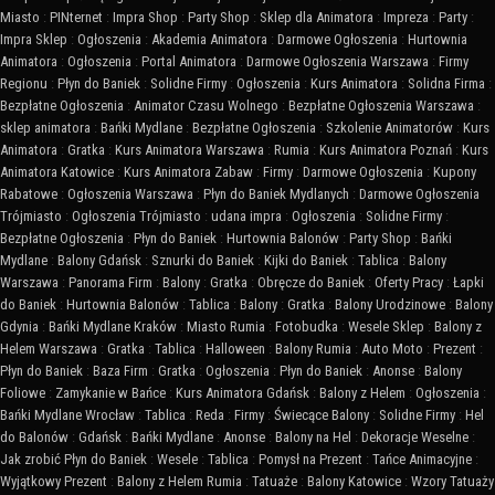
Miasto
:
PINternet
:
Impra Shop
:
Party Shop
:
Sklep dla Animatora
:
Impreza
:
Party
:
Impra Sklep
:
Ogłoszenia
:
Akademia Animatora
:
Darmowe Ogłoszenia
:
Hurtownia
Animatora
:
Ogłoszenia
:
Portal Animatora
:
Darmowe Ogłoszenia Warszawa
:
Firmy
Regionu
:
Płyn do Baniek
:
Solidne Firmy
:
Ogłoszenia
:
Kurs Animatora
:
Solidna Firma
:
Bezpłatne Ogłoszenia
:
Animator Czasu Wolnego
:
Bezpłatne Ogłoszenia Warszawa
:
sklep animatora
:
Bańki Mydlane
:
Bezpłatne Ogłoszenia
:
Szkolenie Animatorów
:
Kurs
Animatora
:
Gratka
:
Kurs Animatora Warszawa
:
Rumia
:
Kurs Animatora Poznań
:
Kurs
Animatora Katowice
:
Kurs Animatora Zabaw
:
Firmy
:
Darmowe Ogłoszenia
:
Kupony
Rabatowe
:
Ogłoszenia Warszawa
:
Płyn do Baniek Mydlanych
:
Darmowe Ogłoszenia
Trójmiasto
:
Ogłoszenia Trójmiasto
:
udana impra
:
Ogłoszenia
:
Solidne Firmy
:
Bezpłatne Ogłoszenia
:
Płyn do Baniek
:
Hurtownia Balonów
:
Party Shop
:
Bańki
Mydlane
:
Balony Gdańsk
:
Sznurki do Baniek
:
Kijki do Baniek
:
Tablica
:
Balony
Warszawa
:
Panorama Firm
:
Balony
:
Gratka
:
Obręcze do Baniek
:
Oferty Pracy
:
Łapki
do Baniek
:
Hurtownia Balonów
:
Tablica
:
Balony
:
Gratka
:
Balony Urodzinowe
:
Balony
Gdynia
:
Bańki Mydlane Kraków
:
Miasto Rumia
:
Fotobudka
:
Wesele Sklep
:
Balony z
Helem Warszawa
:
Gratka
:
Tablica
:
Halloween
:
Balony Rumia
:
Auto Moto
:
Prezent
:
Płyn do Baniek
:
Baza Firm
:
Gratka
:
Ogłoszenia
:
Płyn do Baniek
:
Anonse
:
Balony
Foliowe
:
Zamykanie w Bańce
:
Kurs Animatora Gdańsk
:
Balony z Helem
:
Ogłoszenia
:
Bańki Mydlane Wrocław
:
Tablica
:
Reda
:
Firmy
:
Świecące Balony
:
Solidne Firmy
:
Hel
do Balonów
:
Gdańsk
:
Bańki Mydlane
:
Anonse
:
Balony na Hel
:
Dekoracje Weselne
:
Jak zrobić Płyn do Baniek
:
Wesele
:
Tablica
:
Pomysł na Prezent
:
Tańce Animacyjne
:
Wyjątkowy Prezent
:
Balony z Helem Rumia
:
Tatuaże
:
Balony Katowice
:
Wzory Tatuaży