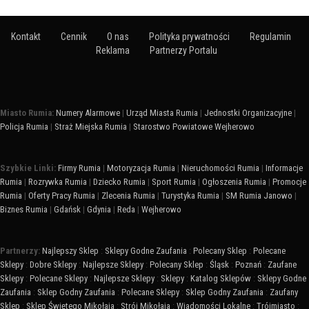
Kontakt
Cennik
O nas
Polityka prywatności
Regulamin
Reklama
Partnerzy Portalu
Miasto Rumia:
Numery Alarmowe
|
Urząd Miasta Rumia
|
Jednostki Organizacyjne
|
Policja Rumia
|
Straż Miejska Rumia
|
Starostwo Powiatowe Wejherowo
Szybkie Linki:
Firmy Rumia
|
Motoryzacja Rumia
|
Nieruchomości Rumia
|
Informacje
Rumia
|
Rozrywka Rumia
|
Dziecko Rumia
|
Sport Rumia
|
Ogłoszenia Rumia
|
Promocje
Rumia
|
Oferty Pracy Rumia
|
Zlecenia Rumia
|
Turystyka Rumia
|
SM Rumia Janowo
|
Biznes Rumia
|
Gdańsk
|
Gdynia
|
Reda
|
Wejherowo
Partnerzy:
Najlepszy Sklep
:
Sklepy Godne Zaufania
:
Polecany Sklep
:
Polecane
Sklepy
:
Dobre Sklepy
:
Najlepsze Sklepy
:
Polecany Sklep
:
Śląsk
:
Poznań
:
Zaufane
Sklepy
:
Polecane Sklepy
:
Najlepsze Sklepy
:
Sklepy
:
Katalog Sklepów
:
Sklepy Godne
Zaufania
:
Sklep Godny Zaufania
:
Polecane Sklepy
:
Sklep Godny Zaufania
:
Zaufany
Sklep
:
Sklep Świętego Mikołaja
:
Strój Mikołaja
:
Wiadomości Lokalne
:
Trójmiasto
: