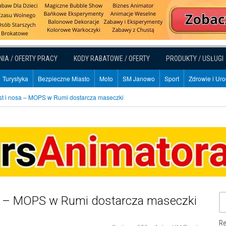
NIA / OFERTY PRACY
KODY RABATOWE / OFERTY
PRODUKTY / USŁUGI
Turystyka
Bezpieczne Miasto
Moto
SM Janowo
Sport
Zdrowie i Ur
st i nosa – MOPS w Rumi dostarcza maseczki
sa – MOPS w Rumi dostarcza maseczki
Re