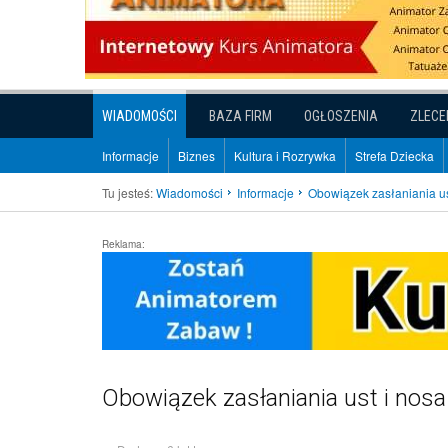
WIADOMOŚCI
BAZA FIRM
OGŁOSZENIA
ZLECE
Informacje
Biznes
Kultura i Rozrywka
Strefa Dziecka
Tu jesteś:
Wiadomości
Informacje
Obowiązek zasłaniania u
Reklama:
Obowiązek zasłaniania ust i no