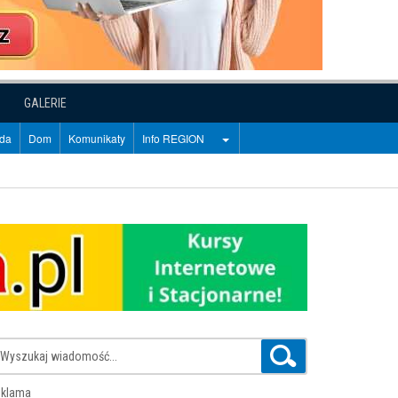
GALERIE
oda
Dom
Komunikaty
Info REGION
klama