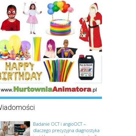
iadomości
Badanie OCT i angioOCT –
dlaczego precyzyjna diagnostyka