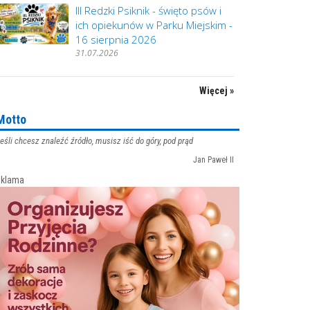
III Redzki Psiknik - święto psów i
ich opiekunów w Parku Miejskim -
16 sierpnia 2026
31.07.2026
Więcej »
Motto
eśli chcesz znaleźć źródło, musisz iść do góry, pod prąd
Jan Paweł II
klama