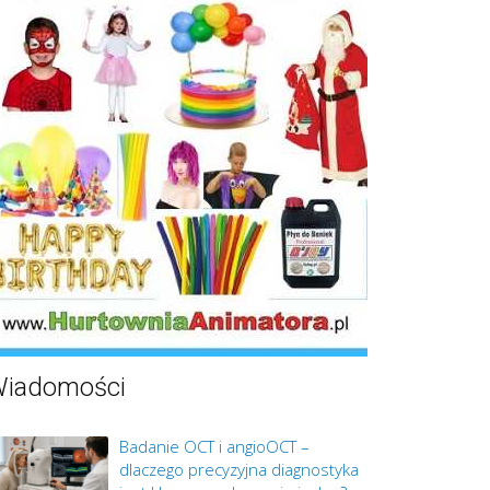
iadomości
Badanie OCT i angioOCT –
dlaczego precyzyjna diagnostyka