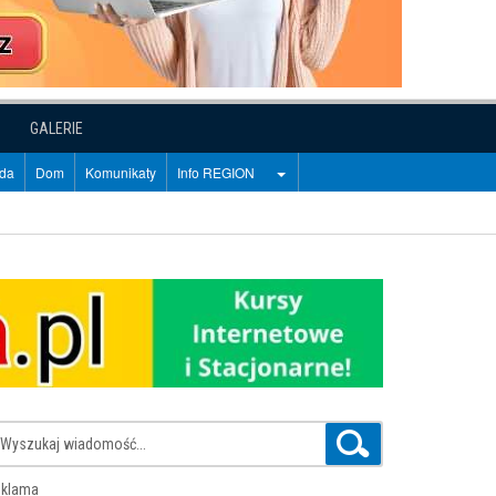
GALERIE
oda
Dom
Komunikaty
Info REGION
klama