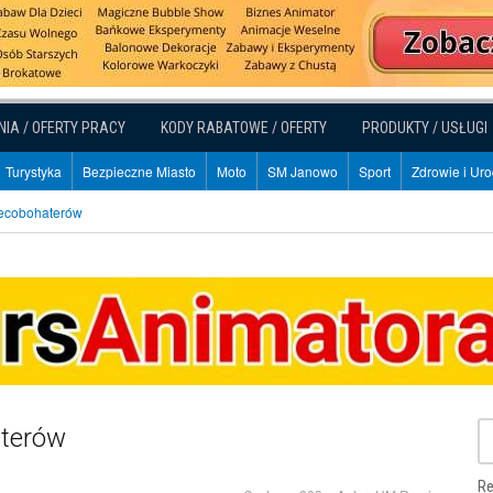
NIA / OFERTY PRACY
KODY RABATOWE / OFERTY
PRODUKTY / USŁUGI
Turystyka
Bezpieczne Miasto
Moto
SM Janowo
Sport
Zdrowie i Ur
ecobohaterów
aterów
Re