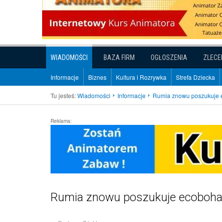
WIADOMOŚCI
BAZA FIRM
OGŁOSZENIA
ZLECE
Informacje
Biznes
Kultura i Rozrywka
Strefa Dziecka
Tu jesteś:
Wiadomości
Informacje
Rumia znowu poszukuje 
Reklama:
Rumia znowu poszukuje ecoboh