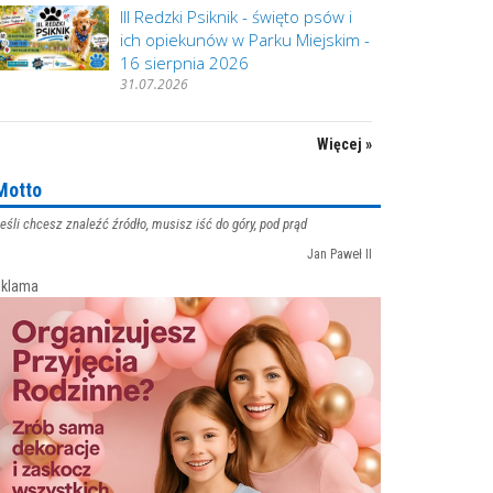
III Redzki Psiknik - święto psów i
ich opiekunów w Parku Miejskim -
16 sierpnia 2026
31.07.2026
Więcej »
Motto
eśli chcesz znaleźć źródło, musisz iść do góry, pod prąd
Jan Paweł II
klama