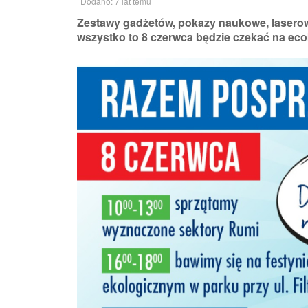
Dodano: 7 lat temu
Zestawy gadżetów, pokazy naukowe, laserow
wszystko to 8 czerwca będzie czekać na ec