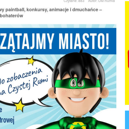
Czytane: 883
Autor:
UM Rumia
y paintball, konkursy, animacje i dmuchańce –
obohaterów