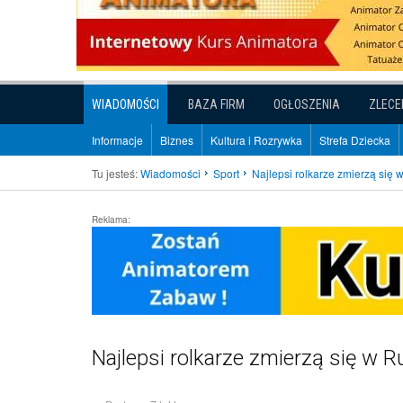
WIADOMOŚCI
BAZA FIRM
OGŁOSZENIA
ZLECE
Informacje
Biznes
Kultura i Rozrywka
Strefa Dziecka
Tu jesteś:
Wiadomości
Sport
Najlepsi rolkarze zmierzą się 
Reklama:
Najlepsi rolkarze zmierzą się w 