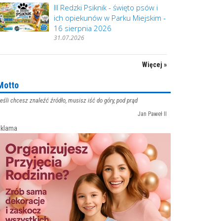
III Redzki Psiknik - święto psów i
ich opiekunów w Parku Miejskim -
16 sierpnia 2026
31.07.2026
Więcej »
Motto
eśli chcesz znaleźć źródło, musisz iść do góry, pod prąd
Jan Paweł II
klama