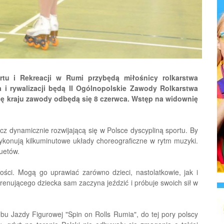
tu i Rekreacji w Rumi przybędą miłośnicy rolkarstwa
 i rywalizacji będą II Ogólnopolskie Zawody Rolkarstwa
ę kraju zawody odbędą się 8 czerwca. Wstęp na widownię
cz dynamicznie rozwijającą się w Polsce dyscypliną sportu. By
ykonują kilkuminutowe układy choreograficzne w rytm muzyki.
uetów.
łości. Mogą go uprawiać zarówno dzieci, nastolatkowie, jak i
 trenującego dziecka sam zaczyna jeździć i próbuje swoich sił w
bu Jazdy Figurowej "Spin on Rolls Rumia", do tej pory polscy