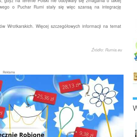
u, gdyż na terenie Polski nie odbywały się zmagania o takiej
wego o Puchar Rumi stały się więc szansą na integrację
tów Wrotkarskich. Więcej szczegółowych informacji na temat
Źródło: Rumia.eu
Reklama
W