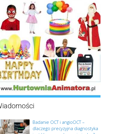
iadomości
Badanie OCT i angioOCT –
dlaczego precyzyjna diagnostyka