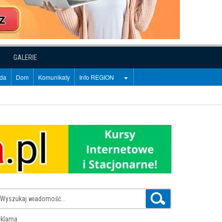
GALERIE
oda
Dom
Komunikaty
Info REGION
klama