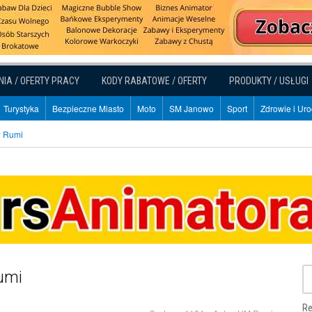
NIA / OFERTY PRACY
KODY RABATOWE / OFERTY
PRODUKTY / USŁUGI
Turystyka
Bezpieczne Miasto
Moto
SM Janowo
Sport
Zdrowie i Ur
w Rumi
Rumi
Re