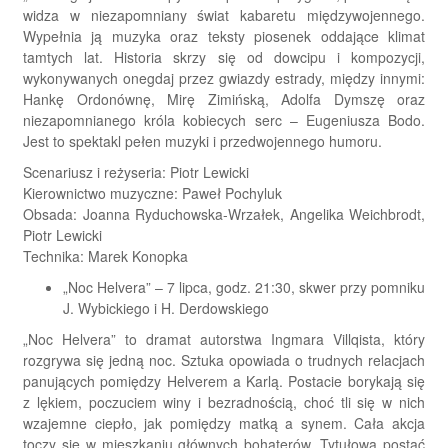
widza w niezapomniany świat kabaretu międzywojennego.
Wypełnia ją muzyka oraz teksty piosenek oddające klimat
tamtych lat. Historia skrzy się od dowcipu i kompozycji,
wykonywanych onegdaj przez gwiazdy estrady, między innymi:
Hankę Ordonównę, Mirę Zimińską, Adolfa Dymszę oraz
niezapomnianego króla kobiecych serc – Eugeniusza Bodo.
Jest to spektakl pełen muzyki i przedwojennego humoru.
Scenariusz i reżyseria: Piotr Lewicki
Kierownictwo muzyczne: Paweł Pochyluk
Obsada: Joanna Ryduchowska-Wrzałek, Angelika Weichbrodt,
Piotr Lewicki
Technika: Marek Konopka
„Noc Helvera” – 7 lipca, godz. 21:30, skwer przy pomniku
J. Wybickiego i H. Derdowskiego
„Noc Helvera” to dramat autorstwa Ingmara Villqista, który
rozgrywa się jedną noc. Sztuka opowiada o trudnych relacjach
panujących pomiędzy Helverem a Karlą. Postacie borykają się
z lękiem, poczuciem winy i bezradnością, choć tli się w nich
wzajemne ciepło, jak pomiędzy matką a synem. Cała akcja
toczy się w mieszkaniu głównych bohaterów. Tytułowa postać