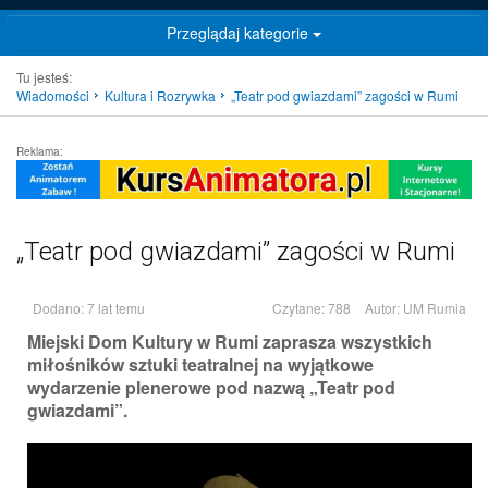
Przeglądaj kategorie
Tu jesteś:
Wiadomości
Kultura i Rozrywka
„Teatr pod gwiazdami” zagości w Rumi
Reklama:
„Teatr pod gwiazdami” zagości w Rumi
Dodano: 7 lat temu
Czytane: 788
Autor:
UM Rumia
Miejski Dom Kultury w Rumi zaprasza wszystkich
miłośników sztuki teatralnej na wyjątkowe
wydarzenie plenerowe pod nazwą „Teatr pod
gwiazdami”.