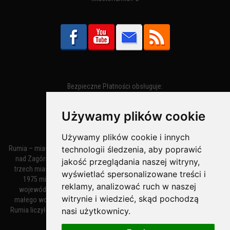
Bezpieczne Płatności obsługuje:
Używamy plików cookie
Używamy plików cookie i innych
technologii śledzenia, aby poprawić
Rumia – miasto w województwie pomorskim, w powiecie wejherowskim
nad Zagórską Strugą. Z miastami Wejherowem i Redą tworzy zespół
jakość przeglądania naszej witryny,
trzech miast zwany Małym Trójmiastem Kaszubskim. W latach 1945–
wyświetlać spersonalizowane treści i
1975 miasto administracyjnie należało do tak zwanego dużego
reklamy, analizować ruch w naszej
województwa gdańskiego, a w latach 1975–1998 do tak zwanego
witrynie i wiedzieć, skąd pochodzą
małego województwa gdańskiego. Według danych z 1 stycznia 2018
nasi użytkownicy.
Rumia liczyła 48 632 mieszkańców. Jest największym polskim miastem
nie będącym siedzibą powiatu.