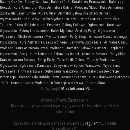
Balony Kraków
:
Balony Wrocław
:
Balony Łódź
:
Koraliki do Prasowania
:
Balony na
Roczek
:
Kurs Animatora
:
Kurs Animatora Online
:
Polecany Sklep
:
Kurs Animatora
Zabaw dla Dzieci Online
:
Kurs Online
:
Animator Zabaw dla Dzieci Online
:
Wyszukiwarka Produktów
:
Bańki Mydlane
:
Balony
:
Płyn do Baniek
:
Fotobudka
:
Tatuaże
:
Sklep dla Animatora
:
Prezenty
:
Balony Foliowe
:
Ogłoszenia
:
Darmowe
Ogłoszenia
:
Balony Urodzinowe
:
Bańki Mydlane
:
Artykuły Party
:
Ogłoszenia
Warszawa
:
Strefa Animatora
:
Płyn do Baniek
:
Party Shop
:
Animator Czasu Wolnego
:
Ogłoszenia
:
Kurs Animatora Czasu Wolnego
:
Darmowe Ogłoszenia
:
Animator Czasu
Wolnego
:
Kurs Animatora Czasu Wolnego
:
Animator Zabaw dla Dzieci
:
Bezpłatne
Ogłoszenia
:
Party
:
Kurs Animatora Zabaw dla Dzieci
:
Animator Seniora
:
Party Sklep
:
Kurs Animatora Seniora
:
Sklep Party
:
Tatuaże dla Dzieci
:
Tatuaże Brokatowe
:
Ogłoszenia
:
Ogłoszenia Darmowe
:
Zamykanie w Bańce
:
Warszawa
:
Wydarzenia
Warszawa
:
Firmy Warszawa
:
Ogłoszenia Warszawa
:
Kurs Balonowe Dekoracje
:
Informacje
:
Akcesoria do Bubble Show
:
Animator Zabaw
:
Kurs Balonowych Dekoracji
:
SEO
:
Animator Czasu Wolnego
:
Informacje Warszawa
:
Bubble Show
© Copyright
MiastoRumia.PL
Wszelkie Prawa Zastrzeżone.
Kopiowanie, powielanie i wykorzystywanie treści, zdjęć, grafik jest
zabronione.
Korzystanie z serwisu oznacza akceptację
regulaminu
portalu
MiastoRumia.PL