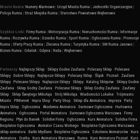
Miasto Rumia:
Numery Alarmowe
|
Urząd Miasta Rumia
|
Jednostki Organizacyjne
|
Policja Rumia
|
Straż Miejska Rumia
|
Starostwo Powiatowe Wejherowo
Szybkie Linki:
Firmy Rumia
|
Motoryzacja Rumia
|
Nieruchomości Rumia
|
Informacje
Rumia
|
Rozrywka Rumia
|
Dziecko Rumia
|
Sport Rumia
|
Ogłoszenia Rumia
|
Promocje
Rumia
|
Oferty Pracy Rumia
|
Zlecenia Rumia
|
Turystyka Rumia
|
SM Rumia Janowo
|
Biznes Rumia
|
Gdańsk
|
Gdynia
|
Reda
|
Wejherowo
Partnerzy:
Najlepszy Sklep
:
Sklepy Godne Zaufania
:
Polecany Sklep
:
Polecane
Sklepy
:
Dobre Sklepy
:
Najlepsze Sklepy
:
Polecany Sklep
:
Śląsk
:
Poznań
:
Zaufane
Sklepy
:
Polecane Sklepy
:
Najlepsze Sklepy
:
Sklepy
:
Katalog Sklepów
:
Sklepy Godne
Zaufania
:
Sklep Godny Zaufania
:
Polecane Sklepy
:
Sklep Godny Zaufania
:
Zaufany
Sklep
:
Sklep Świętego Mikołaja
:
Strój Mikołaja
:
Wiadomości Lokalne
:
Trójmiasto
:
Miasto
:
PINternet
:
Impra Shop
:
Party Shop
:
Sklep dla Animatora
:
Impreza
:
Party
:
Impra Sklep
:
Ogłoszenia
:
Akademia Animatora
:
Darmowe Ogłoszenia
:
Hurtownia
Animatora
:
Ogłoszenia
:
Portal Animatora
:
Darmowe Ogłoszenia Warszawa
:
Firmy
Regionu
:
Płyn do Baniek
:
Solidne Firmy
:
Ogłoszenia
:
Kurs Animatora
:
Solidna Firma
:
Bezpłatne Ogłoszenia
:
Animator Czasu Wolnego
:
Bezpłatne Ogłoszenia Warszawa
:
sklep animatora
:
Bańki Mydlane
:
Bezpłatne Ogłoszenia
:
Szkolenie Animatorów
:
Kurs
Animatora
:
Gratka
:
Kurs Animatora Warszawa
:
Rumia
:
Kurs Animatora Poznań
:
Kurs