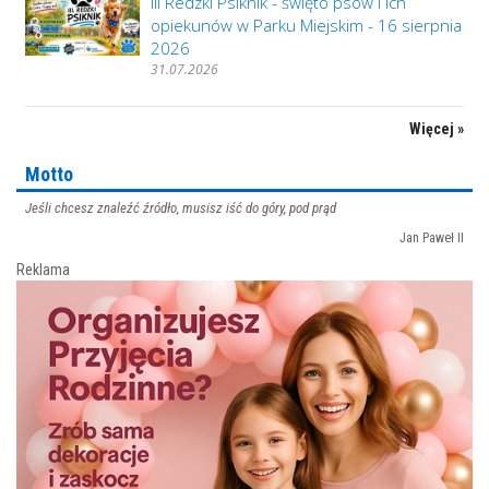
III Redzki Psiknik - święto psów i ich
opiekunów w Parku Miejskim - 16 sierpnia
2026
31.07.2026
Więcej »
Motto
Jeśli chcesz znaleźć źródło, musisz iść do góry, pod prąd
Jan Paweł II
Reklama