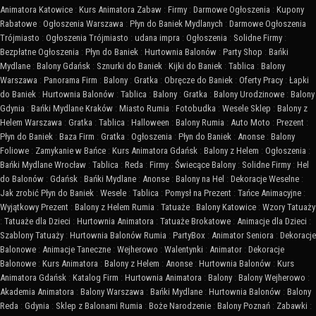
Animatora Katowice
:
Kurs Animatora Zabaw
:
Firmy
:
Darmowe Ogłoszenia
:
Kupony
Rabatowe
:
Ogłoszenia Warszawa
:
Płyn do Baniek Mydlanych
:
Darmowe Ogłoszenia
Trójmiasto
:
Ogłoszenia Trójmiasto
:
udana impra
:
Ogłoszenia
:
Solidne Firmy
:
Bezpłatne Ogłoszenia
:
Płyn do Baniek
:
Hurtownia Balonów
:
Party Shop
:
Bańki
Mydlane
:
Balony Gdańsk
:
Sznurki do Baniek
:
Kijki do Baniek
:
Tablica
:
Balony
Warszawa
:
Panorama Firm
:
Balony
:
Gratka
:
Obręcze do Baniek
:
Oferty Pracy
:
Łapki
do Baniek
:
Hurtownia Balonów
:
Tablica
:
Balony
:
Gratka
:
Balony Urodzinowe
:
Balony
Gdynia
:
Bańki Mydlane Kraków
:
Miasto Rumia
:
Fotobudka
:
Wesele Sklep
:
Balony z
Helem Warszawa
:
Gratka
:
Tablica
:
Halloween
:
Balony Rumia
:
Auto Moto
:
Prezent
:
Płyn do Baniek
:
Baza Firm
:
Gratka
:
Ogłoszenia
:
Płyn do Baniek
:
Anonse
:
Balony
Foliowe
:
Zamykanie w Bańce
:
Kurs Animatora Gdańsk
:
Balony z Helem
:
Ogłoszenia
:
Bańki Mydlane Wrocław
:
Tablica
:
Reda
:
Firmy
:
Świecące Balony
:
Solidne Firmy
:
Hel
do Balonów
:
Gdańsk
:
Bańki Mydlane
:
Anonse
:
Balony na Hel
:
Dekoracje Weselne
:
Jak zrobić Płyn do Baniek
:
Wesele
:
Tablica
:
Pomysł na Prezent
:
Tańce Animacyjne
:
Wyjątkowy Prezent
:
Balony z Helem Rumia
:
Tatuaże
:
Balony Katowice
:
Wzory Tatuaży
:
Tatuaże dla Dzieci
:
Hurtownia Animatora
:
Tatuaże Brokatowe
:
Animacje dla Dzieci
:
Szablony Tatuaży
:
Hurtownia Balonów Rumia
:
PartyBox
:
Animator Seniora
:
Dekoracje
Balonowe
:
Animacje Taneczne
:
Wejherowo
:
Walentynki
:
Animator
:
Dekoracje
Balonowe
:
Kurs Animatora
:
Balony z Helem
:
Anonse
:
Hurtownia Balonów
:
Kurs
Animatora Gdańsk
:
Katalog Firm
:
Hurtownia Animatora
:
Balony
:
Balony Wejherowo
:
Akademia Animatora
:
Balony Warszawa
:
Bańki Mydlane
:
Hurtownia Balonów
:
Balony
Reda
:
Gdynia
:
Sklep z Balonami Rumia
:
Boże Narodzenie
:
Balony Poznań
:
Zabawki
: