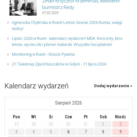
Zmarł Krzysztof Krzemiński, wieloletni
burmistrz Redy
07.02.2025
Agnieszka Chylińska w Rumi! Letnie Granie 2026 Rumia, wstęp
wolny!
Lipiec 2026 w Rumi - kalendarz wydarzeń MDK. Koncerty, kino
letnie, wycieczki i plener malarski. Wszystko bezpłatnie!
Monitoring w Rumi - Wasze Pytania
27. Światowy Zjazd Kaszubów w Gdyni - 11 lipca 2026
Kalendarz wydarzeń
Dodaj wydarzenie »
Sierpień 2026
Pon
Wt
Śr
Czw
Pt
Sob
Niedz
27
28
29
30
31
1
2
3
4
5
6
7
8
9