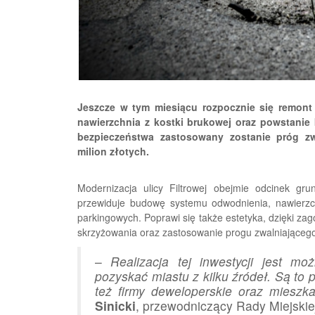
Jeszcze w tym miesiącu rozpocznie się remont 
nawierzchnia z kostki brukowej oraz powstanie 
bezpieczeństwa zastosowany zostanie próg zw
milion złotych.
Modernizacja ulicy Filtrowej obejmie odcinek g
przewiduje budowę systemu odwodnienia, nawierzchn
parkingowych. Poprawi się także estetyka, dzięki zag
skrzyżowania oraz zastosowanie progu zwalniającego
–
Realizacja tej inwestycji jest mo
pozyskać miastu z kilku źródeł. Są to p
też firmy deweloperskie oraz mieszk
Sinicki
, przewodniczący Rady Miejskie