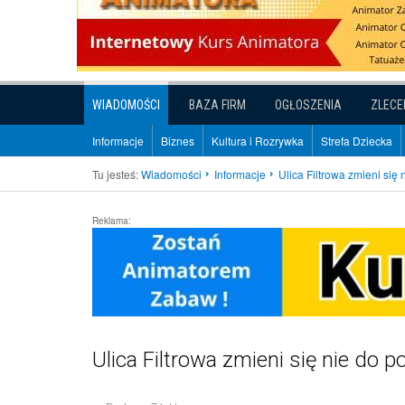
WIADOMOŚCI
BAZA FIRM
OGŁOSZENIA
ZLECE
Informacje
Biznes
Kultura i Rozrywka
Strefa Dziecka
Tu jesteś:
Wiadomości
Informacje
Ulica Filtrowa zmieni się
Reklama:
Ulica Filtrowa zmieni się nie do p