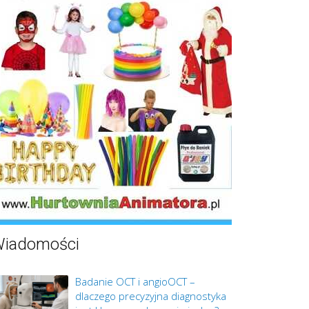
iadomości
Badanie OCT i angioOCT –
dlaczego precyzyjna diagnostyka