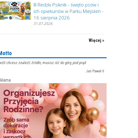
III Redzki Psiknik - święto psów i
ich opiekunów w Parku Miejskim -
16 sierpnia 2026
31.07.2026
Więcej »
Motto
eśli chcesz znaleźć źródło, musisz iść do góry, pod prąd
Jan Paweł II
klama