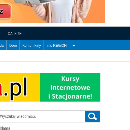
GALERIE
oda
Dom
Komunikaty
Info REGION
klama