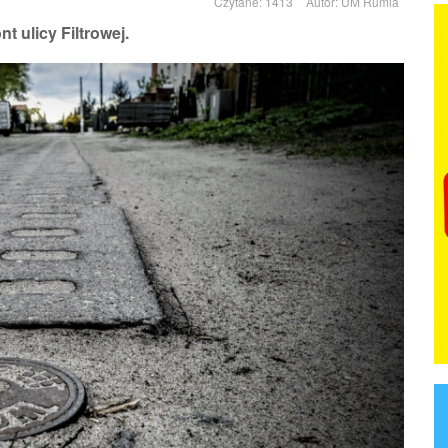
Czytane: 1413
Autor:
UM Rumia
 ulicy Filtrowej.