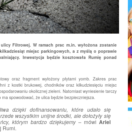
ulicy Filtrowej. W ramach prac m.in. wyłożona zostanie
kilkadziesiąt miejsc parkingowych, a z myślą o poprawie
alniający. Inwestycja będzie kosztowała Rumię ponad
runtowy oraz fragment wyłożony płytami yomb. Zakres prac
i z kostki brukowej, chodników oraz kilkudziesięciu miejsc
ospodarowaniu okolicznej zieleni. Natomiast wyniesienie tarczy
 ma spowodować, że ulica będzie bezpieczniejsza.
żliwa dzięki dofinansowaniu, które udało się
rzede wszystkim unijne środki, ale dołożyły się
ańcy, którym bardzo dziękujemy
– mówi
Ariel
j Rumi.