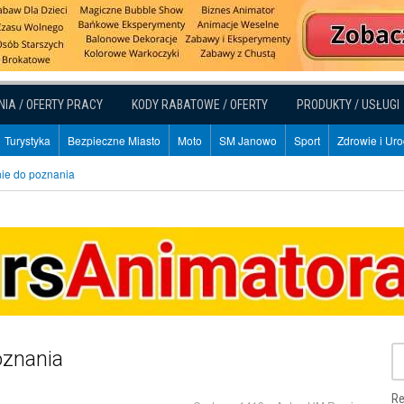
NIA / OFERTY PRACY
KODY RABATOWE / OFERTY
PRODUKTY / USŁUGI
Turystyka
Bezpieczne Miasto
Moto
SM Janowo
Sport
Zdrowie i Ur
 nie do poznania
oznania
Re