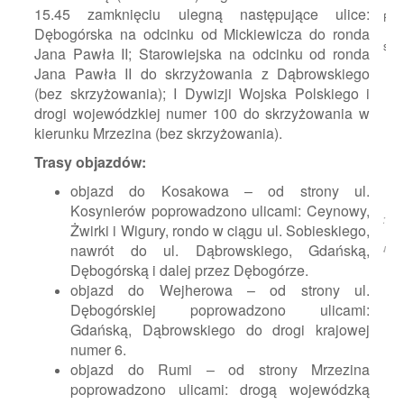
15.45 zamknięciu ulegną następujące ulice:
Pod
Dębogórska na odcinku od Mickiewicza do ronda
się:
Jana Pawła II; Starowiejska na odcinku od ronda
Jana Pawła II do skrzyżowania z Dąbrowskiego
(bez skrzyżowania); I Dywizji Wojska Polskiego i
drogi wojewódzkiej numer 100 do skrzyżowania w
kierunku Mrzezina (bez skrzyżowania).
Trasy objazdów:
objazd do Kosakowa – od strony ul.
Kosynierów poprowadzono ulicami: Ceynowy,
Źródło:
Żwirki i Wigury, rondo w ciągu ul. Sobieskiego,
Rumia.eu
nawrót do ul. Dąbrowskiego, Gdańską,
Dębogórską i dalej przez Dębogórze.
objazd do Wejherowa – od strony ul.
Dębogórskiej poprowadzono ulicami:
Gdańską, Dąbrowskiego do drogi krajowej
numer 6.
objazd do Rumi – od strony Mrzezina
poprowadzono ulicami: drogą wojewódzką