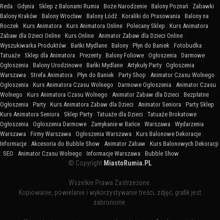
Reda
:
Gdynia
:
Sklep z Balonami Rumia
:
Boże Narodzenie
:
Balony Poznań
:
Zabawki
:
Balony Kraków
:
Balony Wrocław
:
Balony Łódź
:
Koraliki do Prasowania
:
Balony na
Roczek
:
Kurs Animatora
:
Kurs Animatora Online
:
Polecany Sklep
:
Kurs Animatora
Zabaw dla Dzieci Online
:
Kurs Online
:
Animator Zabaw dla Dzieci Online
:
Wyszukiwarka Produktów
:
Bańki Mydlane
:
Balony
:
Płyn do Baniek
:
Fotobudka
:
Tatuaże
:
Sklep dla Animatora
:
Prezenty
:
Balony Foliowe
:
Ogłoszenia
:
Darmowe
Ogłoszenia
:
Balony Urodzinowe
:
Bańki Mydlane
:
Artykuły Party
:
Ogłoszenia
Warszawa
:
Strefa Animatora
:
Płyn do Baniek
:
Party Shop
:
Animator Czasu Wolnego
:
Ogłoszenia
:
Kurs Animatora Czasu Wolnego
:
Darmowe Ogłoszenia
:
Animator Czasu
Wolnego
:
Kurs Animatora Czasu Wolnego
:
Animator Zabaw dla Dzieci
:
Bezpłatne
Ogłoszenia
:
Party
:
Kurs Animatora Zabaw dla Dzieci
:
Animator Seniora
:
Party Sklep
:
Kurs Animatora Seniora
:
Sklep Party
:
Tatuaże dla Dzieci
:
Tatuaże Brokatowe
:
Ogłoszenia
:
Ogłoszenia Darmowe
:
Zamykanie w Bańce
:
Warszawa
:
Wydarzenia
Warszawa
:
Firmy Warszawa
:
Ogłoszenia Warszawa
:
Kurs Balonowe Dekoracje
:
Informacje
:
Akcesoria do Bubble Show
:
Animator Zabaw
:
Kurs Balonowych Dekoracji
:
SEO
:
Animator Czasu Wolnego
:
Informacje Warszawa
:
Bubble Show
© Copyright
MiastoRumia.PL
Wszelkie Prawa Zastrzeżone.
Kopiowanie, powielanie i wykorzystywanie treści, zdjęć, grafik jest
zabronione.