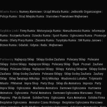
Miasto Rumia:
Numery Alarmowe
|
Urząd Miasta Rumia
|
Jednostki Organizacyjne
|
Policja Rumia
|
Straż Miejska Rumia
|
Starostwo Powiatowe Wejherowo
Szybkie Linki:
Firmy Rumia
|
Motoryzacja Rumia
|
Nieruchomości Rumia
|
Informacje
Rumia
|
Rozrywka Rumia
|
Dziecko Rumia
|
Sport Rumia
|
Ogłoszenia Rumia
|
Promocje
Rumia
|
Oferty Pracy Rumia
|
Zlecenia Rumia
|
Turystyka Rumia
|
SM Rumia Janowo
|
Biznes Rumia
|
Gdańsk
|
Gdynia
|
Reda
|
Wejherowo
Partnerzy:
Najlepszy Sklep
:
Sklepy Godne Zaufania
:
Polecany Sklep
:
Polecane
Sklepy
:
Dobre Sklepy
:
Najlepsze Sklepy
:
Polecany Sklep
:
Śląsk
:
Poznań
:
Zaufane
Sklepy
:
Polecane Sklepy
:
Najlepsze Sklepy
:
Sklepy
:
Katalog Sklepów
:
Sklepy Godne
Zaufania
:
Sklep Godny Zaufania
:
Polecane Sklepy
:
Sklep Godny Zaufania
:
Zaufany
Sklep
:
Sklep Świętego Mikołaja
:
Strój Mikołaja
:
Wiadomości Lokalne
:
Trójmiasto
:
Miasto
:
PINternet
:
Impra Shop
:
Party Shop
:
Sklep dla Animatora
:
Impreza
:
Party
:
Impra Sklep
:
Ogłoszenia
:
Akademia Animatora
:
Darmowe Ogłoszenia
:
Hurtownia
Animatora
:
Ogłoszenia
:
Portal Animatora
:
Darmowe Ogłoszenia Warszawa
:
Firmy
Regionu
:
Płyn do Baniek
:
Solidne Firmy
:
Ogłoszenia
:
Kurs Animatora
:
Solidna Firma
:
Bezpłatne Ogłoszenia
:
Animator Czasu Wolnego
:
Bezpłatne Ogłoszenia Warszawa
: