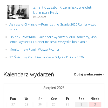
Zmarł Krzysztof Krzemiński, wieloletni
burmistrz Redy
07.02.2025
Agnieszka Chylińska w Rumi! Letnie Granie 2026 Rumia, wstęp
wolny!
Lipiec 2026 w Rumi - kalendarz wydarzeń MDK. Koncerty, kino
letnie, wycieczki i plener malarski. Wszystko bezpłatnie!
Monitoring w Rumi - Wasze Pytania
27. Światowy Zjazd Kaszubów w Gdyni - 11 lipca 2026
Kalendarz wydarzeń
Dodaj wydarzenie »
Sierpień 2026
Pon
Wt
Śr
Czw
Pt
Sob
Niedz
27
28
29
30
31
1
2