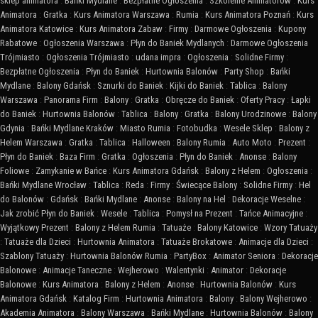
sklep animatora
:
Bańki Mydlane
:
Bezpłatne Ogłoszenia
:
Szkolenie Animatorów
:
Kurs
Animatora
:
Gratka
:
Kurs Animatora Warszawa
:
Rumia
:
Kurs Animatora Poznań
:
Kurs
Animatora Katowice
:
Kurs Animatora Zabaw
:
Firmy
:
Darmowe Ogłoszenia
:
Kupony
Rabatowe
:
Ogłoszenia Warszawa
:
Płyn do Baniek Mydlanych
:
Darmowe Ogłoszenia
Trójmiasto
:
Ogłoszenia Trójmiasto
:
udana impra
:
Ogłoszenia
:
Solidne Firmy
:
Bezpłatne Ogłoszenia
:
Płyn do Baniek
:
Hurtownia Balonów
:
Party Shop
:
Bańki
Mydlane
:
Balony Gdańsk
:
Sznurki do Baniek
:
Kijki do Baniek
:
Tablica
:
Balony
Warszawa
:
Panorama Firm
:
Balony
:
Gratka
:
Obręcze do Baniek
:
Oferty Pracy
:
Łapki
do Baniek
:
Hurtownia Balonów
:
Tablica
:
Balony
:
Gratka
:
Balony Urodzinowe
:
Balony
Gdynia
:
Bańki Mydlane Kraków
:
Miasto Rumia
:
Fotobudka
:
Wesele Sklep
:
Balony z
Helem Warszawa
:
Gratka
:
Tablica
:
Halloween
:
Balony Rumia
:
Auto Moto
:
Prezent
:
Płyn do Baniek
:
Baza Firm
:
Gratka
:
Ogłoszenia
:
Płyn do Baniek
:
Anonse
:
Balony
Foliowe
:
Zamykanie w Bańce
:
Kurs Animatora Gdańsk
:
Balony z Helem
:
Ogłoszenia
:
Bańki Mydlane Wrocław
:
Tablica
:
Reda
:
Firmy
:
Świecące Balony
:
Solidne Firmy
:
Hel
do Balonów
:
Gdańsk
:
Bańki Mydlane
:
Anonse
:
Balony na Hel
:
Dekoracje Weselne
:
Jak zrobić Płyn do Baniek
:
Wesele
:
Tablica
:
Pomysł na Prezent
:
Tańce Animacyjne
:
Wyjątkowy Prezent
:
Balony z Helem Rumia
:
Tatuaże
:
Balony Katowice
:
Wzory Tatuaży
:
Tatuaże dla Dzieci
:
Hurtownia Animatora
:
Tatuaże Brokatowe
:
Animacje dla Dzieci
:
Szablony Tatuaży
:
Hurtownia Balonów Rumia
:
PartyBox
:
Animator Seniora
:
Dekoracje
Balonowe
:
Animacje Taneczne
:
Wejherowo
:
Walentynki
:
Animator
:
Dekoracje
Balonowe
:
Kurs Animatora
:
Balony z Helem
:
Anonse
:
Hurtownia Balonów
:
Kurs
Animatora Gdańsk
:
Katalog Firm
:
Hurtownia Animatora
:
Balony
:
Balony Wejherowo
:
Akademia Animatora
:
Balony Warszawa
:
Bańki Mydlane
:
Hurtownia Balonów
:
Balony