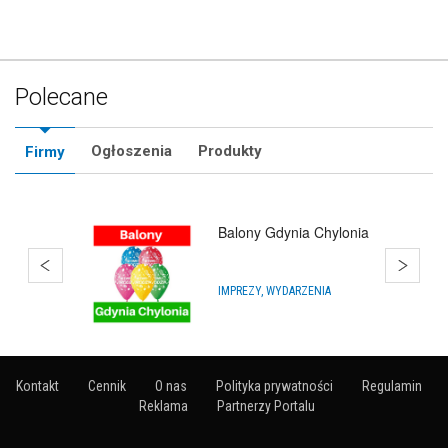
Polecane
Ogłoszenia
Produkty
Firmy
lonia
Balony Kosakowo
DEKORACJA SAL I OBIEKTÓW
Kontakt
Cennik
O nas
Polityka prywatności
Regulamin
Reklama
Partnerzy Portalu