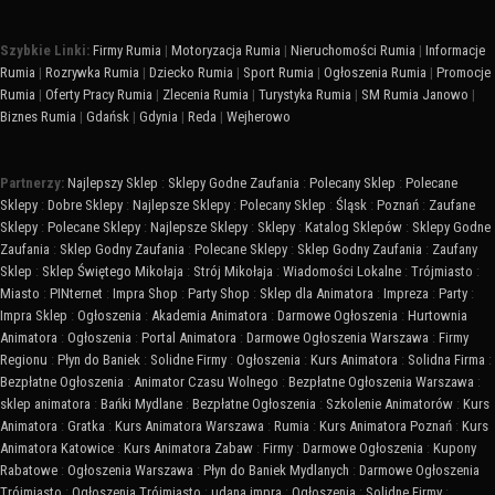
Szybkie Linki:
Firmy Rumia
|
Motoryzacja Rumia
|
Nieruchomości Rumia
|
Informacje
Rumia
|
Rozrywka Rumia
|
Dziecko Rumia
|
Sport Rumia
|
Ogłoszenia Rumia
|
Promocje
Rumia
|
Oferty Pracy Rumia
|
Zlecenia Rumia
|
Turystyka Rumia
|
SM Rumia Janowo
|
Biznes Rumia
|
Gdańsk
|
Gdynia
|
Reda
|
Wejherowo
Partnerzy:
Najlepszy Sklep
:
Sklepy Godne Zaufania
:
Polecany Sklep
:
Polecane
Sklepy
:
Dobre Sklepy
:
Najlepsze Sklepy
:
Polecany Sklep
:
Śląsk
:
Poznań
:
Zaufane
Sklepy
:
Polecane Sklepy
:
Najlepsze Sklepy
:
Sklepy
:
Katalog Sklepów
:
Sklepy Godne
Zaufania
:
Sklep Godny Zaufania
:
Polecane Sklepy
:
Sklep Godny Zaufania
:
Zaufany
Sklep
:
Sklep Świętego Mikołaja
:
Strój Mikołaja
:
Wiadomości Lokalne
:
Trójmiasto
:
Miasto
:
PINternet
:
Impra Shop
:
Party Shop
:
Sklep dla Animatora
:
Impreza
:
Party
:
Impra Sklep
:
Ogłoszenia
:
Akademia Animatora
:
Darmowe Ogłoszenia
:
Hurtownia
Animatora
:
Ogłoszenia
:
Portal Animatora
:
Darmowe Ogłoszenia Warszawa
:
Firmy
Regionu
:
Płyn do Baniek
:
Solidne Firmy
:
Ogłoszenia
:
Kurs Animatora
:
Solidna Firma
:
Bezpłatne Ogłoszenia
:
Animator Czasu Wolnego
:
Bezpłatne Ogłoszenia Warszawa
:
sklep animatora
:
Bańki Mydlane
:
Bezpłatne Ogłoszenia
:
Szkolenie Animatorów
:
Kurs
Animatora
:
Gratka
:
Kurs Animatora Warszawa
:
Rumia
:
Kurs Animatora Poznań
:
Kurs
Animatora Katowice
:
Kurs Animatora Zabaw
:
Firmy
:
Darmowe Ogłoszenia
:
Kupony
Rabatowe
:
Ogłoszenia Warszawa
:
Płyn do Baniek Mydlanych
:
Darmowe Ogłoszenia
Trójmiasto
:
Ogłoszenia Trójmiasto
:
udana impra
:
Ogłoszenia
:
Solidne Firmy
: