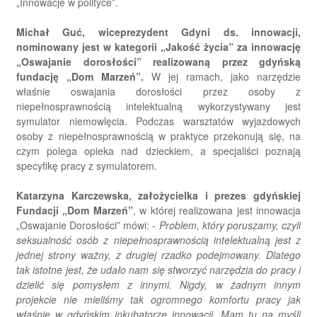
„Innowacje w polityce”.
Michał Guć, wiceprezydent Gdyni ds. innowacji,
nominowany jest w kategorii „Jakość życia” za innowację
„Oswajanie dorosłości” realizowaną przez gdyńską
fundację „Dom Marzeń”.
W jej ramach, jako narzędzie
właśnie oswajania dorosłości przez osoby z
niepełnosprawnością intelektualną wykorzystywany jest
symulator niemowlęcia. Podczas warsztatów wyjazdowych
osoby z niepełnosprawnością w praktyce przekonują się, na
czym polega opieka nad dzieckiem, a specjaliści poznają
specyfikę pracy z symulatorem.
Katarzyna Karczewska, założycielka i prezes gdyńskiej
Fundacji „Dom Marzeń”
, w której realizowana jest innowacja
„Oswajanie Dorosłości” mówi: -
Problem, który poruszamy, czyli
seksualność osób z niepełnosprawnością intelektualną jest z
jednej strony ważny, z drugiej rzadko podejmowany. Dlatego
tak istotne jest, że udało nam się stworzyć narzędzia do pracy i
dzielić się pomysłem z innymi. Nigdy, w żadnym innym
projekcie nie mieliśmy tak ogromnego komfortu pracy jak
właśnie w gdyńskim inkubatorze innowacji. Mam tu na myśli