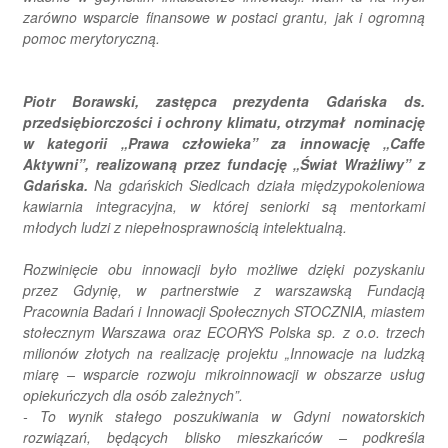
zarówno wsparcie finansowe w postaci grantu, jak i ogromną
pomoc merytoryczną.
Piotr Borawski, zastępca prezydenta Gdańska ds.
przedsiębiorczości i ochrony klimatu, otrzymał nominację
w kategorii „Prawa człowieka” za innowację „Caffe
Aktywni”, realizowaną przez fundację „Świat Wrażliwy” z
Gdańska.
Na gdańskich Siedlcach działa międzypokoleniowa
kawiarnia integracyjna, w której seniorki są mentorkami
młodych ludzi z niepełnosprawnością intelektualną.
Rozwinięcie obu innowacji było możliwe dzięki pozyskaniu
przez Gdynię, w partnerstwie z warszawską Fundacją
Pracownia Badań i Innowacji Społecznych STOCZNIA, miastem
stołecznym Warszawa oraz ECORYS Polska sp. z o.o. trzech
milionów złotych na realizację projektu „Innowacje na ludzką
miarę – wsparcie rozwoju mikroinnowacji w obszarze usług
opiekuńczych dla osób zależnych”.
-
To wynik stałego poszukiwania w Gdyni nowatorskich
rozwiązań, będących blisko mieszkańców
– podkreśla