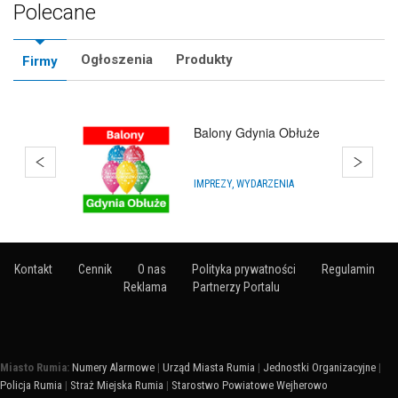
Polecane
Ogłoszenia
Produkty
Firmy
Balony Rumia
ARTYKUŁY NA IMPREZY
Kontakt
Cennik
O nas
Polityka prywatności
Regulamin
Reklama
Partnerzy Portalu
Miasto Rumia:
Numery Alarmowe
|
Urząd Miasta Rumia
|
Jednostki Organizacyjne
|
Policja Rumia
|
Straż Miejska Rumia
|
Starostwo Powiatowe Wejherowo