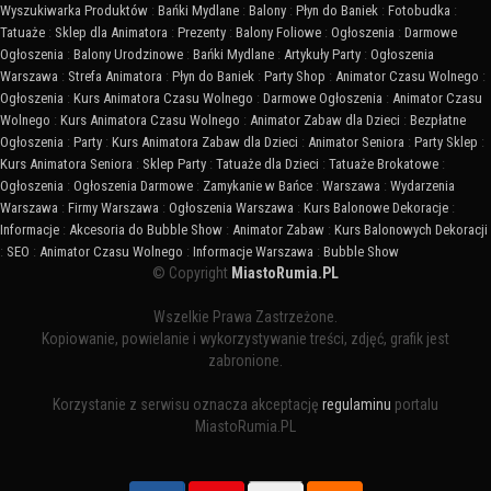
Wyszukiwarka Produktów
:
Bańki Mydlane
:
Balony
:
Płyn do Baniek
:
Fotobudka
:
Tatuaże
:
Sklep dla Animatora
:
Prezenty
:
Balony Foliowe
:
Ogłoszenia
:
Darmowe
Ogłoszenia
:
Balony Urodzinowe
:
Bańki Mydlane
:
Artykuły Party
:
Ogłoszenia
Warszawa
:
Strefa Animatora
:
Płyn do Baniek
:
Party Shop
:
Animator Czasu Wolnego
:
Ogłoszenia
:
Kurs Animatora Czasu Wolnego
:
Darmowe Ogłoszenia
:
Animator Czasu
Wolnego
:
Kurs Animatora Czasu Wolnego
:
Animator Zabaw dla Dzieci
:
Bezpłatne
Ogłoszenia
:
Party
:
Kurs Animatora Zabaw dla Dzieci
:
Animator Seniora
:
Party Sklep
:
Kurs Animatora Seniora
:
Sklep Party
:
Tatuaże dla Dzieci
:
Tatuaże Brokatowe
:
Ogłoszenia
:
Ogłoszenia Darmowe
:
Zamykanie w Bańce
:
Warszawa
:
Wydarzenia
Warszawa
:
Firmy Warszawa
:
Ogłoszenia Warszawa
:
Kurs Balonowe Dekoracje
:
Informacje
:
Akcesoria do Bubble Show
:
Animator Zabaw
:
Kurs Balonowych Dekoracji
:
SEO
:
Animator Czasu Wolnego
:
Informacje Warszawa
:
Bubble Show
© Copyright
MiastoRumia.PL
Wszelkie Prawa Zastrzeżone.
Kopiowanie, powielanie i wykorzystywanie treści, zdjęć, grafik jest
zabronione.
Korzystanie z serwisu oznacza akceptację
regulaminu
portalu
MiastoRumia.PL