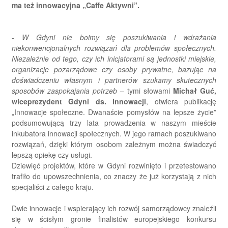
ma też innowacyjna „Caffe Aktywni”.
-
W Gdyni nie boimy się poszukiwania i wdrażania
niekonwencjonalnych rozwiązań dla problemów społecznych.
Niezależnie od tego, czy ich inicjatorami są jednostki miejskie,
organizacje pozarządowe czy osoby prywatne, bazując na
doświadczeniu własnym i partnerów szukamy skutecznych
sposobów zaspokajania potrzeb
– tymi słowami
Michał Guć,
wiceprezydent Gdyni ds. innowacji
, otwiera publikację
„Innowacje społeczne. Dwanaście pomysłów na lepsze życie”
podsumowującą trzy lata prowadzenia w naszym mieście
inkubatora innowacji społecznych. W jego ramach poszukiwano
rozwiązań, dzięki którym osobom zależnym można świadczyć
lepszą opiekę czy usługi.
Dziewięć projektów, które w Gdyni rozwinięto i przetestowano
trafiło do upowszechnienia, co znaczy że już korzystają z nich
specjaliści z całego kraju.
Dwie innowacje i wspierający ich rozwój samorządowcy znaleźli
się w ścisłym gronie finalistów europejskiego konkursu