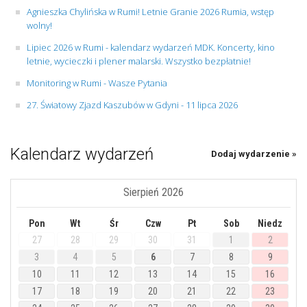
Agnieszka Chylińska w Rumi! Letnie Granie 2026 Rumia, wstęp
wolny!
Lipiec 2026 w Rumi - kalendarz wydarzeń MDK. Koncerty, kino
letnie, wycieczki i plener malarski. Wszystko bezpłatnie!
Monitoring w Rumi - Wasze Pytania
27. Światowy Zjazd Kaszubów w Gdyni - 11 lipca 2026
Kalendarz wydarzeń
Dodaj wydarzenie »
Sierpień 2026
Pon
Wt
Śr
Czw
Pt
Sob
Niedz
27
28
29
30
31
1
2
3
4
5
6
7
8
9
10
11
12
13
14
15
16
17
18
19
20
21
22
23