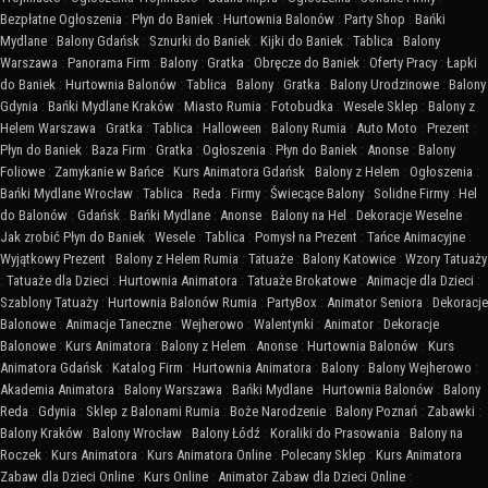
Bezpłatne Ogłoszenia
:
Płyn do Baniek
:
Hurtownia Balonów
:
Party Shop
:
Bańki
Mydlane
:
Balony Gdańsk
:
Sznurki do Baniek
:
Kijki do Baniek
:
Tablica
:
Balony
Warszawa
:
Panorama Firm
:
Balony
:
Gratka
:
Obręcze do Baniek
:
Oferty Pracy
:
Łapki
do Baniek
:
Hurtownia Balonów
:
Tablica
:
Balony
:
Gratka
:
Balony Urodzinowe
:
Balony
Gdynia
:
Bańki Mydlane Kraków
:
Miasto Rumia
:
Fotobudka
:
Wesele Sklep
:
Balony z
Helem Warszawa
:
Gratka
:
Tablica
:
Halloween
:
Balony Rumia
:
Auto Moto
:
Prezent
:
Płyn do Baniek
:
Baza Firm
:
Gratka
:
Ogłoszenia
:
Płyn do Baniek
:
Anonse
:
Balony
Foliowe
:
Zamykanie w Bańce
:
Kurs Animatora Gdańsk
:
Balony z Helem
:
Ogłoszenia
:
Bańki Mydlane Wrocław
:
Tablica
:
Reda
:
Firmy
:
Świecące Balony
:
Solidne Firmy
:
Hel
do Balonów
:
Gdańsk
:
Bańki Mydlane
:
Anonse
:
Balony na Hel
:
Dekoracje Weselne
:
Jak zrobić Płyn do Baniek
:
Wesele
:
Tablica
:
Pomysł na Prezent
:
Tańce Animacyjne
:
Wyjątkowy Prezent
:
Balony z Helem Rumia
:
Tatuaże
:
Balony Katowice
:
Wzory Tatuaży
:
Tatuaże dla Dzieci
:
Hurtownia Animatora
:
Tatuaże Brokatowe
:
Animacje dla Dzieci
:
Szablony Tatuaży
:
Hurtownia Balonów Rumia
:
PartyBox
:
Animator Seniora
:
Dekoracje
Balonowe
:
Animacje Taneczne
:
Wejherowo
:
Walentynki
:
Animator
:
Dekoracje
Balonowe
:
Kurs Animatora
:
Balony z Helem
:
Anonse
:
Hurtownia Balonów
:
Kurs
Animatora Gdańsk
:
Katalog Firm
:
Hurtownia Animatora
:
Balony
:
Balony Wejherowo
:
Akademia Animatora
:
Balony Warszawa
:
Bańki Mydlane
:
Hurtownia Balonów
:
Balony
Reda
:
Gdynia
:
Sklep z Balonami Rumia
:
Boże Narodzenie
:
Balony Poznań
:
Zabawki
:
Balony Kraków
:
Balony Wrocław
:
Balony Łódź
:
Koraliki do Prasowania
:
Balony na
Roczek
:
Kurs Animatora
:
Kurs Animatora Online
:
Polecany Sklep
:
Kurs Animatora
Zabaw dla Dzieci Online
:
Kurs Online
:
Animator Zabaw dla Dzieci Online
: