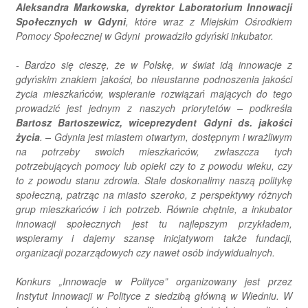
Aleksandra Markowska, dyrektor Laboratorium Innowacji
Społecznych w Gdyni
, które wraz z Miejskim Ośrodkiem
Pomocy Społecznej w Gdyni prowadziło gdyński inkubator.
-
Bardzo się cieszę, że w Polskę, w świat idą innowacje z
gdyńskim znakiem jakości, bo nieustanne podnoszenia jakości
życia mieszkańców, wspieranie rozwiązań mających do tego
prowadzić jest jednym z naszych priorytetów
– podkreśla
Bartosz Bartoszewicz, wiceprezydent Gdyni ds. jakości
życia
. –
Gdynia jest miastem otwartym, dostępnym i wrażliwym
na potrzeby swoich mieszkańców, zwłaszcza tych
potrzebujących pomocy lub opieki czy to z powodu wieku, czy
to z powodu stanu zdrowia. Stale doskonalimy naszą politykę
społeczną, patrząc na miasto szeroko, z perspektywy różnych
grup mieszkańców i ich potrzeb. Równie chętnie, a inkubator
innowacji społecznych jest tu najlepszym przykładem,
wspieramy i dajemy szansę inicjatywom także fundacji,
organizacji pozarządowych czy nawet osób indywidualnych.
Konkurs „Innowacje w Polityce” organizowany jest przez
Instytut Innowacji w Polityce z siedzibą główną w Wiedniu. W