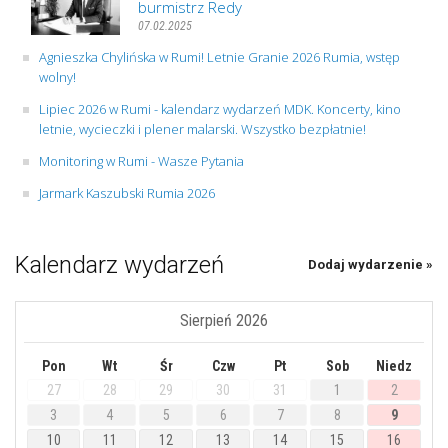
burmistrz Redy
07.02.2025
Agnieszka Chylińska w Rumi! Letnie Granie 2026 Rumia, wstęp
wolny!
Lipiec 2026 w Rumi - kalendarz wydarzeń MDK. Koncerty, kino
letnie, wycieczki i plener malarski. Wszystko bezpłatnie!
Monitoring w Rumi - Wasze Pytania
Jarmark Kaszubski Rumia 2026
Kalendarz wydarzeń
Dodaj wydarzenie »
Sierpień 2026
Pon
Wt
Śr
Czw
Pt
Sob
Niedz
27
28
29
30
31
1
2
3
4
5
6
7
8
9
10
11
12
13
14
15
16