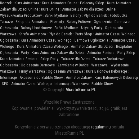
Roczek
:
Kurs Animatora
:
Kurs Animatora Online
:
Polecany Sklep
:
Kurs Animatora
Zabaw dla Dzieci Online
:
Kurs Online
:
Animator Zabaw dla Dzieci Online
:
Wyszukiwarka Produktów
:
Bańki Mydlane
:
Balony
:
Płyn do Baniek
:
Fotobudka
:
Tatuaże
:
Sklep dla Animatora
:
Prezenty
:
Balony Foliowe
:
Ogłoszenia
:
Darmowe
Ogłoszenia
:
Balony Urodzinowe
:
Bańki Mydlane
:
Artykuły Party
:
Ogłoszenia
Warszawa
:
Strefa Animatora
:
Płyn do Baniek
:
Party Shop
:
Animator Czasu Wolnego
:
Ogłoszenia
:
Kurs Animatora Czasu Wolnego
:
Darmowe Ogłoszenia
:
Animator Czasu
Wolnego
:
Kurs Animatora Czasu Wolnego
:
Animator Zabaw dla Dzieci
:
Bezpłatne
Ogłoszenia
:
Party
:
Kurs Animatora Zabaw dla Dzieci
:
Animator Seniora
:
Party Sklep
:
Kurs Animatora Seniora
:
Sklep Party
:
Tatuaże dla Dzieci
:
Tatuaże Brokatowe
:
Ogłoszenia
:
Ogłoszenia Darmowe
:
Zamykanie w Bańce
:
Warszawa
:
Wydarzenia
Warszawa
:
Firmy Warszawa
:
Ogłoszenia Warszawa
:
Kurs Balonowe Dekoracje
:
Informacje
:
Akcesoria do Bubble Show
:
Animator Zabaw
:
Kurs Balonowych Dekoracji
:
SEO
:
Animator Czasu Wolnego
:
Informacje Warszawa
:
Bubble Show
© Copyright
MiastoRumia.PL
Wszelkie Prawa Zastrzeżone.
Kopiowanie, powielanie i wykorzystywanie treści, zdjęć, grafik jest
zabronione.
Korzystanie z serwisu oznacza akceptację
regulaminu
portalu
MiastoRumia.PL