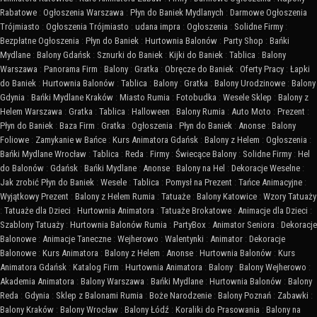
Rabatowe
:
Ogłoszenia Warszawa
:
Płyn do Baniek Mydlanych
:
Darmowe Ogłoszenia
Trójmiasto
:
Ogłoszenia Trójmiasto
:
udana impra
:
Ogłoszenia
:
Solidne Firmy
:
Bezpłatne Ogłoszenia
:
Płyn do Baniek
:
Hurtownia Balonów
:
Party Shop
:
Bańki
Mydlane
:
Balony Gdańsk
:
Sznurki do Baniek
:
Kijki do Baniek
:
Tablica
:
Balony
Warszawa
:
Panorama Firm
:
Balony
:
Gratka
:
Obręcze do Baniek
:
Oferty Pracy
:
Łapki
do Baniek
:
Hurtownia Balonów
:
Tablica
:
Balony
:
Gratka
:
Balony Urodzinowe
:
Balony
Gdynia
:
Bańki Mydlane Kraków
:
Miasto Rumia
:
Fotobudka
:
Wesele Sklep
:
Balony z
Helem Warszawa
:
Gratka
:
Tablica
:
Halloween
:
Balony Rumia
:
Auto Moto
:
Prezent
:
Płyn do Baniek
:
Baza Firm
:
Gratka
:
Ogłoszenia
:
Płyn do Baniek
:
Anonse
:
Balony
Foliowe
:
Zamykanie w Bańce
:
Kurs Animatora Gdańsk
:
Balony z Helem
:
Ogłoszenia
:
Bańki Mydlane Wrocław
:
Tablica
:
Reda
:
Firmy
:
Świecące Balony
:
Solidne Firmy
:
Hel
do Balonów
:
Gdańsk
:
Bańki Mydlane
:
Anonse
:
Balony na Hel
:
Dekoracje Weselne
:
Jak zrobić Płyn do Baniek
:
Wesele
:
Tablica
:
Pomysł na Prezent
:
Tańce Animacyjne
:
Wyjątkowy Prezent
:
Balony z Helem Rumia
:
Tatuaże
:
Balony Katowice
:
Wzory Tatuaży
:
Tatuaże dla Dzieci
:
Hurtownia Animatora
:
Tatuaże Brokatowe
:
Animacje dla Dzieci
:
Szablony Tatuaży
:
Hurtownia Balonów Rumia
:
PartyBox
:
Animator Seniora
:
Dekoracje
Balonowe
:
Animacje Taneczne
:
Wejherowo
:
Walentynki
:
Animator
:
Dekoracje
Balonowe
:
Kurs Animatora
:
Balony z Helem
:
Anonse
:
Hurtownia Balonów
:
Kurs
Animatora Gdańsk
:
Katalog Firm
:
Hurtownia Animatora
:
Balony
:
Balony Wejherowo
:
Akademia Animatora
:
Balony Warszawa
:
Bańki Mydlane
:
Hurtownia Balonów
:
Balony
Reda
:
Gdynia
:
Sklep z Balonami Rumia
:
Boże Narodzenie
:
Balony Poznań
:
Zabawki
:
Balony Kraków
:
Balony Wrocław
:
Balony Łódź
:
Koraliki do Prasowania
:
Balony na