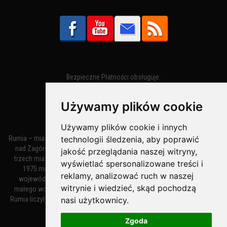
Bezpieczne Płatności obsługuje:
Używamy plików cookie
Używamy plików cookie i innych
technologii śledzenia, aby poprawić
Rumia – miasto w województwie pomorskim, w powiecie wejherowskim
nad Zagórską Strugą. Z miastami Wejherowem i Redą tworzy zespół
jakość przeglądania naszej witryny,
trzech miast zwany Małym Trójmiastem Kaszubskim. W latach 1945–
wyświetlać spersonalizowane treści i
1975 miasto administracyjnie należało do tak zwanego dużego
reklamy, analizować ruch w naszej
województwa gdańskiego, a w latach 1975–1998 do tak zwanego
witrynie i wiedzieć, skąd pochodzą
małego województwa gdańskiego. Według danych z 1 stycznia 2018
nasi użytkownicy.
Rumia liczyła 48 632 mieszkańców. Jest największym polskim miastem
nie będącym siedzibą powiatu.
Zgoda