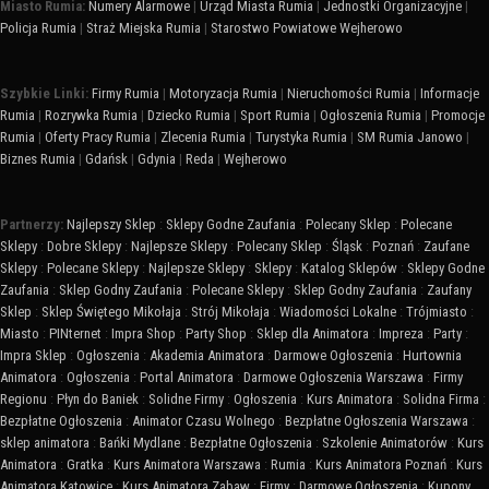
Miasto Rumia:
Numery Alarmowe
|
Urząd Miasta Rumia
|
Jednostki Organizacyjne
|
Policja Rumia
|
Straż Miejska Rumia
|
Starostwo Powiatowe Wejherowo
Szybkie Linki:
Firmy Rumia
|
Motoryzacja Rumia
|
Nieruchomości Rumia
|
Informacje
Rumia
|
Rozrywka Rumia
|
Dziecko Rumia
|
Sport Rumia
|
Ogłoszenia Rumia
|
Promocje
Rumia
|
Oferty Pracy Rumia
|
Zlecenia Rumia
|
Turystyka Rumia
|
SM Rumia Janowo
|
Biznes Rumia
|
Gdańsk
|
Gdynia
|
Reda
|
Wejherowo
Partnerzy:
Najlepszy Sklep
:
Sklepy Godne Zaufania
:
Polecany Sklep
:
Polecane
Sklepy
:
Dobre Sklepy
:
Najlepsze Sklepy
:
Polecany Sklep
:
Śląsk
:
Poznań
:
Zaufane
Sklepy
:
Polecane Sklepy
:
Najlepsze Sklepy
:
Sklepy
:
Katalog Sklepów
:
Sklepy Godne
Zaufania
:
Sklep Godny Zaufania
:
Polecane Sklepy
:
Sklep Godny Zaufania
:
Zaufany
Sklep
:
Sklep Świętego Mikołaja
:
Strój Mikołaja
:
Wiadomości Lokalne
:
Trójmiasto
:
Miasto
:
PINternet
:
Impra Shop
:
Party Shop
:
Sklep dla Animatora
:
Impreza
:
Party
:
Impra Sklep
:
Ogłoszenia
:
Akademia Animatora
:
Darmowe Ogłoszenia
:
Hurtownia
Animatora
:
Ogłoszenia
:
Portal Animatora
:
Darmowe Ogłoszenia Warszawa
:
Firmy
Regionu
:
Płyn do Baniek
:
Solidne Firmy
:
Ogłoszenia
:
Kurs Animatora
:
Solidna Firma
:
Bezpłatne Ogłoszenia
:
Animator Czasu Wolnego
:
Bezpłatne Ogłoszenia Warszawa
:
sklep animatora
:
Bańki Mydlane
:
Bezpłatne Ogłoszenia
:
Szkolenie Animatorów
:
Kurs
Animatora
:
Gratka
:
Kurs Animatora Warszawa
:
Rumia
:
Kurs Animatora Poznań
:
Kurs
Animatora Katowice
:
Kurs Animatora Zabaw
:
Firmy
:
Darmowe Ogłoszenia
:
Kupony